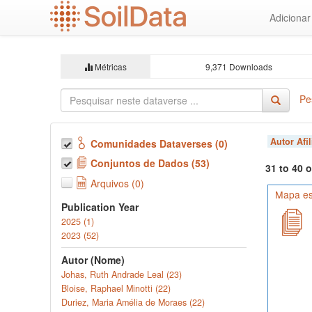
Ir
Adiciona
para
o
conteúdo
principal
Métricas
9,371 Downloads
Pe
Autor Afi
Comunidades Dataverses (0)
Conjuntos de Dados (53)
31 to 40 
Arquivos (0)
Mapa es
Publication Year
2025 (1)
2023 (52)
Autor (Nome)
Johas, Ruth Andrade Leal (23)
Bloise, Raphael Minotti (22)
Duriez, Maria Amélia de Moraes (22)