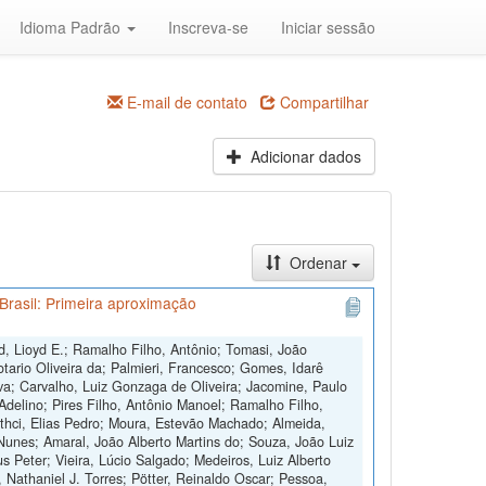
Idioma Padrão
Inscreva-se
Iniciar sessão
E-mail de contato
Compartilhar
Adicionar dados
Ordenar
Brasil: Primeira aproximação
d, Lioyd E.; Ramalho Filho, Antônio; Tomasi, João
otario Oliveira da; Palmieri, Francesco; Gomes, Idarê
ilva; Carvalho, Luiz Gonzaga de Oliveira; Jacomine, Paulo
 Adelino; Pires Filho, Antônio Manoel; Ramalho Filho,
othci, Elias Pedro; Moura, Estevão Machado; Almeida,
Nunes; Amaral, João Alberto Martins do; Souza, João Luiz
s Peter; Vieira, Lúcio Salgado; Medeiros, Luiz Alberto
, Nathaniel J. Torres; Pötter, Reinaldo Oscar; Pessoa,