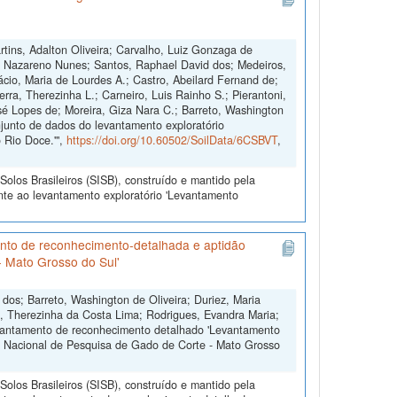
tins, Adalton Oliveira; Carvalho, Luiz Gonzaga de
one Nazareno Nunes; Santos, Raphael David dos; Medeiros,
ácio, Maria de Lourdes A.; Castro, Abeilard Fernand de;
zerra, Therezinha L.; Carneiro, Luis Rainho S.; Pierantoni,
sé Lopes de; Moreira, Giza Nara C.; Barreto, Washington
njunto de dados do levantamento exploratório
o Rio Doce.'",
https://doi.org/10.60502/SoilData/6CSBVT
,
olos Brasileiros (SISB), construído e mantido pela
nte ao levantamento exploratório 'Levantamento
nto de reconhecimento-detalhada e aptidão
- Mato Grosso do Sul'
 dos; Barreto, Washington de Oliveira; Duriez, Maria
, Therezinha da Costa Lima; Rodrigues, Evandra Maria;
levantamento de reconhecimento detalhado 'Levantamento
o Nacional de Pesquisa de Gado de Corte - Mato Grosso
olos Brasileiros (SISB), construído e mantido pela