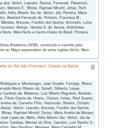
 dos; Vettori, Leandro; Ramos, Fernando; Pierantoni,
nn, Mariana E.; Bloise, Raphael Minotti; Johas, Ruth
o, Hélio Alberto Vaz de; Vettori, Ida; Perreira, Maria
tro, Abeilard Fernando de; Pinheiro, Francisca M.;
o Mendes; Antunes, Franklin dos Santos; Antonello, Loiva
Francisco; Arango, Heloisa S. de; Nunes, Aristóteles;
 Norte, Meio-Norte e Centro-Oeste do Brasil: Primeira
olos Brasileiros (SISB), construído e mantido pela
nte ao 'Mapa esquemático de solos regiões Norte, Meio-
ita do Rio São Francisco. Estado da Bahia -
B. Rodrigues e; Montenegro, José Onaldo; Formiga, Rheno
rnaldo Moniz Ribeiro da; Suhett, Gilberto; Lopes,
lo Cardoso de; Medeiros, Luiz Alberto Regueira; Almeida,
s, Flávio Garcia de; Hirano, Chyozo; Inclan, Raul Suarez;
Ferreira da; Carvalho Filho, Raimundo; Silveira, Clotário
e Araújo; Vettori, Leandro; Antunes, Franklin dos Santos;
; Bloise, Raphael Minotti; Duriez, Maria Amélia de Moraes;
José Lopes de; Mello, Hélia Alberto Vaz; Vettori, Ida de
eiros; Cardoso, Manoel da Silve; Carneiro, Luiz Rainho S.;
orfírio, Ney Hamilton; Meneses, Maria Carmelita M.;