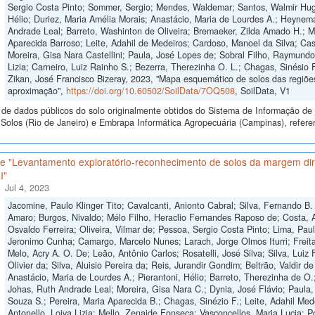
Sergio Costa Pinto; Sommer, Sergio; Mendes, Waldemar; Santos, Walmir Hugo
Hélio; Duriez, Maria Amélia Morais; Anastácio, Maria de Lourdes A.; Heynema
Andrade Leal; Barreto, Washinton de Oliveira; Bremaeker, Zilda Amado H.; Mell
Aparecida Barroso; Leite, Adahil de Medeiros; Cardoso, Manoel da Silva; Cas
Moreira, Gisa Nara Castellini; Paula, José Lopes de; Sobral Filho, Raymund
Lizia; Carneiro, Luiz Rainho S.; Bezerra, Therezinha O. L.; Chagas, Sinésio 
Zikan, José Francisco Bizeray, 2023, "Mapa esquemático de solos das regiões
aproximação",
https://doi.org/10.60502/SoilData/7OQ508
, SoilData, V1
de dados públicos do solo originalmente obtidos do Sistema de Informação de S
olos (Rio de Janeiro) e Embrapa Informática Agropecuária (Campinas), refere
e "Levantamento exploratório-reconhecimento de solos da margem dire
I"
Jul 4, 2023
Jacomine, Paulo Klinger Tito; Cavalcanti, Anionto Cabral; Silva, Fernando 
Amaro; Burgos, Nivaldo; Mélo Filho, Heraclio Fernandes Raposo de; Costa, A
Osvaldo Ferreira; Oliveira, Vilmar de; Pessoa, Sergio Costa Pinto; Lima, Pau
Jeronimo Cunha; Camargo, Marcelo Nunes; Larach, Jorge Olmos Iturri; Freita
Melo, Acry A. O. De; Leão, Antônio Carlos; Rosatelli, José Silva; Silva, Luiz 
Olivier da; Silva, Aluisio Pereira da; Reis, Jurandir Gondim; Beltrão, Valdir d
Anastácio, Maria de Lourdes A.; Pierantoni, Hélio; Barreto, Therezinha de O.
Johas, Ruth Andrade Leal; Moreira, Gisa Nara C.; Dynia, José Flávio; Paula, 
Souza S.; Pereira, Maria Aparecida B.; Chagas, Sinézio F.; Leite, Adahil Med
Antonello, Loiva Lizia; Mello, Zenaide Fonseca; Vasconcellos, Maria Lucia; P