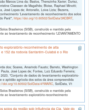
João Marcos Lima da; Bastos, Therezinha Xavier; Duriez,
ristine Claessen de Magalhẽs; Bloise, Raphael Minotti;
a, José Lopes de; Antonello, Loiva Lizia; Bezerra,
econhecimento 'Levantamento de reconhecimento dos solos
do Pará'",
https://doi.org/10.60502/SoilData/3KCBRT
,
olos Brasileiros (SISB), construído e mantido pela
erente ao levantamento de reconhecimento 'LEVANTAMENTO
o exploratório-reconheimento de alta
1 e 152 da rodovia Santarém-Cuiabá e o Rio
erda dos; Soares, Amarindo Fausto; Barreto, Washington
; Paula, José Lopes de; Fontes, Luiz Eduardo Ferreira;
, 2023, "Conjunto de dados do levantamento exploratório-
e e aptidão agrícola dos solos da área compreendida
s://doi.org/10.60502/SoilData/4YWARC
, SoilData, V1
olos Brasileiros (SISB), construído e mantido pela
nte ao levantamento exploratório-reconhecimento
 solos da região sob influência da Cia. Vale do