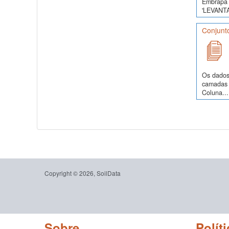
Embrapa 
'LEVANT
Conjunto
Os dados
camadas d
Coluna...
Copyright © 2026, SoilData
Sobre
Políti