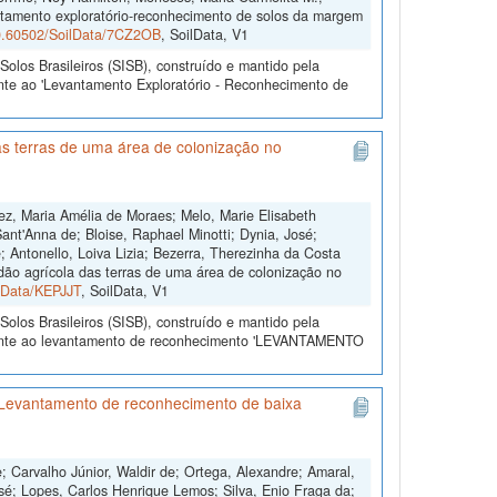
antamento exploratório-reconhecimento de solos da margem
/10.60502/SoilData/7CZ2OB
, SoilData, V1
olos Brasileiros (SISB), construído e mantido pela
nte ao 'Levantamento Exploratório - Reconhecimento de
s terras de uma área de colonização no
ez, Maria Amélia de Moraes; Melo, Marie Elisabeth
ant'Anna de; Bloise, Raphael Minotti; Dynia, José;
 Antonello, Loiva Lizia; Bezerra, Therezinha da Costa
dão agrícola das terras de uma área de colonização no
ilData/KEPJJT
, SoilData, V1
olos Brasileiros (SISB), construído e mantido pela
erente ao levantamento de reconhecimento 'LEVANTAMENTO
'Levantamento de reconhecimento de baixa
'
; Carvalho Júnior, Waldir de; Ortega, Alexandre; Amaral,
sé; Lopes, Carlos Henrique Lemos; Silva, Enio Fraga da;