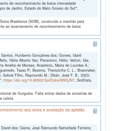
amento de reconhecimento de baixa intensidade
pio de Jardim, Estado do Mato Grosso do Sul'",
olos Brasileiros (SISB), construído e mantido pela
ente ao levantamento de reconhecimento de baixa
co; Santos, Humberto Gonçalves dos; Gomes, Idarê
llo, Hélia Alberto Vaz; Pierantoni, Hélio; Vettori, Ida;
aria Amélia de Moraes; Anastécio, Maria de Lourdes A.;
gueiredo, Tasso P.; Bezerra, Therezinha C. L.; Braemaker,
e; Sobral Filho, Raymundo M.; Zikán, José F. B., 2023,
",
https://doi.org/10.60502/SoilData/8WQJN7
, SoilData,
lonial de Gurguéia. Falta entrar dados de amostras de
e coleta.
nhecimento dos solos e avaliação da aptidão
l David dos; Gama, José Raimundo Natividade Ferreira;