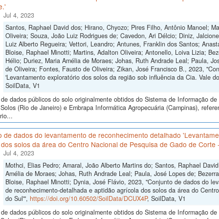
.'
Jul 4, 2023
Santos, Raphael David dos; Hirano, Chyozo; Pires Filho, Antônio Manoel; Mar
Oliveira; Souza, João Luiz Rodrigues de; Cavedon, Ari Délcio; Diniz, Jalci
Luiz Alberto Regueira; Vettori, Leandro; Antunes, Franklin dos Santos; Anast
Bloise, Raphael Minotti; Martins, Adalton Oliveira; Antonello, Loiva Lizia; Be
Hélio; Duriez, Maria Amélia de Moraes; Johas, Ruth Andrade Leal; Paula, Jo
de Oliveira; Fontes, Fausto de Oliveira; Zikan, José Francisco B., 2023, "Co
'Levantamento exploratório dos solos da região sob influência da Cia. Vale d
SoilData, V1
de dados públicos do solo originalmente obtidos do Sistema de Informação de S
Solos (Rio de Janeiro) e Embrapa Informática Agropecuária (Campinas), refere
io...
o de dados do levantamento de reconhecimento detalhado 'Levantame
 dos solos da área do Centro Nacional de Pesquisa de Gado de Corte 
Jul 4, 2023
Mothci, Elias Pedro; Amaral, João Alberto Martins do; Santos, Raphael David
Amélia de Moraes; Johas, Ruth Andrade Leal; Paula, José Lopes de; Bezerra
Bloise, Raphael Minotti; Dynia, José Flávio, 2023, "Conjunto de dados do 
de reconhecimento-detalhada e aptidão agrícola dos solos da área do Centr
do Sul'",
https://doi.org/10.60502/SoilData/DCUX4P
, SoilData, V1
de dados públicos do solo originalmente obtidos do Sistema de Informação de S