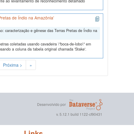
ente ao levantamento de reconhecimento detalhado
Pretas de Índio na Amazônia'
o: caracterização e gênese das Terras Pretas de Índio na
tras coletadas usando cavadeira \"boca-de-lobo\" em
usando a coluna da tabela original chamada 'Stake'.
Próxima >
»
Desenvolvido por
v. 5.12.1 build 1122-cf90431
Links