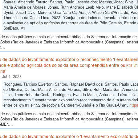
Soares, Amarindo Fausto; Santos, Paulo Lacerda dos; Martins, João; Silva, 
Maria Amélia de Moraes; Johas, Ruth Andrade Leal; Melo, Marie Elisabeth Ch
Dynia, José Flávio; Moreira, Gisa Nara C.; Araújo, Wilson Sant'Anna de; Paul
Therezinha da Costa Lima, 2023, "Conjunto de dados do levantamento de r
e avaliação da aptidão agrícolas das terras da área do Pólo Carajás, Estado 
SoilData, V1
de dados públicos do solo originalmente obtidos do Sistema de Informação de S
Solos (Rio de Janeiro) e Embrapa Informática Agropecuária (Campinas), ref
...
o de dados do levantamento exploratório-reconhecimento 'Levantament
ade e aptidão agrícola dos solos da área compreendida entre os km 8
na'
Jul 4, 2023
Rodrigues, Tarcísio Ewerton; Santos, Raphael David dos; Santos, Paulo Lac
de Oliveira; Duriez, Maria Amélia de Moraes; Silva, Ruth Maria Sant'Anna da
Lima, Therezinha da Costa; Rodrigues, Evanda Maria; Antonello, Loiva Lizia
reconhecimento 'Levantamento exploratório-reconheimento de alta intensidad
entre os km 81 e 152 da rodovia Santarém-Cuiabá e o Rio Curuá-Una'",
http
de dados públicos do solo originalmente obtidos do Sistema de Informação de S
Solos (Rio de Janeiro) e Embrapa Informática Agropecuária (Campinas), refere
AMEN...
 de dados do levantamento exploratório 'Levantamento exploratório dos