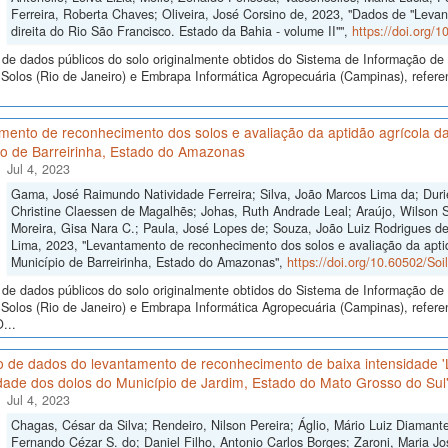
Ferreira, Roberta Chaves; Oliveira, José Corsino de, 2023, "Dados de "Lev
direita do Rio São Francisco. Estado da Bahia - volume II"",
https://doi.org
de dados públicos do solo originalmente obtidos do Sistema de Informação de S
Solos (Rio de Janeiro) e Embrapa Informática Agropecuária (Campinas), refere
mento de reconhecimento dos solos e avaliação da aptidão agrícola da
io de Barreirinha, Estado do Amazonas
Jul 4, 2023
Gama, José Raimundo Natividade Ferreira; Silva, João Marcos Lima da; Duri
Christine Claessen de Magalhẽs; Johas, Ruth Andrade Leal; Araújo, Wilson S
Moreira, Gisa Nara C.; Paula, José Lopes de; Souza, João Luiz Rodrigues de;
Lima, 2023, "Levantamento de reconhecimento dos solos e avaliação da apti
Município de Barreirinha, Estado do Amazonas",
https://doi.org/10.60502/So
de dados públicos do solo originalmente obtidos do Sistema de Informação de S
Solos (Rio de Janeiro) e Embrapa Informática Agropecuária (Campinas), ref
...
o de dados do levantamento de reconhecimento de baixa intensidade 
dade dos dolos do Município de Jardim, Estado do Mato Grosso do Sul
Jul 4, 2023
Chagas, César da Silva; Rendeiro, Nilson Pereira; Áglio, Mário Luiz Diamante
Fernando Cézar S. do; Daniel Filho, Antonio Carlos Borges; Zaroni, Maria Jo