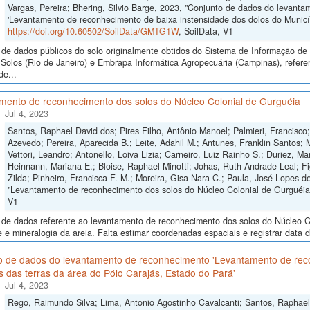
Vargas, Pereira; Bhering, Silvio Barge, 2023, "Conjunto de dados do levant
'Levantamento de reconhecimento de baixa instensidade dos dolos do Municí
https://doi.org/10.60502/SoilData/GMTG1W
, SoilData, V1
de dados públicos do solo originalmente obtidos do Sistema de Informação de S
Solos (Rio de Janeiro) e Embrapa Informática Agropecuária (Campinas), refer
de...
mento de reconhecimento dos solos do Núcleo Colonial de Gurguéia
Jul 4, 2023
Santos, Raphael David dos; Pires Filho, Antônio Manoel; Palmieri, Francis
Azevedo; Pereira, Aparecida B.; Leite, Adahil M.; Antunes, Franklin Santos; Me
Vettori, Leandro; Antonello, Loiva Lizia; Carneiro, Luiz Rainho S.; Duriez, M
Heinnann, Mariana E.; Bloise, Raphael Minotti; Johas, Ruth Andrade Leal; Fi
Zilda; Pinheiro, Francisca F. M.; Moreira, Gisa Nara C.; Paula, José Lopes d
"Levantamento de reconhecimento dos solos do Núcleo Colonial de Gurguéia
V1
 de dados referente ao levantamento de reconhecimento dos solos do Núcleo Co
de e mineralogia da areia. Falta estimar coordenadas espaciais e registrar data d
o de dados do levantamento de reconhecimento 'Levantamento de reco
s das terras da área do Pólo Carajás, Estado do Pará'
Jul 4, 2023
Rego, Raimundo Silva; Lima, Antonio Agostinho Cavalcanti; Santos, Raphae