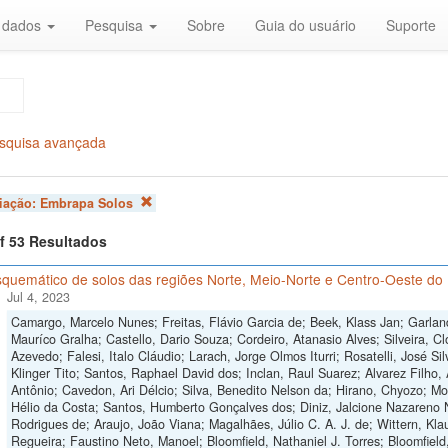
r dados
Pesquisa
Sobre
Guia do usuário
Suporte
squisa avançada
liação:
Embrapa Solos
of 53 Resultados
quemático de solos das regiões Norte, Meio-Norte e Centro-Oeste do 
Jul 4, 2023
Camargo, Marcelo Nunes; Freitas, Flávio Garcia de; Beek, Klass Jan; Garlan
Mauríco Gralha; Castello, Dario Souza; Cordeiro, Atanasio Alves; Silveira, Cl
Azevedo; Falesi, Italo Cláudio; Larach, Jorge Olmos Iturri; Rosatelli, José S
Klinger Tito; Santos, Raphael David dos; Inclan, Raul Suarez; Alvarez Filho,
Antônio; Cavedon, Ari Délcio; Silva, Benedito Nelson da; Hirano, Chyozo; M
Hélio da Costa; Santos, Humberto Gonçalves dos; Diniz, Jalcione Nazareno 
Rodrigues de; Araujo, João Viana; Magalhães, Júlio C. A. J. de; Wittern, Klau
Regueira; Faustino Neto, Manoel; Bloomfield, Nathaniel J. Torres; Bloomfield