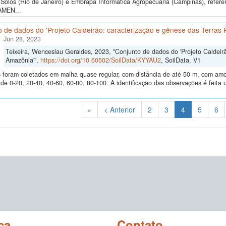
Solos (Rio de Janeiro) e Embrapa Informática Agropecuária (Campinas), refer
AMEN...
 de dados do 'Projeto Caldeirão: caracterização e gênese das Terras 
Jun 28, 2023
Teixeira, Wenceslau Geraldes, 2023, "Conjunto de dados do 'Projeto Caldeirã
Amazônia'",
https://doi.org/10.60502/SoilData/KYYAU2
, SoilData, V1
 foram coletados em malha quase regular, com distância de até 50 m, com amos
e 0-20, 20-40, 40-60, 60-80, 80-100. A identificação das observações é feita 
(Atual)
«
< Anterior
2
3
4
5
6
ca
Contato