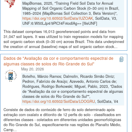
MapBiomas, 2025, "Training Field Soil Data for Annual
Mapping of Soil Organic Carbon Stock (0–30 cm) in Brazil,
1985–2024 (MapBiomas Soil Collection 3, Beta Version)",
https://doi.org/10.60502/SoilData/IUZOAK
, SoilData, V3,
UNF:6:W50LJp4/9PlCf4Fi4odlAg== [fileUNF]
This dataset comprises 16,013 georeferenced points and data from
31,047 soil layers. It was utilized to train regression models for mapping
soil organic carbon stock (0–30 cm) across Brazil. This data underpinned
the creation of annual (baseline) maps of soil organic carbon stock...
Dados de "Avaliação da cor e comportamento espectral de
algumas classes de solos do Rio Grande do Sul"
May 20, 2026
Botelho, Márcio Ramos; Dalmolin, Ricardo Simão Diniz;
Pedron, Fabrício de Araújo; Azevedo, Antonio Carlos de;
Rodrigues, Rodrigo Borkowski; Miguel, Pablo, 2023, "Dados
de "Avaliação da cor e comportamento espectral de algumas
classes de solos do Rio Grande do Sul"",
https://doi.org/10.60502/SoilData/LOOGRU
, SoilData, V4
Consiste de dados do conteúdo de ferro do solo determinado após
extração com oxalato e ditionito de 12 perfis do solo - classificados em
diferentes classes - coletados em diferentes unidades geomorfológicas
do Rio Grande do Sul, especificamente nas regiões do Planalto Médio,
Camp...