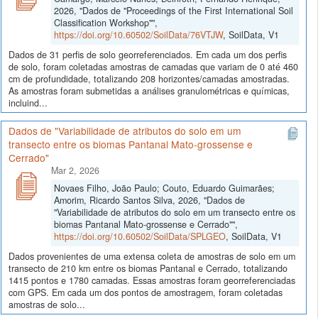
2026, "Dados de "Proceedings of the First International Soil
Classification Workshop"",
https://doi.org/10.60502/SoilData/76VTJW
, SoilData, V1
Dados de 31 perfis de solo georreferenciados. Em cada um dos perfis
de solo, foram coletadas amostras de camadas que variam de 0 até 460
cm de profundidade, totalizando 208 horizontes/camadas amostradas.
As amostras foram submetidas a análises granulométricas e químicas,
incluind...
Dados de "Variabilidade de atributos do solo em um
transecto entre os biomas Pantanal Mato-grossense e
Cerrado"
Mar 2, 2026
Novaes Filho, João Paulo; Couto, Eduardo Guimarães;
Amorim, Ricardo Santos Silva, 2026, "Dados de
"Variabilidade de atributos do solo em um transecto entre os
biomas Pantanal Mato-grossense e Cerrado"",
https://doi.org/10.60502/SoilData/SPLGEO
, SoilData, V1
Dados provenientes de uma extensa coleta de amostras de solo em um
transecto de 210 km entre os biomas Pantanal e Cerrado, totalizando
1415 pontos e 1780 camadas. Essas amostras foram georreferenciadas
com GPS. Em cada um dos pontos de amostragem, foram coletadas
amostras de solo...