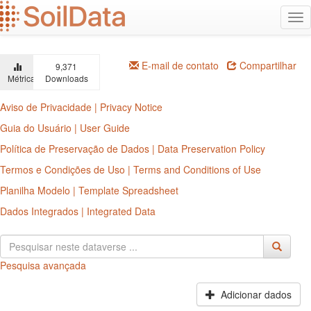
Ir
Alt
para
na
o
conteúdo
principal
E-mail de contato
Compartilhar
9,371
Métricas
Downloads
Aviso de Privacidade | Privacy Notice
Guia do Usuário | User Guide
Política de Preservação de Dados | Data Preservation Policy
Termos e Condições de Uso | Terms and Conditions of Use
Planilha Modelo | Template Spreadsheet
Dados Integrados | Integrated Data
Pesquisa avançada
Adicionar dados