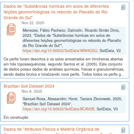
Dados de "Substâncias húmicas em solos de diferentes
feições geomorfológicas no rebordo do Planalto do Rio
Grande do Sul"
Nov 22, 2025
Menezes, Fábio Pacheco; Dalmolin, Ricardo Simão Diniz,
2023, "Dados de "Substâncias húmicas em solos de
diferentes feições geomorfológicas no rebordo do Planalto
do Rio Grande do Sul"",
https://doi.org/10.60502/SoilData/WNHQSU
, SoilData, V2
Os perfis foram descritos e os solos amostrados em trincheiras abertas
em três topossequências, segundo Santos et al. (2005). Este conjunto
de dados possui dados de análises químicas, físicas e granulométricas,
sendo dados brutos e totalizando nove perfis. Todos todos os perfis g...
Brazilian Soil Dataset 2024
Nov 8, 2025
Samuel-Rosa, Alessandro; Horst, Taciara Zborowski, 2025,
"Brazilian Soil Dataset 2024",
https://doi.org/10.60502/SoilData/BCAV2B
, SoilData, V3
Em construção
Dados de "Atributos Físicos e Matéria Orgânica de