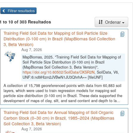
Filtrar resultados
1 to 10 of 303 Resultados
Ordenar
Training Field Soil Data for Mapping of Soil Particle Size
Distribution (0-100 cm) in Brazil (MapBiomas Soil Collection
3, Beta Version)
Aug 7, 2026
MapBiomas, 2025, "Training Field Soil Data for Mapping of
Soil Particle Size Distribution (0-100 cm) in Brazil
(MapBiomas Soil Collection 3, Beta Version)",
https://doi.org/10.60502/SoilData/OXSR2N
, SoilData, V6,
UNF:6:nd9Hlzm2JVBwN1JU3QhrhA== [fileUNF]
A collection of 15,798 georeferenced points with data from 60,883 soil
layers, which were used to train regression models for mapping soil
particle size distribution (0-100 cm) in Brazil. These data supported the
development of maps of clay, silt, and sand content and depth to la...
Training Field Soil Data for Annual Mapping of Soil Organic
Carbon Stock (0–30 cm) in Brazil, 1985–2024 (MapBiomas
Soil Collection 3, Beta Version)
Aug 7, 2026