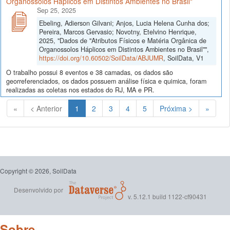
Organossolos Háplicos em Distintos Ambientes no Brasil"
Sep 25, 2025
Ebeling, Adierson Gilvani; Anjos, Lucia Helena Cunha dos;
Pereira, Marcos Gervasio; Novotny, Etelvino Henrique,
2025, "Dados de "Atributos Físicos e Matéria Orgânica de
Organossolos Háplicos em Distintos Ambientes no Brasil"",
https://doi.org/10.60502/SoilData/ABJUMR
, SoilData, V1
O trabalho possui 8 eventos e 38 camadas, os dados são
georreferenciados, os dados possuem análise física e quimica, foram
realizadas as coletas nos estados do RJ, MA e PR.
(Atual)
«
< Anterior
1
2
3
4
5
Próxima >
»
Copyright © 2026, SoilData
Desenvolvido por
v. 5.12.1 build 1122-cf90431
Sobre