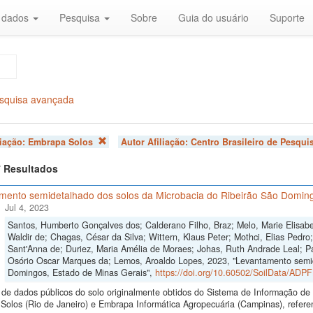
r dados
Pesquisa
Sobre
Guia do usuário
Suporte
squisa avançada
liação:
Embrapa Solos
Autor Afiliação:
Centro Brasileiro de Pesqui
 7 Resultados
mento semidetalhado dos solos da Microbacia do Ribeirão São Doming
Jul 4, 2023
Santos, Humberto Gonçalves dos; Calderano Filho, Braz; Melo, Marie Elisabe
Waldir de; Chagas, César da Silva; Wittern, Klaus Peter; Mothci, Elias Pedro
Sant'Anna de; Duriez, Maria Amélia de Moraes; Johas, Ruth Andrade Leal; Pa
Osório Oscar Marques da; Lemos, Aroaldo Lopes, 2023, "Levantamento semid
Domingos, Estado de Minas Gerais",
https://doi.org/10.60502/SoilData/ADP
de dados públicos do solo originalmente obtidos do Sistema de Informação de S
Solos (Rio de Janeiro) e Embrapa Informática Agropecuária (Campinas), refer