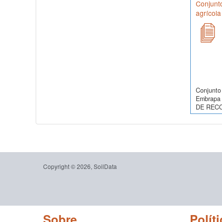
Conjunt
agrícola
Conjunto 
Embrapa 
DE RECO
Copyright © 2026, SoilData
Sobre
Políti