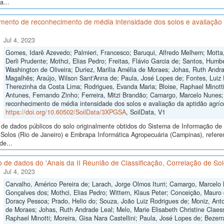
a...
ento de reconhecimento de média intensidade dos solos e avaliação d
Jul 4, 2023
Gomes, Idarê Azevedo; Palmieri, Francesco; Baruqui, Alfredo Melhem; Motta,
Derli Prudente; Mothci, Elias Pedro; Freitas, Flávio Garcia de; Santos, Humb
Washington de Oliveira; Duriez, Marilia Amélia de Moraes; Johas, Ruth Andra
Magalhẽs; Araújo, Wilson Sant'Anna de; Paula, José Lopes de; Fontes, Luiz E
Therezinha da Costa Lima; Rodrigues, Evanda Maria; Bloise, Raphael Minotti;
Antunes, Fernando Zinho; Ferreira, Mitzi Brandão; Camargo, Marcelo Nunes;
reconhecimento de média intensidade dos solos e avaliação da aptidão agríco
https://doi.org/10.60502/SoilData/3XPGSA
, SoilData, V1
de dados públicos do solo originalmente obtidos do Sistema de Informação de S
Solos (Rio de Janeiro) e Embrapa Informática Agropecuária (Campinas), refe
de...
 de dados do 'Anais da II Reunião de Classificação, Correlação de Solo
Jul 4, 2023
Carvalho, Américo Pereira de; Larach, Jorge Olmos Iturri; Camargo, Marcelo
Gonçalves dos; Mothci, Elias Pedro; Wittern, Klaus Peter; Conceição, Mauro 
Doracy Pessoa; Prado, Helio do; Souza, João Luiz Rodrigues de; Moniz, Anton
de Moraes; Johas, Ruth Andrade Leal; Melo, Marie Elisabeth Christine Claes
Raphael Minotti; Moreira, Gisa Nara Castellini; Paula, José Lopes de; Bezer