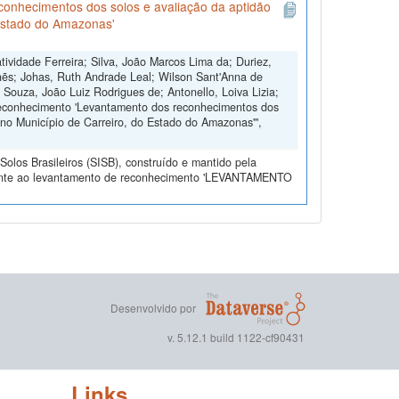
onhecimentos dos solos e avaliação da aptidão
 Estado do Amazonas'
idade Ferreira; Silva, João Marcos Lima da; Duriez,
hẽs; Johas, Ruth Andrade Leal; Wilson Sant'Anna de
 Souza, João Luiz Rodrigues de; Antonello, Loiva Lizia;
reconhecimento 'Levantamento dos reconhecimentos dos
 no Município de Carreiro, do Estado do Amazonas'",
olos Brasileiros (SISB), construído e mantido pela
erente ao levantamento de reconhecimento 'LEVANTAMENTO
Desenvolvido por
v. 5.12.1 build 1122-cf90431
Links