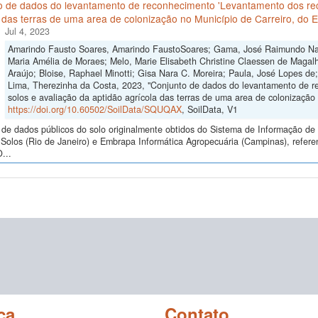
o de dados do levantamento de reconhecimento 'Levantamento dos rec
 das terras de uma area de colonização no Município de Carreiro, do
Jul 4, 2023
Amarindo Fausto Soares, Amarindo FaustoSoares; Gama, José Raimundo Nativ
Maria Amélia de Moraes; Melo, Marie Elisabeth Christine Claessen de Magal
Araújo; Bloise, Raphael Minotti; Gisa Nara C. Moreira; Paula, José Lopes de;
Lima, Therezinha da Costa, 2023, "Conjunto de dados do levantamento de 
solos e avaliação da aptidão agrícola das terras de uma area de colonização
https://doi.org/10.60502/SoilData/SQUQAX
, SoilData, V1
de dados públicos do solo originalmente obtidos do Sistema de Informação de S
Solos (Rio de Janeiro) e Embrapa Informática Agropecuária (Campinas), ref
...
ca
Contato