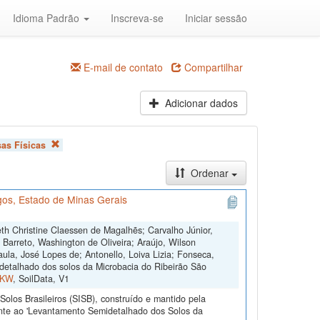
Idioma Padrão
Inscreva-se
Iniciar sessão
E-mail de contato
Compartilhar
Adicionar dados
sas Físicas
Ordenar
os, Estado de Minas Gerais
th Christine Claessen de Magalhẽs; Carvalho Júnior,
; Barreto, Washington de Oliveira; Araújo, Wilson
ula, José Lopes de; Antonello, Loiva Lizia; Fonseca,
etalhado dos solos da Microbacia do Ribeirão São
FKW
, SoilData, V1
olos Brasileiros (SISB), construído e mantido pela
ente ao 'Levantamento Semidetalhado dos Solos da