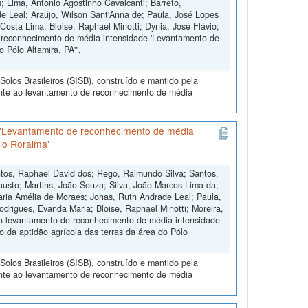
 Lima, Antonio Agostinho Cavalcanti; Barreto,
e Leal; Araújo, Wilson Sant'Anna de; Paula, José Lopes
Costa Lima; Bloise, Raphael Minotti; Dynia, José Flávio;
e reconhecimento de média intensidade 'Levantamento de
 Pólo Altamira, PA'",
olos Brasileiros (SISB), construído e mantido pela
ente ao levantamento de reconhecimento de média
 'Levantamento de reconhecimento de média
ólo Roraima'
ntos, Raphael David dos; Rego, Raimundo Silva; Santos,
usto; Martins, João Souza; Silva, João Marcos Lima da;
aria Amélia de Moraes; Johas, Ruth Andrade Leal; Paula,
odrigues, Evanda Maria; Bloise, Raphael Minotti; Moreira,
 do levantamento de reconhecimento de média intensidade
 da aptidão agrícola das terras da área do Pólo
olos Brasileiros (SISB), construído e mantido pela
ente ao levantamento de reconhecimento de média