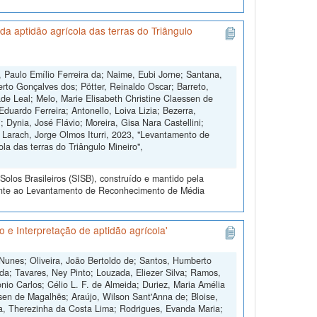
a aptidão agrícola das terras do Triângulo
 Paulo Emílio Ferreira da; Naime, Eubi Jorne; Santana,
erto Gonçalves dos; Pötter, Reinaldo Oscar; Barreto,
de Leal; Melo, Marie Elisabeth Christine Claessen de
duardo Ferreira; Antonello, Loiva Lizia; Bezerra,
 Dynia, José Flávio; Moreira, Gisa Nara Castellini;
 Larach, Jorge Olmos Iturri, 2023, "Levantamento de
la das terras do Triângulo Mineiro",
olos Brasileiros (SISB), construído e mantido pela
rente ao Levantamento de Reconhecimento de Média
 e Interpretação de aptidão agrícola'
 Nunes; Oliveira, João Bertoldo de; Santos, Humberto
da; Tavares, Ney Pinto; Louzada, Eliezer Silva; Ramos,
io Carlos; Célio L. F. de Almeida; Duriez, Maria Amélia
sen de Magalhẽs; Araújo, Wilson Sant'Anna de; Bloise,
ra, Therezinha da Costa Lima; Rodrigues, Evanda Maria;