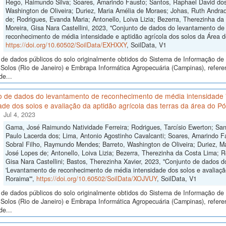
Rego, Raimundo Silva; Soares, Amarindo Fausto; Santos, Raphael David dos;
Washington de Oliveira; Duriez, Maria Amélia de Moraes; Johas, Ruth Andrad
de; Rodrigues, Evanda Maria; Antonello, Loiva Lizia; Bezerra, Therezinha da 
Moreira, Gisa Nara Castellini, 2023, "Conjunto de dados do levantamento d
reconhecimento de média intensidade e aptidão agrícola dos solos da Área do
https://doi.org/10.60502/SoilData/EXHXXY
, SoilData, V1
de dados públicos do solo originalmente obtidos do Sistema de Informação de S
Solos (Rio de Janeiro) e Embrapa Informática Agropecuária (Campinas), refer
de...
o de dados do levantamento de reconhecimento de média intensidade
ade dos solos e avaliação da aptidão agrícola das terras da área do P
Jul 4, 2023
Gama, José Raimundo Natividade Ferreira; Rodrigues, Tarcísio Ewerton; Sa
Paulo Lacerda dos; Lima, Antonio Agostinho Cavalcanti; Soares, Amarindo Fa
Sobral Filho, Raymundo Mendes; Barreto, Washington de Oliveira; Duriez, M
José Lopes de; Antonello, Loiva Lizia; Bezerra, Therezinha da Costa Lima; R
Gisa Nara Castellini; Bastos, Therezinha Xavier, 2023, "Conjunto de dados
'Levantamento de reconhecimento de média intensidade dos solos e avaliação
Roraima'",
https://doi.org/10.60502/SoilData/XOJVUY
, SoilData, V1
de dados públicos do solo originalmente obtidos do Sistema de Informação de S
Solos (Rio de Janeiro) e Embrapa Informática Agropecuária (Campinas), refer
de...