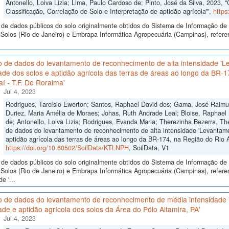
Antonello, Loiva Lizia; Lima, Paulo Cardoso de; Pinto, José da Silva, 2023, 
Classificação, Correlação de Solo e Interpretação de aptidão agrícola'",
https
de dados públicos do solo originalmente obtidos do Sistema de Informação de S
olos (Rio de Janeiro) e Embrapa Informática Agropecuária (Campinas), referen
o de dados do levantamento de reconhecimento de alta intensidade 'L
ade dos solos e aptidão agrícola das terras de áreas ao longo da BR-
í - T.F. De Roraima'
Jul 4, 2023
Rodrigues, Tarcísio Ewerton; Santos, Raphael David dos; Gama, José Raimund
Duriez, Maria Amélia de Moraes; Johas, Ruth Andrade Leal; Bloise, Raphael M
de; Antonello, Loiva Lizia; Rodrigues, Evanda Maria; Therezinha Bezerra, T
de dados do levantamento de reconhecimento de alta intensidade 'Levantame
aptidão agrícola das terras de áreas ao longo da BR-174, na Região do Rio A
https://doi.org/10.60502/SoilData/KTLNPH
, SoilData, V1
de dados públicos do solo originalmente obtidos do Sistema de Informação de S
Solos (Rio de Janeiro) e Embrapa Informática Agropecuária (Campinas), refere
e '...
o de dados do levantamento de reconhecimento de média intensidade
ade e aptidão agrícola dos solos da Área do Pólo Altamira, PA'
Jul 4, 2023