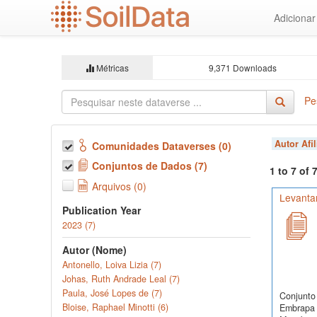
Ir
Adiciona
para
o
conteúdo
principal
Métricas
9,371 Downloads
Pe
Autor Afi
Comunidades Dataverses (0)
Conjuntos de Dados (7)
1 to 7 of
Arquivos (0)
Levanta
Publication Year
2023 (7)
Autor (Nome)
Antonello, Loiva Lizia (7)
Johas, Ruth Andrade Leal (7)
Paula, José Lopes de (7)
Conjunto 
Bloise, Raphael Minotti (6)
Embrapa 