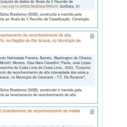
"Conjunto de dados do 'Anais da II Reunião de
://doi.org/10.60502/SoilData/RNI0JY
, SoilData, V1
olos Brasileiros (SISB), construído e mantido pela
te ao 'Anais da II Reunião de Classificação, Correlação
evantamento de reconhecimento de alta
174, na Região do Rio Anauá, no Município de
o Natividade Ferreira; Barreto, Washington de Oliveira;
inotti; Moreira, Gisa Nara Castellini; Paula, José Lopes
herezinha da Costa Lima da Costa Lima., 2023, "Conjunto
nto de reconhecimento de alta intensidade dos solos e
nauá, no Município de Caracaraí - T.F. De Roraima'",
olos Brasileiros (SISB), construído e mantido pela
nte ao levantamento de reconhecimento de alta
 'Levantamento de reconhecimento de média