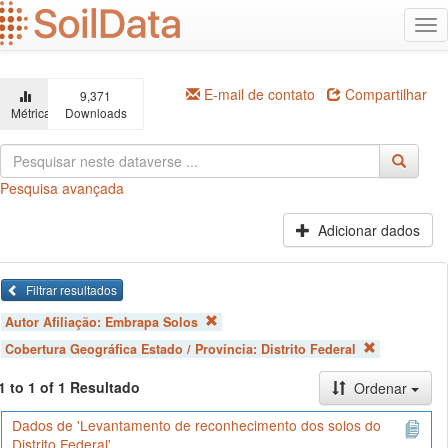
Ir
Alt
para
na
o
conteúdo
principal
E-mail de contato
Compartilhar
9,371
Métricas
Downloads
Pesquisa avançada
Adicionar dados
Filtrar resultados
Autor Afiliação:
Embrapa Solos
Cobertura Geográfica Estado / Província:
Distrito Federal
1 to 1 of 1 Resultado
Ordenar
Dados de 'Levantamento de reconhecimento dos solos do
Distrito Federal'