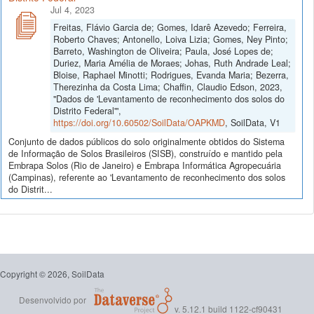
Jul 4, 2023
Freitas, Flávio Garcia de; Gomes, Idarê Azevedo; Ferreira,
Roberto Chaves; Antonello, Loiva Lizia; Gomes, Ney Pinto;
Barreto, Washington de Oliveira; Paula, José Lopes de;
Duriez, Maria Amélia de Moraes; Johas, Ruth Andrade Leal;
Bloise, Raphael Minotti; Rodrigues, Evanda Maria; Bezerra,
Therezinha da Costa Lima; Chaffin, Claudio Edson, 2023,
"Dados de 'Levantamento de reconhecimento dos solos do
Distrito Federal'",
https://doi.org/10.60502/SoilData/OAPKMD
, SoilData, V1
Conjunto de dados públicos do solo originalmente obtidos do Sistema
de Informação de Solos Brasileiros (SISB), construído e mantido pela
Embrapa Solos (Rio de Janeiro) e Embrapa Informática Agropecuária
(Campinas), referente ao 'Levantamento de reconhecimento dos solos
do Distrit...
Copyright © 2026, SoilData
Desenvolvido por
v. 5.12.1 build 1122-cf90431