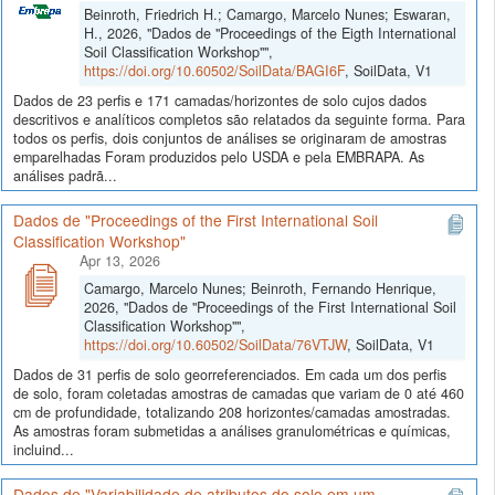
Beinroth, Friedrich H.; Camargo, Marcelo Nunes; Eswaran,
H., 2026, "Dados de "Proceedings of the Eigth International
Soil Classification Workshop"",
https://doi.org/10.60502/SoilData/BAGI6F
, SoilData, V1
Dados de 23 perfis e 171 camadas/horizontes de solo cujos dados
descritivos e analíticos completos são relatados da seguinte forma. Para
todos os perfis, dois conjuntos de análises se originaram de amostras
emparelhadas Foram produzidos pelo USDA e pela EMBRAPA. As
análises padrã...
Dados de "Proceedings of the First International Soil
Classification Workshop"
Apr 13, 2026
Camargo, Marcelo Nunes; Beinroth, Fernando Henrique,
2026, "Dados de "Proceedings of the First International Soil
Classification Workshop"",
https://doi.org/10.60502/SoilData/76VTJW
, SoilData, V1
Dados de 31 perfis de solo georreferenciados. Em cada um dos perfis
de solo, foram coletadas amostras de camadas que variam de 0 até 460
cm de profundidade, totalizando 208 horizontes/camadas amostradas.
As amostras foram submetidas a análises granulométricas e químicas,
incluind...
Dados de "Variabilidade de atributos do solo em um