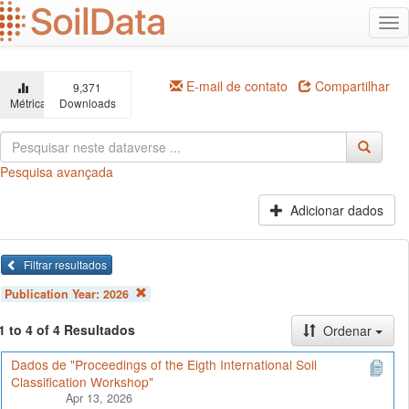
Ir
Alt
para
na
o
conteúdo
principal
E-mail de contato
Compartilhar
9,371
Métricas
Downloads
Pesquisa avançada
Adicionar dados
Filtrar resultados
Publication Year:
2026
1 to 4 of 4 Resultados
Ordenar
Dados de "Proceedings of the Eigth International Soil
Classification Workshop"
Apr 13, 2026