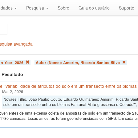
r dados
Pesquisa
Sobre
Guia do usuário
Suporte
squisa avançada
on Year:
2026
Autor (Nome):
Amorim, Ricardo Santos Silva
 1 Resultado
 "Variabilidade de atributos do solo em um transecto entre os bioma
Mar 2, 2026
Novaes Filho, João Paulo; Couto, Eduardo Guimarães; Amorim, Ricardo Santos
solo em um transecto entre os biomas Pantanal Mato-grossense e Cerrado""
ovenientes de uma extensa coleta de amostras de solo em um transecto de 210
 1780 camadas. Essas amostras foram georreferenciadas com GPS. Em cada um