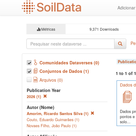
Ir
Adiciona
para
o
conteúdo
principal
Métricas
9,371 Downloads
Pe
Publicati
Comunidades Dataverses (0)
Conjuntos de Dados (1)
1 to 1 of
Arquivos (0)
Dados de
Publication Year
2026 (1)
Autor (Nome)
Dados pr
Amorim, Ricardo Santos Silva (1)
pontos e
Couto, Eduardo Guimarães (1)
solo...
Novaes Filho, João Paulo (1)