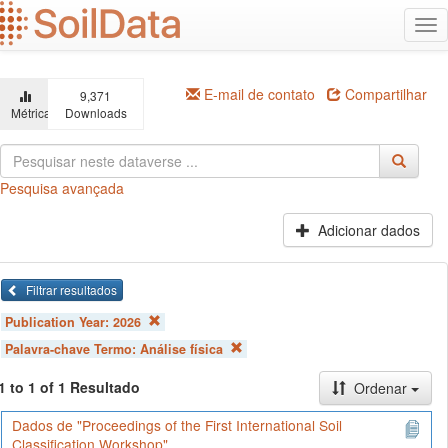
Ir
Alt
para
na
o
conteúdo
principal
E-mail de contato
Compartilhar
9,371
Métricas
Downloads
Pesquisa avançada
Adicionar dados
Filtrar resultados
Publication Year:
2026
Palavra-chave Termo:
Análise física
1 to 1 of 1 Resultado
Ordenar
Dados de "Proceedings of the First International Soil
Classification Workshop"