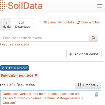
Ir
Alt
para
na
o
conteúdo
principal
E-mail de contato
Compartilhar
9,371
Métricas
Downloads
Pesquisa avançada
Adicionar dados
Filtrar resultados
Publication Year:
2026
1 to 3 of 3 Resultados
Ordenar
Dados de "Variabilidade de atributos do solo em um
transecto entre os biomas Pantanal Mato-grossense e
Cerrado"