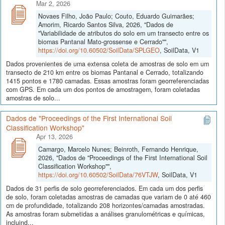
Mar 2, 2026
Novaes Filho, João Paulo; Couto, Eduardo Guimarães;
Amorim, Ricardo Santos Silva, 2026, "Dados de
"Variabilidade de atributos do solo em um transecto entre os
biomas Pantanal Mato-grossense e Cerrado"",
https://doi.org/10.60502/SoilData/SPLGEO
, SoilData, V1
Dados provenientes de uma extensa coleta de amostras de solo em um
transecto de 210 km entre os biomas Pantanal e Cerrado, totalizando
1415 pontos e 1780 camadas. Essas amostras foram georreferenciadas
com GPS. Em cada um dos pontos de amostragem, foram coletadas
amostras de solo...
Dados de "Proceedings of the First International Soil
Classification Workshop"
Apr 13, 2026
Camargo, Marcelo Nunes; Beinroth, Fernando Henrique,
2026, "Dados de "Proceedings of the First International Soil
Classification Workshop"",
https://doi.org/10.60502/SoilData/76VTJW
, SoilData, V1
Dados de 31 perfis de solo georreferenciados. Em cada um dos perfis
de solo, foram coletadas amostras de camadas que variam de 0 até 460
cm de profundidade, totalizando 208 horizontes/camadas amostradas.
As amostras foram submetidas a análises granulométricas e químicas,
incluind...