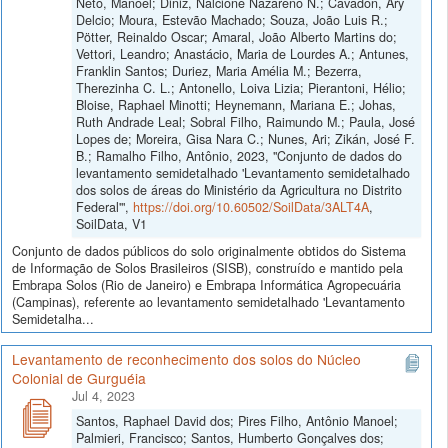
Neto, Manoel; Diniz, Nalcione Nazareno N.; Cavadon, Ary
Delcio; Moura, Estevão Machado; Souza, João Luis R.;
Pötter, Reinaldo Oscar; Amaral, João Alberto Martins do;
Vettori, Leandro; Anastácio, Maria de Lourdes A.; Antunes,
Franklin Santos; Duriez, Maria Amélia M.; Bezerra,
Therezinha C. L.; Antonello, Loiva Lizia; Pierantoni, Hélio;
Bloise, Raphael Minotti; Heynemann, Mariana E.; Johas,
Ruth Andrade Leal; Sobral Filho, Raimundo M.; Paula, José
Lopes de; Moreira, Gisa Nara C.; Nunes, Ari; Zikán, José F.
B.; Ramalho Filho, Antônio, 2023, "Conjunto de dados do
levantamento semidetalhado 'Levantamento semidetalhado
dos solos de áreas do Ministério da Agricultura no Distrito
Federal'",
https://doi.org/10.60502/SoilData/3ALT4A
,
SoilData, V1
Conjunto de dados públicos do solo originalmente obtidos do Sistema
de Informação de Solos Brasileiros (SISB), construído e mantido pela
Embrapa Solos (Rio de Janeiro) e Embrapa Informática Agropecuária
(Campinas), referente ao levantamento semidetalhado 'Levantamento
Semidetalha...
Levantamento de reconhecimento dos solos do Núcleo
Colonial de Gurguéia
Jul 4, 2023
Santos, Raphael David dos; Pires Filho, Antônio Manoel;
Palmieri, Francisco; Santos, Humberto Gonçalves dos;