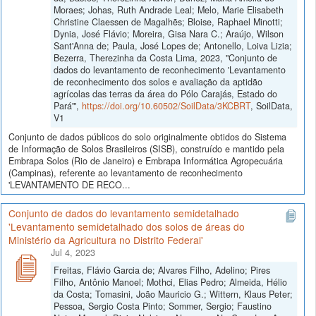
Moraes; Johas, Ruth Andrade Leal; Melo, Marie Elisabeth
Christine Claessen de Magalhẽs; Bloise, Raphael Minotti;
Dynia, José Flávio; Moreira, Gisa Nara C.; Araújo, Wilson
Sant'Anna de; Paula, José Lopes de; Antonello, Loiva Lizia;
Bezerra, Therezinha da Costa Lima, 2023, "Conjunto de
dados do levantamento de reconhecimento 'Levantamento
de reconhecimento dos solos e avaliação da aptidão
agrícolas das terras da área do Pólo Carajás, Estado do
Pará'",
https://doi.org/10.60502/SoilData/3KCBRT
, SoilData,
V1
Conjunto de dados públicos do solo originalmente obtidos do Sistema
de Informação de Solos Brasileiros (SISB), construído e mantido pela
Embrapa Solos (Rio de Janeiro) e Embrapa Informática Agropecuária
(Campinas), referente ao levantamento de reconhecimento
'LEVANTAMENTO DE RECO...
Conjunto de dados do levantamento semidetalhado
'Levantamento semidetalhado dos solos de áreas do
Ministério da Agricultura no Distrito Federal'
Jul 4, 2023
Freitas, Flávio Garcia de; Alvares Filho, Adelino; Pires
Filho, Antônio Manoel; Mothci, Elias Pedro; Almeida, Hélio
da Costa; Tomasini, João Mauricio G.; Wittern, Klaus Peter;
Pessoa, Sergio Costa Pinto; Sommer, Sergio; Faustino