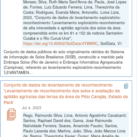
Moraes; Silva, Ruth Maria Sant'Anna da; Paula, José Lopes
de; Fontes, Luiz Eduardo Ferreira; Lima, Therezinha da
Costa; Rodrigues, Evanda Maria; Antonello, Loiva Lizia,
2023, "Conjunto de dados do levantamento exploratório-
reconhecimento 'Levantamento exploratório-reconheimento
de alta intensidade e aptidão agrícola dos solos da área
compreendida entre os km 81 e 152 da rodovia Santarém-
Cuiabá e o Rio Curuá-Una'",
https://doi.org/10.60502/SoilData/4YWARC
, SoilData, V1
Conjunto de dados públicos do solo originalmente obtidos do Sistema
de Informação de Solos Brasileiros (SISB), construído e mantido pela
Embrapa Solos (Rio de Janeiro) e Embrapa Informática Agropecuária
(Campinas), referente ao levantamento exploratório-reconhecimento
'LEVANTAMEN...
Conjunto de dados do levantamento de reconhecimento
'Levantamento de reconhecimento dos solos e avaliação da
aptidão agrícolas das terras da área do Pólo Carajás, Estado do
Pará'
Jul 4, 2023
Rego, Raimundo Silva; Lima, Antonio Agostinho Cavalcanti;
Santos, Raphael David dos; Gama, José Raimundo
Natividade Ferreira; Soares, Amarindo Fausto; Santos,
Paulo Lacerda dos; Martins, João; Silva, João Marcos Lima
da; Bastos, Therezinha Xavier; Duriez, Maria Amélia de