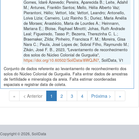
Gomes, Idarê Azevedo; Pereira, Aparecida B.; Leite, Adahil
M.; Antunes, Franklin Santos; Mello, Hélia Alberto Vaz;
Pierantoni, Hélio; Vettori, Ida; Vettori, Leandro; Antonello,
Loiva Lizia; Carneiro, Luiz Rainho S.; Duriez, Maria Amélia
de Moraes; Anastécio, Maria de Lourdes A.; Heinnann,
Mariana E.; Bloise, Raphael Minotti; Johas, Ruth Andrade
Leal; Figueiredo, Tasso P.; Bezerra, Therezinha C. L.;
Braemaker, Zilda; Pinheiro, Francisca F. M.; Moreira, Gisa
Nara C.; Paula, José Lopes de; Sobral Filho, Raymundo M.;
Zikán, José F. B., 2023, "Levantamento de reconhecimento
dos solos do Núcleo Colonial de Gurguéia",
https://doi.org/10.60502/SoilData/8WQJN7
, SoilData, V1
Conjunto de dados referente ao levantamento de reconhecimento dos
solos do Núcleo Colonial de Gurguéia. Falta entrar dados de amostras
de fertilidade e mineralogia da areia. Falta estimar coordenadas
espaciais e registrar data de coleta.
(Atual)
«
< Anterior
1
2
3
4
Próxima >
»
Copyright © 2026, SoilData