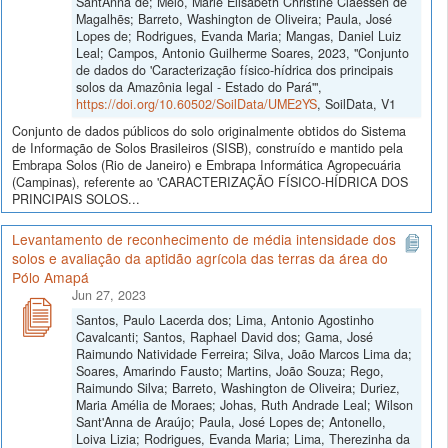
SantAnna de; Melo, Marie Elisabeth Christine Claessen de
Magalhẽs; Barreto, Washington de Oliveira; Paula, José
Lopes de; Rodrigues, Evanda Maria; Mangas, Daniel Luiz
Leal; Campos, Antonio Guilherme Soares, 2023, "Conjunto
de dados do 'Caracterização físico-hídrica dos principais
solos da Amazônia legal - Estado do Pará'",
https://doi.org/10.60502/SoilData/UME2YS
, SoilData, V1
Conjunto de dados públicos do solo originalmente obtidos do Sistema
de Informação de Solos Brasileiros (SISB), construído e mantido pela
Embrapa Solos (Rio de Janeiro) e Embrapa Informática Agropecuária
(Campinas), referente ao 'CARACTERIZAÇÃO FÍSICO-HÍDRICA DOS
PRINCIPAIS SOLOS...
Levantamento de reconhecimento de média intensidade dos
solos e avaliação da aptidão agrícola das terras da área do
Pólo Amapá
Jun 27, 2023
Santos, Paulo Lacerda dos; Lima, Antonio Agostinho
Cavalcanti; Santos, Raphael David dos; Gama, José
Raimundo Natividade Ferreira; Silva, João Marcos Lima da;
Soares, Amarindo Fausto; Martins, João Souza; Rego,
Raimundo Silva; Barreto, Washington de Oliveira; Duriez,
Maria Amélia de Moraes; Johas, Ruth Andrade Leal; Wilson
Sant'Anna de Araújo; Paula, José Lopes de; Antonello,
Loiva Lizia; Rodrigues, Evanda Maria; Lima, Therezinha da