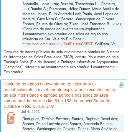
Antonello, Loiva Lizia; Bezerra, Therezinha L.; Carneiro,
Luis Rainho S.; Pierantoni, Hélio; Duriez, Maria Amélia de
Moraes; Johas, Ruth Andrade Leal; Paula, José Lopes de;
Moreira, Giza Nara C.; Barreto, Washington de Oliveira;
Fontes, Fausto de Oliveira; Zikan, José Francisco B., 2023,
"Conjunto de dados do levantamento exploratório
'Levantamento exploratório dos solos da região sob
influência da Cia. Vale do Rio Doce.'",
https://doi.org/10.60502/SoilData/6CSBVT
, SoilData, V1
Conjunto de dados públicos do solo originalmente obtidos do Sistema
de Informação de Solos Brasileiros (SISB), construído e mantido pela
Embrapa Solos (Rio de Janeiro) e Embrapa Informática Agropecuária
(Campinas), referente ao levantamento exploratório 'Levantamento
Exploratório...
Conjunto de dados do levantamento exploratório-
reconhecimento 'Levantamento exploratório-reconheimento
de alta intensidade e aptidão agrícola dos solos da área
compreendida entre os km 81 e 152 da rodovia Santarém-
Cuiabá e o Rio Curuá-Una'
Jul 4, 2023
Rodrigues, Tarcísio Ewerton; Santos, Raphael David dos;
Santos, Paulo Lacerda dos; Soares, Amarindo Fausto;
Barreto, Washington de Oliveira; Duriez, Maria Amélia de