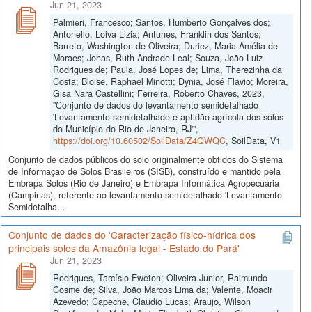
Jun 21, 2023
Palmieri, Francesco; Santos, Humberto Gonçalves dos;
Antonello, Loiva Lizia; Antunes, Franklin dos Santos;
Barreto, Washington de Oliveira; Duriez, Maria Amélia de
Moraes; Johas, Ruth Andrade Leal; Souza, João Luiz
Rodrigues de; Paula, José Lopes de; Lima, Therezinha da
Costa; Bloise, Raphael Minotti; Dynia, José Flavio; Moreira,
Gisa Nara Castellini; Ferreira, Roberto Chaves, 2023,
"Conjunto de dados do levantamento semidetalhado
'Levantamento semidetalhado e aptidão agrícola dos solos
do Município do Rio de Janeiro, RJ'",
https://doi.org/10.60502/SoilData/Z4QWQC
, SoilData, V1
Conjunto de dados públicos do solo originalmente obtidos do Sistema
de Informação de Solos Brasileiros (SISB), construído e mantido pela
Embrapa Solos (Rio de Janeiro) e Embrapa Informática Agropecuária
(Campinas), referente ao levantamento semidetalhado 'Levantamento
Semidetalha...
Conjunto de dados do 'Caracterização físico-hídrica dos
principais solos da Amazônia legal - Estado do Pará'
Jun 21, 2023
Rodrigues, Tarcísio Eweton; Oliveira Junior, Raimundo
Cosme de; Silva, João Marcos Lima da; Valente, Moacir
Azevedo; Capeche, Claudio Lucas; Araujo, Wilson