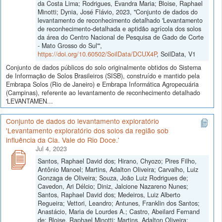
da Costa Lima; Rodrigues, Evandra Maria; Bloise, Raphael
Minotti; Dynia, José Flávio, 2023, "Conjunto de dados do
levantamento de reconhecimento detalhado 'Levantamento
de reconhecimento-detalhada e aptidão agrícola dos solos
da área do Centro Nacional de Pesquisa de Gado de Corte
- Mato Grosso do Sul'",
https://doi.org/10.60502/SoilData/DCUX4P
, SoilData, V1
Conjunto de dados públicos do solo originalmente obtidos do Sistema
de Informação de Solos Brasileiros (SISB), construído e mantido pela
Embrapa Solos (Rio de Janeiro) e Embrapa Informática Agropecuária
(Campinas), referente ao levantamento de reconhecimento detalhado
'LEVANTAMEN...
Conjunto de dados do levantamento exploratório
'Levantamento exploratório dos solos da região sob
influência da Cia. Vale do Rio Doce.'
Jul 4, 2023
Santos, Raphael David dos; Hirano, Chyozo; Pires Filho,
Antônio Manoel; Martins, Adalton Oliveira; Carvalho, Luiz
Gonzaga de Oliveira; Souza, João Luiz Rodrigues de;
Cavedon, Ari Délcio; Diniz, Jalcione Nazareno Nunes;
Santos, Raphael David dos; Medeiros, Luiz Alberto
Regueira; Vettori, Leandro; Antunes, Franklin dos Santos;
Anastácio, Maria de Lourdes A.; Castro, Abeilard Fernand
de; Bloise, Raphael Minotti; Martins, Adalton Oliveira;