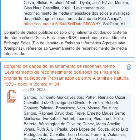
Costa; Bloise, Raphael Minotti; Dynia, José Flávio; Moreira,
Gisa Nara Castellini, 2023, "Levantamento de
reconhecimento de média intensidade dos solos e avaliação
da aptidão agrícola das terras da área do Pólo Amapá",
https://doi.org/10.60502/SoilData/M8VWHX
, SoilData, V1
Conjunto de dados públicos do solo originalmente obtidos do Sistema
de Informação de Solos Brasileiros (SISB), construído e mantido pela
Embrapa Solos (Rio de Janeiro) e Embrapa Informática Agropecuária
(Campinas), referente ao 'Levantamento de reconhecimento de média
intensidade...
Conjunto de dados do levantamento de reconhecimento
'Levantamento de reconhecimento dos solos de uma área
prioritária na Rodovia Transamazônica entre Altamira e Itaituba
1973 - boletim técnico n° 34'
Jun 28, 2023
Santos, Humberto Goncalves dos; Potter, Reinaldo Oscar;
Carvalho, Luiz Gonzaga de Oliveira; Ferreira, Roberto
Chaves; Palmieri, Francesco; Neto, Manoel Faustino;
Santos, Raphael David dos; Freire, Ernesto Maués Serra;
Morikawa, Ivo Katusi; Vettori, Leandro; Pierantoni, Hélio;
Barreto, Washington de Oliveira; Duriez, Maria Amelia;
Johas, Ruth A. L.; Paula, José Lopes de; Souza, Joäo Luiz
Rodrigues de; Carvalho, Edna Lopes; Ferreira, Waldemar;
Pereira, Maria Aparecida B.; Melo, Hélio A. Vaz de;