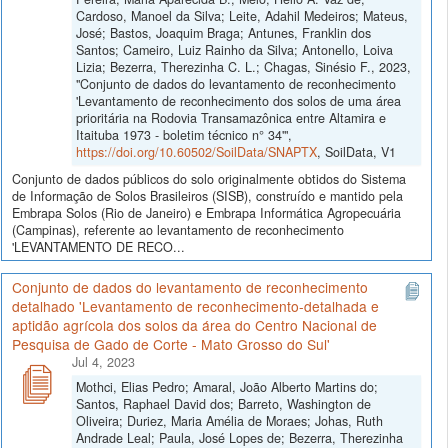
Cardoso, Manoel da Silva; Leite, Adahil Medeiros; Mateus,
José; Bastos, Joaquim Braga; Antunes, Franklin dos
Santos; Cameiro, Luiz Rainho da Silva; Antonello, Loiva
Lizia; Bezerra, Therezinha C. L.; Chagas, Sinésio F., 2023,
"Conjunto de dados do levantamento de reconhecimento
'Levantamento de reconhecimento dos solos de uma área
prioritária na Rodovia Transamazônica entre Altamira e
Itaituba 1973 - boletim técnico n° 34'",
https://doi.org/10.60502/SoilData/SNAPTX
, SoilData, V1
Conjunto de dados públicos do solo originalmente obtidos do Sistema
de Informação de Solos Brasileiros (SISB), construído e mantido pela
Embrapa Solos (Rio de Janeiro) e Embrapa Informática Agropecuária
(Campinas), referente ao levantamento de reconhecimento
'LEVANTAMENTO DE RECO...
Conjunto de dados do levantamento de reconhecimento
detalhado 'Levantamento de reconhecimento-detalhada e
aptidão agrícola dos solos da área do Centro Nacional de
Pesquisa de Gado de Corte - Mato Grosso do Sul'
Jul 4, 2023
Mothci, Elias Pedro; Amaral, João Alberto Martins do;
Santos, Raphael David dos; Barreto, Washington de
Oliveira; Duriez, Maria Amélia de Moraes; Johas, Ruth
Andrade Leal; Paula, José Lopes de; Bezerra, Therezinha