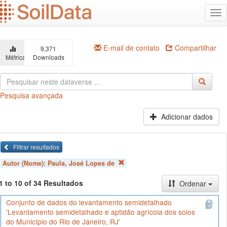
Ir
Alt
para
na
o
conteúdo
principal
E-mail de contato
Compartilhar
9,371
Métricas
Downloads
Pesquisa avançada
Adicionar dados
Filtrar resultados
Autor (Nome):
Paula, José Lopes de
1 to 10 of 34 Resultados
Ordenar
Conjunto de dados do levantamento semidetalhado
'Levantamento semidetalhado e aptidão agrícola dos solos
do Município do Rio de Janeiro, RJ'