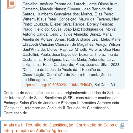
Carvalho, Américo Pereira de; Larach, Jorge Olmos Iturri;
Camargo, Marcelo Nunes; Oliveira, João Bertoldo de;
Santos, Humberto Gonçalves dos; Mothci, Elias Pedro;
Wittern, Klaus Peter; Conceição, Mauro da; Tavares, Ney
Pinto; Louzada, Eliezer Silva; Ramos, Doracy Pessoa;
Prado, Helio do; Souza, João Luiz Rodrigues de; Moniz,
Antonio Carlos; Célio L. F. de Almeida; Duriez, Maria
Amélia de Moraes; Johas, Ruth Andrade Leal; Melo, Marie
Elisabeth Christine Claessen de Magalhẽs; Araújo, Wilson
Sant'Anna de; Bloise, Raphael Minotti; Moreira, Gisa Nara
Castellini; Paula, José Lopes de; Bezerra, Therezinha da
Costa Lima; Rodrigues, Evanda Maria; Antonello, Loiva
Lizia; Lima, Paulo Cardoso de; Pinto, José da Silva, 2023,
"Conjunto de dados do 'Anais da II Reunião de
Classificação, Correlação de Solo e Interpretação de
aptidão agrícola'",
https://doi.org/10.60502/SoilData/RNI0JY
, SoilData, V1
Conjunto de dados públicos do solo originalmente obtidos do Sistema
de Informação de Solos Brasileiros (SISB), construído e mantido pela
Embrapa Solos (Rio de Janeiro) e Embrapa Informática Agropecuária
(Campinas), referente ao 'Anais da II Reunião de Classificação,
Correlação de...
Anais da III Reunião de Classificação, Correlação de Solos e
Interpretação de Aptidão Agrícola