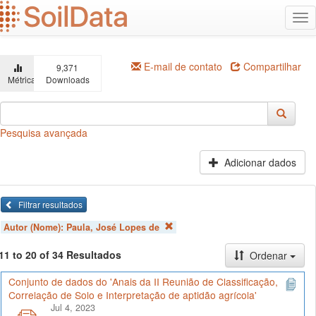
Ir
Alt
para
na
o
conteúdo
principal
E-mail de contato
Compartilhar
9,371
Métricas
Downloads
Pesquisa avançada
Adicionar dados
Filtrar resultados
Autor (Nome):
Paula, José Lopes de
11 to 20 of 34 Resultados
Ordenar
Conjunto de dados do 'Anais da II Reunião de Classificação,
Correlação de Solo e Interpretação de aptidão agrícola'
Jul 4, 2023