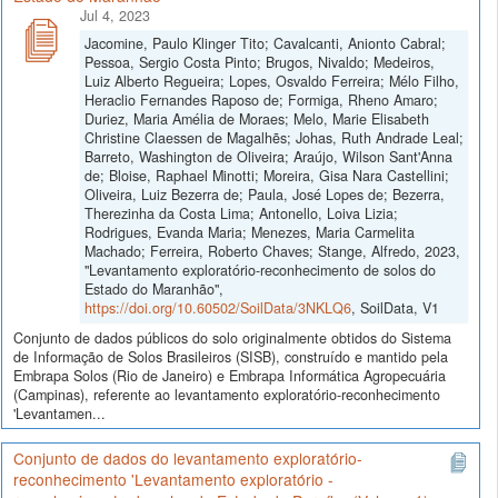
Jul 4, 2023
Jacomine, Paulo Klinger Tito; Cavalcanti, Anionto Cabral;
Pessoa, Sergio Costa Pinto; Brugos, Nivaldo; Medeiros,
Luiz Alberto Regueira; Lopes, Osvaldo Ferreira; Mélo Filho,
Heraclio Fernandes Raposo de; Formiga, Rheno Amaro;
Duriez, Maria Amélia de Moraes; Melo, Marie Elisabeth
Christine Claessen de Magalhẽs; Johas, Ruth Andrade Leal;
Barreto, Washington de Oliveira; Araújo, Wilson Sant'Anna
de; Bloise, Raphael Minotti; Moreira, Gisa Nara Castellini;
Oliveira, Luiz Bezerra de; Paula, José Lopes de; Bezerra,
Therezinha da Costa Lima; Antonello, Loiva Lizia;
Rodrigues, Evanda Maria; Menezes, Maria Carmelita
Machado; Ferreira, Roberto Chaves; Stange, Alfredo, 2023,
"Levantamento exploratório-reconhecimento de solos do
Estado do Maranhão",
https://doi.org/10.60502/SoilData/3NKLQ6
, SoilData, V1
Conjunto de dados públicos do solo originalmente obtidos do Sistema
de Informação de Solos Brasileiros (SISB), construído e mantido pela
Embrapa Solos (Rio de Janeiro) e Embrapa Informática Agropecuária
(Campinas), referente ao levantamento exploratório-reconhecimento
'Levantamen...
Conjunto de dados do levantamento exploratório-
reconhecimento 'Levantamento exploratório -