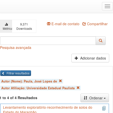
Ir
Alt
para
na
o
conteúdo
principal
E-mail de contato
Compartilhar
9,371
Métricas
Downloads
Pesquisa avançada
Adicionar dados
Filtrar resultados
Autor (Nome):
Paula, José Lopes de
Autor Afiliação:
Universidade Estadual Paulista
1 to 4 of 4 Resultados
Ordenar
Levantamento exploratório-reconhecimento de solos do
Estado do Maranhão