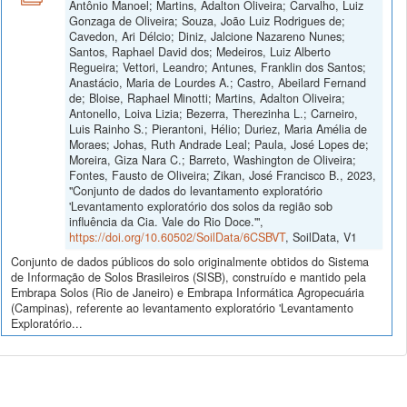
Antônio Manoel; Martins, Adalton Oliveira; Carvalho, Luiz
Gonzaga de Oliveira; Souza, João Luiz Rodrigues de;
Cavedon, Ari Délcio; Diniz, Jalcione Nazareno Nunes;
Santos, Raphael David dos; Medeiros, Luiz Alberto
Regueira; Vettori, Leandro; Antunes, Franklin dos Santos;
Anastácio, Maria de Lourdes A.; Castro, Abeilard Fernand
de; Bloise, Raphael Minotti; Martins, Adalton Oliveira;
Antonello, Loiva Lizia; Bezerra, Therezinha L.; Carneiro,
Luis Rainho S.; Pierantoni, Hélio; Duriez, Maria Amélia de
Moraes; Johas, Ruth Andrade Leal; Paula, José Lopes de;
Moreira, Giza Nara C.; Barreto, Washington de Oliveira;
Fontes, Fausto de Oliveira; Zikan, José Francisco B., 2023,
"Conjunto de dados do levantamento exploratório
'Levantamento exploratório dos solos da região sob
influência da Cia. Vale do Rio Doce.'",
https://doi.org/10.60502/SoilData/6CSBVT
, SoilData, V1
Conjunto de dados públicos do solo originalmente obtidos do Sistema
de Informação de Solos Brasileiros (SISB), construído e mantido pela
Embrapa Solos (Rio de Janeiro) e Embrapa Informática Agropecuária
(Campinas), referente ao levantamento exploratório 'Levantamento
Exploratório...