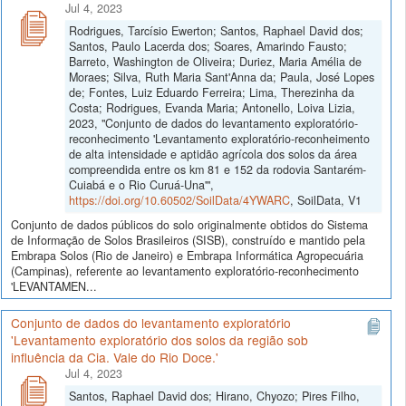
Jul 4, 2023
Rodrigues, Tarcísio Ewerton; Santos, Raphael David dos;
Santos, Paulo Lacerda dos; Soares, Amarindo Fausto;
Barreto, Washington de Oliveira; Duriez, Maria Amélia de
Moraes; Silva, Ruth Maria Sant'Anna da; Paula, José Lopes
de; Fontes, Luiz Eduardo Ferreira; Lima, Therezinha da
Costa; Rodrigues, Evanda Maria; Antonello, Loiva Lizia,
2023, "Conjunto de dados do levantamento exploratório-
reconhecimento 'Levantamento exploratório-reconheimento
de alta intensidade e aptidão agrícola dos solos da área
compreendida entre os km 81 e 152 da rodovia Santarém-
Cuiabá e o Rio Curuá-Una'",
https://doi.org/10.60502/SoilData/4YWARC
, SoilData, V1
Conjunto de dados públicos do solo originalmente obtidos do Sistema
de Informação de Solos Brasileiros (SISB), construído e mantido pela
Embrapa Solos (Rio de Janeiro) e Embrapa Informática Agropecuária
(Campinas), referente ao levantamento exploratório-reconhecimento
'LEVANTAMEN...
Conjunto de dados do levantamento exploratório
'Levantamento exploratório dos solos da região sob
influência da Cia. Vale do Rio Doce.'
Jul 4, 2023
Santos, Raphael David dos; Hirano, Chyozo; Pires Filho,