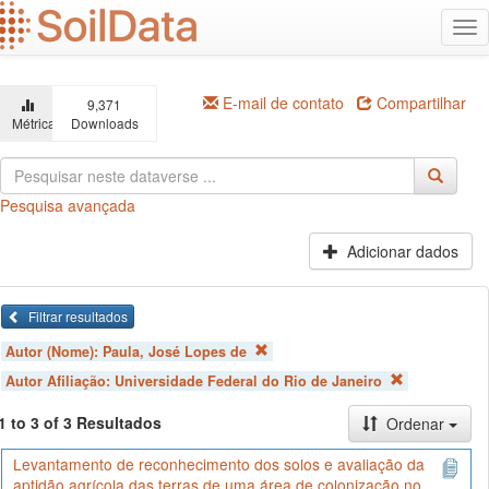
Ir
Alt
para
na
o
conteúdo
principal
E-mail de contato
Compartilhar
9,371
Métricas
Downloads
Pesquisa avançada
Adicionar dados
Filtrar resultados
Autor (Nome):
Paula, José Lopes de
Autor Afiliação:
Universidade Federal do Rio de Janeiro
1 to 3 of 3 Resultados
Ordenar
Levantamento de reconhecimento dos solos e avaliação da
aptidão agrícola das terras de uma área de colonização no