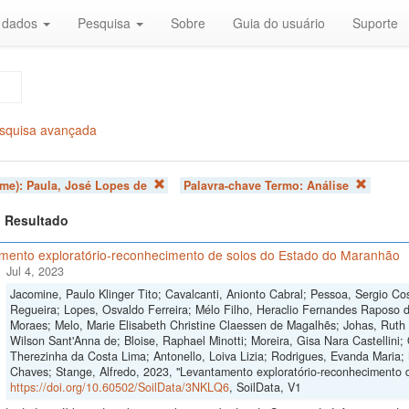
r dados
Pesquisa
Sobre
Guia do usuário
Suporte
squisa avançada
ome):
Paula, José Lopes de
Palavra-chave Termo:
Análise
 1 Resultado
mento exploratório-reconhecimento de solos do Estado do Maranhão
Jul 4, 2023
Jacomine, Paulo Klinger Tito; Cavalcanti, Anionto Cabral; Pessoa, Sergio Cos
Regueira; Lopes, Osvaldo Ferreira; Mélo Filho, Heraclio Fernandes Raposo 
Moraes; Melo, Marie Elisabeth Christine Claessen de Magalhẽs; Johas, Ruth 
Wilson Sant'Anna de; Bloise, Raphael Minotti; Moreira, Gisa Nara Castellini; 
Therezinha da Costa Lima; Antonello, Loiva Lizia; Rodrigues, Evanda Maria;
Chaves; Stange, Alfredo, 2023, "Levantamento exploratório-reconhecimento 
https://doi.org/10.60502/SoilData/3NKLQ6
, SoilData, V1