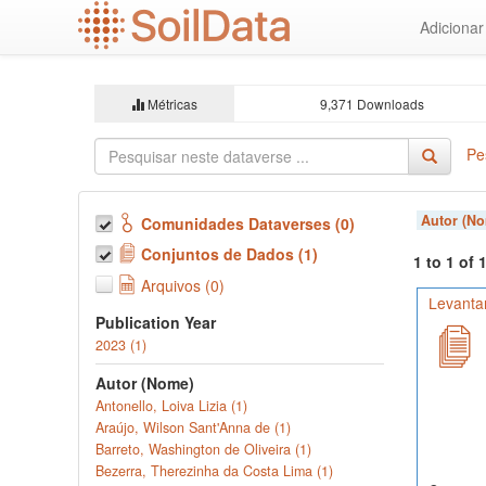
Ir
Adiciona
para
o
conteúdo
principal
Métricas
9,371 Downloads
Pe
Autor (N
Comunidades Dataverses (0)
Conjuntos de Dados (1)
1 to 1 of
Arquivos (0)
Levanta
Publication Year
2023 (1)
Autor (Nome)
Antonello, Loiva Lizia (1)
Araújo, Wilson Sant'Anna de (1)
Barreto, Washington de Oliveira (1)
Bezerra, Therezinha da Costa Lima (1)