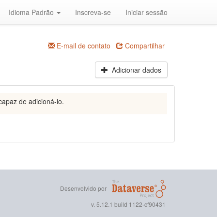
Idioma Padrão
Inscreva-se
Iniciar sessão
E-mail de contato
Compartilhar
Adicionar dados
capaz de adicioná-lo.
Desenvolvido por
v. 5.12.1 build 1122-cf90431