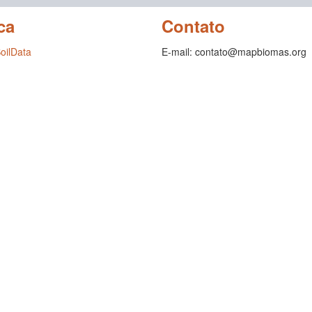
ca
Contato
SoilData
E-mail: contato@mapbiomas.org