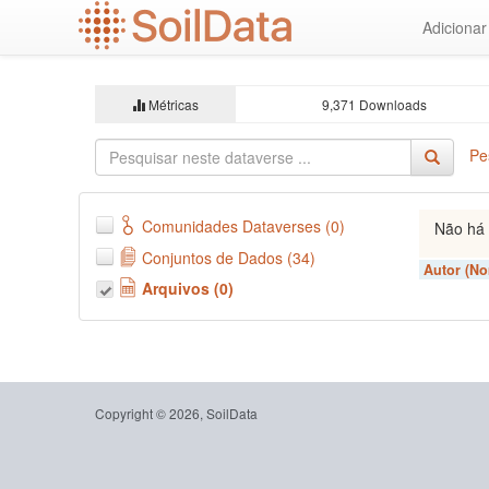
Ir
Adiciona
para
o
conteúdo
principal
Métricas
9,371 Downloads
Pe
Comunidades Dataverses (0)
Não há 
Conjuntos de Dados (34)
Autor (N
Arquivos (0)
Copyright © 2026, SoilData