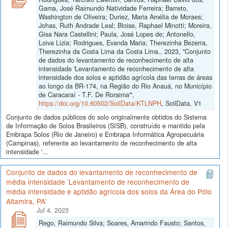
Gama, José Raimundo Natividade Ferreira; Barreto,
Washington de Oliveira; Duriez, Maria Amélia de Moraes;
Johas, Ruth Andrade Leal; Bloise, Raphael Minotti; Moreira,
Gisa Nara Castellini; Paula, José Lopes de; Antonello,
Loiva Lizia; Rodrigues, Evanda Maria; Therezinha Bezerra,
Therezinha da Costa Lima da Costa Lima., 2023, "Conjunto
de dados do levantamento de reconhecimento de alta
intensidade 'Levantamento de reconhecimento de alta
intensidade dos solos e aptidão agrícola das terras de áreas
ao longo da BR-174, na Região do Rio Anauá, no Município
de Caracaraí - T.F. De Roraima'",
https://doi.org/10.60502/SoilData/KTLNPH
, SoilData, V1
Conjunto de dados públicos do solo originalmente obtidos do Sistema
de Informação de Solos Brasileiros (SISB), construído e mantido pela
Embrapa Solos (Rio de Janeiro) e Embrapa Informática Agropecuária
(Campinas), referente ao levantamento de reconhecimento de alta
intensidade '...
Conjunto de dados do levantamento de reconhecimento de
média intensidade 'Levantamento de reconhecimento de
média intensidade e aptidão agrícola dos solos da Área do Pólo
Altamira, PA'
Jul 4, 2023
Rego, Raimundo Silva; Soares, Amarindo Fausto; Santos,