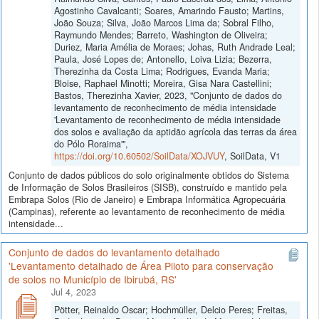
Agostinho Cavalcanti; Soares, Amarindo Fausto; Martins,
João Souza; Silva, João Marcos Lima da; Sobral Filho,
Raymundo Mendes; Barreto, Washington de Oliveira;
Duriez, Maria Amélia de Moraes; Johas, Ruth Andrade Leal;
Paula, José Lopes de; Antonello, Loiva Lizia; Bezerra,
Therezinha da Costa Lima; Rodrigues, Evanda Maria;
Bloise, Raphael Minotti; Moreira, Gisa Nara Castellini;
Bastos, Therezinha Xavier, 2023, "Conjunto de dados do
levantamento de reconhecimento de média intensidade
'Levantamento de reconhecimento de média intensidade
dos solos e avaliação da aptidão agrícola das terras da área
do Pólo Roraima'",
https://doi.org/10.60502/SoilData/XOJVUY
, SoilData, V1
Conjunto de dados públicos do solo originalmente obtidos do Sistema
de Informação de Solos Brasileiros (SISB), construído e mantido pela
Embrapa Solos (Rio de Janeiro) e Embrapa Informática Agropecuária
(Campinas), referente ao levantamento de reconhecimento de média
intensidade...
Conjunto de dados do levantamento detalhado
'Levantamento detalhado de Área Piloto para conservação
de solos no Município de Ibirubá, RS'
Jul 4, 2023
Pötter, Reinaldo Oscar; Hochmüller, Delcio Peres; Freitas,