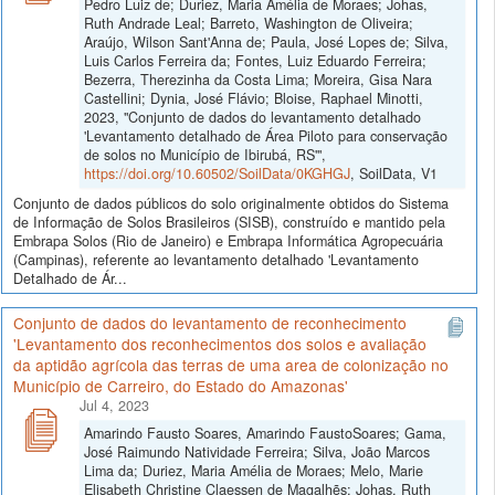
Pedro Luiz de; Duriez, Maria Amélia de Moraes; Johas,
Ruth Andrade Leal; Barreto, Washington de Oliveira;
Araújo, Wilson Sant'Anna de; Paula, José Lopes de; Silva,
Luis Carlos Ferreira da; Fontes, Luiz Eduardo Ferreira;
Bezerra, Therezinha da Costa Lima; Moreira, Gisa Nara
Castellini; Dynia, José Flávio; Bloise, Raphael Minotti,
2023, "Conjunto de dados do levantamento detalhado
'Levantamento detalhado de Área Piloto para conservação
de solos no Município de Ibirubá, RS'",
https://doi.org/10.60502/SoilData/0KGHGJ
, SoilData, V1
Conjunto de dados públicos do solo originalmente obtidos do Sistema
de Informação de Solos Brasileiros (SISB), construído e mantido pela
Embrapa Solos (Rio de Janeiro) e Embrapa Informática Agropecuária
(Campinas), referente ao levantamento detalhado 'Levantamento
Detalhado de Ár...
Conjunto de dados do levantamento de reconhecimento
'Levantamento dos reconhecimentos dos solos e avaliação
da aptidão agrícola das terras de uma area de colonização no
Município de Carreiro, do Estado do Amazonas'
Jul 4, 2023
Amarindo Fausto Soares, Amarindo FaustoSoares; Gama,
José Raimundo Natividade Ferreira; Silva, João Marcos
Lima da; Duriez, Maria Amélia de Moraes; Melo, Marie
Elisabeth Christine Claessen de Magalhẽs; Johas, Ruth