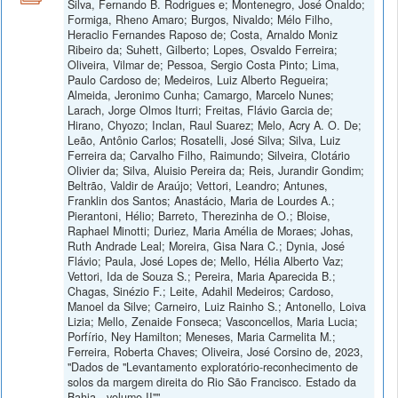
Silva, Fernando B. Rodrigues e; Montenegro, José Onaldo;
Formiga, Rheno Amaro; Burgos, Nivaldo; Mélo Filho,
Heraclio Fernandes Raposo de; Costa, Arnaldo Moniz
Ribeiro da; Suhett, Gilberto; Lopes, Osvaldo Ferreira;
Oliveira, Vilmar de; Pessoa, Sergio Costa Pinto; Lima,
Paulo Cardoso de; Medeiros, Luiz Alberto Regueira;
Almeida, Jeronimo Cunha; Camargo, Marcelo Nunes;
Larach, Jorge Olmos Iturri; Freitas, Flávio Garcia de;
Hirano, Chyozo; Inclan, Raul Suarez; Melo, Acry A. O. De;
Leão, Antônio Carlos; Rosatelli, José Silva; Silva, Luiz
Ferreira da; Carvalho Filho, Raimundo; Silveira, Clotário
Olivier da; Silva, Aluisio Pereira da; Reis, Jurandir Gondim;
Beltrão, Valdir de Araújo; Vettori, Leandro; Antunes,
Franklin dos Santos; Anastácio, Maria de Lourdes A.;
Pierantoni, Hélio; Barreto, Therezinha de O.; Bloise,
Raphael Minotti; Duriez, Maria Amélia de Moraes; Johas,
Ruth Andrade Leal; Moreira, Gisa Nara C.; Dynia, José
Flávio; Paula, José Lopes de; Mello, Hélia Alberto Vaz;
Vettori, Ida de Souza S.; Pereira, Maria Aparecida B.;
Chagas, Sinézio F.; Leite, Adahil Medeiros; Cardoso,
Manoel da Silve; Carneiro, Luiz Rainho S.; Antonello, Loiva
Lizia; Mello, Zenaide Fonseca; Vasconcellos, Maria Lucia;
Porfírio, Ney Hamilton; Meneses, Maria Carmelita M.;
Ferreira, Roberta Chaves; Oliveira, José Corsino de, 2023,
"Dados de "Levantamento exploratório-reconhecimento de
solos da margem direita do Rio São Francisco. Estado da
Bahia - volume II"",