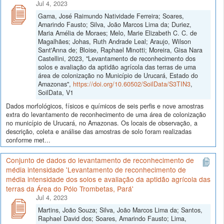
Jul 4, 2023
Gama, José Raimundo Natividade Ferreira; Soares,
Amarindo Fausto; Silva, João Marcos Lima da; Duriez,
Maria Amélia de Moraes; Melo, Marie Elizabeth C. C. de
Magalhães; Johas, Ruth Andrade Leal; Araujo, Wilson
Sant'Anna de; Bloise, Raphael Minotti; Moreira, Gisa Nara
Castellini, 2023, "Levantamento de reconhecimento dos
solos e avaliação da aptidão agrícola das terras de uma
área de colonização no Município de Urucará, Estado do
Amazonas",
https://doi.org/10.60502/SoilData/S3TIN3
,
SoilData, V1
Dados morfológicos, físicos e químicos de seis perfis e nove amostras
extra do levantamento de reconhecimento de uma área de colonização
no município de Urucará, no Amazonas. Os locais de observação, a
descrição, coleta e análise das amostras de solo foram realizadas
conforme met...
Conjunto de dados do levantamento de reconhecimento de
média intensidade 'Levantamento de reconhecimento de
média intensidade dos solos e avaliação da aptidão agrícola das
terras da Área do Pólo Trombetas, Pará'
Jul 4, 2023
Martins, João Souza; Silva, João Marcos Lima da; Santos,
Raphael David dos; Soares, Amarindo Fausto; Lima,