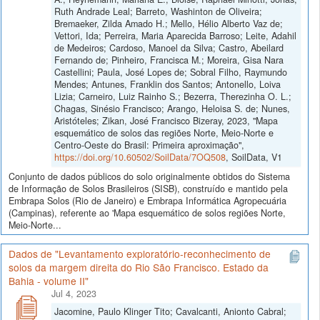
Ruth Andrade Leal; Barreto, Washinton de Oliveira;
Bremaeker, Zilda Amado H.; Mello, Hélio Alberto Vaz de;
Vettori, Ida; Perreira, Maria Aparecida Barroso; Leite, Adahil
de Medeiros; Cardoso, Manoel da Silva; Castro, Abeilard
Fernando de; Pinheiro, Francisca M.; Moreira, Gisa Nara
Castellini; Paula, José Lopes de; Sobral Filho, Raymundo
Mendes; Antunes, Franklin dos Santos; Antonello, Loiva
Lizia; Carneiro, Luiz Rainho S.; Bezerra, Therezinha O. L.;
Chagas, Sinésio Francisco; Arango, Heloisa S. de; Nunes,
Aristóteles; Zikan, José Francisco Bizeray, 2023, "Mapa
esquemático de solos das regiões Norte, Meio-Norte e
Centro-Oeste do Brasil: Primeira aproximação",
https://doi.org/10.60502/SoilData/7OQ508
, SoilData, V1
Conjunto de dados públicos do solo originalmente obtidos do Sistema
de Informação de Solos Brasileiros (SISB), construído e mantido pela
Embrapa Solos (Rio de Janeiro) e Embrapa Informática Agropecuária
(Campinas), referente ao 'Mapa esquemático de solos regiões Norte,
Meio-Norte...
Dados de "Levantamento exploratório-reconhecimento de
solos da margem direita do Rio São Francisco. Estado da
Bahia - volume II"
Jul 4, 2023
Jacomine, Paulo Klinger Tito; Cavalcanti, Anionto Cabral;