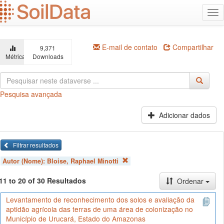
Ir
Alt
para
na
o
conteúdo
principal
E-mail de contato
Compartilhar
9,371
Métricas
Downloads
Pesquisa avançada
Adicionar dados
Filtrar resultados
Autor (Nome):
Bloise, Raphael Minotti
11 to 20 of 30 Resultados
Ordenar
Levantamento de reconhecimento dos solos e avaliação da
aptidão agrícola das terras de uma área de colonização no
Município de Urucará, Estado do Amazonas