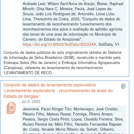
Andrade Leal; Wilson Sant'Anna de Araújo; Bloise, Raphael
Minotti; Gisa Nara C. Moreira; Paula, José Lopes de;
Souza, João Luiz Rodrigues de; Antonello, Loiva Lizia;
Lima, Therezinha da Costa, 2023, "Conjunto de dados do
levantamento de reconhecimento 'Levantamento dos
reconhecimentos dos solos e avaliação da aptidão agrícola
das terras de uma area de colonização no Município de
Carreiro, do Estado do Amazonas'",
https://doi.org/10.60502/SoilData/SQUQAX
, SoilData, V1
Conjunto de dados públicos do solo originalmente obtidos do Sistema
de Informação de Solos Brasileiros (SISB), construído e mantido pela
Embrapa Solos (Rio de Janeiro) e Embrapa Informática Agropecuária
(Campinas), referente ao levantamento de reconhecimento
'LEVANTAMENTO DE RECO...
Conjunto de dados do levantamento exploratório
'Levantamento exploratório - reconhecimento de solos do
Estado de Sergipe'
Jul 4, 2023
Jacomine, Paulo Klinger Tito; Montenegro, José Onaldo;
Ribeiro Filho, Mateus Rosas; Formiga, Rheno Amaro;
Pessoa, Sergio Costa Pinto; Lopes, Osvaldo Ferreira; Silva,
Aluisio Pereira da; Mélo Filho, Heraclio Fernandes Raposo
de; Costa, Arnaldo Moniz Ribeiro da; Suhett, Gilberto;