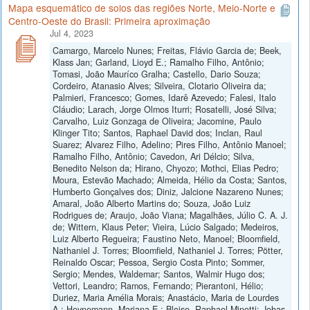
Mapa esquemático de solos das regiões Norte, Meio-Norte e
Centro-Oeste do Brasil: Primeira aproximação
Jul 4, 2023
Camargo, Marcelo Nunes; Freitas, Flávio Garcia de; Beek,
Klass Jan; Garland, Lioyd E.; Ramalho Filho, Antônio;
Tomasi, João Mauríco Gralha; Castello, Dario Souza;
Cordeiro, Atanasio Alves; Silveira, Clotario Oliveira da;
Palmieri, Francesco; Gomes, Idarê Azevedo; Falesi, Italo
Cláudio; Larach, Jorge Olmos Iturri; Rosatelli, José Silva;
Carvalho, Luiz Gonzaga de Oliveira; Jacomine, Paulo
Klinger Tito; Santos, Raphael David dos; Inclan, Raul
Suarez; Alvarez Filho, Adelino; Pires Filho, Antônio Manoel;
Ramalho Filho, Antônio; Cavedon, Ari Délcio; Silva,
Benedito Nelson da; Hirano, Chyozo; Mothci, Elias Pedro;
Moura, Estevão Machado; Almeida, Hélio da Costa; Santos,
Humberto Gonçalves dos; Diniz, Jalcione Nazareno Nunes;
Amaral, João Alberto Martins do; Souza, João Luiz
Rodrigues de; Araujo, João Viana; Magalhães, Júlio C. A. J.
de; Wittern, Klaus Peter; Vieira, Lúcio Salgado; Medeiros,
Luiz Alberto Regueira; Faustino Neto, Manoel; Bloomfield,
Nathaniel J. Torres; Bloomfield, Nathaniel J. Torres; Pötter,
Reinaldo Oscar; Pessoa, Sergio Costa Pinto; Sommer,
Sergio; Mendes, Waldemar; Santos, Walmir Hugo dos;
Vettori, Leandro; Ramos, Fernando; Pierantoni, Hélio;
Duriez, Maria Amélia Morais; Anastácio, Maria de Lourdes
A.; Heynemann, Mariana E.; Bloise, Raphael Minotti; Johas,