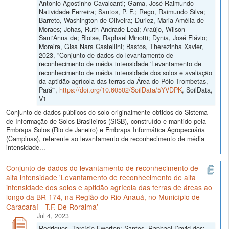
Antonio Agostinho Cavalcanti; Gama, José Raimundo
Natividade Ferreira; Santos, P. F.; Rego, Raimundo Silva;
Barreto, Washington de Oliveira; Duriez, Maria Amélia de
Moraes; Johas, Ruth Andrade Leal; Araújo, Wilson
Sant'Anna de; Bloise, Raphael Minotti; Dynia, José Flávio;
Moreira, Gisa Nara Castellini; Bastos, Therezinha Xavier,
2023, "Conjunto de dados do levantamento de
reconhecimento de média intensidade 'Levantamento de
reconhecimento de média intensidade dos solos e avaliação
da aptidão agrícola das terras da Área do Pólo Trombetas,
Pará'",
https://doi.org/10.60502/SoilData/5YVDPK
, SoilData,
V1
Conjunto de dados públicos do solo originalmente obtidos do Sistema
de Informação de Solos Brasileiros (SISB), construído e mantido pela
Embrapa Solos (Rio de Janeiro) e Embrapa Informática Agropecuária
(Campinas), referente ao levantamento de reconhecimento de média
intensidade...
Conjunto de dados do levantamento de reconhecimento de
alta intensidade 'Levantamento de reconhecimento de alta
intensidade dos solos e aptidão agrícola das terras de áreas ao
longo da BR-174, na Região do Rio Anauá, no Município de
Caracaraí - T.F. De Roraima'
Jul 4, 2023
Rodrigues, Tarcísio Ewerton; Santos, Raphael David dos;