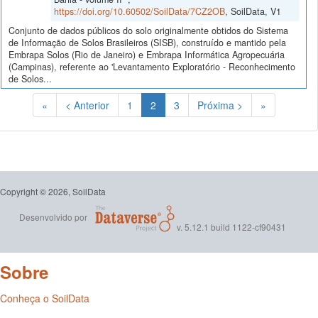
https://doi.org/10.60502/SoilData/7CZ2OB
, SoilData, V1
Conjunto de dados públicos do solo originalmente obtidos do Sistema
de Informação de Solos Brasileiros (SISB), construído e mantido pela
Embrapa Solos (Rio de Janeiro) e Embrapa Informática Agropecuária
(Campinas), referente ao 'Levantamento Exploratório - Reconhecimento
de Solos...
(Atual)
«
< Anterior
1
2
3
Próxima >
»
Copyright © 2026, SoilData
Desenvolvido por
v. 5.12.1 build 1122-cf90431
Sobre
Conheça o SoilData