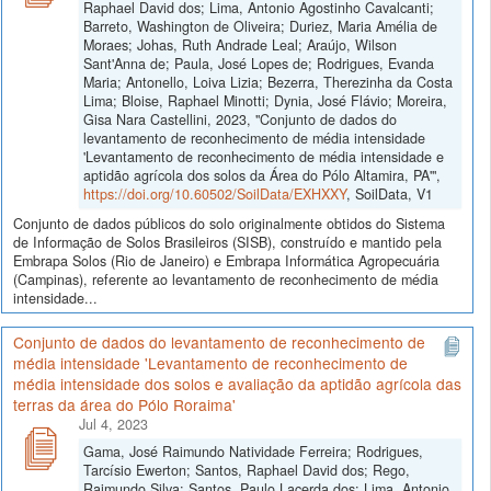
Raphael David dos; Lima, Antonio Agostinho Cavalcanti;
Barreto, Washington de Oliveira; Duriez, Maria Amélia de
Moraes; Johas, Ruth Andrade Leal; Araújo, Wilson
Sant'Anna de; Paula, José Lopes de; Rodrigues, Evanda
Maria; Antonello, Loiva Lizia; Bezerra, Therezinha da Costa
Lima; Bloise, Raphael Minotti; Dynia, José Flávio; Moreira,
Gisa Nara Castellini, 2023, "Conjunto de dados do
levantamento de reconhecimento de média intensidade
'Levantamento de reconhecimento de média intensidade e
aptidão agrícola dos solos da Área do Pólo Altamira, PA'",
https://doi.org/10.60502/SoilData/EXHXXY
, SoilData, V1
Conjunto de dados públicos do solo originalmente obtidos do Sistema
de Informação de Solos Brasileiros (SISB), construído e mantido pela
Embrapa Solos (Rio de Janeiro) e Embrapa Informática Agropecuária
(Campinas), referente ao levantamento de reconhecimento de média
intensidade...
Conjunto de dados do levantamento de reconhecimento de
média intensidade 'Levantamento de reconhecimento de
média intensidade dos solos e avaliação da aptidão agrícola das
terras da área do Pólo Roraima'
Jul 4, 2023
Gama, José Raimundo Natividade Ferreira; Rodrigues,
Tarcísio Ewerton; Santos, Raphael David dos; Rego,
Raimundo Silva; Santos, Paulo Lacerda dos; Lima, Antonio