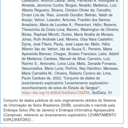
Cavalcanti, Anionto Cabral; Silva, Fernando B. Rodrigues e;
Almeida, Jeronimo Cunha; Burgos, Nivaldo; Medeiros, Luiz
Alberto Regueira; Silveira, Clotário Olivier da; Carvalho,
Ernani Lira de; Reis, Jurandir Gondim; Beltrão, Valdir de
Araújo; Vettori, Leandro; Antunes, Franklin dos Santos;
Anastácio, Maria de Lourdes A.; Pierantoni, Hélio; Bezerra,
Therezinha da Costa Lima; Barreto, Washington de Oliveira;
Bloise, Raphael Minotti; Duriez, Maria Amélia de Moraes;
Johas, Ruth Andrade Leal; Moreira, Gisa Nara Castellini;
Dynia, José Flávio; Paula, José Lopes de; Mello, Hélio
Alberto Vaz de; Vettori, Ida de Souza S.; Perreira, Maria
Aparecida Barroso; Chagas, Sinésio Francisco; Leite, Adahil
de Medeiros; Cardoso, Manoel da Silva; Carneiro, Luiz
Rainho S.; Antonello, Loiva Lizia; Mello, Zenaide Fonseca;
Vasconcellos, Maria Lucia; Porfírio, Ney Hamilton; Meneses,
Maria Carmelita M.; Oliveira, Roberto Corsino de; Lima,
Paulo Cardoso de, 2023, "Conjunto de dados do
levantamento exploratório 'Levantamento exploratório -
reconhecimento de solos do Estado de Sergipe'",
https://doi.org/10.60502/SoilData/CSXZNI
, SoilData, V1
Conjunto de dados públicos do solo originalmente obtidos do Sistema
de Informação de Solos Brasileiros (SISB), construído e mantido pela
Embrapa Solos (Rio de Janeiro) e Embrapa Informática Agropecuária
(Campinas), referente ao levantamento exploratório 'LEVANTAMENTO
EXPLORATÓRIO...