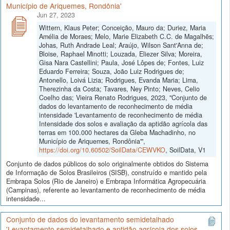
Município de Ariquemes, Rondônia'
Jun 27, 2023
Wittern, Klaus Peter; Conceição, Mauro da; Duriez, Maria
Amélia de Moraes; Melo, Marie Elizabeth C.C. de Magalhẽs;
Johas, Ruth Andrade Leal; Araújo, Wilson Sant'Anna de;
Bloise, Raphael Minotti; Louzada, Eliezer Silva; Moreira,
Gisa Nara Castellini; Paula, José Lôpes de; Fontes, Luiz
Eduardo Ferreira; Souza, João Luiz Rodrigues de;
Antonello, Loivá Lizia; Rodrigues, Evanda Maria; Lima,
Therezinha da Costa; Tavares, Ney Pinto; Neves, Celio
Coelho das; Vieira Renato Rodrigues, 2023, "Conjunto de
dados do levantamento de reconhecimento de média
intensidade 'Levantamento de reconhecimento de média
Intensidade dos solos e avaliação da aptidão agrícola das
terras em 100.000 hectares da Gleba Machadinho, no
Município de Ariquemes, Rondônia'",
https://doi.org/10.60502/SoilData/CEWVKO
, SoilData, V1
Conjunto de dados públicos do solo originalmente obtidos do Sistema
de Informação de Solos Brasileiros (SISB), construído e mantido pela
Embrapa Solos (Rio de Janeiro) e Embrapa Informática Agropecuária
(Campinas), referente ao levantamento de reconhecimento de média
intensidade...
Conjunto de dados do levantamento semidetalhado
'Levantamento semidetalhado e aptidão agrícola dos solos