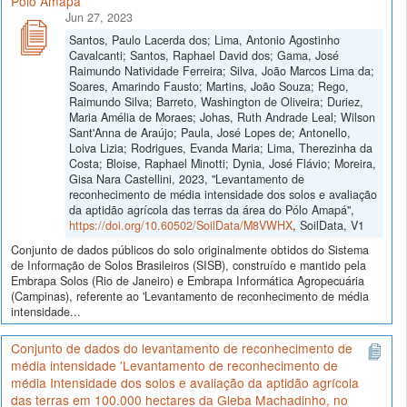
Pólo Amapá
Jun 27, 2023
Santos, Paulo Lacerda dos; Lima, Antonio Agostinho
Cavalcanti; Santos, Raphael David dos; Gama, José
Raimundo Natividade Ferreira; Silva, João Marcos Lima da;
Soares, Amarindo Fausto; Martins, João Souza; Rego,
Raimundo Silva; Barreto, Washington de Oliveira; Duriez,
Maria Amélia de Moraes; Johas, Ruth Andrade Leal; Wilson
Sant'Anna de Araújo; Paula, José Lopes de; Antonello,
Loiva Lizia; Rodrigues, Evanda Maria; Lima, Therezinha da
Costa; Bloise, Raphael Minotti; Dynia, José Flávio; Moreira,
Gisa Nara Castellini, 2023, "Levantamento de
reconhecimento de média intensidade dos solos e avaliação
da aptidão agrícola das terras da área do Pólo Amapá",
https://doi.org/10.60502/SoilData/M8VWHX
, SoilData, V1
Conjunto de dados públicos do solo originalmente obtidos do Sistema
de Informação de Solos Brasileiros (SISB), construído e mantido pela
Embrapa Solos (Rio de Janeiro) e Embrapa Informática Agropecuária
(Campinas), referente ao 'Levantamento de reconhecimento de média
intensidade...
Conjunto de dados do levantamento de reconhecimento de
média intensidade 'Levantamento de reconhecimento de
média Intensidade dos solos e avaliação da aptidão agrícola
das terras em 100.000 hectares da Gleba Machadinho, no