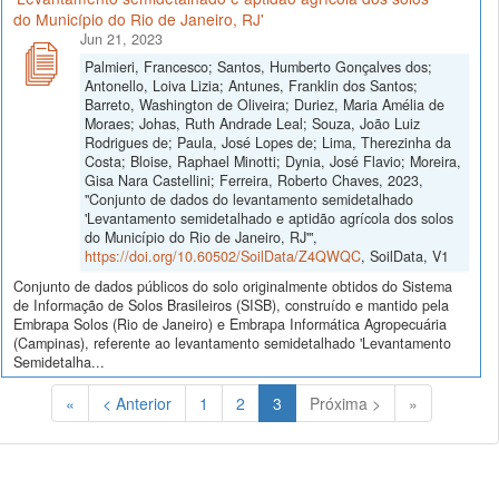
do Município do Rio de Janeiro, RJ'
Jun 21, 2023
Palmieri, Francesco; Santos, Humberto Gonçalves dos;
Antonello, Loiva Lizia; Antunes, Franklin dos Santos;
Barreto, Washington de Oliveira; Duriez, Maria Amélia de
Moraes; Johas, Ruth Andrade Leal; Souza, João Luiz
Rodrigues de; Paula, José Lopes de; Lima, Therezinha da
Costa; Bloise, Raphael Minotti; Dynia, José Flavio; Moreira,
Gisa Nara Castellini; Ferreira, Roberto Chaves, 2023,
"Conjunto de dados do levantamento semidetalhado
'Levantamento semidetalhado e aptidão agrícola dos solos
do Município do Rio de Janeiro, RJ'",
https://doi.org/10.60502/SoilData/Z4QWQC
, SoilData, V1
Conjunto de dados públicos do solo originalmente obtidos do Sistema
de Informação de Solos Brasileiros (SISB), construído e mantido pela
Embrapa Solos (Rio de Janeiro) e Embrapa Informática Agropecuária
(Campinas), referente ao levantamento semidetalhado 'Levantamento
Semidetalha...
(Atual)
«
< Anterior
1
2
3
Próxima >
»