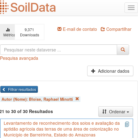
Ir
Alt
para
na
o
conteúdo
principal
E-mail de contato
Compartilhar
9,371
Métricas
Downloads
Pesquisa avançada
Adicionar dados
Filtrar resultados
Autor (Nome):
Bloise, Raphael Minotti
21 to 30 of 30 Resultados
Ordenar
Levantamento de reconhecimento dos solos e avaliação da
aptidão agrícola das terras de uma área de colonização no
Município de Barreirinha, Estado do Amazonas