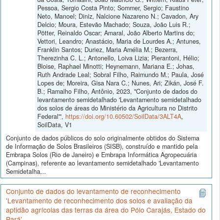
Pessoa, Sergio Costa Pinto; Sommer, Sergio; Faustino
Neto, Manoel; Diniz, Nalcione Nazareno N.; Cavadon, Ary
Delcio; Moura, Estevão Machado; Souza, João Luis R.;
Pötter, Reinaldo Oscar; Amaral, João Alberto Martins do;
Vettori, Leandro; Anastácio, Maria de Lourdes A.; Antunes,
Franklin Santos; Duriez, Maria Amélia M.; Bezerra,
Therezinha C. L.; Antonello, Loiva Lizia; Pierantoni, Hélio;
Bloise, Raphael Minotti; Heynemann, Mariana E.; Johas,
Ruth Andrade Leal; Sobral Filho, Raimundo M.; Paula, José
Lopes de; Moreira, Gisa Nara C.; Nunes, Ari; Zikán, José F.
B.; Ramalho Filho, Antônio, 2023, "Conjunto de dados do
levantamento semidetalhado 'Levantamento semidetalhado
dos solos de áreas do Ministério da Agricultura no Distrito
Federal'",
https://doi.org/10.60502/SoilData/3ALT4A
,
SoilData, V1
Conjunto de dados públicos do solo originalmente obtidos do Sistema
de Informação de Solos Brasileiros (SISB), construído e mantido pela
Embrapa Solos (Rio de Janeiro) e Embrapa Informática Agropecuária
(Campinas), referente ao levantamento semidetalhado 'Levantamento
Semidetalha...
Conjunto de dados do levantamento de reconhecimento
'Levantamento de reconhecimento dos solos e avaliação da
aptidão agrícolas das terras da área do Pólo Carajás, Estado do
Pará'