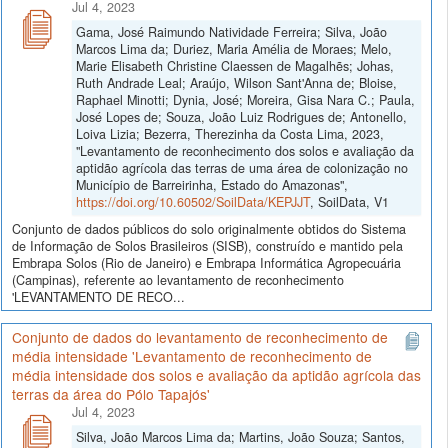
Jul 4, 2023
Gama, José Raimundo Natividade Ferreira; Silva, João
Marcos Lima da; Duriez, Maria Amélia de Moraes; Melo,
Marie Elisabeth Christine Claessen de Magalhẽs; Johas,
Ruth Andrade Leal; Araújo, Wilson Sant'Anna de; Bloise,
Raphael Minotti; Dynia, José; Moreira, Gisa Nara C.; Paula,
José Lopes de; Souza, João Luiz Rodrigues de; Antonello,
Loiva Lizia; Bezerra, Therezinha da Costa Lima, 2023,
"Levantamento de reconhecimento dos solos e avaliação da
aptidão agrícola das terras de uma área de colonização no
Município de Barreirinha, Estado do Amazonas",
https://doi.org/10.60502/SoilData/KEPJJT
, SoilData, V1
Conjunto de dados públicos do solo originalmente obtidos do Sistema
de Informação de Solos Brasileiros (SISB), construído e mantido pela
Embrapa Solos (Rio de Janeiro) e Embrapa Informática Agropecuária
(Campinas), referente ao levantamento de reconhecimento
'LEVANTAMENTO DE RECO...
Conjunto de dados do levantamento de reconhecimento de
média intensidade 'Levantamento de reconhecimento de
média intensidade dos solos e avaliação da aptidão agrícola das
terras da área do Pólo Tapajós'
Jul 4, 2023
Silva, João Marcos Lima da; Martins, João Souza; Santos,