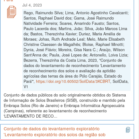
Jul 4, 2023
Rego, Raimundo Silva; Lima, Antonio Agostinho Cavalcanti;
Santos, Raphael David dos; Gama, José Raimundo
Natividade Ferreira; Soares, Amarindo Fausto; Santos,
Paulo Lacerda dos; Martins, João; Silva, João Marcos Lima
da; Bastos, Therezinha Xavier; Duriez, Maria Amélia de
Moraes; Johas, Ruth Andrade Leal; Melo, Marie Elisabeth
Christine Claessen de Magalhẽs; Bloise, Raphael Minotti;
Dynia, José Flávio; Moreira, Gisa Nara C.; Araújo, Wilson
Sant'Anna de; Paula, José Lopes de; Antonello, Loiva Lizia;
Bezerra, Therezinha da Costa Lima, 2023, "Conjunto de
dados do levantamento de reconhecimento 'Levantamento
de reconhecimento dos solos e avaliação da aptidão
agrícolas das terras da área do Pólo Carajás, Estado do
Pará'",
https://doi.org/10.60502/SoilData/3KCBRT
, SoilData,
V1
Conjunto de dados públicos do solo originalmente obtidos do Sistema
de Informação de Solos Brasileiros (SISB), construído e mantido pela
Embrapa Solos (Rio de Janeiro) e Embrapa Informática Agropecuária
(Campinas), referente ao levantamento de reconhecimento
'LEVANTAMENTO DE RECO...
Conjunto de dados do levantamento exploratório
'Levantamento exploratório dos solos da região sob