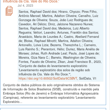
influência da Cia. Vale do Rio Doce.'
Jul 4, 2023
Santos, Raphael David dos; Hirano, Chyozo; Pires Filho,
Antônio Manoel; Martins, Adalton Oliveira; Carvalho, Luiz
Gonzaga de Oliveira; Souza, João Luiz Rodrigues de;
Cavedon, Ari Délcio; Diniz, Jalcione Nazareno Nunes;
Santos, Raphael David dos; Medeiros, Luiz Alberto
Regueira; Vettori, Leandro; Antunes, Franklin dos Santos;
Anastácio, Maria de Lourdes A.; Castro, Abeilard Fernand
de; Bloise, Raphael Minotti; Martins, Adalton Oliveira;
Antonello, Loiva Lizia; Bezerra, Therezinha L.; Carneiro,
Luis Rainho S.; Pierantoni, Hélio; Duriez, Maria Amélia de
Moraes; Johas, Ruth Andrade Leal; Paula, José Lopes de;
Moreira, Giza Nara C.; Barreto, Washington de Oliveira;
Fontes, Fausto de Oliveira; Zikan, José Francisco B., 2023,
"Conjunto de dados do levantamento exploratório
'Levantamento exploratório dos solos da região sob
influência da Cia. Vale do Rio Doce.'",
https://doi.org/10.60502/SoilData/6CSBVT
, SoilData, V1
Conjunto de dados públicos do solo originalmente obtidos do Sistema
de Informação de Solos Brasileiros (SISB), construído e mantido pela
Embrapa Solos (Rio de Janeiro) e Embrapa Informática Agropecuária
(Campinas), referente ao levantamento exploratório 'Levantamento
Exploratório...