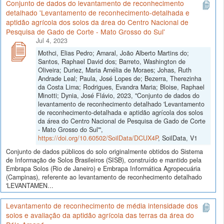
Conjunto de dados do levantamento de reconhecimento
detalhado 'Levantamento de reconhecimento-detalhada e
aptidão agrícola dos solos da área do Centro Nacional de
Pesquisa de Gado de Corte - Mato Grosso do Sul'
Jul 4, 2023
Mothci, Elias Pedro; Amaral, João Alberto Martins do;
Santos, Raphael David dos; Barreto, Washington de
Oliveira; Duriez, Maria Amélia de Moraes; Johas, Ruth
Andrade Leal; Paula, José Lopes de; Bezerra, Therezinha
da Costa Lima; Rodrigues, Evandra Maria; Bloise, Raphael
Minotti; Dynia, José Flávio, 2023, "Conjunto de dados do
levantamento de reconhecimento detalhado 'Levantamento
de reconhecimento-detalhada e aptidão agrícola dos solos
da área do Centro Nacional de Pesquisa de Gado de Corte
- Mato Grosso do Sul'",
https://doi.org/10.60502/SoilData/DCUX4P
, SoilData, V1
Conjunto de dados públicos do solo originalmente obtidos do Sistema
de Informação de Solos Brasileiros (SISB), construído e mantido pela
Embrapa Solos (Rio de Janeiro) e Embrapa Informática Agropecuária
(Campinas), referente ao levantamento de reconhecimento detalhado
'LEVANTAMEN...
Levantamento de reconhecimento de média intensidade dos
solos e avaliação da aptidão agrícola das terras da área do