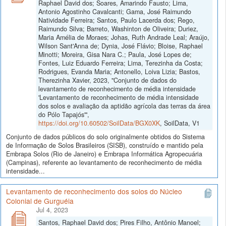
Raphael David dos; Soares, Amarindo Fausto; Lima,
Antonio Agostinho Cavalcanti; Gama, José Raimundo
Natividade Ferreira; Santos, Paulo Lacerda dos; Rego,
Raimundo Silva; Barreto, Washinton de Oliveira; Duriez,
Maria Amélia de Moraes; Johas, Ruth Andrade Leal; Araújo,
Wilson Sant'Anna de; Dynia, José Flávio; Bloise, Raphael
Minotti; Moreira, Gisa Nara C.; Paula, José Lopes de;
Fontes, Luiz Eduardo Ferreira; Lima, Terezinha da Costa;
Rodrigues, Evanda Maria; Antonello, Loiva Lizia; Bastos,
Therezinha Xavier, 2023, "Conjunto de dados do
levantamento de reconhecimento de média intensidade
'Levantamento de reconhecimento de média intensidade
dos solos e avaliação da aptidão agrícola das terras da área
do Pólo Tapajós'",
https://doi.org/10.60502/SoilData/BGX0XK
, SoilData, V1
Conjunto de dados públicos do solo originalmente obtidos do Sistema
de Informação de Solos Brasileiros (SISB), construído e mantido pela
Embrapa Solos (Rio de Janeiro) e Embrapa Informática Agropecuária
(Campinas), referente ao levantamento de reconhecimento de média
intensidade...
Levantamento de reconhecimento dos solos do Núcleo
Colonial de Gurguéia
Jul 4, 2023
Santos, Raphael David dos; Pires Filho, Antônio Manoel;