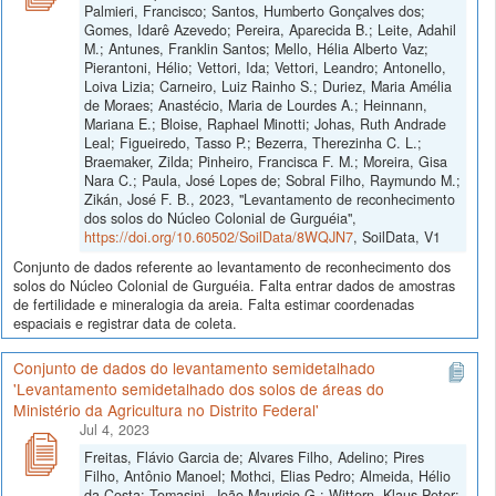
Palmieri, Francisco; Santos, Humberto Gonçalves dos;
Gomes, Idarê Azevedo; Pereira, Aparecida B.; Leite, Adahil
M.; Antunes, Franklin Santos; Mello, Hélia Alberto Vaz;
Pierantoni, Hélio; Vettori, Ida; Vettori, Leandro; Antonello,
Loiva Lizia; Carneiro, Luiz Rainho S.; Duriez, Maria Amélia
de Moraes; Anastécio, Maria de Lourdes A.; Heinnann,
Mariana E.; Bloise, Raphael Minotti; Johas, Ruth Andrade
Leal; Figueiredo, Tasso P.; Bezerra, Therezinha C. L.;
Braemaker, Zilda; Pinheiro, Francisca F. M.; Moreira, Gisa
Nara C.; Paula, José Lopes de; Sobral Filho, Raymundo M.;
Zikán, José F. B., 2023, "Levantamento de reconhecimento
dos solos do Núcleo Colonial de Gurguéia",
https://doi.org/10.60502/SoilData/8WQJN7
, SoilData, V1
Conjunto de dados referente ao levantamento de reconhecimento dos
solos do Núcleo Colonial de Gurguéia. Falta entrar dados de amostras
de fertilidade e mineralogia da areia. Falta estimar coordenadas
espaciais e registrar data de coleta.
Conjunto de dados do levantamento semidetalhado
'Levantamento semidetalhado dos solos de áreas do
Ministério da Agricultura no Distrito Federal'
Jul 4, 2023
Freitas, Flávio Garcia de; Alvares Filho, Adelino; Pires
Filho, Antônio Manoel; Mothci, Elias Pedro; Almeida, Hélio
da Costa; Tomasini, João Mauricio G.; Wittern, Klaus Peter;