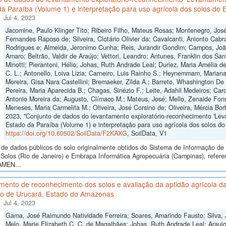
a Paraíba (Volume 1) e interpretação para uso agrícola dos solos do E
Jul 4, 2023
Jacomine, Paulo Klinger Tito; Ribeiro Filho, Mateus Rosas; Montenegro, José 
Fernandes Raposo de; Silveira, Clotário Olivier da; Cavalcanti, Anionto Cabra
Rodrigues e; Almeida, Jeronimo Cunha; Reis, Jurandir Gondim; Campos, Joã
Amaro; Beltrão, Valdir de Araújo; Vettori, Leandro; Antunes, Franklin dos Sa
Minotti; Pierantoni, Hélio; Johas, Ruth Andrade Leal; Duriez, Maria Amélia d
C. L.; Antonello, Loiva Lizia; Carneiro, Luis Rainho S.; Heynemmam, Marian
Moreira, Gisa Nara Castellini; Bremaeker, Zilda A.; Barreto, Whashington De O
Pereira, Maria Aparecida B.; Chagas, Sinézio F.; Leite, Adahil Medeiros; Car
Antonio Moreira da; Augusto, Clímaco M.; Mateus, José; Mello, Zenaide Fonse
Meneses, Maria Carmelita M.; Oliveira, José Corsino de; Oliveira, Mércia Bo
2023, "Conjunto de dados do levantamento exploratório-reconhecimento 'Lev
Estado da Paraíba (Volume 1) e interpretação para uso agrícola dos solos do 
https://doi.org/10.60502/SoilData/F2KAXG
, SoilData, V1
de dados públicos do solo originalmente obtidos do Sistema de Informação de S
Solos (Rio de Janeiro) e Embrapa Informática Agropecuária (Campinas), refere
AMEN...
mento de reconhecimento dos solos e avaliação da aptidão agrícola da
io de Urucará, Estado do Amazonas
Jul 4, 2023
Gama, José Raimundo Natividade Ferreira; Soares, Amarindo Fausto; Silva, 
Melo, Marie Elizabeth C. C. de Magalhães; Johas, Ruth Andrade Leal; Araujo,