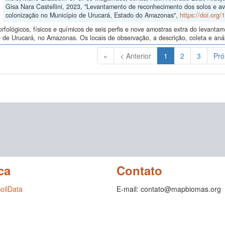
Gisa Nara Castellini, 2023, "Levantamento de reconhecimento dos solos e av
colonização no Município de Urucará, Estado do Amazonas",
https://doi.org
fológicos, físicos e químicos de seis perfis e nove amostras extra do levant
 de Urucará, no Amazonas. Os locais de observação, a descrição, coleta e anál
(Atual)
«
< Anterior
1
2
3
Pró
ca
Contato
SoilData
E-mail: contato@mapbiomas.org