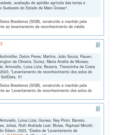
dade, avaliação de aptidão agrícola das terras e
do Sudoeste do Estado de Mato Grosso",
olos Brasileiros (SISB), construído e mantido pela
ente ao levantamento de reconhecimento de média
 2
 Hochmüller, Delcio Peres; Martins, João Souza; Rauen,
ington de Oliveira; Duriez, Maria Amélia de Moraes;
; Antonello, Loiva Lizia; Bezerra, Therezinha da Costa
e, 2023, "Levantamento de reconhecimento dos solos do
, SoilData, V1
olos Brasileiros (SISB), construído e mantido pela
ente ao 'Levantamento de reconhecimento dos solos do
Antonello, Loiva Lizia; Gomes, Ney Pinto; Barreto,
es; Johas, Ruth Andrade Leal; Bloise, Raphael Minotti;
dio Edson, 2023, "Dados de 'Levantamento de