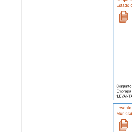
Estado d
Conjunto 
Embrapa 
'LEVANT
Levanta
Municíp