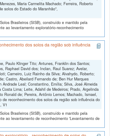
 Menezes, Maria Carmelita Machado; Ferreira, Roberto
de solos do Estado do Maranhão",
olos Brasileiros (SISB), construído e mantido pela
nte ao levantamento exploratório-reconhecimento
hecimento dos solos da região sob influência
, Paulo Klinger Tito; Antunes, Franklin dos Santos;
os, Raphael David dos; Inclan, Raul Suarez; Avelar,
oti; Carneiro, Luiz Rainho da Silva; Alvahydo, Roberto;
 de; Castro, Abeilard Fernando de; Ben Hur Marques
h Andrade Leal; Constantino, Emília; Silva, José Almeida
a Costa Lima; Leite, Adahil de Medeiros; Prado, Argelinda
rto Ronald de; Pereira, Antônio Lemos; Machado, Ismael,
de reconhecimento dos solos da região sob influência do
a, V1
olos Brasileiros (SISB), construído e mantido pela
ente ao levantamento de reconhecimento 'Levantamento de
o exploratório - reconhecimento de solos do