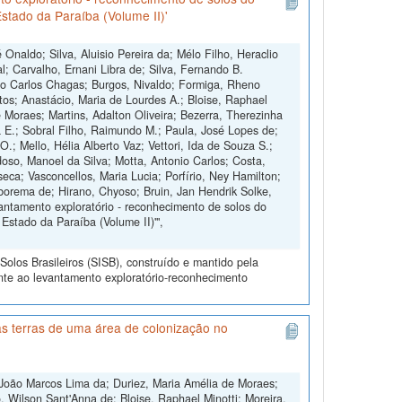
stado da Paraíba (Volume II)'
Onaldo; Silva, Aluisio Pereira da; Mélo Filho, Heraclio
l; Carvalho, Ernani Libra de; Silva, Fernando B.
o Carlos Chagas; Burgos, Nivaldo; Formiga, Rheno
ntos; Anastácio, Maria de Lourdes A.; Bloise, Raphael
e Moraes; Martins, Adalton Oliveira; Bezerra, Therezinha
a E.; Sobral Filho, Raimundo M.; Paula, José Lopes de;
.; Mello, Hélia Alberto Vaz; Vettori, Ida de Souza S.;
doso, Manoel da Silva; Motta, Antonio Carlos; Costa,
ca; Vasconcellos, Maria Lucia; Porfírio, Ney Hamilton;
rborema de; Hirano, Chyoso; Bruin, Jan Hendrik Solke,
antamento exploratório - reconhecimento de solos do
Estado da Paraíba (Volume II)'",
olos Brasileiros (SISB), construído e mantido pela
nte ao levantamento exploratório-reconhecimento
s terras de uma área de colonização no
João Marcos Lima da; Duriez, Maria Amélia de Moraes;
 Wilson Sant'Anna de; Bloise, Raphael Minotti; Moreira,