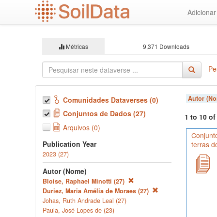
Ir
Adiciona
para
o
conteúdo
principal
Métricas
9,371 Downloads
Pe
Autor (N
Comunidades Dataverses (0)
Conjuntos de Dados (27)
1 to 10 o
Arquivos (0)
Conjunt
Publication Year
terras 
2023 (27)
Autor (Nome)
Bloise, Raphael Minotti (27)
Duriez, Maria Amélia de Moraes (27)
Johas, Ruth Andrade Leal (27)
Paula, José Lopes de (23)