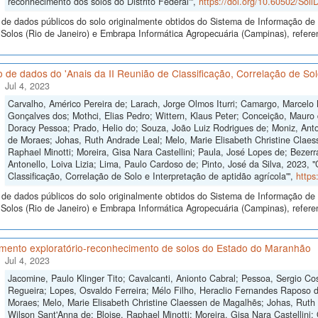
reconhecimento dos solos do Distrito Federal'",
https://doi.org/10.60502/So
de dados públicos do solo originalmente obtidos do Sistema de Informação de S
Solos (Rio de Janeiro) e Embrapa Informática Agropecuária (Campinas), refer
 de dados do 'Anais da II Reunião de Classificação, Correlação de Solo
Jul 4, 2023
Carvalho, Américo Pereira de; Larach, Jorge Olmos Iturri; Camargo, Marcelo
Gonçalves dos; Mothci, Elias Pedro; Wittern, Klaus Peter; Conceição, Mauro 
Doracy Pessoa; Prado, Helio do; Souza, João Luiz Rodrigues de; Moniz, Anton
de Moraes; Johas, Ruth Andrade Leal; Melo, Marie Elisabeth Christine Claes
Raphael Minotti; Moreira, Gisa Nara Castellini; Paula, José Lopes de; Bezer
Antonello, Loiva Lizia; Lima, Paulo Cardoso de; Pinto, José da Silva, 2023, 
Classificação, Correlação de Solo e Interpretação de aptidão agrícola'",
https
de dados públicos do solo originalmente obtidos do Sistema de Informação de S
olos (Rio de Janeiro) e Embrapa Informática Agropecuária (Campinas), referen
mento exploratório-reconhecimento de solos do Estado do Maranhão
Jul 4, 2023
Jacomine, Paulo Klinger Tito; Cavalcanti, Anionto Cabral; Pessoa, Sergio Cos
Regueira; Lopes, Osvaldo Ferreira; Mélo Filho, Heraclio Fernandes Raposo 
Moraes; Melo, Marie Elisabeth Christine Claessen de Magalhẽs; Johas, Ruth 
Wilson Sant'Anna de; Bloise, Raphael Minotti; Moreira, Gisa Nara Castellini; 