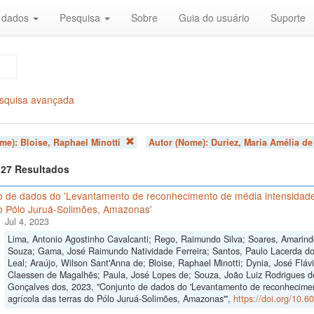
r dados
Pesquisa
Sobre
Guia do usuário
Suporte
squisa avançada
ome):
Bloise, Raphael Minotti
Autor (Nome):
Duriez, Maria Amélia d
f 27 Resultados
o de dados do 'Levantamento de reconhecimento de média intensidade 
do Pólo Juruá-Solimões, Amazonas'
Jul 4, 2023
Lima, Antonio Agostinho Cavalcanti; Rego, Raimundo Silva; Soares, Amarind
Souza; Gama, José Raimundo Natividade Ferreira; Santos, Paulo Lacerda do
Leal; Araújo, Wilson Sant'Anna de; Bloise, Raphael Minotti; Dynia, José Flávi
Claessen de Magalhẽs; Paula, José Lopes de; Souza, João Luiz Rodrigues d
Gonçalves dos, 2023, "Conjunto de dados do 'Levantamento de reconhecimen
agrícola das terras do Pólo Juruá-Solimões, Amazonas'",
https://doi.org/10.