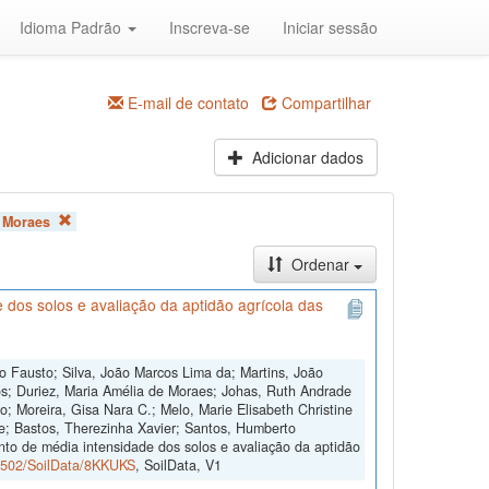
Idioma Padrão
Inscreva-se
Iniciar sessão
E-mail de contato
Compartilhar
Adicionar dados
e Moraes
Ordenar
dos solos e avaliação da aptidão agrícola das
o Fausto; Silva, João Marcos Lima da; Martins, João
s; Duriez, Maria Amélia de Moraes; Johas, Ruth Andrade
o; Moreira, Gisa Nara C.; Melo, Marie Elisabeth Christine
e; Bastos, Therezinha Xavier; Santos, Humberto
to de média intensidade dos solos e avaliação da aptidão
60502/SoilData/8KKUKS
, SoilData, V1