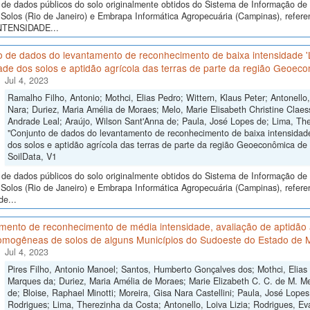
de dados públicos do solo originalmente obtidos do Sistema de Informação de S
Solos (Rio de Janeiro) e Embrapa Informática Agropecuária (Campinas), 
NTENSIDADE...
o de dados do levantamento de reconhecimento de baixa intensidade 
ade dos solos e aptidão agrícola das terras de parte da região Geoeco
Jul 4, 2023
Ramalho Filho, Antonio; Mothci, Elias Pedro; Wittern, Klaus Peter; Antonello
Nara; Duriez, Maria Amélia de Moraes; Melo, Marie Elisabeth Christine Claes
Andrade Leal; Araújo, Wilson Sant'Anna de; Paula, José Lopes de; Lima, The
"Conjunto de dados do levantamento de reconhecimento de baixa intensidad
dos solos e aptidão agrícola das terras de parte da região Geoeconômica de B
SoilData, V1
de dados públicos do solo originalmente obtidos do Sistema de Informação de S
Solos (Rio de Janeiro) e Embrapa Informática Agropecuária (Campinas), refer
de...
ento de reconhecimento de média intensidade, avaliação de aptidão a
omogêneas de solos de alguns Municípios do Sudoeste do Estado de 
Jul 4, 2023
Pires Filho, Antonio Manoel; Santos, Humberto Gonçalves dos; Mothci, Elias
Marques da; Duriez, Maria Amélia de Moraes; Marie Elizabeth C. C. de M. Me
de; Bloise, Raphael Minotti; Moreira, Gisa Nara Castellini; Paula, José Lope
Rodrigues; Lima, Therezinha da Costa; Antonello, Loiva Lizia; Rodrigues, Ev