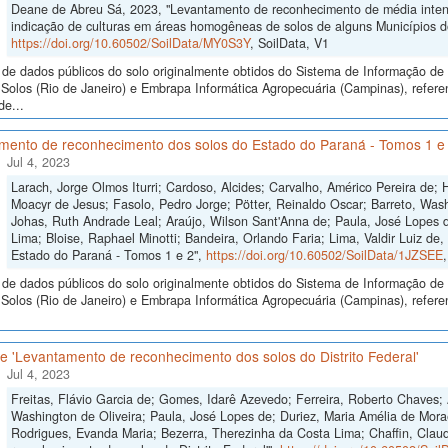
Deane de Abreu Sá, 2023, "Levantamento de reconhecimento de média intensi
indicação de culturas em áreas homogêneas de solos de alguns Municípios 
https://doi.org/10.60502/SoilData/MY0S3Y
, SoilData, V1
de dados públicos do solo originalmente obtidos do Sistema de Informação de S
Solos (Rio de Janeiro) e Embrapa Informática Agropecuária (Campinas), refer
de...
mento de reconhecimento dos solos do Estado do Paraná - Tomos 1 e
Jul 4, 2023
Larach, Jorge Olmos Iturri; Cardoso, Alcides; Carvalho, Américo Pereira de;
Moacyr de Jesus; Fasolo, Pedro Jorge; Pötter, Reinaldo Oscar; Barreto, Wash
Johas, Ruth Andrade Leal; Araújo, Wilson Sant'Anna de; Paula, José Lopes de
Lima; Bloise, Raphael Minotti; Bandeira, Orlando Faria; Lima, Valdir Luiz d
Estado do Paraná - Tomos 1 e 2",
https://doi.org/10.60502/SoilData/1JZSEE
de dados públicos do solo originalmente obtidos do Sistema de Informação de S
Solos (Rio de Janeiro) e Embrapa Informática Agropecuária (Campinas), refer
 'Levantamento de reconhecimento dos solos do Distrito Federal'
Jul 4, 2023
Freitas, Flávio Garcia de; Gomes, Idarê Azevedo; Ferreira, Roberto Chaves; 
Washington de Oliveira; Paula, José Lopes de; Duriez, Maria Amélia de Mora
Rodrigues, Evanda Maria; Bezerra, Therezinha da Costa Lima; Chaffin, Clau