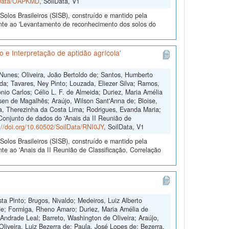
ilData/OAPKMD
, SoilData, V1
olos Brasileiros (SISB), construído e mantido pela
ente ao 'Levantamento de reconhecimento dos solos do
 e Interpretação de aptidão agrícola'
 Nunes; Oliveira, João Bertoldo de; Santos, Humberto
da; Tavares, Ney Pinto; Louzada, Eliezer Silva; Ramos,
io Carlos; Célio L. F. de Almeida; Duriez, Maria Amélia
sen de Magalhẽs; Araújo, Wilson Sant'Anna de; Bloise,
ra, Therezinha da Costa Lima; Rodrigues, Evanda Maria;
"Conjunto de dados do 'Anais da II Reunião de
://doi.org/10.60502/SoilData/RNI0JY
, SoilData, V1
olos Brasileiros (SISB), construído e mantido pela
te ao 'Anais da II Reunião de Classificação, Correlação
ta Pinto; Brugos, Nivaldo; Medeiros, Luiz Alberto
de; Formiga, Rheno Amaro; Duriez, Maria Amélia de
Andrade Leal; Barreto, Washington de Oliveira; Araújo,
Oliveira, Luiz Bezerra de; Paula, José Lopes de; Bezerra,