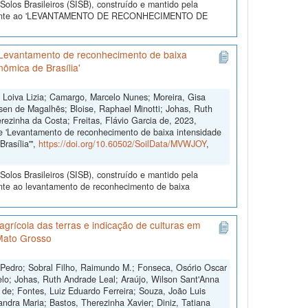
olos Brasileiros (SISB), construído e mantido pela
referente ao 'LEVANTAMENTO DE RECONHECIMENTO DE
'Levantamento de reconhecimento de baixa
nômica de Brasília'
, Loiva Lizia; Camargo, Marcelo Nunes; Moreira, Gisa
sen de Magalhẽs; Bloise, Raphael Minotti; Johas, Ruth
rezinha da Costa; Freitas, Flávio Garcia de, 2023,
e 'Levantamento de reconhecimento de baixa intensidade
rasília'",
https://doi.org/10.60502/SoilData/MVWJOY
,
olos Brasileiros (SISB), construído e mantido pela
ente ao levantamento de reconhecimento de baixa
grícola das terras e indicação de culturas em
Mato Grosso
 Pedro; Sobral Filho, Raimundo M.; Fonseca, Osório Oscar
lo; Johas, Ruth Andrade Leal; Araújo, Wilson Sant'Anna
s de; Fontes, Luiz Eduardo Ferreira; Souza, João Luis
andra Maria; Bastos, Therezinha Xavier; Diniz, Tatiana