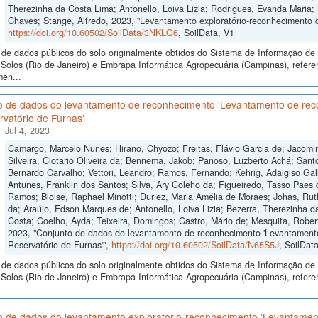
Therezinha da Costa Lima; Antonello, Loiva Lizia; Rodrigues, Evanda Maria;
Chaves; Stange, Alfredo, 2023, "Levantamento exploratório-reconhecimento 
https://doi.org/10.60502/SoilData/3NKLQ6
, SoilData, V1
de dados públicos do solo originalmente obtidos do Sistema de Informação de S
Solos (Rio de Janeiro) e Embrapa Informática Agropecuária (Campinas), refere
men...
o de dados do levantamento de reconhecimento 'Levantamento de recon
vatório de Furnas'
Jul 4, 2023
Camargo, Marcelo Nunes; Hirano, Chyozo; Freitas, Flávio Garcia de; Jacomine
Silveira, Clotario Oliveira da; Bennema, Jakob; Panoso, Luzberto Achá; Sant
Bernardo Carvalho; Vettori, Leandro; Ramos, Fernando; Kehrig, Adalgiso Gall
Antunes, Franklin dos Santos; Silva, Ary Coleho da; Figueiredo, Tasso Paes
Ramos; Bloise, Raphael Minotti; Duriez, Maria Amélia de Moraes; Johas, Rut
da; Araújo, Edson Marques de; Antonello, Loiva Lizia; Bezerra, Therezinha d
Costa; Coelho, Ayda; Teixeira, Domingos; Castro, Mário de; Mesquita, Robe
2023, "Conjunto de dados do levantamento de reconhecimento 'Levantamento 
Reservatório de Furnas'",
https://doi.org/10.60502/SoilData/N65S5J
, SoilDat
de dados públicos do solo originalmente obtidos do Sistema de Informação de S
Solos (Rio de Janeiro) e Embrapa Informática Agropecuária (Campinas), refer
o de dados do levantamento exploratório-reconhecimento 'Levantament