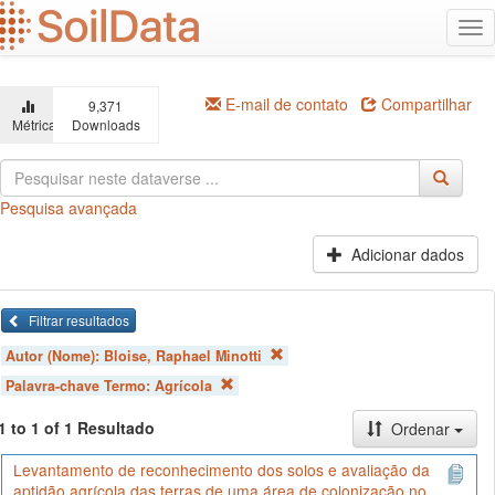
Ir
Alt
para
na
o
conteúdo
principal
E-mail de contato
Compartilhar
9,371
Métricas
Downloads
Pesquisa avançada
Adicionar dados
Filtrar resultados
Autor (Nome):
Bloise, Raphael Minotti
Palavra-chave Termo:
Agrícola
1 to 1 of 1 Resultado
Ordenar
Levantamento de reconhecimento dos solos e avaliação da
aptidão agrícola das terras de uma área de colonização no