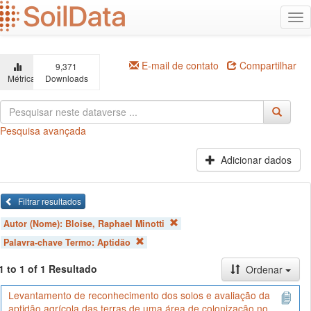
Ir
Alt
para
na
o
conteúdo
principal
E-mail de contato
Compartilhar
9,371
Métricas
Downloads
Pesquisa avançada
Adicionar dados
Filtrar resultados
Autor (Nome):
Bloise, Raphael Minotti
Palavra-chave Termo:
Aptidão
1 to 1 of 1 Resultado
Ordenar
Levantamento de reconhecimento dos solos e avaliação da
aptidão agrícola das terras de uma área de colonização no