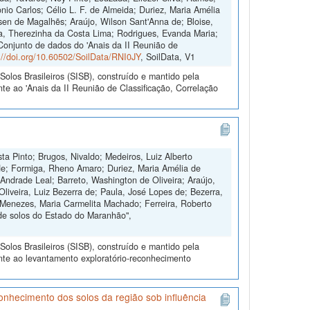
io Carlos; Célio L. F. de Almeida; Duriez, Maria Amélia
sen de Magalhẽs; Araújo, Wilson Sant'Anna de; Bloise,
ra, Therezinha da Costa Lima; Rodrigues, Evanda Maria;
"Conjunto de dados do 'Anais da II Reunião de
://doi.org/10.60502/SoilData/RNI0JY
, SoilData, V1
olos Brasileiros (SISB), construído e mantido pela
te ao 'Anais da II Reunião de Classificação, Correlação
ta Pinto; Brugos, Nivaldo; Medeiros, Luiz Alberto
de; Formiga, Rheno Amaro; Duriez, Maria Amélia de
Andrade Leal; Barreto, Washington de Oliveira; Araújo,
Oliveira, Luiz Bezerra de; Paula, José Lopes de; Bezerra,
 Menezes, Maria Carmelita Machado; Ferreira, Roberto
de solos do Estado do Maranhão",
olos Brasileiros (SISB), construído e mantido pela
nte ao levantamento exploratório-reconhecimento
hecimento dos solos da região sob influência