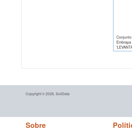
Conjunto 
Embrapa 
'LEVANT
Copyright © 2026, SoilData
Sobre
Políti