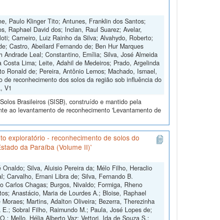
, Paulo Klinger Tito; Antunes, Franklin dos Santos;
os, Raphael David dos; Inclan, Raul Suarez; Avelar,
oti; Carneiro, Luiz Rainho da Silva; Alvahydo, Roberto;
 de; Castro, Abeilard Fernando de; Ben Hur Marques
h Andrade Leal; Constantino, Emília; Silva, José Almeida
a Costa Lima; Leite, Adahil de Medeiros; Prado, Argelinda
rto Ronald de; Pereira, Antônio Lemos; Machado, Ismael,
de reconhecimento dos solos da região sob influência do
a, V1
olos Brasileiros (SISB), construído e mantido pela
ente ao levantamento de reconhecimento 'Levantamento de
o exploratório - reconhecimento de solos do
stado da Paraíba (Volume II)'
Onaldo; Silva, Aluisio Pereira da; Mélo Filho, Heraclio
l; Carvalho, Ernani Libra de; Silva, Fernando B.
o Carlos Chagas; Burgos, Nivaldo; Formiga, Rheno
ntos; Anastácio, Maria de Lourdes A.; Bloise, Raphael
e Moraes; Martins, Adalton Oliveira; Bezerra, Therezinha
a E.; Sobral Filho, Raimundo M.; Paula, José Lopes de;
.; Mello, Hélia Alberto Vaz; Vettori, Ida de Souza S.;