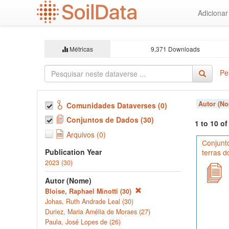
Ir
Adiciona
para
o
conteúdo
principal
Métricas
9,371 Downloads
Pe
Autor (N
Comunidades Dataverses (0)
Conjuntos de Dados (30)
1 to 10 o
Arquivos (0)
Conjunt
Publication Year
terras 
2023 (30)
Autor (Nome)
Bloise, Raphael Minotti (30)
Johas, Ruth Andrade Leal (30)
Duriez, Maria Amélia de Moraes (27)
Paula, José Lopes de (26)