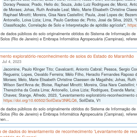
Doracy Pessoa; Prado, Helio do; Souza, João Luiz Rodrigues de; Moniz, Anton
de Moraes; Johas, Ruth Andrade Leal; Melo, Marie Elisabeth Christine Claes
Raphael Minotti; Moreira, Gisa Nara Castellini; Paula, José Lopes de; Bezer
Antonello, Loiva Lizia; Lima, Paulo Cardoso de; Pinto, José da Silva, 2023, 
Classificação, Correlação de Solo e Interpretação de aptidão agrícola'",
https
de dados públicos do solo originalmente obtidos do Sistema de Informação de S
olos (Rio de Janeiro) e Embrapa Informática Agropecuária (Campinas), referen
mento exploratório-reconhecimento de solos do Estado do Maranhão
Jul 4, 2023
Jacomine, Paulo Klinger Tito; Cavalcanti, Anionto Cabral; Pessoa, Sergio Cos
Regueira; Lopes, Osvaldo Ferreira; Mélo Filho, Heraclio Fernandes Raposo 
Moraes; Melo, Marie Elisabeth Christine Claessen de Magalhẽs; Johas, Ruth 
Wilson Sant'Anna de; Bloise, Raphael Minotti; Moreira, Gisa Nara Castellini; 
Therezinha da Costa Lima; Antonello, Loiva Lizia; Rodrigues, Evanda Maria;
Chaves; Stange, Alfredo, 2023, "Levantamento exploratório-reconhecimento 
https://doi.org/10.60502/SoilData/3NKLQ6
, SoilData, V1
de dados públicos do solo originalmente obtidos do Sistema de Informação de S
Solos (Rio de Janeiro) e Embrapa Informática Agropecuária (Campinas), refere
men...
o de dados do levantamento de reconhecimento 'Levantamento de recon