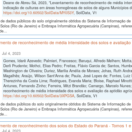
Deane de Abreu Sá, 2023, "Levantamento de reconhecimento de média intensi
indicação de culturas em áreas homogêneas de solos de alguns Municípios 
https://doi.org/10.60502/SoilData/MY0S3Y
, SoilData, V1
de dados públicos do solo originalmente obtidos do Sistema de Informação de S
Solos (Rio de Janeiro) e Embrapa Informática Agropecuária (Campinas), refer
de...
ento de reconhecimento de média intensidade dos solos e avaliação d
Jul 4, 2023
Gomes, Idarê Azevedo; Palmieri, Francesco; Baruqui, Alfredo Melhem; Motta,
Derli Prudente; Mothci, Elias Pedro; Freitas, Flávio Garcia de; Santos, Humb
Washington de Oliveira; Duriez, Marilia Amélia de Moraes; Johas, Ruth Andra
Magalhẽs; Araújo, Wilson Sant'Anna de; Paula, José Lopes de; Fontes, Luiz E
Therezinha da Costa Lima; Rodrigues, Evanda Maria; Bloise, Raphael Minotti;
Antunes, Fernando Zinho; Ferreira, Mitzi Brandão; Camargo, Marcelo Nunes;
reconhecimento de média intensidade dos solos e avaliação da aptidão agríco
https://doi.org/10.60502/SoilData/3XPGSA
, SoilData, V1
de dados públicos do solo originalmente obtidos do Sistema de Informação de S
Solos (Rio de Janeiro) e Embrapa Informática Agropecuária (Campinas), refe
de...
mento de reconhecimento dos solos do Estado do Paraná - Tomos 1 e
Jul 4, 2023