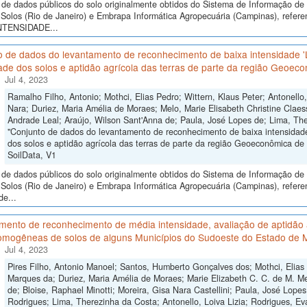
de dados públicos do solo originalmente obtidos do Sistema de Informação de S
Solos (Rio de Janeiro) e Embrapa Informática Agropecuária (Campinas), 
NTENSIDADE...
o de dados do levantamento de reconhecimento de baixa intensidade 
ade dos solos e aptidão agrícola das terras de parte da região Geoeco
Jul 4, 2023
Ramalho Filho, Antonio; Mothci, Elias Pedro; Wittern, Klaus Peter; Antonello
Nara; Duriez, Maria Amélia de Moraes; Melo, Marie Elisabeth Christine Claes
Andrade Leal; Araújo, Wilson Sant'Anna de; Paula, José Lopes de; Lima, The
"Conjunto de dados do levantamento de reconhecimento de baixa intensidad
dos solos e aptidão agrícola das terras de parte da região Geoeconômica de B
SoilData, V1
de dados públicos do solo originalmente obtidos do Sistema de Informação de S
Solos (Rio de Janeiro) e Embrapa Informática Agropecuária (Campinas), refer
de...
ento de reconhecimento de média intensidade, avaliação de aptidão a
omogêneas de solos de alguns Municípios do Sudoeste do Estado de 
Jul 4, 2023
Pires Filho, Antonio Manoel; Santos, Humberto Gonçalves dos; Mothci, Elias
Marques da; Duriez, Maria Amélia de Moraes; Marie Elizabeth C. C. de M. Me
de; Bloise, Raphael Minotti; Moreira, Gisa Nara Castellini; Paula, José Lope
Rodrigues; Lima, Therezinha da Costa; Antonello, Loiva Lizia; Rodrigues, Ev