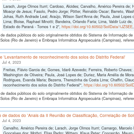
Larach, Jorge Olmos Iturri; Cardoso, Alcides; Carvalho, Américo Pereira de;
Moacyr de Jesus; Fasolo, Pedro Jorge; Pötter, Reinaldo Oscar; Barreto, Wash
Johas, Ruth Andrade Leal; Araújo, Wilson Sant'Anna de; Paula, José Lopes de
Lima; Bloise, Raphael Minotti; Bandeira, Orlando Faria; Lima, Valdir Luiz d
Estado do Paraná - Tomos 1 e 2",
https://doi.org/10.60502/SoilData/1JZSEE
de dados públicos do solo originalmente obtidos do Sistema de Informação de S
Solos (Rio de Janeiro) e Embrapa Informática Agropecuária (Campinas), refer
 'Levantamento de reconhecimento dos solos do Distrito Federal'
Jul 4, 2023
Freitas, Flávio Garcia de; Gomes, Idarê Azevedo; Ferreira, Roberto Chaves; 
Washington de Oliveira; Paula, José Lopes de; Duriez, Maria Amélia de Mora
Rodrigues, Evanda Maria; Bezerra, Therezinha da Costa Lima; Chaffin, Clau
reconhecimento dos solos do Distrito Federal'",
https://doi.org/10.60502/So
de dados públicos do solo originalmente obtidos do Sistema de Informação de S
Solos (Rio de Janeiro) e Embrapa Informática Agropecuária (Campinas), refer
 de dados do 'Anais da II Reunião de Classificação, Correlação de Solo
Jul 4, 2023
Carvalho, Américo Pereira de; Larach, Jorge Olmos Iturri; Camargo, Marcelo
Gonçalves dos; Mothci, Elias Pedro; Wittern, Klaus Peter; Conceição, Mauro 