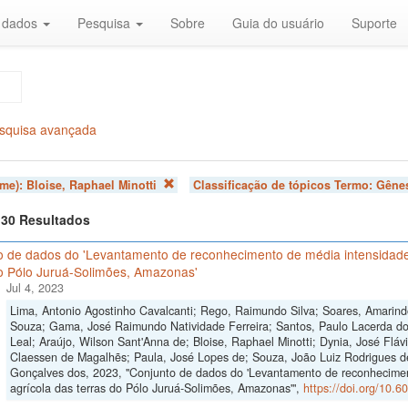
r dados
Pesquisa
Sobre
Guia do usuário
Suporte
squisa avançada
ome):
Bloise, Raphael Minotti
Classificação de tópicos Termo:
Gênes
f 30 Resultados
o de dados do 'Levantamento de reconhecimento de média intensidade 
do Pólo Juruá-Solimões, Amazonas'
Jul 4, 2023
Lima, Antonio Agostinho Cavalcanti; Rego, Raimundo Silva; Soares, Amarind
Souza; Gama, José Raimundo Natividade Ferreira; Santos, Paulo Lacerda do
Leal; Araújo, Wilson Sant'Anna de; Bloise, Raphael Minotti; Dynia, José Flávi
Claessen de Magalhẽs; Paula, José Lopes de; Souza, João Luiz Rodrigues d
Gonçalves dos, 2023, "Conjunto de dados do 'Levantamento de reconhecimen
agrícola das terras do Pólo Juruá-Solimões, Amazonas'",
https://doi.org/10.