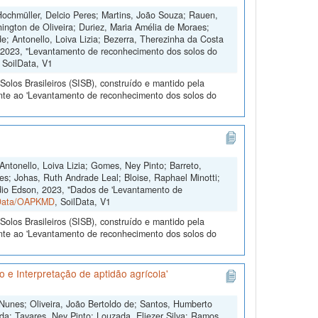
 Hochmüller, Delcio Peres; Martins, João Souza; Rauen,
ington de Oliveira; Duriez, Maria Amélia de Moraes;
; Antonello, Loiva Lizia; Bezerra, Therezinha da Costa
e, 2023, "Levantamento de reconhecimento dos solos do
, SoilData, V1
olos Brasileiros (SISB), construído e mantido pela
ente ao 'Levantamento de reconhecimento dos solos do
Antonello, Loiva Lizia; Gomes, Ney Pinto; Barreto,
es; Johas, Ruth Andrade Leal; Bloise, Raphael Minotti;
dio Edson, 2023, "Dados de 'Levantamento de
ilData/OAPKMD
, SoilData, V1
olos Brasileiros (SISB), construído e mantido pela
ente ao 'Levantamento de reconhecimento dos solos do
 e Interpretação de aptidão agrícola'
 Nunes; Oliveira, João Bertoldo de; Santos, Humberto
da; Tavares, Ney Pinto; Louzada, Eliezer Silva; Ramos,