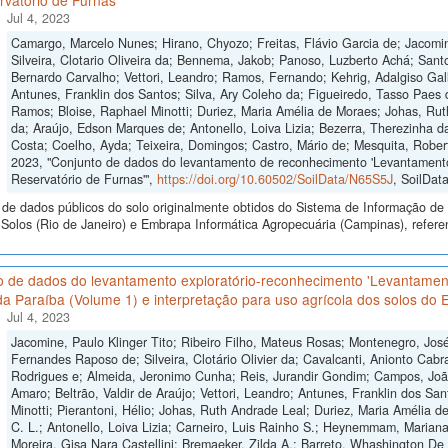
vatório de Furnas'
Jul 4, 2023
Camargo, Marcelo Nunes; Hirano, Chyozo; Freitas, Flávio Garcia de; Jacomine
Silveira, Clotario Oliveira da; Bennema, Jakob; Panoso, Luzberto Achá; Sant
Bernardo Carvalho; Vettori, Leandro; Ramos, Fernando; Kehrig, Adalgiso Gall
Antunes, Franklin dos Santos; Silva, Ary Coleho da; Figueiredo, Tasso Paes
Ramos; Bloise, Raphael Minotti; Duriez, Maria Amélia de Moraes; Johas, Rut
da; Araújo, Edson Marques de; Antonello, Loiva Lizia; Bezerra, Therezinha d
Costa; Coelho, Ayda; Teixeira, Domingos; Castro, Mário de; Mesquita, Robe
2023, "Conjunto de dados do levantamento de reconhecimento 'Levantamento 
Reservatório de Furnas'",
https://doi.org/10.60502/SoilData/N65S5J
, SoilDat
de dados públicos do solo originalmente obtidos do Sistema de Informação de S
Solos (Rio de Janeiro) e Embrapa Informática Agropecuária (Campinas), refer
o de dados do levantamento exploratório-reconhecimento 'Levantament
a Paraíba (Volume 1) e interpretação para uso agrícola dos solos do E
Jul 4, 2023
Jacomine, Paulo Klinger Tito; Ribeiro Filho, Mateus Rosas; Montenegro, José 
Fernandes Raposo de; Silveira, Clotário Olivier da; Cavalcanti, Anionto Cabra
Rodrigues e; Almeida, Jeronimo Cunha; Reis, Jurandir Gondim; Campos, Joã
Amaro; Beltrão, Valdir de Araújo; Vettori, Leandro; Antunes, Franklin dos Sa
Minotti; Pierantoni, Hélio; Johas, Ruth Andrade Leal; Duriez, Maria Amélia d
C. L.; Antonello, Loiva Lizia; Carneiro, Luis Rainho S.; Heynemmam, Marian
Moreira, Gisa Nara Castellini; Bremaeker, Zilda A.; Barreto, Whashington De O