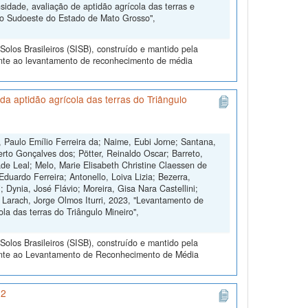
dade, avaliação de aptidão agrícola das terras e
do Sudoeste do Estado de Mato Grosso",
olos Brasileiros (SISB), construído e mantido pela
ente ao levantamento de reconhecimento de média
a aptidão agrícola das terras do Triângulo
 Paulo Emílio Ferreira da; Naime, Eubi Jorne; Santana,
erto Gonçalves dos; Pötter, Reinaldo Oscar; Barreto,
de Leal; Melo, Marie Elisabeth Christine Claessen de
duardo Ferreira; Antonello, Loiva Lizia; Bezerra,
 Dynia, José Flávio; Moreira, Gisa Nara Castellini;
 Larach, Jorge Olmos Iturri, 2023, "Levantamento de
la das terras do Triângulo Mineiro",
olos Brasileiros (SISB), construído e mantido pela
rente ao Levantamento de Reconhecimento de Média
 2