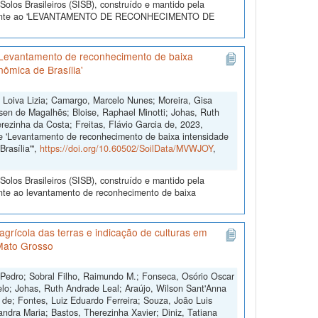
olos Brasileiros (SISB), construído e mantido pela
referente ao 'LEVANTAMENTO DE RECONHECIMENTO DE
'Levantamento de reconhecimento de baixa
nômica de Brasília'
, Loiva Lizia; Camargo, Marcelo Nunes; Moreira, Gisa
sen de Magalhẽs; Bloise, Raphael Minotti; Johas, Ruth
rezinha da Costa; Freitas, Flávio Garcia de, 2023,
e 'Levantamento de reconhecimento de baixa intensidade
rasília'",
https://doi.org/10.60502/SoilData/MVWJOY
,
olos Brasileiros (SISB), construído e mantido pela
ente ao levantamento de reconhecimento de baixa
grícola das terras e indicação de culturas em
Mato Grosso
 Pedro; Sobral Filho, Raimundo M.; Fonseca, Osório Oscar
lo; Johas, Ruth Andrade Leal; Araújo, Wilson Sant'Anna
s de; Fontes, Luiz Eduardo Ferreira; Souza, João Luis
andra Maria; Bastos, Therezinha Xavier; Diniz, Tatiana