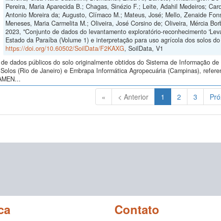
Pereira, Maria Aparecida B.; Chagas, Sinézio F.; Leite, Adahil Medeiros; Car
Antonio Moreira da; Augusto, Clímaco M.; Mateus, José; Mello, Zenaide Fonse
Meneses, Maria Carmelita M.; Oliveira, José Corsino de; Oliveira, Mércia Bo
2023, "Conjunto de dados do levantamento exploratório-reconhecimento 'Lev
Estado da Paraíba (Volume 1) e interpretação para uso agrícola dos solos do 
https://doi.org/10.60502/SoilData/F2KAXG
, SoilData, V1
de dados públicos do solo originalmente obtidos do Sistema de Informação de S
Solos (Rio de Janeiro) e Embrapa Informática Agropecuária (Campinas), refere
AMEN...
(Atual)
«
< Anterior
1
2
3
Pró
ca
Contato