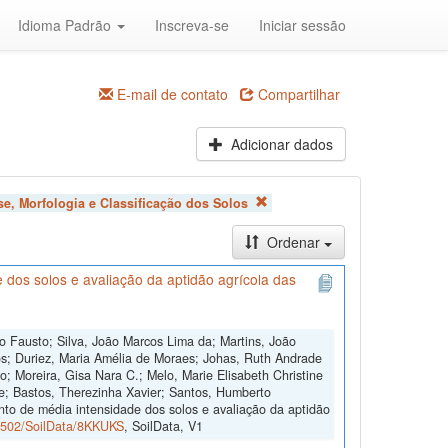
Idioma Padrão
Inscreva-se
Iniciar sessão
E-mail de contato
Compartilhar
Adicionar dados
e, Morfologia e Classificação dos Solos
Ordenar
dos solos e avaliação da aptidão agrícola das
o Fausto; Silva, João Marcos Lima da; Martins, João
s; Duriez, Maria Amélia de Moraes; Johas, Ruth Andrade
o; Moreira, Gisa Nara C.; Melo, Marie Elisabeth Christine
e; Bastos, Therezinha Xavier; Santos, Humberto
to de média intensidade dos solos e avaliação da aptidão
60502/SoilData/8KKUKS
, SoilData, V1