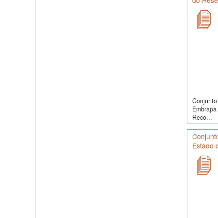
do Reser
Conjunto 
Embrapa 
Reco...
Conjunt
Estado d