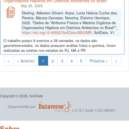
Organossolos Háplicos em Distintos Ambientes no Brasil"
Sep 25, 2025
Ebeling, Adierson Gilvani; Anjos, Lucia Helena Cunha dos;
Pereira, Marcos Gervasio; Novotny, Etelvino Henrique,
2025, "Dados de "Atributos Físicos e Matéria Orgânica de
Organossolos Háplicos em Distintos Ambientes no Brasil"",
https://doi.org/10.60502/SoilData/ABJUMR
, SoilData, V1
O trabalho possui 8 eventos e 38 camadas, os dados são
georreferenciados, os dados possuem análise física e quimica, foram
realizadas as coletas nos estados do RJ, MA e PR.
(Atual)
«
< Anterior
1
2
3
4
5
Próxima >
»
Copyright © 2026, SoilData
Desenvolvido por
v. 5.12.1 build 1122-cf90431
Sobre