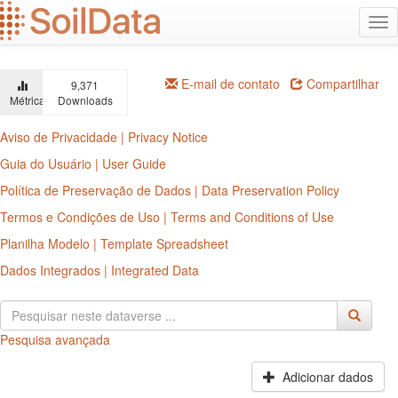
Ir
Alt
para
na
o
conteúdo
principal
E-mail de contato
Compartilhar
9,371
Métricas
Downloads
Aviso de Privacidade | Privacy Notice
Guia do Usuário | User Guide
Política de Preservação de Dados | Data Preservation Policy
Termos e Condições de Uso | Terms and Conditions of Use
Planilha Modelo | Template Spreadsheet
Dados Integrados | Integrated Data
Pesquisa avançada
Adicionar dados