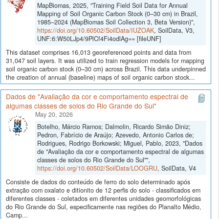
MapBiomas, 2025, "Training Field Soil Data for Annual
Mapping of Soil Organic Carbon Stock (0–30 cm) in Brazil,
1985–2024 (MapBiomas Soil Collection 3, Beta Version)",
https://doi.org/10.60502/SoilData/IUZOAK
, SoilData, V3,
UNF:6:W50LJp4/9PlCf4Fi4odlAg== [fileUNF]
This dataset comprises 16,013 georeferenced points and data from
31,047 soil layers. It was utilized to train regression models for mapping
soil organic carbon stock (0–30 cm) across Brazil. This data underpinned
the creation of annual (baseline) maps of soil organic carbon stock...
Dados de "Avaliação da cor e comportamento espectral de
algumas classes de solos do Rio Grande do Sul"
May 20, 2026
Botelho, Márcio Ramos; Dalmolin, Ricardo Simão Diniz;
Pedron, Fabrício de Araújo; Azevedo, Antonio Carlos de;
Rodrigues, Rodrigo Borkowski; Miguel, Pablo, 2023, "Dados
de "Avaliação da cor e comportamento espectral de algumas
classes de solos do Rio Grande do Sul"",
https://doi.org/10.60502/SoilData/LOOGRU
, SoilData, V4
Consiste de dados do conteúdo de ferro do solo determinado após
extração com oxalato e ditionito de 12 perfis do solo - classificados em
diferentes classes - coletados em diferentes unidades geomorfológicas
do Rio Grande do Sul, especificamente nas regiões do Planalto Médio,
Camp...