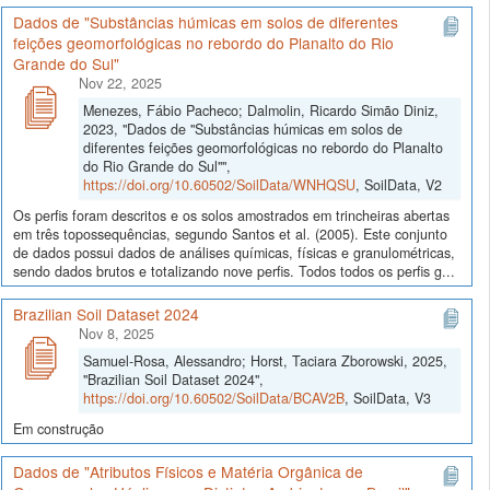
Dados de "Substâncias húmicas em solos de diferentes
feições geomorfológicas no rebordo do Planalto do Rio
Grande do Sul"
Nov 22, 2025
Menezes, Fábio Pacheco; Dalmolin, Ricardo Simão Diniz,
2023, "Dados de "Substâncias húmicas em solos de
diferentes feições geomorfológicas no rebordo do Planalto
do Rio Grande do Sul"",
https://doi.org/10.60502/SoilData/WNHQSU
, SoilData, V2
Os perfis foram descritos e os solos amostrados em trincheiras abertas
em três topossequências, segundo Santos et al. (2005). Este conjunto
de dados possui dados de análises químicas, físicas e granulométricas,
sendo dados brutos e totalizando nove perfis. Todos todos os perfis g...
Brazilian Soil Dataset 2024
Nov 8, 2025
Samuel-Rosa, Alessandro; Horst, Taciara Zborowski, 2025,
"Brazilian Soil Dataset 2024",
https://doi.org/10.60502/SoilData/BCAV2B
, SoilData, V3
Em construção
Dados de "Atributos Físicos e Matéria Orgânica de