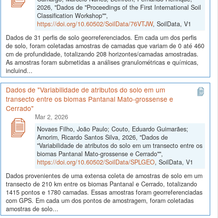
2026, "Dados de "Proceedings of the First International Soil
Classification Workshop"",
https://doi.org/10.60502/SoilData/76VTJW
, SoilData, V1
Dados de 31 perfis de solo georreferenciados. Em cada um dos perfis
de solo, foram coletadas amostras de camadas que variam de 0 até 460
cm de profundidade, totalizando 208 horizontes/camadas amostradas.
As amostras foram submetidas a análises granulométricas e químicas,
incluind...
Dados de "Variabilidade de atributos do solo em um
transecto entre os biomas Pantanal Mato-grossense e
Cerrado"
Mar 2, 2026
Novaes Filho, João Paulo; Couto, Eduardo Guimarães;
Amorim, Ricardo Santos Silva, 2026, "Dados de
"Variabilidade de atributos do solo em um transecto entre os
biomas Pantanal Mato-grossense e Cerrado"",
https://doi.org/10.60502/SoilData/SPLGEO
, SoilData, V1
Dados provenientes de uma extensa coleta de amostras de solo em um
transecto de 210 km entre os biomas Pantanal e Cerrado, totalizando
1415 pontos e 1780 camadas. Essas amostras foram georreferenciadas
com GPS. Em cada um dos pontos de amostragem, foram coletadas
amostras de solo...