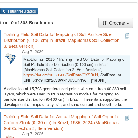
Filtrar resultados
1 to 10 of 303 Resultados
Ordenar
Training Field Soil Data for Mapping of Soil Particle Size
Distribution (0-100 cm) in Brazil (MapBiomas Soil Collection
3, Beta Version)
Aug 7, 2026
MapBiomas, 2025, "Training Field Soil Data for Mapping of
Soil Particle Size Distribution (0-100 cm) in Brazil
(MapBiomas Soil Collection 3, Beta Version)",
https://doi.org/10.60502/SoilData/OXSR2N
, SoilData, V6,
UNF:6:nd9Hlzm2JVBwN1JU3QhrhA== [fileUNF]
A collection of 15,798 georeferenced points with data from 60,883 soil
layers, which were used to train regression models for mapping soil
particle size distribution (0-100 cm) in Brazil. These data supported the
development of maps of clay, silt, and sand content and depth to la...
Training Field Soil Data for Annual Mapping of Soil Organic
Carbon Stock (0–30 cm) in Brazil, 1985–2024 (MapBiomas
Soil Collection 3, Beta Version)
Aug 7, 2026