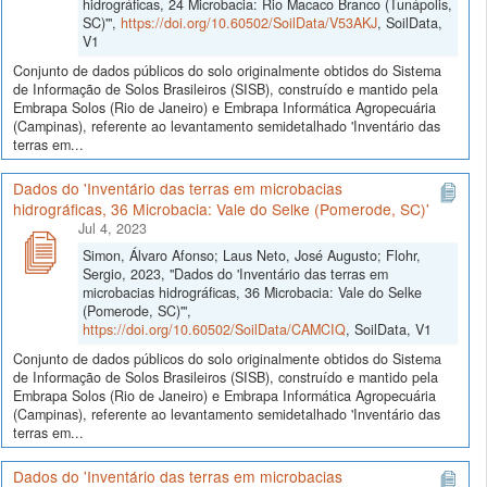
hidrográficas, 24 Microbacia: Rio Macaco Branco (Tunápolis,
SC)'",
https://doi.org/10.60502/SoilData/V53AKJ
, SoilData,
V1
Conjunto de dados públicos do solo originalmente obtidos do Sistema
de Informação de Solos Brasileiros (SISB), construído e mantido pela
Embrapa Solos (Rio de Janeiro) e Embrapa Informática Agropecuária
(Campinas), referente ao levantamento semidetalhado 'Inventário das
terras em...
Dados do 'Inventário das terras em microbacias
hidrográficas, 36 Microbacia: Vale do Selke (Pomerode, SC)'
Jul 4, 2023
Simon, Álvaro Afonso; Laus Neto, José Augusto; Flohr,
Sergio, 2023, "Dados do 'Inventário das terras em
microbacias hidrográficas, 36 Microbacia: Vale do Selke
(Pomerode, SC)'",
https://doi.org/10.60502/SoilData/CAMCIQ
, SoilData, V1
Conjunto de dados públicos do solo originalmente obtidos do Sistema
de Informação de Solos Brasileiros (SISB), construído e mantido pela
Embrapa Solos (Rio de Janeiro) e Embrapa Informática Agropecuária
(Campinas), referente ao levantamento semidetalhado 'Inventário das
terras em...
Dados do 'Inventário das terras em microbacias