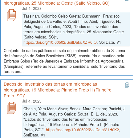
hidrográficas, 25 Microbacia: Oeste (Salto Veloso, SC)'
Jul 4, 2023
Tassinari, Colombo Celso Gaeta; Buchmann, Francisco
Sekiguchi de Carvalho e; Abati Filho, Abel; Figueiro, N.;
Pola, Augusto Carlos, 2023, "Dados do 'Inventário das
terras em microbacias hidrográficas, 25 Microbacia: Oeste
(Salto Veloso, SC)'",
https://doi.org/10.60502/SoilData/XZR6IO
, SoilData, V1
Conjunto de dados públicos do solo originalmente obtidos do Sistema
de Informação de Solos Brasileiros (SISB), construído e mantido pela
Embrapa Solos (Rio de Janeiro) e Embrapa Informática Agropecuária
(Campinas), referente ao levantamento semidetalhado 'Inventário das
terras em...
Dados do 'Inventário das terras em microbacias
hidrográficas, 19 Microbacia: Pinheiro Preto II (Pinheiro
Preto, SC)'
Jul 4, 2023
Chanin, Yara Maria Alves; Benez, Mara Cristina; Panichi, J.
de A.V.; Pola, Augusto Carlos; Souza, E. L. de., 2023,
"Dados do 'Inventário das terras em microbacias
hidrográficas, 19 Microbacia: Pinheiro Preto II (Pinheiro
Preto, SC)'",
https://doi.org/10.60502/SoilData/21H0K2
,
SoilData, V1