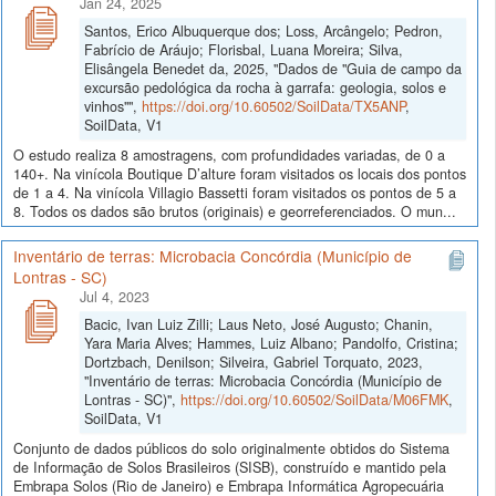
Jan 24, 2025
Santos, Erico Albuquerque dos; Loss, Arcângelo; Pedron,
Fabrício de Aráujo; Florisbal, Luana Moreira; Silva,
Elisângela Benedet da, 2025, "Dados de "Guia de campo da
excursão pedológica da rocha à garrafa: geologia, solos e
vinhos"",
https://doi.org/10.60502/SoilData/TX5ANP
,
SoilData, V1
O estudo realiza 8 amostragens, com profundidades variadas, de 0 a
140+. Na vinícola Boutique D’alture foram visitados os locais dos pontos
de 1 a 4. Na vinícola Villagio Bassetti foram visitados os pontos de 5 a
8. Todos os dados são brutos (originais) e georreferenciados. O mun...
Inventário de terras: Microbacia Concórdia (Município de
Lontras - SC)
Jul 4, 2023
Bacic, Ivan Luiz Zilli; Laus Neto, José Augusto; Chanin,
Yara Maria Alves; Hammes, Luiz Albano; Pandolfo, Cristina;
Dortzbach, Denilson; Silveira, Gabriel Torquato, 2023,
"Inventário de terras: Microbacia Concórdia (Município de
Lontras - SC)",
https://doi.org/10.60502/SoilData/M06FMK
,
SoilData, V1
Conjunto de dados públicos do solo originalmente obtidos do Sistema
de Informação de Solos Brasileiros (SISB), construído e mantido pela
Embrapa Solos (Rio de Janeiro) e Embrapa Informática Agropecuária