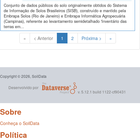
Conjunto de dados públicos do solo originalmente obtidos do Sistema
de Informação de Solos Brasileiros (SISB), construído e mantido pela
Embrapa Solos (Rio de Janeiro) e Embrapa Informática Agropecuária
(Campinas), referente ao levantamento semidetalhado 'Inventário das
terras em...
(Atual)
«
< Anterior
1
2
Próxima >
»
Copyright © 2026, SoilData
Desenvolvido por
v. 5.12.1 build 1122-cf90431
Sobre
Conheça o SoilData
Política