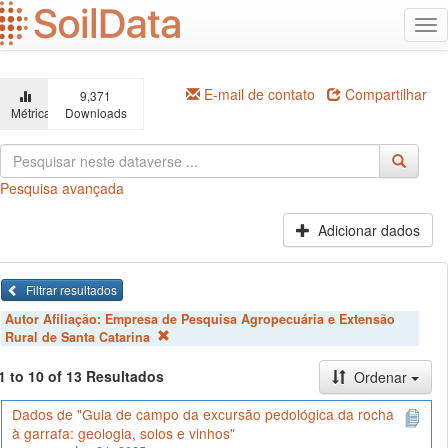
Ir
Alt
para
na
o
conteúdo
principal
E-mail de contato
Compartilhar
9,371
Métricas
Downloads
Pesquisa avançada
Adicionar dados
Filtrar resultados
Autor Afiliação:
Empresa de Pesquisa Agropecuária e Extensão
Rural de Santa Catarina
1 to 10 of 13 Resultados
Ordenar
Dados de "Guia de campo da excursão pedológica da rocha
à garrafa: geologia, solos e vinhos"