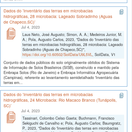
Dados do 'Inventário das terras em microbacias
hidrográficas, 28 microbacia: Lageado Sobradinho (Aguas
de Chapeco,SC)'
Jul 4, 2023
Laus Neto, José Augusto; Simon, A. A.; Medeiros Junior, M.
A.; Pola, Augusto Carlos, 2023, "Dados do 'Inventário das
terras em microbacias hidrográficas, 28 microbacia: Lageado
Sobradinho (Aguas de Chapeco,SC)'",
https://doi.org/10.60502/SoilData/U9L5VL
, SoilData, V1
Conjunto de dados públicos do solo originalmente obtidos do Sistema
de Informação de Solos Brasileiros (SISB), construído e mantido pela
Embrapa Solos (Rio de Janeiro) e Embrapa Informática Agropecuária
(Campinas), referente ao levantamento semidetalhado 'Inventário das
terras em...
Dados do 'Inventário das terras em microbacias
hidrográficas, 24 Microbacia: Rio Macaco Branco (Tunápolis,
SC)'
Jul 4, 2023
Tassinari, Colombo Celso Gaeta; Buchmann, Francisco
Sekiguchi de Carvalho e; Pola, Augusto Carlos; Baumgratz,
P., 2023, "Dados do 'Inventário das terras em microbacias