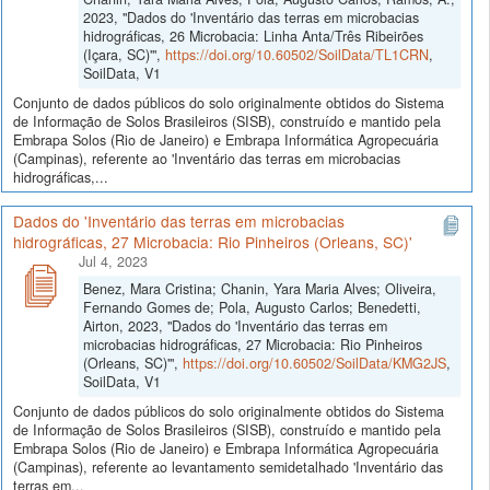
2023, "Dados do 'Inventário das terras em microbacias
hidrográficas, 26 Microbacia: Linha Anta/Três Ribeirões
(Içara, SC)'",
https://doi.org/10.60502/SoilData/TL1CRN
,
SoilData, V1
Conjunto de dados públicos do solo originalmente obtidos do Sistema
de Informação de Solos Brasileiros (SISB), construído e mantido pela
Embrapa Solos (Rio de Janeiro) e Embrapa Informática Agropecuária
(Campinas), referente ao 'Inventário das terras em microbacias
hidrográficas,...
Dados do 'Inventário das terras em microbacias
hidrográficas, 27 Microbacia: Rio Pinheiros (Orleans, SC)'
Jul 4, 2023
Benez, Mara Cristina; Chanin, Yara Maria Alves; Oliveira,
Fernando Gomes de; Pola, Augusto Carlos; Benedetti,
Airton, 2023, "Dados do 'Inventário das terras em
microbacias hidrográficas, 27 Microbacia: Rio Pinheiros
(Orleans, SC)'",
https://doi.org/10.60502/SoilData/KMG2JS
,
SoilData, V1
Conjunto de dados públicos do solo originalmente obtidos do Sistema
de Informação de Solos Brasileiros (SISB), construído e mantido pela
Embrapa Solos (Rio de Janeiro) e Embrapa Informática Agropecuária
(Campinas), referente ao levantamento semidetalhado 'Inventário das
terras em...