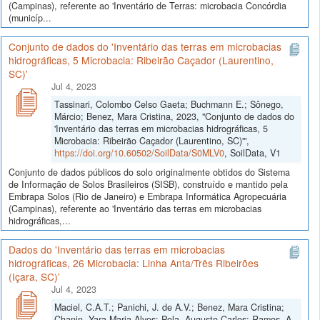
(Campinas), referente ao 'Inventário de Terras: microbacia Concórdia
(municíp...
Conjunto de dados do 'Inventário das terras em microbacias
hidrográficas, 5 Microbacia: Ribeirão Caçador (Laurentino,
SC)'
Jul 4, 2023
Tassinari, Colombo Celso Gaeta; Buchmann E.; Sônego,
Márcio; Benez, Mara Cristina, 2023, "Conjunto de dados do
'Inventário das terras em microbacias hidrográficas, 5
Microbacia: Ribeirão Caçador (Laurentino, SC)'",
https://doi.org/10.60502/SoilData/S0MLV0
, SoilData, V1
Conjunto de dados públicos do solo originalmente obtidos do Sistema
de Informação de Solos Brasileiros (SISB), construído e mantido pela
Embrapa Solos (Rio de Janeiro) e Embrapa Informática Agropecuária
(Campinas), referente ao 'Inventário das terras em microbacias
hidrográficas,...
Dados do 'Inventário das terras em microbacias
hidrográficas, 26 Microbacia: Linha Anta/Três Ribeirões
(Içara, SC)'
Jul 4, 2023
Maciel, C.A.T.; Panichi, J. de A.V.; Benez, Mara Cristina;
Chanin, Yara Maria Alves; Pola, Augusto Carlos; Ramos, A.,