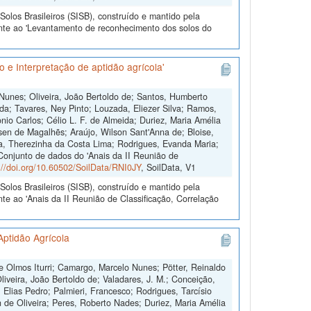
olos Brasileiros (SISB), construído e mantido pela
ente ao 'Levantamento de reconhecimento dos solos do
 e Interpretação de aptidão agrícola'
 Nunes; Oliveira, João Bertoldo de; Santos, Humberto
da; Tavares, Ney Pinto; Louzada, Eliezer Silva; Ramos,
io Carlos; Célio L. F. de Almeida; Duriez, Maria Amélia
sen de Magalhẽs; Araújo, Wilson Sant'Anna de; Bloise,
ra, Therezinha da Costa Lima; Rodrigues, Evanda Maria;
"Conjunto de dados do 'Anais da II Reunião de
://doi.org/10.60502/SoilData/RNI0JY
, SoilData, V1
olos Brasileiros (SISB), construído e mantido pela
te ao 'Anais da II Reunião de Classificação, Correlação
Aptidão Agrícola
 Olmos Iturri; Camargo, Marcelo Nunes; Pötter, Reinaldo
iveira, João Bertoldo de; Valadares, J. M.; Conceição,
 Elias Pedro; Palmieri, Francesco; Rodrigues, Tarcísio
 de Oliveira; Peres, Roberto Nades; Duriez, Maria Amélia