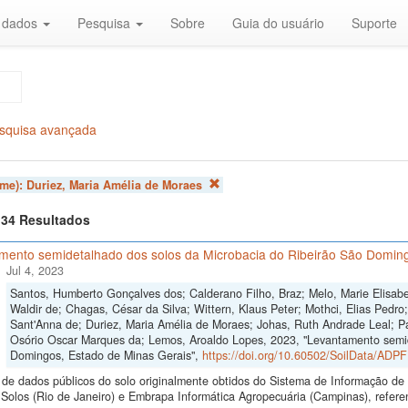
r dados
Pesquisa
Sobre
Guia do usuário
Suporte
squisa avançada
ome):
Duriez, Maria Amélia de Moraes
f 34 Resultados
mento semidetalhado dos solos da Microbacia do Ribeirão São Doming
Jul 4, 2023
Santos, Humberto Gonçalves dos; Calderano Filho, Braz; Melo, Marie Elisabe
Waldir de; Chagas, César da Silva; Wittern, Klaus Peter; Mothci, Elias Pedro
Sant'Anna de; Duriez, Maria Amélia de Moraes; Johas, Ruth Andrade Leal; Pa
Osório Oscar Marques da; Lemos, Aroaldo Lopes, 2023, "Levantamento semid
Domingos, Estado de Minas Gerais",
https://doi.org/10.60502/SoilData/ADP
de dados públicos do solo originalmente obtidos do Sistema de Informação de S
Solos (Rio de Janeiro) e Embrapa Informática Agropecuária (Campinas), refer