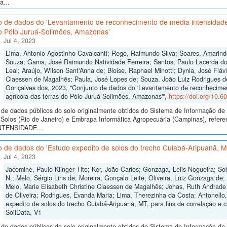
a...
o de dados do 'Levantamento de reconhecimento de média intensidade 
do Pólo Juruá-Solimões, Amazonas'
Jul 4, 2023
Lima, Antonio Agostinho Cavalcanti; Rego, Raimundo Silva; Soares, Amarind
Souza; Gama, José Raimundo Natividade Ferreira; Santos, Paulo Lacerda do
Leal; Araújo, Wilson Sant'Anna de; Bloise, Raphael Minotti; Dynia, José Flávi
Claessen de Magalhẽs; Paula, José Lopes de; Souza, João Luiz Rodrigues d
Gonçalves dos, 2023, "Conjunto de dados do 'Levantamento de reconhecimen
agrícola das terras do Pólo Juruá-Solimões, Amazonas'",
https://doi.org/10.
de dados públicos do solo originalmente obtidos do Sistema de Informação de S
Solos (Rio de Janeiro) e Embrapa Informática Agropecuária (Campinas), 
NTENSIDADE...
 de dados do 'Estudo expedito de solos do trecho Cuiabá-Aripuanã, MT,
Jul 4, 2023
Jacomine, Paulo Klinger Tito; Ker, João Carlos; Gonzaga, Lelis Nogueira; So
N.; Melo, Sérgio Lins de; Moreira, Gonçalo Leite; Oliveira, Luiz Gonzaga de
Melo, Marie Elisabeth Christine Claessen de Magalhẽs; Johas, Ruth Andrade 
de Oliveira; Rodrigues, Evanda Maria; Lima, Therezinha da Costa; Antonello,
expedito de solos do trecho Cuiabá-Aripuanã, MT, para fins de correlação e cl
SoilData, V1
de dados públicos do solo originalmente obtidos do Sistema de Informação de S