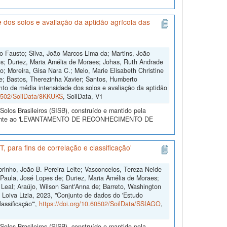
dos solos e avaliação da aptidão agrícola das
o Fausto; Silva, João Marcos Lima da; Martins, João
s; Duriez, Maria Amélia de Moraes; Johas, Ruth Andrade
o; Moreira, Gisa Nara C.; Melo, Marie Elisabeth Christine
e; Bastos, Therezinha Xavier; Santos, Humberto
to de média intensidade dos solos e avaliação da aptidão
60502/SoilData/8KKUKS
, SoilData, V1
olos Brasileiros (SISB), construído e mantido pela
referente ao 'LEVANTAMENTO DE RECONHECIMENTO DE
 para fins de correlação e classificação'
brinho, João B. Pereira Leite; Vasconcelos, Tereza Neide
; Paula, José Lopes de; Duriez, Maria Amélia de Moraes;
Leal; Araújo, Wilson Sant'Anna de; Barreto, Washington
 Loiva Lizia, 2023, "Conjunto de dados do 'Estudo
assificação'",
https://doi.org/10.60502/SoilData/SSIAGO
,
olos Brasileiros (SISB), construído e mantido pela