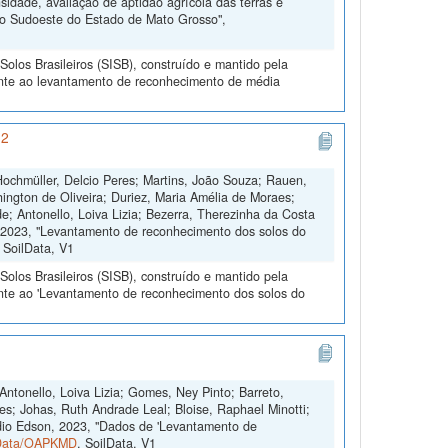
dade, avaliação de aptidão agrícola das terras e
do Sudoeste do Estado de Mato Grosso",
olos Brasileiros (SISB), construído e mantido pela
ente ao levantamento de reconhecimento de média
 2
 Hochmüller, Delcio Peres; Martins, João Souza; Rauen,
ington de Oliveira; Duriez, Maria Amélia de Moraes;
; Antonello, Loiva Lizia; Bezerra, Therezinha da Costa
e, 2023, "Levantamento de reconhecimento dos solos do
, SoilData, V1
olos Brasileiros (SISB), construído e mantido pela
ente ao 'Levantamento de reconhecimento dos solos do
Antonello, Loiva Lizia; Gomes, Ney Pinto; Barreto,
es; Johas, Ruth Andrade Leal; Bloise, Raphael Minotti;
dio Edson, 2023, "Dados de 'Levantamento de
ilData/OAPKMD
, SoilData, V1