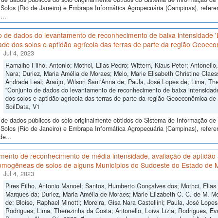
Solos (Rio de Janeiro) e Embrapa Informática Agropecuária (Campinas), refere
...
o de dados do levantamento de reconhecimento de baixa intensidade 
ade dos solos e aptidão agrícola das terras de parte da região Geoeco
Jul 4, 2023
Ramalho Filho, Antonio; Mothci, Elias Pedro; Wittern, Klaus Peter; Antonello
Nara; Duriez, Maria Amélia de Moraes; Melo, Marie Elisabeth Christine Claes
Andrade Leal; Araújo, Wilson Sant'Anna de; Paula, José Lopes de; Lima, The
"Conjunto de dados do levantamento de reconhecimento de baixa intensidad
dos solos e aptidão agrícola das terras de parte da região Geoeconômica de B
SoilData, V1
de dados públicos do solo originalmente obtidos do Sistema de Informação de S
Solos (Rio de Janeiro) e Embrapa Informática Agropecuária (Campinas), refer
de...
ento de reconhecimento de média intensidade, avaliação de aptidão a
omogêneas de solos de alguns Municípios do Sudoeste do Estado de 
Jul 4, 2023
Pires Filho, Antonio Manoel; Santos, Humberto Gonçalves dos; Mothci, Elias
Marques da; Duriez, Maria Amélia de Moraes; Marie Elizabeth C. C. de M. Me
de; Bloise, Raphael Minotti; Moreira, Gisa Nara Castellini; Paula, José Lope
Rodrigues; Lima, Therezinha da Costa; Antonello, Loiva Lizia; Rodrigues, Ev