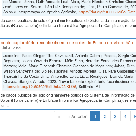
de Moraes; Johas, Ruth Andrade Leal; Melo, Marie Elisabeth Christine Claes
José Lopes de; Souza, João Luiz Rodrigues de; Lima, Paulo Cardoso de, 2023
Solos e Interpretação de Aptidão Agrícola",
https://doi.org/10.60502/SoilDa
de dados públicos do solo originalmente obtidos do Sistema de Informação de S
olos (Rio de Janeiro) e Embrapa Informática Agropecuária (Campinas), referen
mento exploratório-reconhecimento de solos do Estado do Maranhão
Jul 4, 2023
Jacomine, Paulo Klinger Tito; Cavalcanti, Anionto Cabral; Pessoa, Sergio Cos
Regueira; Lopes, Osvaldo Ferreira; Mélo Filho, Heraclio Fernandes Raposo 
Moraes; Melo, Marie Elisabeth Christine Claessen de Magalhẽs; Johas, Ruth 
Wilson Sant'Anna de; Bloise, Raphael Minotti; Moreira, Gisa Nara Castellini; 
Therezinha da Costa Lima; Antonello, Loiva Lizia; Rodrigues, Evanda Maria;
Chaves; Stange, Alfredo, 2023, "Levantamento exploratório-reconhecimento 
https://doi.org/10.60502/SoilData/3NKLQ6
, SoilData, V1
de dados públicos do solo originalmente obtidos do Sistema de Informação de S
Solos (Rio de Janeiro) e Embrapa Informática Agropecuária (Campinas), refere
men...
(Atual)
«
< Anterior
1
2
3
4