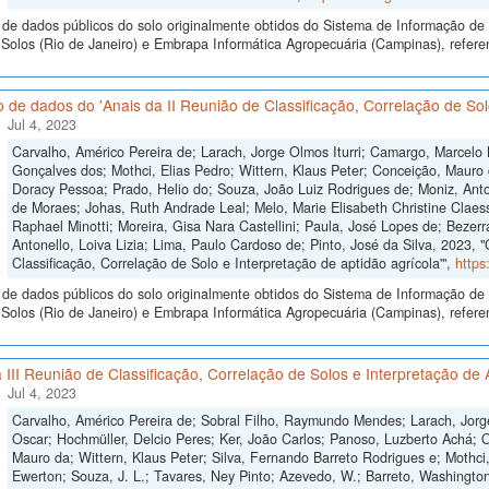
de dados públicos do solo originalmente obtidos do Sistema de Informação de S
Solos (Rio de Janeiro) e Embrapa Informática Agropecuária (Campinas), refer
 de dados do 'Anais da II Reunião de Classificação, Correlação de Solo
Jul 4, 2023
Carvalho, Américo Pereira de; Larach, Jorge Olmos Iturri; Camargo, Marcelo
Gonçalves dos; Mothci, Elias Pedro; Wittern, Klaus Peter; Conceição, Mauro 
Doracy Pessoa; Prado, Helio do; Souza, João Luiz Rodrigues de; Moniz, Anton
de Moraes; Johas, Ruth Andrade Leal; Melo, Marie Elisabeth Christine Claes
Raphael Minotti; Moreira, Gisa Nara Castellini; Paula, José Lopes de; Bezer
Antonello, Loiva Lizia; Lima, Paulo Cardoso de; Pinto, José da Silva, 2023, 
Classificação, Correlação de Solo e Interpretação de aptidão agrícola'",
https
de dados públicos do solo originalmente obtidos do Sistema de Informação de S
olos (Rio de Janeiro) e Embrapa Informática Agropecuária (Campinas), referen
 III Reunião de Classificação, Correlação de Solos e Interpretação de 
Jul 4, 2023
Carvalho, Américo Pereira de; Sobral Filho, Raymundo Mendes; Larach, Jorge
Oscar; Hochmüller, Delcio Peres; Ker, João Carlos; Panoso, Luzberto Achá; Ol
Mauro da; Wittern, Klaus Peter; Silva, Fernando Barreto Rodrigues e; Mothci,
Ewerton; Souza, J. L.; Tavares, Ney Pinto; Azevedo, W.; Barreto, Washington