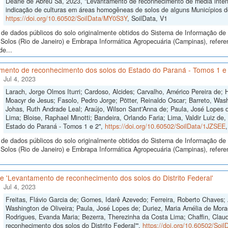
Deane de Abreu Sá, 2023, "Levantamento de reconhecimento de média intensi
indicação de culturas em áreas homogêneas de solos de alguns Municípios 
https://doi.org/10.60502/SoilData/MY0S3Y
, SoilData, V1
de dados públicos do solo originalmente obtidos do Sistema de Informação de S
Solos (Rio de Janeiro) e Embrapa Informática Agropecuária (Campinas), refer
de...
mento de reconhecimento dos solos do Estado do Paraná - Tomos 1 e
Jul 4, 2023
Larach, Jorge Olmos Iturri; Cardoso, Alcides; Carvalho, Américo Pereira de;
Moacyr de Jesus; Fasolo, Pedro Jorge; Pötter, Reinaldo Oscar; Barreto, Wash
Johas, Ruth Andrade Leal; Araújo, Wilson Sant'Anna de; Paula, José Lopes de
Lima; Bloise, Raphael Minotti; Bandeira, Orlando Faria; Lima, Valdir Luiz d
Estado do Paraná - Tomos 1 e 2",
https://doi.org/10.60502/SoilData/1JZSEE
de dados públicos do solo originalmente obtidos do Sistema de Informação de S
Solos (Rio de Janeiro) e Embrapa Informática Agropecuária (Campinas), refer
 'Levantamento de reconhecimento dos solos do Distrito Federal'
Jul 4, 2023
Freitas, Flávio Garcia de; Gomes, Idarê Azevedo; Ferreira, Roberto Chaves; 
Washington de Oliveira; Paula, José Lopes de; Duriez, Maria Amélia de Mora
Rodrigues, Evanda Maria; Bezerra, Therezinha da Costa Lima; Chaffin, Clau
reconhecimento dos solos do Distrito Federal'",
https://doi.org/10.60502/So