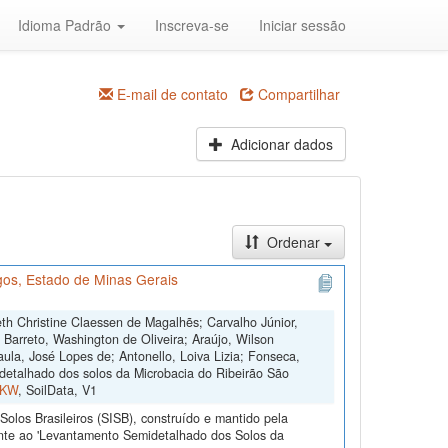
Idioma Padrão
Inscreva-se
Iniciar sessão
E-mail de contato
Compartilhar
Adicionar dados
Ordenar
os, Estado de Minas Gerais
th Christine Claessen de Magalhẽs; Carvalho Júnior,
; Barreto, Washington de Oliveira; Araújo, Wilson
ula, José Lopes de; Antonello, Loiva Lizia; Fonseca,
etalhado dos solos da Microbacia do Ribeirão São
FKW
, SoilData, V1
olos Brasileiros (SISB), construído e mantido pela
ente ao 'Levantamento Semidetalhado dos Solos da