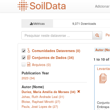
Ir
Adiciona
para
o
conteúdo
principal
Métricas
9,371 Downloads
Pe
Autor (N
Comunidades Dataverses (0)
Conjuntos de Dados (34)
1 to 10 o
Arquivos (0)
Levanta
Publication Year
2023 (34)
Autor (Nome)
Duriez, Maria Amélia de Moraes (34)
Johas, Ruth Andrade Leal (31)
Bloise, Raphael Minotti (27)
Conjunto 
Paula, José Lopes de (27)
Embrapa 