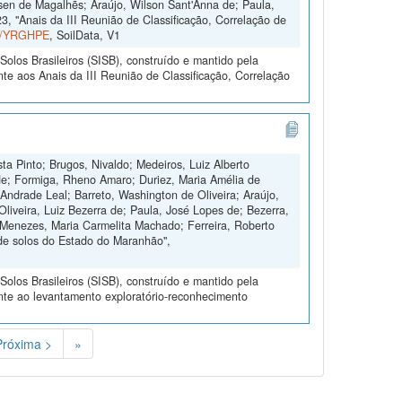
sen de Magalhẽs; Araújo, Wilson Sant'Anna de; Paula,
, "Anais da III Reunião de Classificação, Correlação de
ta/YRGHPE
, SoilData, V1
olos Brasileiros (SISB), construído e mantido pela
te aos Anais da III Reunião de Classificação, Correlação
ta Pinto; Brugos, Nivaldo; Medeiros, Luiz Alberto
de; Formiga, Rheno Amaro; Duriez, Maria Amélia de
Andrade Leal; Barreto, Washington de Oliveira; Araújo,
Oliveira, Luiz Bezerra de; Paula, José Lopes de; Bezerra,
 Menezes, Maria Carmelita Machado; Ferreira, Roberto
de solos do Estado do Maranhão",
olos Brasileiros (SISB), construído e mantido pela
nte ao levantamento exploratório-reconhecimento
Próxima >
»