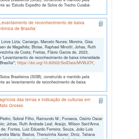
nte ao 'Estudo Expedito de Solos do Trecho Cuiabá-
'Levantamento de reconhecimento de baixa
nômica de Brasília'
, Loiva Lizia; Camargo, Marcelo Nunes; Moreira, Gisa
sen de Magalhẽs; Bloise, Raphael Minotti; Johas, Ruth
rezinha da Costa; Freitas, Flávio Garcia de, 2023,
e 'Levantamento de reconhecimento de baixa intensidade
rasília'",
https://doi.org/10.60502/SoilData/MVWJOY
,
olos Brasileiros (SISB), construído e mantido pela
ente ao levantamento de reconhecimento de baixa
grícola das terras e indicação de culturas em
Mato Grosso
 Pedro; Sobral Filho, Raimundo M.; Fonseca, Osório Oscar
lo; Johas, Ruth Andrade Leal; Araújo, Wilson Sant'Anna
s de; Fontes, Luiz Eduardo Ferreira; Souza, João Luis
andra Maria; Bastos, Therezinha Xavier; Diniz, Tatiana