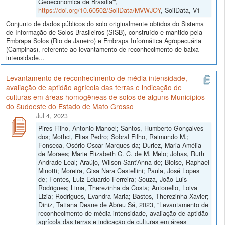
Geoeconômica de Brasília'",
https://doi.org/10.60502/SoilData/MVWJOY
, SoilData, V1
Conjunto de dados públicos do solo originalmente obtidos do Sistema
de Informação de Solos Brasileiros (SISB), construído e mantido pela
Embrapa Solos (Rio de Janeiro) e Embrapa Informática Agropecuária
(Campinas), referente ao levantamento de reconhecimento de baixa
intensidade...
Levantamento de reconhecimento de média intensidade,
avaliação de aptidão agrícola das terras e indicação de
culturas em áreas homogêneas de solos de alguns Municípios
do Sudoeste do Estado de Mato Grosso
Jul 4, 2023
Pires Filho, Antonio Manoel; Santos, Humberto Gonçalves
dos; Mothci, Elias Pedro; Sobral Filho, Raimundo M.;
Fonseca, Osório Oscar Marques da; Duriez, Maria Amélia
de Moraes; Marie Elizabeth C. C. de M. Melo; Johas, Ruth
Andrade Leal; Araújo, Wilson Sant'Anna de; Bloise, Raphael
Minotti; Moreira, Gisa Nara Castellini; Paula, José Lopes
de; Fontes, Luiz Eduardo Ferreira; Souza, João Luis
Rodrigues; Lima, Therezinha da Costa; Antonello, Loiva
Lizia; Rodrigues, Evandra Maria; Bastos, Therezinha Xavier;
Diniz, Tatiana Deane de Abreu Sá, 2023, "Levantamento de
reconhecimento de média intensidade, avaliação de aptidão
agrícola das terras e indicação de culturas em áreas