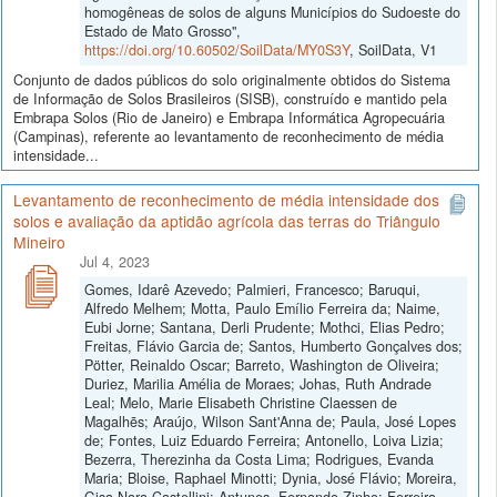
homogêneas de solos de alguns Municípios do Sudoeste do
Estado de Mato Grosso",
https://doi.org/10.60502/SoilData/MY0S3Y
, SoilData, V1
Conjunto de dados públicos do solo originalmente obtidos do Sistema
de Informação de Solos Brasileiros (SISB), construído e mantido pela
Embrapa Solos (Rio de Janeiro) e Embrapa Informática Agropecuária
(Campinas), referente ao levantamento de reconhecimento de média
intensidade...
Levantamento de reconhecimento de média intensidade dos
solos e avaliação da aptidão agrícola das terras do Triângulo
Mineiro
Jul 4, 2023
Gomes, Idarê Azevedo; Palmieri, Francesco; Baruqui,
Alfredo Melhem; Motta, Paulo Emílio Ferreira da; Naime,
Eubi Jorne; Santana, Derli Prudente; Mothci, Elias Pedro;
Freitas, Flávio Garcia de; Santos, Humberto Gonçalves dos;
Pötter, Reinaldo Oscar; Barreto, Washington de Oliveira;
Duriez, Marilia Amélia de Moraes; Johas, Ruth Andrade
Leal; Melo, Marie Elisabeth Christine Claessen de
Magalhẽs; Araújo, Wilson Sant'Anna de; Paula, José Lopes
de; Fontes, Luiz Eduardo Ferreira; Antonello, Loiva Lizia;
Bezerra, Therezinha da Costa Lima; Rodrigues, Evanda
Maria; Bloise, Raphael Minotti; Dynia, José Flávio; Moreira,
Gisa Nara Castellini; Antunes, Fernando Zinho; Ferreira,