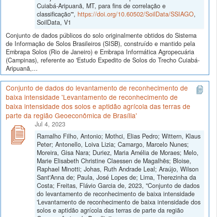
Cuiabá-Aripuanã, MT, para fins de correlação e
classificação'",
https://doi.org/10.60502/SoilData/SSIAGO
,
SoilData, V1
Conjunto de dados públicos do solo originalmente obtidos do Sistema
de Informação de Solos Brasileiros (SISB), construído e mantido pela
Embrapa Solos (Rio de Janeiro) e Embrapa Informática Agropecuária
(Campinas), referente ao 'Estudo Expedito de Solos do Trecho Cuiabá-
Aripuanã,...
Conjunto de dados do levantamento de reconhecimento de
baixa intensidade 'Levantamento de reconhecimento de
baixa intensidade dos solos e aptidão agrícola das terras de
parte da região Geoeconômica de Brasília'
Jul 4, 2023
Ramalho Filho, Antonio; Mothci, Elias Pedro; Wittern, Klaus
Peter; Antonello, Loiva Lizia; Camargo, Marcelo Nunes;
Moreira, Gisa Nara; Duriez, Maria Amélia de Moraes; Melo,
Marie Elisabeth Christine Claessen de Magalhẽs; Bloise,
Raphael Minotti; Johas, Ruth Andrade Leal; Araújo, Wilson
Sant'Anna de; Paula, José Lopes de; Lima, Therezinha da
Costa; Freitas, Flávio Garcia de, 2023, "Conjunto de dados
do levantamento de reconhecimento de baixa intensidade
'Levantamento de reconhecimento de baixa intensidade dos
solos e aptidão agrícola das terras de parte da região