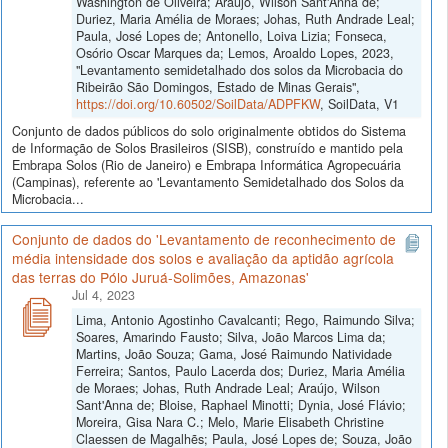
Washington de Oliveira; Araújo, Wilson Sant'Anna de;
Duriez, Maria Amélia de Moraes; Johas, Ruth Andrade Leal;
Paula, José Lopes de; Antonello, Loiva Lizia; Fonseca,
Osório Oscar Marques da; Lemos, Aroaldo Lopes, 2023,
"Levantamento semidetalhado dos solos da Microbacia do
Ribeirão São Domingos, Estado de Minas Gerais",
https://doi.org/10.60502/SoilData/ADPFKW
, SoilData, V1
Conjunto de dados públicos do solo originalmente obtidos do Sistema
de Informação de Solos Brasileiros (SISB), construído e mantido pela
Embrapa Solos (Rio de Janeiro) e Embrapa Informática Agropecuária
(Campinas), referente ao 'Levantamento Semidetalhado dos Solos da
Microbacia...
Conjunto de dados do 'Levantamento de reconhecimento de
média intensidade dos solos e avaliação da aptidão agrícola
das terras do Pólo Juruá-Solimões, Amazonas'
Jul 4, 2023
Lima, Antonio Agostinho Cavalcanti; Rego, Raimundo Silva;
Soares, Amarindo Fausto; Silva, João Marcos Lima da;
Martins, João Souza; Gama, José Raimundo Natividade
Ferreira; Santos, Paulo Lacerda dos; Duriez, Maria Amélia
de Moraes; Johas, Ruth Andrade Leal; Araújo, Wilson
Sant'Anna de; Bloise, Raphael Minotti; Dynia, José Flávio;
Moreira, Gisa Nara C.; Melo, Marie Elisabeth Christine
Claessen de Magalhẽs; Paula, José Lopes de; Souza, João