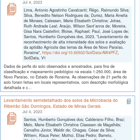
Jul 4, 2023
Lima, Antonio Agostinho Cavalcanti; Rêgo, Raimundo Silva;
Silva, Benedito Nelson Rodrigues da; Duriez, Maria Amelia
de Moraes; Calessen, Marie Elisabeth Christine; Johas,
Ruth Andrade Leal; Araújo, Wilson Sant’anna de; Moreira,
Gisa Nara Castellini; Bloise, Raphael; Paul, José Lopes de;
Santos, Humberto Gonçalves dos, 2023, "Levantamento de
reconhecimento de alta intensidade dos solos e avaliação
da aptidão Agrícola das terras da Área de Novo Paraíso,
Roraima",
https://doi.org/10.60502/SoilData/AW4PFZ
,
SoilData, V1
Dados de perfis do solo observados e amostrados, para fins de
classificação e mapeamento pedológico na escala 1:250.000, área de
Novo Paraíso, no Estado de Roraima. As observações de 21 perfis do
solo foram feitas em locais representativos, com descrição morfológica
detalhada e c...
Levantamento semidetalhado dos solos da Microbacia do
Ribeirão São Domingos, Estado de Minas Gerais
Jul 4, 2023
Santos, Humberto Gonçalves dos; Calderano Filho, Braz;
Melo, Marie Elisabeth Christine Claessen de Magalhẽs;
Carvalho Júnior, Waldir de; Chagas, César da Silva;
Wittern, Klaus Peter; Mothci, Elias Pedro; Barreto,