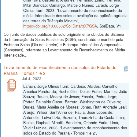
Mitzi Brandão; Camargo, Marcelo Nunes; Larach, Jorge
Olmos Iturri, 2023, "Levantamento de reconhecimento de
média intensidade dos solos e avaliação da aptidão agrícola
das terras do Triângulo Mineiro",
https://doi.org/10.60502/SoilData/3XPGSA
, SoilData, V1
Conjunto de dados públicos do solo originalmente obtidos do Sistema
de Informação de Solos Brasileiros (SISB), construído e mantido pela
Embrapa Solos (Rio de Janeiro) e Embrapa Informática Agropecuária
(Campinas), referente ao Levantamento de Reconhecimento de Média
Intensidade...
Levantamento de reconhecimento dos solos do Estado do
Paraná - Tomos 1 e 2
Jul 4, 2023
Larach, Jorge Olmos Iturri; Cardoso, Alcides; Carvalho,
Américo Pereira de; Hochmüller, Delcio Peres; Martins, João
Souza; Rauen, Moacyr de Jesus; Fasolo, Pedro Jorge;
Pötter, Reinaldo Oscar; Barreto, Washington de Oliveira;
Duriez, Maria Amélia de Moraes; Johas, Ruth Andrade Leal;
Araújo, Wilson Sant'Anna de; Paula, José Lopes de;
Antonello, Loiva Lizia; Bezerra, Therezinha da Costa Lima;
Bloise, Raphael Minotti; Bandeira, Orlando Faria; Lima,
Valdir Luiz de, 2023, "Levantamento de reconhecimento dos
solos do Estado do Paraná - Tomos 1 e 2",