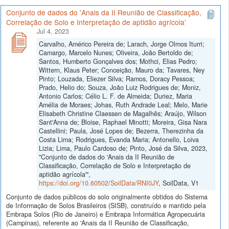
Conjunto de dados do 'Anais da II Reunião de Classificação,
Correlação de Solo e Interpretação de aptidão agrícola'
Jul 4, 2023
Carvalho, Américo Pereira de; Larach, Jorge Olmos Iturri;
Camargo, Marcelo Nunes; Oliveira, João Bertoldo de;
Santos, Humberto Gonçalves dos; Mothci, Elias Pedro;
Wittern, Klaus Peter; Conceição, Mauro da; Tavares, Ney
Pinto; Louzada, Eliezer Silva; Ramos, Doracy Pessoa;
Prado, Helio do; Souza, João Luiz Rodrigues de; Moniz,
Antonio Carlos; Célio L. F. de Almeida; Duriez, Maria
Amélia de Moraes; Johas, Ruth Andrade Leal; Melo, Marie
Elisabeth Christine Claessen de Magalhẽs; Araújo, Wilson
Sant'Anna de; Bloise, Raphael Minotti; Moreira, Gisa Nara
Castellini; Paula, José Lopes de; Bezerra, Therezinha da
Costa Lima; Rodrigues, Evanda Maria; Antonello, Loiva
Lizia; Lima, Paulo Cardoso de; Pinto, José da Silva, 2023,
"Conjunto de dados do 'Anais da II Reunião de
Classificação, Correlação de Solo e Interpretação de
aptidão agrícola'",
https://doi.org/10.60502/SoilData/RNI0JY
, SoilData, V1
Conjunto de dados públicos do solo originalmente obtidos do Sistema
de Informação de Solos Brasileiros (SISB), construído e mantido pela
Embrapa Solos (Rio de Janeiro) e Embrapa Informática Agropecuária
(Campinas), referente ao 'Anais da II Reunião de Classificação,