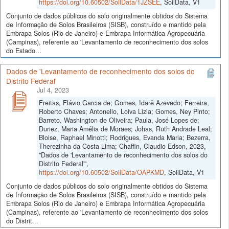
https://doi.org/10.60502/SoilData/1JZSEE
, SoilData, V1
Conjunto de dados públicos do solo originalmente obtidos do Sistema
de Informação de Solos Brasileiros (SISB), construído e mantido pela
Embrapa Solos (Rio de Janeiro) e Embrapa Informática Agropecuária
(Campinas), referente ao 'Levantamento de reconhecimento dos solos
do Estado...
Dados de 'Levantamento de reconhecimento dos solos do
Distrito Federal'
Jul 4, 2023
Freitas, Flávio Garcia de; Gomes, Idarê Azevedo; Ferreira,
Roberto Chaves; Antonello, Loiva Lizia; Gomes, Ney Pinto;
Barreto, Washington de Oliveira; Paula, José Lopes de;
Duriez, Maria Amélia de Moraes; Johas, Ruth Andrade Leal;
Bloise, Raphael Minotti; Rodrigues, Evanda Maria; Bezerra,
Therezinha da Costa Lima; Chaffin, Claudio Edson, 2023,
"Dados de 'Levantamento de reconhecimento dos solos do
Distrito Federal'",
https://doi.org/10.60502/SoilData/OAPKMD
, SoilData, V1
Conjunto de dados públicos do solo originalmente obtidos do Sistema
de Informação de Solos Brasileiros (SISB), construído e mantido pela
Embrapa Solos (Rio de Janeiro) e Embrapa Informática Agropecuária
(Campinas), referente ao 'Levantamento de reconhecimento dos solos
do Distrit...