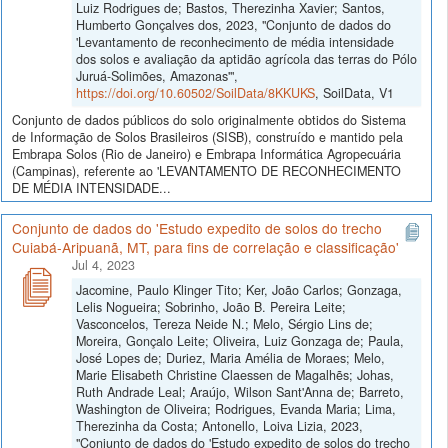
Luiz Rodrigues de; Bastos, Therezinha Xavier; Santos,
Humberto Gonçalves dos, 2023, "Conjunto de dados do
'Levantamento de reconhecimento de média intensidade
dos solos e avaliação da aptidão agrícola das terras do Pólo
Juruá-Solimões, Amazonas'",
https://doi.org/10.60502/SoilData/8KKUKS
, SoilData, V1
Conjunto de dados públicos do solo originalmente obtidos do Sistema
de Informação de Solos Brasileiros (SISB), construído e mantido pela
Embrapa Solos (Rio de Janeiro) e Embrapa Informática Agropecuária
(Campinas), referente ao 'LEVANTAMENTO DE RECONHECIMENTO
DE MÉDIA INTENSIDADE...
Conjunto de dados do 'Estudo expedito de solos do trecho
Cuiabá-Aripuanã, MT, para fins de correlação e classificação'
Jul 4, 2023
Jacomine, Paulo Klinger Tito; Ker, João Carlos; Gonzaga,
Lelis Nogueira; Sobrinho, João B. Pereira Leite;
Vasconcelos, Tereza Neide N.; Melo, Sérgio Lins de;
Moreira, Gonçalo Leite; Oliveira, Luiz Gonzaga de; Paula,
José Lopes de; Duriez, Maria Amélia de Moraes; Melo,
Marie Elisabeth Christine Claessen de Magalhẽs; Johas,
Ruth Andrade Leal; Araújo, Wilson Sant'Anna de; Barreto,
Washington de Oliveira; Rodrigues, Evanda Maria; Lima,
Therezinha da Costa; Antonello, Loiva Lizia, 2023,
"Conjunto de dados do 'Estudo expedito de solos do trecho