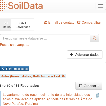
Ir
Alt
para
na
o
conteúdo
principal
E-mail de contato
Compartilhar
9,371
Métricas
Downloads
Pesquisa avançada
Adicionar dados
Filtrar resultados
Autor (Nome):
Johas, Ruth Andrade Leal
1 to 10 of 35 Resultados
Ordenar
Levantamento de reconhecimento de alta intensidade dos
solos e avaliação da aptidão Agrícola das terras da Área de
Novo Paraíso, Roraima