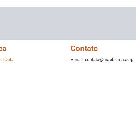
ca
Contato
SoilData
E-mail: contato@mapbiomas.org