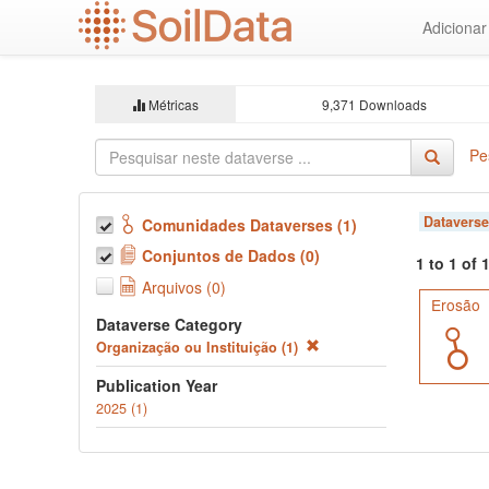
Ir
Adiciona
para
o
conteúdo
principal
Métricas
9,371 Downloads
Pe
Dataverse
Comunidades Dataverses (1)
Conjuntos de Dados (0)
1 to 1 of
Arquivos (0)
Erosão
Dataverse Category
Organização ou Instituição (1)
Publication Year
2025 (1)