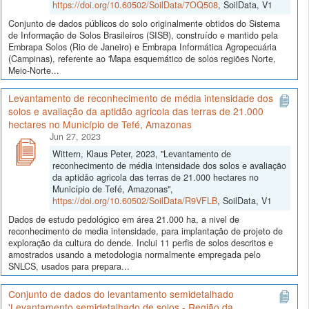
https://doi.org/10.60502/SoilData/7OQ508
, SoilData, V1
Conjunto de dados públicos do solo originalmente obtidos do Sistema
de Informação de Solos Brasileiros (SISB), construído e mantido pela
Embrapa Solos (Rio de Janeiro) e Embrapa Informática Agropecuária
(Campinas), referente ao 'Mapa esquemático de solos regiões Norte,
Meio-Norte...
Levantamento de reconhecimento de média intensidade dos
solos e avaliação da aptidão agricola das terras de 21.000
hectares no Município de Tefé, Amazonas
Jun 27, 2023
Wittern, Klaus Peter, 2023, "Levantamento de
reconhecimento de média intensidade dos solos e avaliação
da aptidão agricola das terras de 21.000 hectares no
Município de Tefé, Amazonas",
https://doi.org/10.60502/SoilData/R9VFLB
, SoilData, V1
Dados de estudo pedológico em área 21.000 ha, a nivel de
reconhecimento de media intensidade, para implantação de projeto de
exploração da cultura do dende. Inclui 11 perfis de solos descritos e
amostrados usando a metodologia normalmente empregada pelo
SNLCS, usados para prepara...
Conjunto de dados do levantamento semidetalhado
'Levantamento semidetalhado de solos - Região da