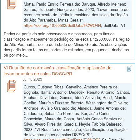
Motta, Paulo Emílio Ferreira da; Baruqui, Alfredo Melhem;
Santos, Humberto Gonçalves dos, 2023, "Levantamento de
reconhecimento de média intensidade dos solos da Região
do Alto Paranaíba, Minas Gerais",
https://doi.org/10.60502/SoilData/FCWO4N
, SoilData, V1
Dados de perfis do solo observados e amostrados, para fins de
classificação e mapeamento pedológico na escala 1:250.000, na região
do Alto Paranaíba, oeste do Estado de Minas Gerais. As observações
dos perfis foram feitas em cortes de estradas, em pequenas trincheiras
ou por meio...
VI Reunião de correlação, classificação e aplicação de
levantamentos de solos RS/SC/PR
Jul 4, 2023
Curcio, Gustavo Ribas; Carvalho, Américo Pereira de;
Bognola, Itamar Antonio; Dedecek, Renato Antonio; Santos,
Raphael David dos; Gomes, Iderê Azevedo; Rossi, Marcio;
Coelho, Maurício Rizzato; Barreto, Washington de Oliveira;
Andrade, Aluísio Granado de; Almeida, Jaime Antonio de;
Calderano, Sebastião Barreiros; Ker, João Carlos;
Conceição, Mauro da; Costa, Antônio Carlos Saraiva da;
Silva, Álvaro Pires da; Giarola, Neyde Fabíola Balarezo,
2023, "VI Reunião de correlação, classificação e aplicação
de levantamentos de solos RS/SC/PR",
https://doi.org/10.60502/SoilData/EYWESY
, SoilData, V1