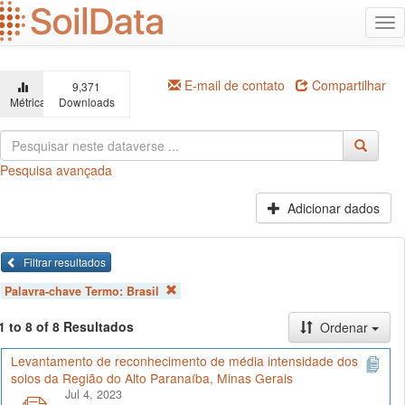
Ir
Alt
para
na
o
conteúdo
principal
E-mail de contato
Compartilhar
9,371
Métricas
Downloads
Pesquisa avançada
Adicionar dados
Filtrar resultados
Palavra-chave Termo:
Brasil
1 to 8 of 8 Resultados
Ordenar
Levantamento de reconhecimento de média intensidade dos
solos da Região do Alto Paranaíba, Minas Gerais
Jul 4, 2023