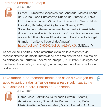
Território Federal do Amapá
Jul 4, 2023
Santos, Humberto Gonçalves dos; Andrade, Marcos Rocha
de; Souza, João Cristóstomo Duarte de; Antonello, Loiva
Lizia; Santos, Laércio Aires dos; Cavalcante, Alcione Maria
Carvalho; Barreto, Washington de Oliveira, 2023,
"Levantamento de reconhecimento de média intensidade
dos solos e avaliação da aptidão agrícola das terras de uma
área sob influência dos Rios Araguari, Falsino e Tartarugal
Grande - Território Federal do Amapá",
https://doi.org/10.60502/SoilData/E9YVRO
, SoilData, V1
Dados de seis perfis e doze amostras extra de levantamento de
reconhecimento de média intensidade em área destinada a projeto de
colanização no Território Federal do Amapá (2.103 km2) A seleção dos
locais de observação, a descrição, amostragem e análise de solo foram
realizados u...
Levantamento de reconhecimento dos solos e avaliação da
aptidão agrícola das terras de uma área de colonização no
Município de Urucará, Estado do Amazonas
Jul 4, 2023
Gama, José Raimundo Natividade Ferreira; Soares,
Amarindo Fausto; Silva, João Marcos Lima da; Duriez,
Maria Amélia de Moraes; Melo, Marie Elizabeth C. C. de