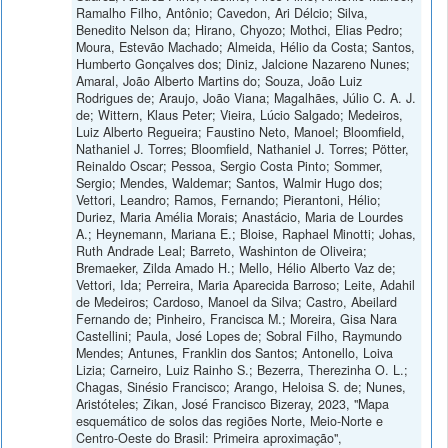
Ramalho Filho, Antônio; Cavedon, Ari Délcio; Silva,
Benedito Nelson da; Hirano, Chyozo; Mothci, Elias Pedro;
Moura, Estevão Machado; Almeida, Hélio da Costa; Santos,
Humberto Gonçalves dos; Diniz, Jalcione Nazareno Nunes;
Amaral, João Alberto Martins do; Souza, João Luiz
Rodrigues de; Araujo, João Viana; Magalhães, Júlio C. A. J.
de; Wittern, Klaus Peter; Vieira, Lúcio Salgado; Medeiros,
Luiz Alberto Regueira; Faustino Neto, Manoel; Bloomfield,
Nathaniel J. Torres; Bloomfield, Nathaniel J. Torres; Pötter,
Reinaldo Oscar; Pessoa, Sergio Costa Pinto; Sommer,
Sergio; Mendes, Waldemar; Santos, Walmir Hugo dos;
Vettori, Leandro; Ramos, Fernando; Pierantoni, Hélio;
Duriez, Maria Amélia Morais; Anastácio, Maria de Lourdes
A.; Heynemann, Mariana E.; Bloise, Raphael Minotti; Johas,
Ruth Andrade Leal; Barreto, Washinton de Oliveira;
Bremaeker, Zilda Amado H.; Mello, Hélio Alberto Vaz de;
Vettori, Ida; Perreira, Maria Aparecida Barroso; Leite, Adahil
de Medeiros; Cardoso, Manoel da Silva; Castro, Abeilard
Fernando de; Pinheiro, Francisca M.; Moreira, Gisa Nara
Castellini; Paula, José Lopes de; Sobral Filho, Raymundo
Mendes; Antunes, Franklin dos Santos; Antonello, Loiva
Lizia; Carneiro, Luiz Rainho S.; Bezerra, Therezinha O. L.;
Chagas, Sinésio Francisco; Arango, Heloisa S. de; Nunes,
Aristóteles; Zikan, José Francisco Bizeray, 2023, "Mapa
esquemático de solos das regiões Norte, Meio-Norte e
Centro-Oeste do Brasil: Primeira aproximação",