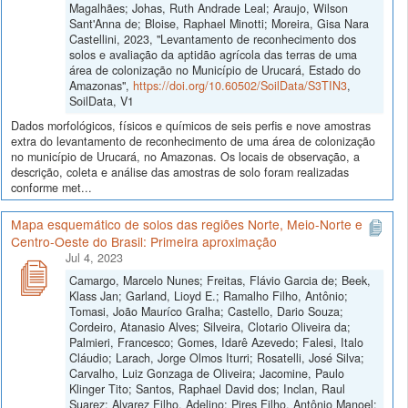
Magalhães; Johas, Ruth Andrade Leal; Araujo, Wilson
Sant'Anna de; Bloise, Raphael Minotti; Moreira, Gisa Nara
Castellini, 2023, "Levantamento de reconhecimento dos
solos e avaliação da aptidão agrícola das terras de uma
área de colonização no Município de Urucará, Estado do
Amazonas",
https://doi.org/10.60502/SoilData/S3TIN3
,
SoilData, V1
Dados morfológicos, físicos e químicos de seis perfis e nove amostras
extra do levantamento de reconhecimento de uma área de colonização
no município de Urucará, no Amazonas. Os locais de observação, a
descrição, coleta e análise das amostras de solo foram realizadas
conforme met...
Mapa esquemático de solos das regiões Norte, Meio-Norte e
Centro-Oeste do Brasil: Primeira aproximação
Jul 4, 2023
Camargo, Marcelo Nunes; Freitas, Flávio Garcia de; Beek,
Klass Jan; Garland, Lioyd E.; Ramalho Filho, Antônio;
Tomasi, João Mauríco Gralha; Castello, Dario Souza;
Cordeiro, Atanasio Alves; Silveira, Clotario Oliveira da;
Palmieri, Francesco; Gomes, Idarê Azevedo; Falesi, Italo
Cláudio; Larach, Jorge Olmos Iturri; Rosatelli, José Silva;
Carvalho, Luiz Gonzaga de Oliveira; Jacomine, Paulo
Klinger Tito; Santos, Raphael David dos; Inclan, Raul
Suarez; Alvarez Filho, Adelino; Pires Filho, Antônio Manoel;