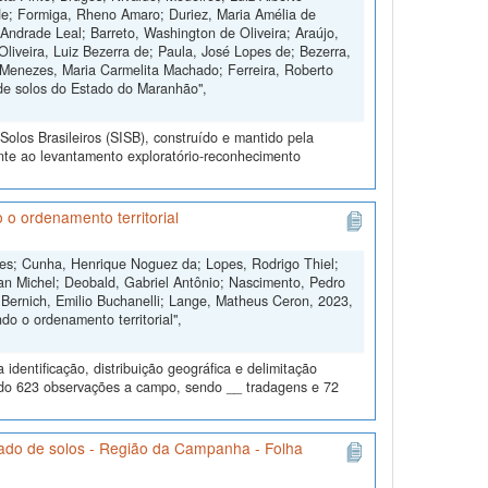
de; Formiga, Rheno Amaro; Duriez, Maria Amélia de
Andrade Leal; Barreto, Washington de Oliveira; Araújo,
Oliveira, Luiz Bezerra de; Paula, José Lopes de; Bezerra,
 Menezes, Maria Carmelita Machado; Ferreira, Roberto
de solos do Estado do Maranhão",
olos Brasileiros (SISB), construído e mantido pela
nte ao levantamento exploratório-reconhecimento
 o ordenamento territorial
ngues; Cunha, Henrique Noguez da; Lopes, Rodrigo Thiel;
an Michel; Deobald, Gabriel Antônio; Nascimento, Pedro
 Bernich, Emilio Buchanelli; Lange, Matheus Ceron, 2023,
o o ordenamento territorial",
dentificação, distribuição geográfica e delimitação
todo 623 observações a campo, sendo __ tradagens e 72
ado de solos - Região da Campanha - Folha