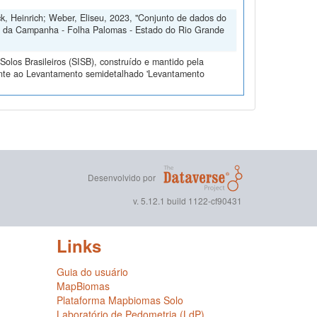
ck, Heinrich; Weber, Eliseu, 2023, "Conjunto de dados do
o da Campanha - Folha Palomas - Estado do Rio Grande
olos Brasileiros (SISB), construído e mantido pela
ente ao Levantamento semidetalhado 'Levantamento
Desenvolvido por
v. 5.12.1 build 1122-cf90431
Links
Guia do usuário
MapBiomas
Plataforma Mapbiomas Solo
Laboratório de Pedometria (LdP)