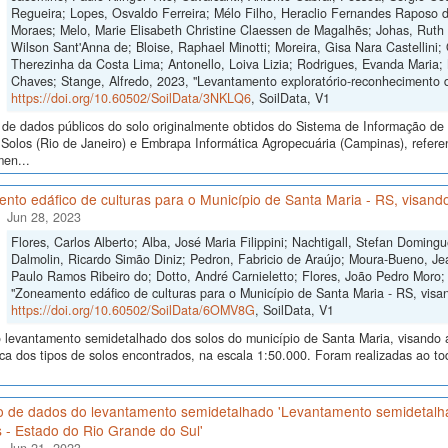
Regueira; Lopes, Osvaldo Ferreira; Mélo Filho, Heraclio Fernandes Raposo 
Moraes; Melo, Marie Elisabeth Christine Claessen de Magalhẽs; Johas, Ruth 
Wilson Sant'Anna de; Bloise, Raphael Minotti; Moreira, Gisa Nara Castellini; 
Therezinha da Costa Lima; Antonello, Loiva Lizia; Rodrigues, Evanda Maria;
Chaves; Stange, Alfredo, 2023, "Levantamento exploratório-reconhecimento 
https://doi.org/10.60502/SoilData/3NKLQ6
, SoilData, V1
de dados públicos do solo originalmente obtidos do Sistema de Informação de S
Solos (Rio de Janeiro) e Embrapa Informática Agropecuária (Campinas), refere
men...
to edáfico de culturas para o Município de Santa Maria - RS, visando
Jun 28, 2023
Flores, Carlos Alberto; Alba, José Maria Filippini; Nachtigall, Stefan Domi
Dalmolin, Ricardo Simão Diniz; Pedron, Fabricio de Araújo; Moura-Bueno, Je
Paulo Ramos Ribeiro do; Dotto, André Carnieletto; Flores, João Pedro Moro;
"Zoneamento edáfico de culturas para o Município de Santa Maria - RS, visand
https://doi.org/10.60502/SoilData/6OMV8G
, SoilData, V1
levantamento semidetalhado dos solos do município de Santa Maria, visando a i
ica dos tipos de solos encontrados, na escala 1:50.000. Foram realizadas ao 
o de dados do levantamento semidetalhado 'Levantamento semidetalh
 - Estado do Rio Grande do Sul'