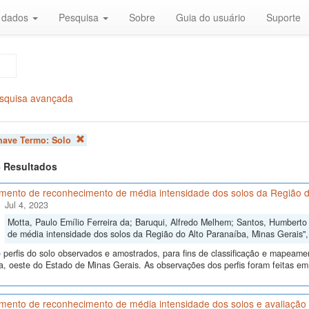
r dados
Pesquisa
Sobre
Guia do usuário
Suporte
squisa avançada
chave Termo:
Solo
 6 Resultados
mento de reconhecimento de média intensidade dos solos da Região d
Jul 4, 2023
Motta, Paulo Emílio Ferreira da; Baruqui, Alfredo Melhem; Santos, Humbert
de média intensidade dos solos da Região do Alto Paranaíba, Minas Gerais"
perfis do solo observados e amostrados, para fins de classificação e mapeame
, oeste do Estado de Minas Gerais. As observações dos perfis foram feitas em
ento de reconhecimento de média intensidade dos solos e avaliação d