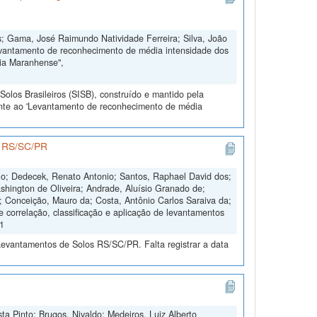
; Gama, José Raimundo Natividade Ferreira; Silva, João
evantamento de reconhecimento de média intensidade dos
nia Maranhense",
olos Brasileiros (SISB), construído e mantido pela
ente ao 'Levantamento de reconhecimento de média
os RS/SC/PR
nio; Dedecek, Renato Antonio; Santos, Raphael David dos;
shington de Oliveira; Andrade, Aluísio Granado de;
s; Conceição, Mauro da; Costa, Antônio Carlos Saraiva da;
e correlação, classificação e aplicação de levantamentos
V1
Levantamentos de Solos RS/SC/PR. Falta registrar a data
ta Pinto; Brugos, Nivaldo; Medeiros, Luiz Alberto