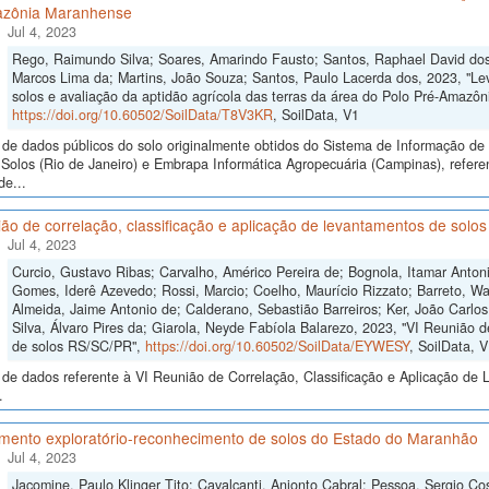
zônia Maranhense
Jul 4, 2023
Rego, Raimundo Silva; Soares, Amarindo Fausto; Santos, Raphael David dos
Marcos Lima da; Martins, João Souza; Santos, Paulo Lacerda dos, 2023, "L
solos e avaliação da aptidão agrícola das terras da área do Polo Pré-Amazô
https://doi.org/10.60502/SoilData/T8V3KR
, SoilData, V1
de dados públicos do solo originalmente obtidos do Sistema de Informação de S
Solos (Rio de Janeiro) e Embrapa Informática Agropecuária (Campinas), refer
de...
ão de correlação, classificação e aplicação de levantamentos de sol
Jul 4, 2023
Curcio, Gustavo Ribas; Carvalho, Américo Pereira de; Bognola, Itamar Anto
Gomes, Iderê Azevedo; Rossi, Marcio; Coelho, Maurício Rizzato; Barreto, Wa
Almeida, Jaime Antonio de; Calderano, Sebastião Barreiros; Ker, João Carlo
Silva, Álvaro Pires da; Giarola, Neyde Fabíola Balarezo, 2023, "VI Reunião d
de solos RS/SC/PR",
https://doi.org/10.60502/SoilData/EYWESY
, SoilData, 
de dados referente à VI Reunião de Correlação, Classificação e Aplicação de 
.
mento exploratório-reconhecimento de solos do Estado do Maranhão
Jul 4, 2023
Jacomine, Paulo Klinger Tito; Cavalcanti, Anionto Cabral; Pessoa, Sergio Cos