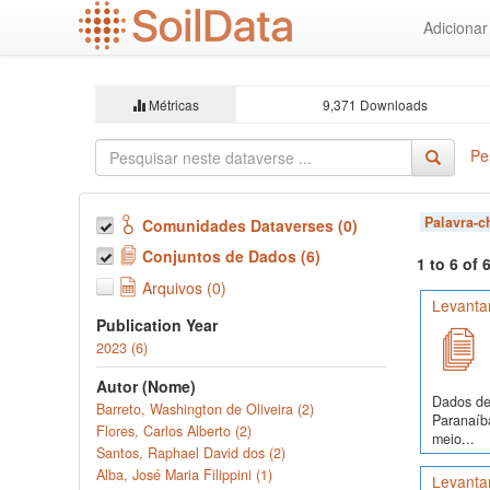
Ir
Adiciona
para
o
conteúdo
principal
Métricas
9,371 Downloads
Pe
Palavra-
Comunidades Dataverses (0)
Conjuntos de Dados (6)
1 to 6 of
Arquivos (0)
Levanta
Publication Year
2023 (6)
Autor (Nome)
Dados de 
Barreto, Washington de Oliveira (2)
Paranaíba
Flores, Carlos Alberto (2)
meio...
Santos, Raphael David dos (2)
Alba, José Maria Filippini (1)
Levantam