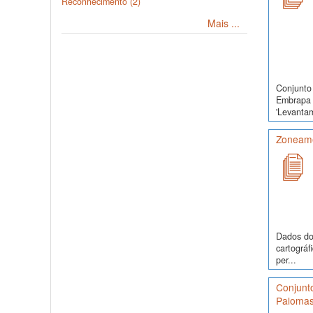
Reconhecimento (2)
Mais ...
Conjunto 
Embrapa 
'Levanta
Zoneamen
Dados do 
cartográf
per...
Conjunt
Palomas