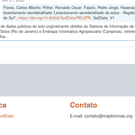
Jun 21, 2023
Flores, Carlos Alberto; Pötter, Reinaldo Oscar; Fasolo, Pedro Jorge; Hasena
levantamento semidetalhado 'Levantamento semidetalhado de solos - Regiã
do Sul'",
https://doi.org/10.60502/SoilData/RELVPR
, SoilData, V1
de dados públicos do solo originalmente obtidos do Sistema de Informação de S
Solos (Rio de Janeiro) e Embrapa Informática Agropecuária (Campinas), refer
ha...
ca
Contato
SoilData
E-mail: contato@mapbiomas.org