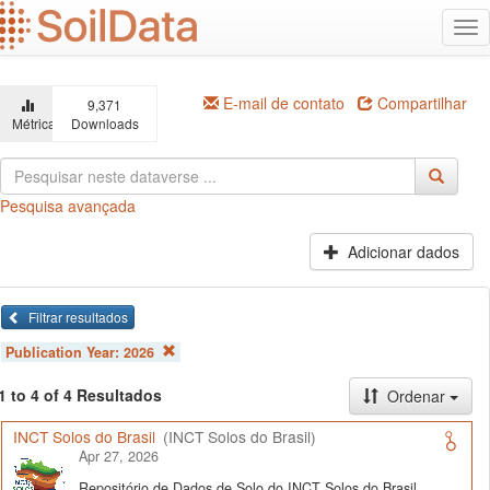
Ir
Alt
para
na
o
conteúdo
principal
E-mail de contato
Compartilhar
9,371
Métricas
Downloads
Pesquisa avançada
Adicionar dados
Filtrar resultados
Publication Year:
2026
1 to 4 of 4 Resultados
Ordenar
INCT Solos do Brasil
(INCT Solos do Brasil)
Apr 27, 2026
Repositório de Dados de Solo do INCT Solos do Brasil