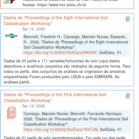
Acesse: https://www.inct.solos.ufv.br
Dados de "Proceedings of the Eigth International Soil
Classification Workshop"
Apr 13, 2026
Beinroth, Friedrich H.; Camargo, Marcelo Nunes; Eswaran,
H., 2026, "Dados de "Proceedings of the Eigth International
Soil Classification Workshop"",
https://doi.org/10.60502/SoilData/BAGI6F
, SoilData, V1
Dados de 23 perfis e 171 camadas/horizontes de solo cujos dados
descritivos e analíticos completos são relatados da seguinte forma. Para
todos os perfis, dois conjuntos de análises se originaram de amostras
emparelhadas Foram produzidos pelo USDA e pela EMBRAPA. As
análises padrã...
Dados de "Proceedings of the First International Soil
Classification Workshop"
Apr 13, 2026
Camargo, Marcelo Nunes; Beinroth, Fernando Henrique,
2026, "Dados de "Proceedings of the First International Soil
Classification Workshop"",
https://doi.org/10.60502/SoilData/76VTJW
, SoilData, V1
Dados de 31 perfis de solo georreferenciados. Em cada um dos perfis