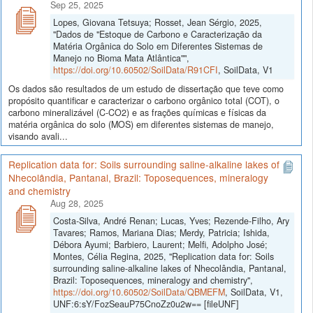
Sep 25, 2025
Lopes, Giovana Tetsuya; Rosset, Jean Sérgio, 2025,
"Dados de "Estoque de Carbono e Caracterização da
Matéria Orgânica do Solo em Diferentes Sistemas de
Manejo no Bioma Mata Atlântica"",
https://doi.org/10.60502/SoilData/R91CFI
, SoilData, V1
Os dados são resultados de um estudo de dissertação que teve como
propósito quantificar e caracterizar o carbono orgânico total (COT), o
carbono mineralizável (C-CO2) e as frações químicas e físicas da
matéria orgânica do solo (MOS) em diferentes sistemas de manejo,
visando avali...
Replication data for: Soils surrounding saline-alkaline lakes of
Nhecolândia, Pantanal, Brazil: Toposequences, mineralogy
and chemistry
Aug 28, 2025
Costa-Silva, André Renan; Lucas, Yves; Rezende-Filho, Ary
Tavares; Ramos, Mariana Dias; Merdy, Patricia; Ishida,
Débora Ayumi; Barbiero, Laurent; Melfi, Adolpho José;
Montes, Célia Regina, 2025, "Replication data for: Soils
surrounding saline-alkaline lakes of Nhecolândia, Pantanal,
Brazil: Toposequences, mineralogy and chemistry",
https://doi.org/10.60502/SoilData/QBMEFM
, SoilData, V1,
UNF:6:sY/FozSeauP75CnoZz0u2w== [fileUNF]