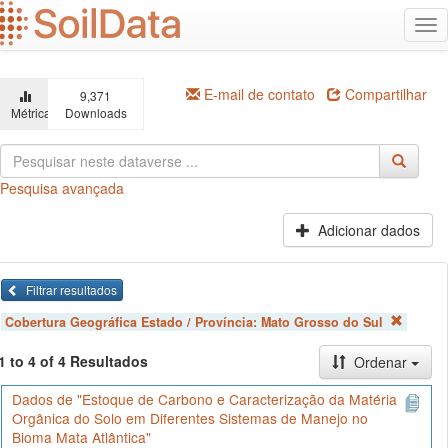
Ir
Alt
para
na
o
conteúdo
principal
E-mail de contato
Compartilhar
9,371
Métricas
Downloads
Pesquisa avançada
Adicionar dados
Filtrar resultados
Cobertura Geográfica Estado / Província:
Mato Grosso do Sul
1 to 4 of 4 Resultados
Ordenar
Dados de "Estoque de Carbono e Caracterização da Matéria
Orgânica do Solo em Diferentes Sistemas de Manejo no
Bioma Mata Atlântica"