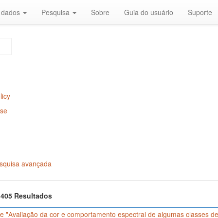
r dados
Pesquisa
Sobre
Guia do usuário
Suporte
licy
Use
squisa avançada
f 405 Resultados
e "Avaliação da cor e comportamento espectral de algumas classes de