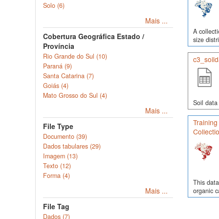
Solo (6)
Mais ...
A collect
Cobertura Geográfica Estado /
size dist
Província
Rio Grande do Sul (10)
c3_soil
Paraná (9)
Santa Catarina (7)
Goiás (4)
Mato Grosso do Sul (4)
Soil data
Mais ...
Training
File Type
Collecti
Documento (39)
Dados tabulares (29)
Imagem (13)
Texto (12)
Forma (4)
This data
Mais ...
organic c
File Tag
Dados (7)