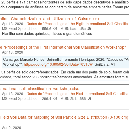
23 perfis e 171 camadas/horizontes de solo cujos dados descritivos e analític
s, dois conjuntos de análises se originaram de amostras emparelhadas Foram p
cation_Characterization_and_Utilization_of_Oxisols.xlsx
Apr 13, 2026 -
Dados de "Proceedings of the Eigth International Soil Classifi
MS Excel Spreadsheet - 556.6 KB -
MD5: bad...d8c
Planilha com dados químicos, físicos e granulométricos
 "Proceedings of the First International Soil Classification Workshop"
Apr 13, 2026
Camargo, Marcelo Nunes; Beinroth, Fernando Henrique, 2026, "Dados de "Proce
Workshop"",
https://doi.org/10.60502/SoilData/76VTJW
, SoilData, V1
 31 perfis de solo georreferenciados. Em cada um dos perfis de solo, foram c
didade, totalizando 208 horizontes/camadas amostradas. As amostras foram sub
ternational_soil_classification_workshop.xlsx
Apr 13, 2026 -
Dados de "Proceedings of the First International Soil Classific
MS Excel Spreadsheet - 296.4 KB -
MD5: 2b1...686
 Field Soil Data for Mapping of Soil Particle Size Distribution (0-100 cm
Apr 2, 2026