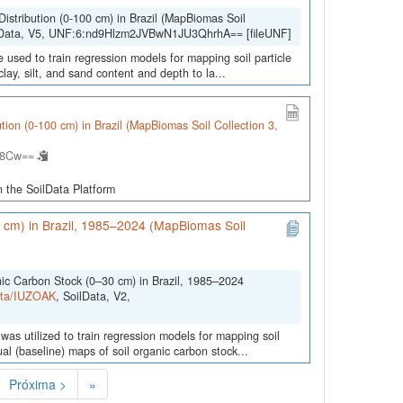
Distribution (0-100 cm) in Brazil (MapBiomas Soil
lData, V5, UNF:6:nd9Hlzm2JVBwN1JU3QhrhA== [fileUNF]
 used to train regression models for mapping soil particle
lay, silt, and sand content and depth to la...
bution (0-100 cm) in Brazil (MapBiomas Soil Collection 3,
.8Cw==
in the SoilData Platform
0 cm) in Brazil, 1985–2024 (MapBiomas Soil
nic Carbon Stock (0–30 cm) in Brazil, 1985–2024
Data/IUZOAK
, SoilData, V2,
was utilized to train regression models for mapping soil
l (baseline) maps of soil organic carbon stock...
Próxima >
»