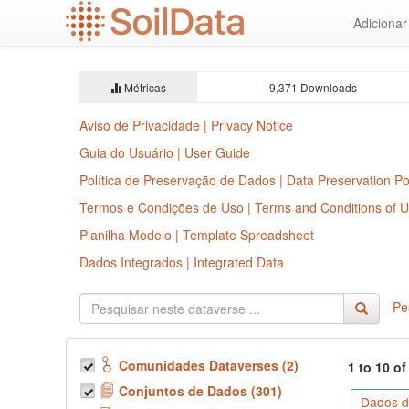
Ir
Adiciona
para
o
conteúdo
principal
Métricas
9,371 Downloads
Aviso de Privacidade | Privacy Notice
Guia do Usuário | User Guide
Política de Preservação de Dados | Data Preservation Po
Termos e Condições de Uso | Terms and Conditions of 
Planilha Modelo | Template Spreadsheet
Dados Integrados | Integrated Data
Pe
Comunidades Dataverses (2)
1 to 10 o
Conjuntos de Dados (301)
Dados d