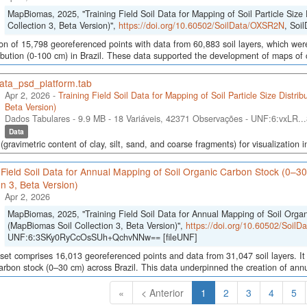
MapBiomas, 2025, "Training Field Soil Data for Mapping of Soil Particle Size 
Collection 3, Beta Version)",
https://doi.org/10.60502/SoilData/OXSR2N
, Soi
ion of 15,798 georeferenced points with data from 60,883 soil layers, which were
ribution (0-100 cm) in Brazil. These data supported the development of maps of c
data_psd_platform.tab
Apr 2, 2026 -
Training Field Soil Data for Mapping of Soil Particle Size Distri
Beta Version)
Dados Tabulares - 9.9 MB
- 18 Variáveis, 42371 Observações -
UNF:6:vxLR..
Data
 (gravimetric content of clay, silt, sand, and coarse fragments) for visualization 
 Field Soil Data for Annual Mapping of Soil Organic Carbon Stock (0–3
on 3, Beta Version)
Apr 2, 2026
MapBiomas, 2025, "Training Field Soil Data for Annual Mapping of Soil Orga
(MapBiomas Soil Collection 3, Beta Version)",
https://doi.org/10.60502/Soil
UNF:6:3SKy0RyCcOsSUh+QchvNNw== [fileUNF]
set comprises 16,013 georeferenced points and data from 31,047 soil layers. It 
arbon stock (0–30 cm) across Brazil. This data underpinned the creation of annua
(Atual)
«
< Anterior
1
2
3
4
5