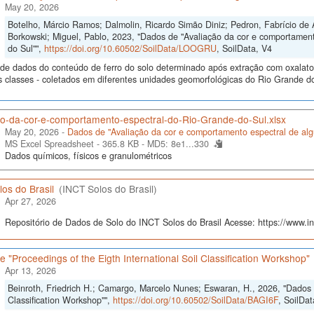
May 20, 2026
Botelho, Márcio Ramos; Dalmolin, Ricardo Simão Diniz; Pedron, Fabrício de 
Borkowski; Miguel, Pablo, 2023, "Dados de "Avaliação da cor e comportamen
do Sul"",
https://doi.org/10.60502/SoilData/LOOGRU
, SoilData, V4
de dados do conteúdo de ferro do solo determinado após extração com oxalato e 
s classes - coletados em diferentes unidades geomorfológicas do Rio Grande do
ao-da-cor-e-comportamento-espectral-do-Rio-Grande-do-Sul.xlsx
May 20, 2026 -
Dados de "Avaliação da cor e comportamento espectral de alg
MS Excel Spreadsheet - 365.8 KB -
MD5: 8e1...330
Dados químicos, físicos e granulométricos
os do Brasil
(INCT Solos do Brasil)
Apr 27, 2026
Repositório de Dados de Solo do INCT Solos do Brasil Acesse: https://www.inc
 "Proceedings of the Eigth International Soil Classification Workshop"
Apr 13, 2026
Beinroth, Friedrich H.; Camargo, Marcelo Nunes; Eswaran, H., 2026, "Dados d
Classification Workshop"",
https://doi.org/10.60502/SoilData/BAGI6F
, SoilDat