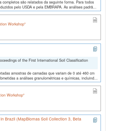
os completos são relatados da seguinte forma. Para todos
roduzidos pelo USDA e pela EMBRAPA. As análises padrã...
cation Workshop"
edings of the First International Soil Classification
oletadas amostras de camadas que variam de 0 até 460 cm
metidas a análises granulométricas e químicas, incluind...
ation Workshop"
) in Brazil (MapBiomas Soil Collection 3, Beta