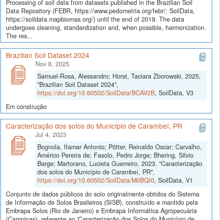
Processing of soil data from datasets published in the Brazilian Soil
Data Repository (FEBR, https://www.pedometria.org/febr/; SoilData,
https://soildata.mapbiomas.org/) until the end of 2019. The data
undergoes cleaning, standardization and, when possible, harmonization.
The res...
Brazilian Soil Dataset 2024
Nov 8, 2025
Samuel-Rosa, Alessandro; Horst, Taciara Zborowski, 2025,
"Brazilian Soil Dataset 2024",
https://doi.org/10.60502/SoilData/BCAV2B
, SoilData, V3
Em construção
Caracterização dos solos do Município de Carambeí, PR
Jul 4, 2023
Bognola, Itamar Antonio; Pötter, Reinaldo Oscar; Carvalho,
Américo Pereira de; Fasolo, Pedro Jorge; Bhering, Silvio
Barge; Martorano, Lucieta Guerreiro, 2023, "Caracterização
dos solos do Município de Carambeí, PR",
https://doi.org/10.60502/SoilData/M0BQI0
, SoilData, V1
Conjunto de dados públicos do solo originalmente obtidos do Sistema
de Informação de Solos Brasileiros (SISB), construído e mantido pela
Embrapa Solos (Rio de Janeiro) e Embrapa Informática Agropecuária
(Campinas), referente ao 'Caracterização dos Solos do Município de