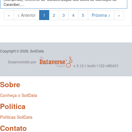
Carambeí,...
(Atual)
«
< Anterior
1
2
3
4
5
Próxima >
»
Copyright © 2026, SoilData
Desenvolvido por
v. 5.12.1 build 1122-cf90431
Sobre
Conheça o SoilData
Política
Políticas SoilData
Contato