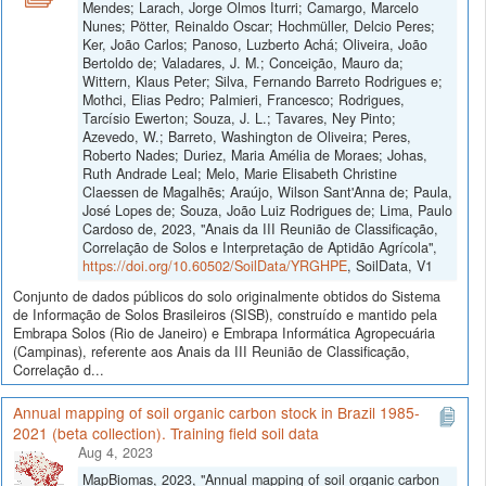
Mendes; Larach, Jorge Olmos Iturri; Camargo, Marcelo
Nunes; Pötter, Reinaldo Oscar; Hochmüller, Delcio Peres;
Ker, João Carlos; Panoso, Luzberto Achá; Oliveira, João
Bertoldo de; Valadares, J. M.; Conceição, Mauro da;
Wittern, Klaus Peter; Silva, Fernando Barreto Rodrigues e;
Mothci, Elias Pedro; Palmieri, Francesco; Rodrigues,
Tarcísio Ewerton; Souza, J. L.; Tavares, Ney Pinto;
Azevedo, W.; Barreto, Washington de Oliveira; Peres,
Roberto Nades; Duriez, Maria Amélia de Moraes; Johas,
Ruth Andrade Leal; Melo, Marie Elisabeth Christine
Claessen de Magalhẽs; Araújo, Wilson Sant'Anna de; Paula,
José Lopes de; Souza, João Luiz Rodrigues de; Lima, Paulo
Cardoso de, 2023, "Anais da III Reunião de Classificação,
Correlação de Solos e Interpretação de Aptidão Agrícola",
https://doi.org/10.60502/SoilData/YRGHPE
, SoilData, V1
Conjunto de dados públicos do solo originalmente obtidos do Sistema
de Informação de Solos Brasileiros (SISB), construído e mantido pela
Embrapa Solos (Rio de Janeiro) e Embrapa Informática Agropecuária
(Campinas), referente aos Anais da III Reunião de Classificação,
Correlação d...
Annual mapping of soil organic carbon stock in Brazil 1985-
2021 (beta collection). Training field soil data
Aug 4, 2023
MapBiomas, 2023, "Annual mapping of soil organic carbon