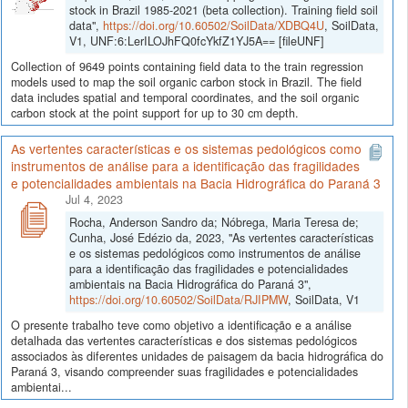
stock in Brazil 1985-2021 (beta collection). Training field soil
data",
https://doi.org/10.60502/SoilData/XDBQ4U
, SoilData,
V1, UNF:6:LerILOJhFQ0fcYkfZ1YJ5A== [fileUNF]
Collection of 9649 points containing field data to the train regression
models used to map the soil organic carbon stock in Brazil. The field
data includes spatial and temporal coordinates, and the soil organic
carbon stock at the point support for up to 30 cm depth.
As vertentes características e os sistemas pedológicos como
instrumentos de análise para a identificação das fragilidades
e potencialidades ambientais na Bacia Hidrográfica do Paraná 3
Jul 4, 2023
Rocha, Anderson Sandro da; Nóbrega, Maria Teresa de;
Cunha, José Edézio da, 2023, "As vertentes características
e os sistemas pedológicos como instrumentos de análise
para a identificação das fragilidades e potencialidades
ambientais na Bacia Hidrográfica do Paraná 3",
https://doi.org/10.60502/SoilData/RJIPMW
, SoilData, V1
O presente trabalho teve como objetivo a identificação e a análise
detalhada das vertentes características e dos sistemas pedológicos
associados às diferentes unidades de paisagem da bacia hidrográfica do
Paraná 3, visando compreender suas fragilidades e potencialidades
ambientai...