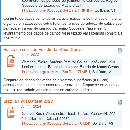
sob diferentes períodos de palhada no Cerrado da Região
Sudoeste do Estado do Piauí, Brasil",
https://doi.org/10.60502/SoilData/RRKNH7
, SoilData, V1
Conjunto de dados contendo as características físico-hídricas e matéria
orgânica em Latossolos sob diferentes tempos de adoção de cultivo sob
palhada em áreas de cerrado da região Sudoeste Piauiense. O
levantamento dos dados de campo foi realizado em fazendas comerciais
nos munic...
Banco de solos do Estado de Minas Gerais
Jul 4, 2023
Abrahão, Walter Antônio Pereira; Souza, José João Lelis
Leal de, 2023, "Banco de solos do Estado de Minas Gerais",
https://doi.org/10.60502/SoilData/ZI7JEU
, SoilData, V1
Conjunto de dados derivados de amostras superficiais (0-20 cm)
coletadas em áreas minimamente antropizadas. Dispõe-se de dados de
textura, reatividade do solo e teor de carbono orgânico.
Brazilian Soil Dataset 2023
Jul 11, 2024
Samuel-Rosa, Alessandro; Horst, Taciara Zborowski, 2024,
"Brazilian Soil Dataset 2023",
https://doi.org/10.60502/SoilData/TUI25K
, SoilData, V3