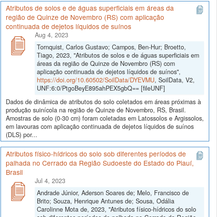
Atributos de solos e de águas superficiais em áreas da
região de Quinze de Novembro (RS) com aplicação
continuada de dejetos líquidos de suínos
Aug 4, 2023
Tornquist, Carlos Gustavo; Campos, Ben-Hur; Broetto,
Tiago, 2023, "Atributos de solos e de águas superficiais em
áreas da região de Quinze de Novembro (RS) com
aplicação continuada de dejetos líquidos de suínos",
https://doi.org/10.60502/SoilData/DYEVMU
, SoilData, V2,
UNF:6:0/PtgoBeyE895ahPEX5gbQ== [fileUNF]
Dados de dinâmica de atributos do solo coletados em áreas próximas à
produção suinícola na região de Quinze de Novembro, RS, Brasil.
Amostras de solo (0-30 cm) foram coletadas em Latossolos e Argissolos,
em lavouras com aplicação continuada de dejetos líquidos de suínos
(DLS) por...
Atributos físico-hídricos do solo sob diferentes períodos de
palhada no Cerrado da Região Sudoeste do Estado do Piauí,
Brasil
Jul 4, 2023
Andrade Júnior, Aderson Soares de; Melo, Francisco de
Brito; Souza, Henrique Antunes de; Sousa, Odália
Carolinne Mota de, 2023, "Atributos físico-hídricos do solo