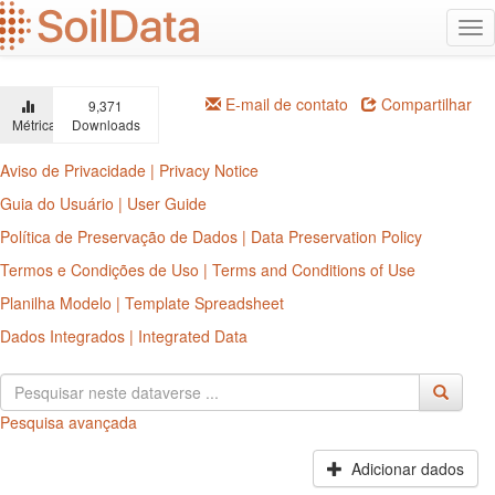
Ir
Alt
para
na
o
conteúdo
principal
E-mail de contato
Compartilhar
9,371
Métricas
Downloads
Aviso de Privacidade | Privacy Notice
Guia do Usuário | User Guide
Política de Preservação de Dados | Data Preservation Policy
Termos e Condições de Uso | Terms and Conditions of Use
Planilha Modelo | Template Spreadsheet
Dados Integrados | Integrated Data
Pesquisa avançada
Adicionar dados