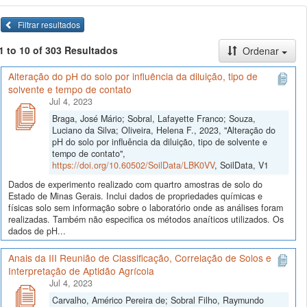
Filtrar resultados
1 to 10 of 303 Resultados
Ordenar
Alteração do pH do solo por influência da diluição, tipo de
solvente e tempo de contato
Jul 4, 2023
Braga, José Mário; Sobral, Lafayette Franco; Souza,
Luciano da Silva; Oliveira, Helena F., 2023, "Alteração do
pH do solo por influência da diluição, tipo de solvente e
tempo de contato",
https://doi.org/10.60502/SoilData/LBK0VV
, SoilData, V1
Dados de experimento realizado com quartro amostras de solo do
Estado de Minas Gerais. Inclui dados de propriedades químicas e
físicas solo sem informação sobre o laboratório onde as análises foram
realizadas. Também não especifica os métodos anaíticos utilizados. Os
dados de pH...
Anais da III Reunião de Classificação, Correlação de Solos e
Interpretação de Aptidão Agrícola
Jul 4, 2023
Carvalho, Américo Pereira de; Sobral Filho, Raymundo