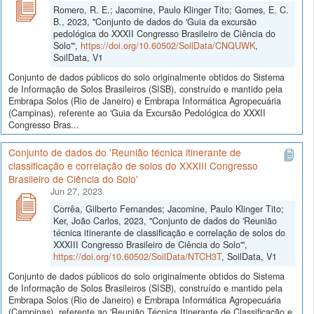
Romero, R. E.; Jacomine, Paulo Klinger Tito; Gomes, E. C.
B., 2023, "Conjunto de dados do 'Guia da excursão
pedológica do XXXII Congresso Brasileiro de Ciência do
Solo'",
https://doi.org/10.60502/SoilData/CNQUWK
,
SoilData, V1
Conjunto de dados públicos do solo originalmente obtidos do Sistema
de Informação de Solos Brasileiros (SISB), construído e mantido pela
Embrapa Solos (Rio de Janeiro) e Embrapa Informática Agropecuária
(Campinas), referente ao 'Guia da Excursão Pedológica do XXXII
Congresso Bras...
Conjunto de dados do 'Reunião técnica itinerante de
classificação e correlação de solos do XXXIII Congresso
Brasileiro de Ciência do Solo'
Jun 27, 2023
Corrêa, Gilberto Fernandes; Jacomine, Paulo Klinger Tito;
Ker, João Carlos, 2023, "Conjunto de dados do 'Reunião
técnica itinerante de classificação e correlação de solos do
XXXIII Congresso Brasileiro de Ciência do Solo'",
https://doi.org/10.60502/SoilData/NTCH3T
, SoilData, V1
Conjunto de dados públicos do solo originalmente obtidos do Sistema
de Informação de Solos Brasileiros (SISB), construído e mantido pela
Embrapa Solos (Rio de Janeiro) e Embrapa Informática Agropecuária
(Campinas), referente ao 'Reunião Técnica Itinerante de Classificação e