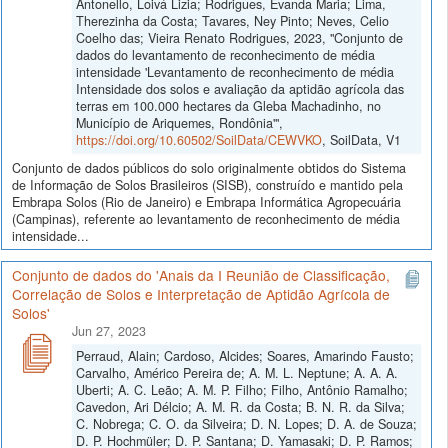
Antonello, Loivá Lizia; Rodrigues, Evanda Maria; Lima,
Therezinha da Costa; Tavares, Ney Pinto; Neves, Celio
Coelho das; Vieira Renato Rodrigues, 2023, "Conjunto de
dados do levantamento de reconhecimento de média
intensidade 'Levantamento de reconhecimento de média
Intensidade dos solos e avaliação da aptidão agrícola das
terras em 100.000 hectares da Gleba Machadinho, no
Município de Ariquemes, Rondônia'",
https://doi.org/10.60502/SoilData/CEWVKO
, SoilData, V1
Conjunto de dados públicos do solo originalmente obtidos do Sistema
de Informação de Solos Brasileiros (SISB), construído e mantido pela
Embrapa Solos (Rio de Janeiro) e Embrapa Informática Agropecuária
(Campinas), referente ao levantamento de reconhecimento de média
intensidade...
Conjunto de dados do 'Anais da I Reunião de Classificação,
Correlação de Solos e Interpretação de Aptidão Agrícola de
Solos'
Jun 27, 2023
Perraud, Alain; Cardoso, Alcides; Soares, Amarindo Fausto;
Carvalho, Américo Pereira de; A. M. L. Neptune; A. A. A.
Uberti; A. C. Leão; A. M. P. Filho; Filho, Antônio Ramalho;
Cavedon, Ari Délcio; A. M. R. da Costa; B. N. R. da Silva;
C. Nobrega; C. O. da Silveira; D. N. Lopes; D. A. de Souza;
D. P. Hochmüler; D. P. Santana; D. Yamasaki; D. P. Ramos;