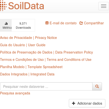
Ir
Alt
para
na
o
conteúdo
principal
E-mail de contato
Compartilhar
9,371
Métricas
Downloads
Aviso de Privacidade | Privacy Notice
Guia do Usuário | User Guide
Política de Preservação de Dados | Data Preservation Policy
Termos e Condições de Uso | Terms and Conditions of Use
Planilha Modelo | Template Spreadsheet
Dados Integrados | Integrated Data
Pesquisa avançada
Adicionar dados