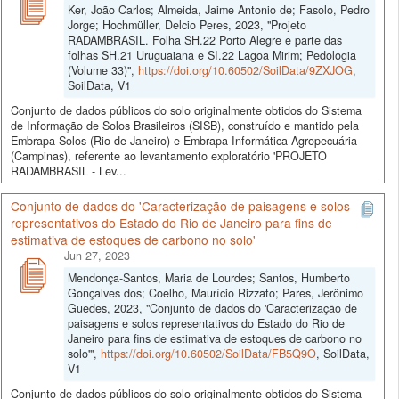
Ker, João Carlos; Almeida, Jaime Antonio de; Fasolo, Pedro
Jorge; Hochmüller, Delcio Peres, 2023, "Projeto
RADAMBRASIL. Folha SH.22 Porto Alegre e parte das
folhas SH.21 Uruguaiana e SI.22 Lagoa Mirim; Pedologia
(Volume 33)",
https://doi.org/10.60502/SoilData/9ZXJOG
,
SoilData, V1
Conjunto de dados públicos do solo originalmente obtidos do Sistema
de Informação de Solos Brasileiros (SISB), construído e mantido pela
Embrapa Solos (Rio de Janeiro) e Embrapa Informática Agropecuária
(Campinas), referente ao levantamento exploratório 'PROJETO
RADAMBRASIL - Lev...
Conjunto de dados do 'Caracterização de paisagens e solos
representativos do Estado do Rio de Janeiro para fins de
estimativa de estoques de carbono no solo'
Jun 27, 2023
Mendonça-Santos, Maria de Lourdes; Santos, Humberto
Gonçalves dos; Coelho, Maurício Rizzato; Pares, Jerônimo
Guedes, 2023, "Conjunto de dados do 'Caracterização de
paisagens e solos representativos do Estado do Rio de
Janeiro para fins de estimativa de estoques de carbono no
solo'",
https://doi.org/10.60502/SoilData/FB5Q9O
, SoilData,
V1
Conjunto de dados públicos do solo originalmente obtidos do Sistema