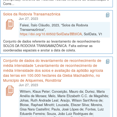
Corre...
Solos da Rodovia Transamazônica
Jun 27, 2023
Falesi, Ítalo Cláudio, 2023, "Solos da Rodovia
Transamazônica",
https://doi.org/10.60502/SoilData/BB3IOA
, SoilData, V1
Conjunto de dados referente ao levantamento de reconhecimento
SOLOS DA RODOVIA TRANSAMAZÔNICA. Falta estimar as
coordenadas espaciais e anotar a data de coleta.
Conjunto de dados do levantamento de reconhecimento de
média intensidade 'Levantamento de reconhecimento de
média Intensidade dos solos e avaliação da aptidão agrícola
das terras em 100.000 hectares da Gleba Machadinho, no
Município de Ariquemes, Rondônia'
Jun 27, 2023
Wittern, Klaus Peter; Conceição, Mauro da; Duriez, Maria
Amélia de Moraes; Melo, Marie Elizabeth C.C. de Magalhẽs;
Johas, Ruth Andrade Leal; Araújo, Wilson Sant'Anna de;
Bloise, Raphael Minotti; Louzada, Eliezer Silva; Moreira,
Gisa Nara Castellini; Paula, José Lôpes de; Fontes, Luiz
Eduardo Ferreira; Souza, João Luiz Rodrigues de;