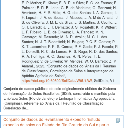
E. P. Mothci; E. Klamt; F. B. R. e Silva; F. G. de Freitas; F.
Palmieri; F. R. B. Leite; G. B. de Medeiros; G. Ranzani; H.
Averbeck; H. F. R. Melo; H. G. dos Santos; I. A. Gomes; I.
F. Lepsch; J. A. de Souza; J. Macedo; J. A. M do Amaral; J.
B. de Oliveira; J. M. L. da Silva; J. S. Martins; J. Cecílio; J.
O. I. Larach; J. L. I. Demattê; J. S. Rosatelli; K. P. Wittern;
L. P. Ribeiro; L. B. de Oliveira; L. A. Panoso; M. N.
Camargo; M. Resende; M. A. D. Azolin; M. C. L. dos
Santos; N. J. T. Bloomfield; N. Brugos; P. C. F. Gomes; P.
K. T. Jacomine; P. R. S. Correa; P. F. Godo; P. J. Fasolo; P.
L. Donzelli; R. C. de Lemos; R. S. Rego; R. D. dos Santos;
R. A. Formiga; R. O. Sanchez; R. N. Peres; T. E.
Rodrigues; V. de Oliveira; W. Mendes; W. O. Barreto; Z. P.
Amaral., 2023, "Conjunto de dados do 'Anais da I Reunião
de Classificação, Correlação de Solos e Interpretação de
Aptidão Agrícola de Solos'",
https://doi.org/10.60502/SoilData/W8U1AW
, SoilData, V1
Conjunto de dados públicos do solo originalmente obtidos do Sistema
de Informação de Solos Brasileiros (SISB), construído e mantido pela
Embrapa Solos (Rio de Janeiro) e Embrapa Informática Agropecuária
(Campinas), referente ao 'Anais da I Reunião de Classificação,
Correlação de...
Conjunto de dados do levantamento expedito 'Estudo
expedito de solos do Estado do Rio Grande do Sul e parte