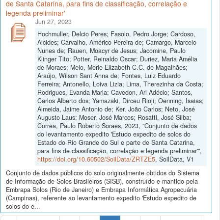
de Santa Catarina, para fins de classificação, correlação e
legenda preliminar'
Jun 27, 2023
Hochmuller, Delcio Peres; Fasolo, Pedro Jorge; Cardoso,
Alcides; Carvalho, Américo Pereira de; Camargo, Marcelo
Nunes de; Rauen, Moacyr de Jesus; Jacomine, Paulo
Klinger Tito; Potter, Reinaldo Oscar; Duriez, Maria Amélia
de Moraes; Melo, Merie Elizabeth C.C. de Magalhães;
Araújo, Wilson Sant Anna de; Fontes, Luiz Eduardo
Ferreira; Antonello, Loiva Lizia; Lima, Therezinha da Costa;
Rodrigues, Evanda Maria; Cavedon, Ari Adécio; Santos,
Carlos Alberto dos; Yamazaki, Dirceu Rioji; Oenning, Isaias;
Almeida, Jaime Antonio de; Ker, João Carlos; Neto, José
Augusto Laus; Moser, José Marcos; Rosatti, José Silba;
Correa, Paulo Roberto Soraes, 2023, "Conjunto de dados
do levantamento expedito 'Estudo expedito de solos do
Estado do Rio Grande do Sul e parte de Santa Catarina,
para fins de classificação, correlação e legenda preliminar'",
https://doi.org/10.60502/SoilData/ZRTZE5
, SoilData, V1
Conjunto de dados públicos do solo originalmente obtidos do Sistema
de Informação de Solos Brasileiros (SISB), construído e mantido pela
Embrapa Solos (Rio de Janeiro) e Embrapa Informática Agropecuária
(Campinas), referente ao levantamento expedito 'Estudo expedito de
solos do e...