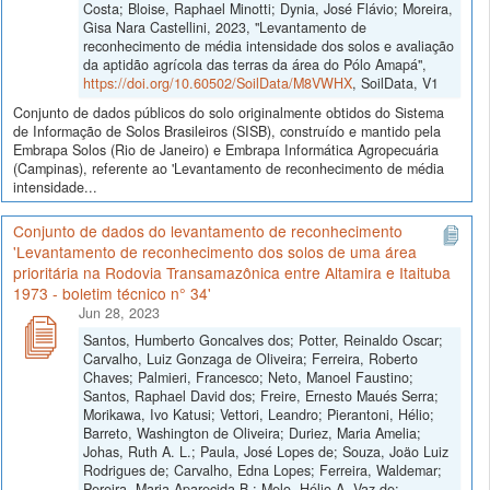
Costa; Bloise, Raphael Minotti; Dynia, José Flávio; Moreira,
Gisa Nara Castellini, 2023, "Levantamento de
reconhecimento de média intensidade dos solos e avaliação
da aptidão agrícola das terras da área do Pólo Amapá",
https://doi.org/10.60502/SoilData/M8VWHX
, SoilData, V1
Conjunto de dados públicos do solo originalmente obtidos do Sistema
de Informação de Solos Brasileiros (SISB), construído e mantido pela
Embrapa Solos (Rio de Janeiro) e Embrapa Informática Agropecuária
(Campinas), referente ao 'Levantamento de reconhecimento de média
intensidade...
Conjunto de dados do levantamento de reconhecimento
'Levantamento de reconhecimento dos solos de uma área
prioritária na Rodovia Transamazônica entre Altamira e Itaituba
1973 - boletim técnico n° 34'
Jun 28, 2023
Santos, Humberto Goncalves dos; Potter, Reinaldo Oscar;
Carvalho, Luiz Gonzaga de Oliveira; Ferreira, Roberto
Chaves; Palmieri, Francesco; Neto, Manoel Faustino;
Santos, Raphael David dos; Freire, Ernesto Maués Serra;
Morikawa, Ivo Katusi; Vettori, Leandro; Pierantoni, Hélio;
Barreto, Washington de Oliveira; Duriez, Maria Amelia;
Johas, Ruth A. L.; Paula, José Lopes de; Souza, Joäo Luiz
Rodrigues de; Carvalho, Edna Lopes; Ferreira, Waldemar;
Pereira, Maria Aparecida B.; Melo, Hélio A. Vaz de;