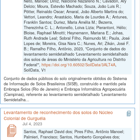
Neto, Manoel; Diniz, Nalcione Nazareno N.; Cavadon, Ary
Delcio; Moura, Estevão Machado; Souza, João Luis R.;
Pötter, Reinaldo Oscar; Amaral, João Alberto Martins do;
Vettori, Leandro; Anastácio, Maria de Lourdes A.; Antunes,
Franklin Santos; Duriez, Maria Amélia M.; Bezerra,
Therezinha C. L.; Antonello, Loiva Lizia; Pierantoni, Hélio;
Bloise, Raphael Minotti; Heynemann, Mariana E.; Johas,
Ruth Andrade Leal; Sobral Filho, Raimundo M.; Paula, José
Lopes de; Moreira, Gisa Nara C.; Nunes, Ari; Zikán, José F.
B.; Ramalho Filho, Antônio, 2023, "Conjunto de dados do
levantamento semidetalhado 'Levantamento semidetalhado
dos solos de áreas do Ministério da Agricultura no Distrito
Federal'",
https://doi.org/10.60502/SoilData/3ALT4A
,
SoilData, V1
Conjunto de dados públicos do solo originalmente obtidos do Sistema
de Informação de Solos Brasileiros (SISB), construído e mantido pela
Embrapa Solos (Rio de Janeiro) e Embrapa Informática Agropecuária
(Campinas), referente ao levantamento semidetalhado 'Levantamento
Semidetalha...
Levantamento de reconhecimento dos solos do Núcleo
Colonial de Gurguéia
Jul 4, 2023
Santos, Raphael David dos; Pires Filho, Antônio Manoel;
Palmieri, Francisco; Santos, Humberto Gonçalves dos;