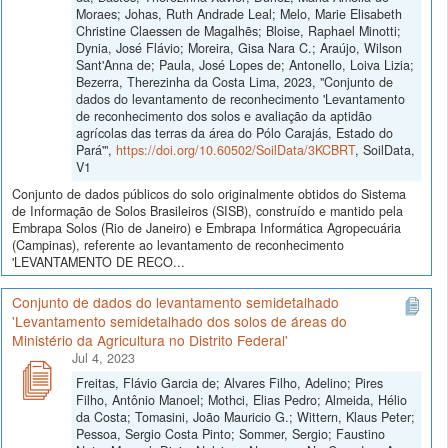
Moraes; Johas, Ruth Andrade Leal; Melo, Marie Elisabeth
Christine Claessen de Magalhẽs; Bloise, Raphael Minotti;
Dynia, José Flávio; Moreira, Gisa Nara C.; Araújo, Wilson
Sant'Anna de; Paula, José Lopes de; Antonello, Loiva Lizia;
Bezerra, Therezinha da Costa Lima, 2023, "Conjunto de
dados do levantamento de reconhecimento 'Levantamento
de reconhecimento dos solos e avaliação da aptidão
agrícolas das terras da área do Pólo Carajás, Estado do
Pará'",
https://doi.org/10.60502/SoilData/3KCBRT
, SoilData,
V1
Conjunto de dados públicos do solo originalmente obtidos do Sistema
de Informação de Solos Brasileiros (SISB), construído e mantido pela
Embrapa Solos (Rio de Janeiro) e Embrapa Informática Agropecuária
(Campinas), referente ao levantamento de reconhecimento
'LEVANTAMENTO DE RECO...
Conjunto de dados do levantamento semidetalhado
'Levantamento semidetalhado dos solos de áreas do
Ministério da Agricultura no Distrito Federal'
Jul 4, 2023
Freitas, Flávio Garcia de; Alvares Filho, Adelino; Pires
Filho, Antônio Manoel; Mothci, Elias Pedro; Almeida, Hélio
da Costa; Tomasini, João Mauricio G.; Wittern, Klaus Peter;
Pessoa, Sergio Costa Pinto; Sommer, Sergio; Faustino