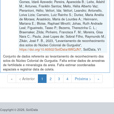
Gomes, Idarê Azevedo; Pereira, Aparecida B.; Leite, Adahil
M.; Antunes, Franklin Santos; Mello, Hélia Alberto Vaz;
Pierantoni, Hélio; Vettori, Ida; Vettori, Leandro; Antonello,
Loiva Lizia; Carneiro, Luiz Rainho S.; Duriez, Maria Amélia
de Moraes; Anastécio, Maria de Lourdes A.; Heinnann,
Mariana E.; Bloise, Raphael Minotti; Johas, Ruth Andrade
Leal; Figueiredo, Tasso P.; Bezerra, Therezinha C. L.;
Braemaker, Zilda; Pinheiro, Francisca F. M.; Moreira, Gisa
Nara C.; Paula, José Lopes de; Sobral Filho, Raymundo M.;
Zikán, José F. B., 2023, "Levantamento de reconhecimento
dos solos do Núcleo Colonial de Gurguéia",
https://doi.org/10.60502/SoilData/8WQJN7
, SoilData, V1
Conjunto de dados referente ao levantamento de reconhecimento dos
solos do Núcleo Colonial de Gurguéia. Falta entrar dados de amostras
de fertilidade e mineralogia da areia. Falta estimar coordenadas
espaciais e registrar data de coleta.
(Atual)
«
< Anterior
1
2
3
4
Próxima >
»
Copyright © 2026, SoilData