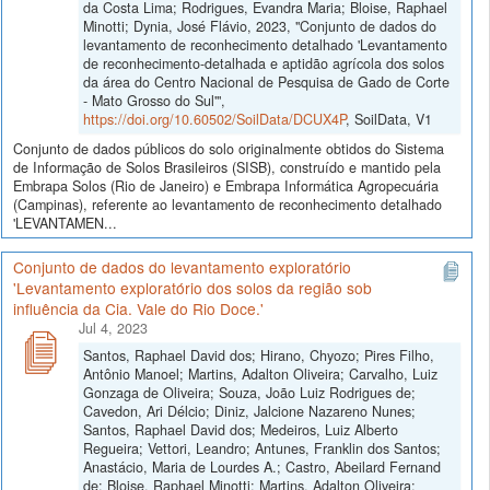
da Costa Lima; Rodrigues, Evandra Maria; Bloise, Raphael
Minotti; Dynia, José Flávio, 2023, "Conjunto de dados do
levantamento de reconhecimento detalhado 'Levantamento
de reconhecimento-detalhada e aptidão agrícola dos solos
da área do Centro Nacional de Pesquisa de Gado de Corte
- Mato Grosso do Sul'",
https://doi.org/10.60502/SoilData/DCUX4P
, SoilData, V1
Conjunto de dados públicos do solo originalmente obtidos do Sistema
de Informação de Solos Brasileiros (SISB), construído e mantido pela
Embrapa Solos (Rio de Janeiro) e Embrapa Informática Agropecuária
(Campinas), referente ao levantamento de reconhecimento detalhado
'LEVANTAMEN...
Conjunto de dados do levantamento exploratório
'Levantamento exploratório dos solos da região sob
influência da Cia. Vale do Rio Doce.'
Jul 4, 2023
Santos, Raphael David dos; Hirano, Chyozo; Pires Filho,
Antônio Manoel; Martins, Adalton Oliveira; Carvalho, Luiz
Gonzaga de Oliveira; Souza, João Luiz Rodrigues de;
Cavedon, Ari Délcio; Diniz, Jalcione Nazareno Nunes;
Santos, Raphael David dos; Medeiros, Luiz Alberto
Regueira; Vettori, Leandro; Antunes, Franklin dos Santos;
Anastácio, Maria de Lourdes A.; Castro, Abeilard Fernand
de; Bloise, Raphael Minotti; Martins, Adalton Oliveira;