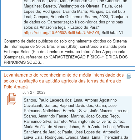
SantAnna de; Melo, Marie Elisabeth Christine Claessen de
Magalhẽs; Barreto, Washington de Oliveira; Paula, José
Lopes de; Rodrigues, Evanda Maria; Mangas, Daniel Luiz
Leal; Campos, Antonio Guilherme Soares, 2023, "Conjunto
de dados do 'Caracterização físico-hídrica dos principais
solos da Amazônia legal - Estado do Pará'",
https://doi.org/10.60502/SoilData/UME2YS
, SoilData, V1
Conjunto de dados públicos do solo originalmente obtidos do Sistema
de Informação de Solos Brasileiros (SISB), construído e mantido pela
Embrapa Solos (Rio de Janeiro) e Embrapa Informática Agropecuária
(Campinas), referente ao 'CARACTERIZAÇÃO FÍSICO-HÍDRICA DOS
PRINCIPAIS SOLOS...
Levantamento de reconhecimento de média intensidade dos
solos e avaliação da aptidão agrícola das terras da área do
Pólo Amapá
Jun 27, 2023
Santos, Paulo Lacerda dos; Lima, Antonio Agostinho
Cavalcanti; Santos, Raphael David dos; Gama, José
Raimundo Natividade Ferreira; Silva, João Marcos Lima da;
Soares, Amarindo Fausto; Martins, João Souza; Rego,
Raimundo Silva; Barreto, Washington de Oliveira; Duriez,
Maria Amélia de Moraes; Johas, Ruth Andrade Leal; Wilson
Sant'Anna de Araújo; Paula, José Lopes de; Antonello,
Loiva Lizia; Rodrigues, Evanda Maria; Lima, Therezinha da