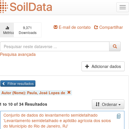
Ir
Alt
para
na
o
conteúdo
principal
E-mail de contato
Compartilhar
9,371
Métricas
Downloads
Pesquisa avançada
Adicionar dados
Filtrar resultados
Autor (Nome):
Paula, José Lopes de
1 to 10 of 34 Resultados
Ordenar
Conjunto de dados do levantamento semidetalhado
'Levantamento semidetalhado e aptidão agrícola dos solos
do Município do Rio de Janeiro, RJ'