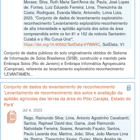
Moraes; Silva, Ruth Maria Sant'Anna da; Paula, José Lopes
de; Fontes, Luiz Eduardo Ferreira; Lima, Therezinha da
Costa; Rodrigues, Evanda Maria; Antonello, Loiva Lizia,
2023, "Conjunto de dados do levantamento exploratório-
reconhecimento 'Levantamento exploratório-reconheimento
de alta intensidade e aptidão agrícola dos solos da área
compreendida entre os km 81 e 152 da rodovia Santarém-
Cuiabá e o Rio Curuá-Una'",
https://doi.org/10.60502/SoilData/4YWARC
, SoilData, V1
Conjunto de dados públicos do solo originalmente obtidos do Sistema
de Informação de Solos Brasileiros (SISB), construído e mantido pela
Embrapa Solos (Rio de Janeiro) e Embrapa Informática Agropecuária
(Campinas), referente ao levantamento exploratório-reconhecimento
'LEVANTAMEN...
Conjunto de dados do levantamento de reconhecimento
'Levantamento de reconhecimento dos solos e avaliação da
aptidão agrícolas das terras da área do Pólo Carajás, Estado do
Pará'
Jul 4, 2023
Rego, Raimundo Silva; Lima, Antonio Agostinho Cavalcanti;
Santos, Raphael David dos; Gama, José Raimundo
Natividade Ferreira; Soares, Amarindo Fausto; Santos,
Paulo Lacerda dos; Martins, João; Silva, João Marcos Lima
da; Bastos, Therezinha Xavier; Duriez, Maria Amélia de