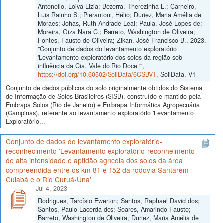
Antonello, Loiva Lizia; Bezerra, Therezinha L.; Carneiro,
Luis Rainho S.; Pierantoni, Hélio; Duriez, Maria Amélia de
Moraes; Johas, Ruth Andrade Leal; Paula, José Lopes de;
Moreira, Giza Nara C.; Barreto, Washington de Oliveira;
Fontes, Fausto de Oliveira; Zikan, José Francisco B., 2023,
"Conjunto de dados do levantamento exploratório
'Levantamento exploratório dos solos da região sob
influência da Cia. Vale do Rio Doce.'",
https://doi.org/10.60502/SoilData/6CSBVT
, SoilData, V1
Conjunto de dados públicos do solo originalmente obtidos do Sistema
de Informação de Solos Brasileiros (SISB), construído e mantido pela
Embrapa Solos (Rio de Janeiro) e Embrapa Informática Agropecuária
(Campinas), referente ao levantamento exploratório 'Levantamento
Exploratório...
Conjunto de dados do levantamento exploratório-
reconhecimento 'Levantamento exploratório-reconheimento
de alta intensidade e aptidão agrícola dos solos da área
compreendida entre os km 81 e 152 da rodovia Santarém-
Cuiabá e o Rio Curuá-Una'
Jul 4, 2023
Rodrigues, Tarcísio Ewerton; Santos, Raphael David dos;
Santos, Paulo Lacerda dos; Soares, Amarindo Fausto;
Barreto, Washington de Oliveira; Duriez, Maria Amélia de