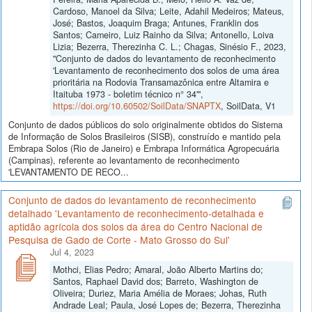
Cardoso, Manoel da Silva; Leite, Adahil Medeiros; Mateus,
José; Bastos, Joaquim Braga; Antunes, Franklin dos
Santos; Cameiro, Luiz Rainho da Silva; Antonello, Loiva
Lizia; Bezerra, Therezinha C. L.; Chagas, Sinésio F., 2023,
"Conjunto de dados do levantamento de reconhecimento
'Levantamento de reconhecimento dos solos de uma área
prioritária na Rodovia Transamazônica entre Altamira e
Itaituba 1973 - boletim técnico n° 34'",
https://doi.org/10.60502/SoilData/SNAPTX
, SoilData, V1
Conjunto de dados públicos do solo originalmente obtidos do Sistema
de Informação de Solos Brasileiros (SISB), construído e mantido pela
Embrapa Solos (Rio de Janeiro) e Embrapa Informática Agropecuária
(Campinas), referente ao levantamento de reconhecimento
'LEVANTAMENTO DE RECO...
Conjunto de dados do levantamento de reconhecimento
detalhado 'Levantamento de reconhecimento-detalhada e
aptidão agrícola dos solos da área do Centro Nacional de
Pesquisa de Gado de Corte - Mato Grosso do Sul'
Jul 4, 2023
Mothci, Elias Pedro; Amaral, João Alberto Martins do;
Santos, Raphael David dos; Barreto, Washington de
Oliveira; Duriez, Maria Amélia de Moraes; Johas, Ruth
Andrade Leal; Paula, José Lopes de; Bezerra, Therezinha