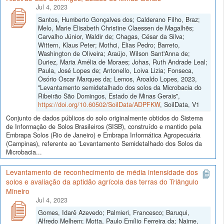
Jul 4, 2023
Santos, Humberto Gonçalves dos; Calderano Filho, Braz;
Melo, Marie Elisabeth Christine Claessen de Magalhẽs;
Carvalho Júnior, Waldir de; Chagas, César da Silva;
Wittern, Klaus Peter; Mothci, Elias Pedro; Barreto,
Washington de Oliveira; Araújo, Wilson Sant'Anna de;
Duriez, Maria Amélia de Moraes; Johas, Ruth Andrade Leal;
Paula, José Lopes de; Antonello, Loiva Lizia; Fonseca,
Osório Oscar Marques da; Lemos, Aroaldo Lopes, 2023,
"Levantamento semidetalhado dos solos da Microbacia do
Ribeirão São Domingos, Estado de Minas Gerais",
https://doi.org/10.60502/SoilData/ADPFKW
, SoilData, V1
Conjunto de dados públicos do solo originalmente obtidos do Sistema
de Informação de Solos Brasileiros (SISB), construído e mantido pela
Embrapa Solos (Rio de Janeiro) e Embrapa Informática Agropecuária
(Campinas), referente ao 'Levantamento Semidetalhado dos Solos da
Microbacia...
Levantamento de reconhecimento de média intensidade dos
solos e avaliação da aptidão agrícola das terras do Triângulo
Mineiro
Jul 4, 2023
Gomes, Idarê Azevedo; Palmieri, Francesco; Baruqui,
Alfredo Melhem; Motta, Paulo Emílio Ferreira da; Naime,