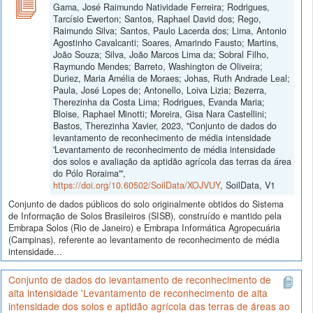
Gama, José Raimundo Natividade Ferreira; Rodrigues,
Tarcísio Ewerton; Santos, Raphael David dos; Rego,
Raimundo Silva; Santos, Paulo Lacerda dos; Lima, Antonio
Agostinho Cavalcanti; Soares, Amarindo Fausto; Martins,
João Souza; Silva, João Marcos Lima da; Sobral Filho,
Raymundo Mendes; Barreto, Washington de Oliveira;
Duriez, Maria Amélia de Moraes; Johas, Ruth Andrade Leal;
Paula, José Lopes de; Antonello, Loiva Lizia; Bezerra,
Therezinha da Costa Lima; Rodrigues, Evanda Maria;
Bloise, Raphael Minotti; Moreira, Gisa Nara Castellini;
Bastos, Therezinha Xavier, 2023, "Conjunto de dados do
levantamento de reconhecimento de média intensidade
'Levantamento de reconhecimento de média intensidade
dos solos e avaliação da aptidão agrícola das terras da área
do Pólo Roraima'",
https://doi.org/10.60502/SoilData/XOJVUY
, SoilData, V1
Conjunto de dados públicos do solo originalmente obtidos do Sistema
de Informação de Solos Brasileiros (SISB), construído e mantido pela
Embrapa Solos (Rio de Janeiro) e Embrapa Informática Agropecuária
(Campinas), referente ao levantamento de reconhecimento de média
intensidade...
Conjunto de dados do levantamento de reconhecimento de
alta intensidade 'Levantamento de reconhecimento de alta
intensidade dos solos e aptidão agrícola das terras de áreas ao