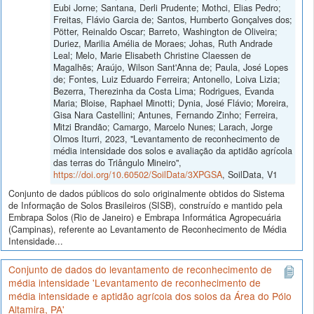
Eubi Jorne; Santana, Derli Prudente; Mothci, Elias Pedro;
Freitas, Flávio Garcia de; Santos, Humberto Gonçalves dos;
Pötter, Reinaldo Oscar; Barreto, Washington de Oliveira;
Duriez, Marilia Amélia de Moraes; Johas, Ruth Andrade
Leal; Melo, Marie Elisabeth Christine Claessen de
Magalhẽs; Araújo, Wilson Sant'Anna de; Paula, José Lopes
de; Fontes, Luiz Eduardo Ferreira; Antonello, Loiva Lizia;
Bezerra, Therezinha da Costa Lima; Rodrigues, Evanda
Maria; Bloise, Raphael Minotti; Dynia, José Flávio; Moreira,
Gisa Nara Castellini; Antunes, Fernando Zinho; Ferreira,
Mitzi Brandão; Camargo, Marcelo Nunes; Larach, Jorge
Olmos Iturri, 2023, "Levantamento de reconhecimento de
média intensidade dos solos e avaliação da aptidão agrícola
das terras do Triângulo Mineiro",
https://doi.org/10.60502/SoilData/3XPGSA
, SoilData, V1
Conjunto de dados públicos do solo originalmente obtidos do Sistema
de Informação de Solos Brasileiros (SISB), construído e mantido pela
Embrapa Solos (Rio de Janeiro) e Embrapa Informática Agropecuária
(Campinas), referente ao Levantamento de Reconhecimento de Média
Intensidade...
Conjunto de dados do levantamento de reconhecimento de
média intensidade 'Levantamento de reconhecimento de
média intensidade e aptidão agrícola dos solos da Área do Pólo
Altamira, PA'