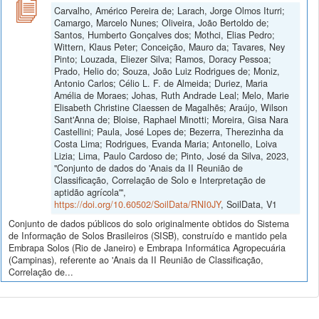
Carvalho, Américo Pereira de; Larach, Jorge Olmos Iturri;
Camargo, Marcelo Nunes; Oliveira, João Bertoldo de;
Santos, Humberto Gonçalves dos; Mothci, Elias Pedro;
Wittern, Klaus Peter; Conceição, Mauro da; Tavares, Ney
Pinto; Louzada, Eliezer Silva; Ramos, Doracy Pessoa;
Prado, Helio do; Souza, João Luiz Rodrigues de; Moniz,
Antonio Carlos; Célio L. F. de Almeida; Duriez, Maria
Amélia de Moraes; Johas, Ruth Andrade Leal; Melo, Marie
Elisabeth Christine Claessen de Magalhẽs; Araújo, Wilson
Sant'Anna de; Bloise, Raphael Minotti; Moreira, Gisa Nara
Castellini; Paula, José Lopes de; Bezerra, Therezinha da
Costa Lima; Rodrigues, Evanda Maria; Antonello, Loiva
Lizia; Lima, Paulo Cardoso de; Pinto, José da Silva, 2023,
"Conjunto de dados do 'Anais da II Reunião de
Classificação, Correlação de Solo e Interpretação de
aptidão agrícola'",
https://doi.org/10.60502/SoilData/RNI0JY
, SoilData, V1
Conjunto de dados públicos do solo originalmente obtidos do Sistema
de Informação de Solos Brasileiros (SISB), construído e mantido pela
Embrapa Solos (Rio de Janeiro) e Embrapa Informática Agropecuária
(Campinas), referente ao 'Anais da II Reunião de Classificação,
Correlação de...