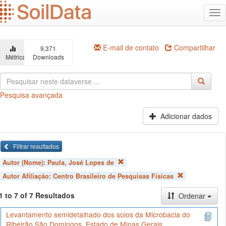
Ir
Alt
para
na
o
conteúdo
principal
E-mail de contato
Compartilhar
9,371
Métricas
Downloads
Pesquisa avançada
Adicionar dados
Filtrar resultados
Autor (Nome):
Paula, José Lopes de
Autor Afiliação:
Centro Brasileiro de Pesquisas Físicas
1 to 7 of 7 Resultados
Ordenar
Levantamento semidetalhado dos solos da Microbacia do
Ribeirão São Domingos, Estado de Minas Gerais