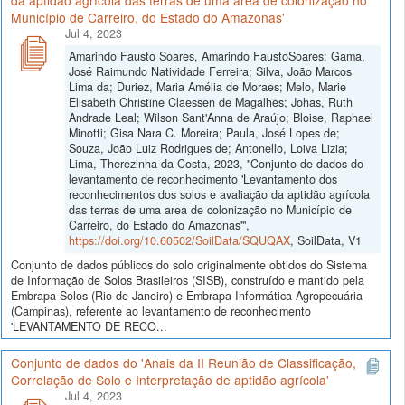
Município de Carreiro, do Estado do Amazonas'
Jul 4, 2023
Amarindo Fausto Soares, Amarindo FaustoSoares; Gama,
José Raimundo Natividade Ferreira; Silva, João Marcos
Lima da; Duriez, Maria Amélia de Moraes; Melo, Marie
Elisabeth Christine Claessen de Magalhẽs; Johas, Ruth
Andrade Leal; Wilson Sant'Anna de Araújo; Bloise, Raphael
Minotti; Gisa Nara C. Moreira; Paula, José Lopes de;
Souza, João Luiz Rodrigues de; Antonello, Loiva Lizia;
Lima, Therezinha da Costa, 2023, "Conjunto de dados do
levantamento de reconhecimento 'Levantamento dos
reconhecimentos dos solos e avaliação da aptidão agrícola
das terras de uma area de colonização no Município de
Carreiro, do Estado do Amazonas'",
https://doi.org/10.60502/SoilData/SQUQAX
, SoilData, V1
Conjunto de dados públicos do solo originalmente obtidos do Sistema
de Informação de Solos Brasileiros (SISB), construído e mantido pela
Embrapa Solos (Rio de Janeiro) e Embrapa Informática Agropecuária
(Campinas), referente ao levantamento de reconhecimento
'LEVANTAMENTO DE RECO...
Conjunto de dados do 'Anais da II Reunião de Classificação,
Correlação de Solo e Interpretação de aptidão agrícola'
Jul 4, 2023