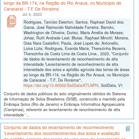
longo da BR-174, na Região do Rio Anauá, no Município de
Caracaraí - T.F. De Roraima'
Jul 4, 2023
Rodrigues, Tarcísio Ewerton; Santos, Raphael David dos;
Gama, José Raimundo Natividade Ferreira; Barreto,
Washington de Oliveira; Duriez, Maria Amélia de Moraes;
Johas, Ruth Andrade Leal; Bloise, Raphael Minotti; Moreira,
Gisa Nara Castellini; Paula, José Lopes de; Antonello,
Loiva Lizia; Rodrigues, Evanda Maria; Therezinha Bezerra,
Therezinha da Costa Lima da Costa Lima., 2023, "Conjunto
de dados do levantamento de reconhecimento de alta
intensidade 'Levantamento de reconhecimento de alta
intensidade dos solos e aptidão agrícola das terras de áreas
ao longo da BR-174, na Região do Rio Anauá, no Município
de Caracaraí - T.F. De Roraima'",
https://doi.org/10.60502/SoilData/KTLNPH
, SoilData, V1
Conjunto de dados públicos do solo originalmente obtidos do Sistema
de Informação de Solos Brasileiros (SISB), construído e mantido pela
Embrapa Solos (Rio de Janeiro) e Embrapa Informática Agropecuária
(Campinas), referente ao levantamento de reconhecimento de alta
intensidade '...
Conjunto de dados do levantamento de reconhecimento
'Levantamento dos reconhecimentos dos solos e avaliação
da aptidão agrícola das terras de uma area de colonização no