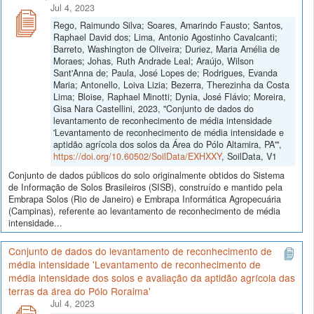
Jul 4, 2023
Rego, Raimundo Silva; Soares, Amarindo Fausto; Santos,
Raphael David dos; Lima, Antonio Agostinho Cavalcanti;
Barreto, Washington de Oliveira; Duriez, Maria Amélia de
Moraes; Johas, Ruth Andrade Leal; Araújo, Wilson
Sant'Anna de; Paula, José Lopes de; Rodrigues, Evanda
Maria; Antonello, Loiva Lizia; Bezerra, Therezinha da Costa
Lima; Bloise, Raphael Minotti; Dynia, José Flávio; Moreira,
Gisa Nara Castellini, 2023, "Conjunto de dados do
levantamento de reconhecimento de média intensidade
'Levantamento de reconhecimento de média intensidade e
aptidão agrícola dos solos da Área do Pólo Altamira, PA'",
https://doi.org/10.60502/SoilData/EXHXXY
, SoilData, V1
Conjunto de dados públicos do solo originalmente obtidos do Sistema
de Informação de Solos Brasileiros (SISB), construído e mantido pela
Embrapa Solos (Rio de Janeiro) e Embrapa Informática Agropecuária
(Campinas), referente ao levantamento de reconhecimento de média
intensidade...
Conjunto de dados do levantamento de reconhecimento de
média intensidade 'Levantamento de reconhecimento de
média intensidade dos solos e avaliação da aptidão agrícola das
terras da área do Pólo Roraima'
Jul 4, 2023