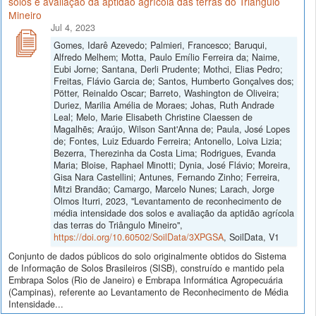
solos e avaliação da aptidão agrícola das terras do Triângulo
Mineiro
Jul 4, 2023
Gomes, Idarê Azevedo; Palmieri, Francesco; Baruqui,
Alfredo Melhem; Motta, Paulo Emílio Ferreira da; Naime,
Eubi Jorne; Santana, Derli Prudente; Mothci, Elias Pedro;
Freitas, Flávio Garcia de; Santos, Humberto Gonçalves dos;
Pötter, Reinaldo Oscar; Barreto, Washington de Oliveira;
Duriez, Marilia Amélia de Moraes; Johas, Ruth Andrade
Leal; Melo, Marie Elisabeth Christine Claessen de
Magalhẽs; Araújo, Wilson Sant'Anna de; Paula, José Lopes
de; Fontes, Luiz Eduardo Ferreira; Antonello, Loiva Lizia;
Bezerra, Therezinha da Costa Lima; Rodrigues, Evanda
Maria; Bloise, Raphael Minotti; Dynia, José Flávio; Moreira,
Gisa Nara Castellini; Antunes, Fernando Zinho; Ferreira,
Mitzi Brandão; Camargo, Marcelo Nunes; Larach, Jorge
Olmos Iturri, 2023, "Levantamento de reconhecimento de
média intensidade dos solos e avaliação da aptidão agrícola
das terras do Triângulo Mineiro",
https://doi.org/10.60502/SoilData/3XPGSA
, SoilData, V1
Conjunto de dados públicos do solo originalmente obtidos do Sistema
de Informação de Solos Brasileiros (SISB), construído e mantido pela
Embrapa Solos (Rio de Janeiro) e Embrapa Informática Agropecuária
(Campinas), referente ao Levantamento de Reconhecimento de Média
Intensidade...