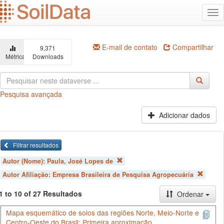
Ir
Alt
para
na
o
conteúdo
principal
E-mail de contato
Compartilhar
9,371
Métricas
Downloads
Pesquisa avançada
Adicionar dados
Filtrar resultados
Autor (Nome):
Paula, José Lopes de
Autor Afiliação:
Empresa Brasileira de Pesquisa Agropecuária
1 to 10 of 27 Resultados
Ordenar
Mapa esquemático de solos das regiões Norte, Meio-Norte e
Centro-Oeste do Brasil: Primeira aproximação