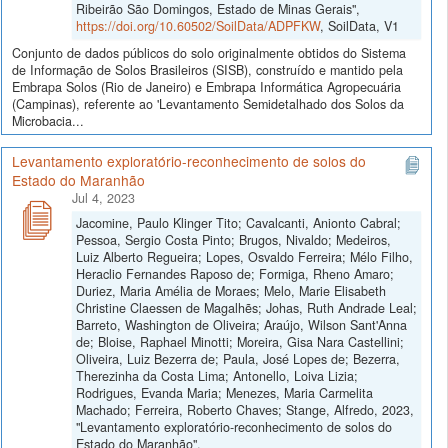
Ribeirão São Domingos, Estado de Minas Gerais",
https://doi.org/10.60502/SoilData/ADPFKW
, SoilData, V1
Conjunto de dados públicos do solo originalmente obtidos do Sistema
de Informação de Solos Brasileiros (SISB), construído e mantido pela
Embrapa Solos (Rio de Janeiro) e Embrapa Informática Agropecuária
(Campinas), referente ao 'Levantamento Semidetalhado dos Solos da
Microbacia...
Levantamento exploratório-reconhecimento de solos do
Estado do Maranhão
Jul 4, 2023
Jacomine, Paulo Klinger Tito; Cavalcanti, Anionto Cabral;
Pessoa, Sergio Costa Pinto; Brugos, Nivaldo; Medeiros,
Luiz Alberto Regueira; Lopes, Osvaldo Ferreira; Mélo Filho,
Heraclio Fernandes Raposo de; Formiga, Rheno Amaro;
Duriez, Maria Amélia de Moraes; Melo, Marie Elisabeth
Christine Claessen de Magalhẽs; Johas, Ruth Andrade Leal;
Barreto, Washington de Oliveira; Araújo, Wilson Sant'Anna
de; Bloise, Raphael Minotti; Moreira, Gisa Nara Castellini;
Oliveira, Luiz Bezerra de; Paula, José Lopes de; Bezerra,
Therezinha da Costa Lima; Antonello, Loiva Lizia;
Rodrigues, Evanda Maria; Menezes, Maria Carmelita
Machado; Ferreira, Roberto Chaves; Stange, Alfredo, 2023,
"Levantamento exploratório-reconhecimento de solos do
Estado do Maranhão",