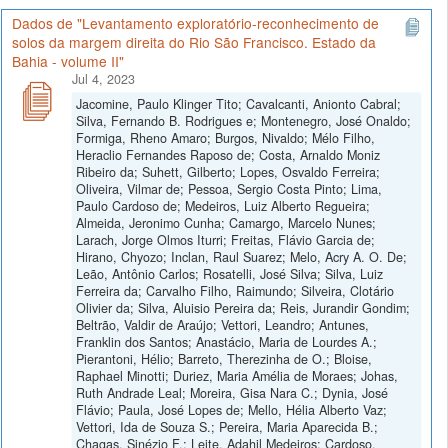
Dados de "Levantamento exploratório-reconhecimento de
solos da margem direita do Rio São Francisco. Estado da
Bahia - volume II"
Jul 4, 2023
Jacomine, Paulo Klinger Tito; Cavalcanti, Anionto Cabral;
Silva, Fernando B. Rodrigues e; Montenegro, José Onaldo;
Formiga, Rheno Amaro; Burgos, Nivaldo; Mélo Filho,
Heraclio Fernandes Raposo de; Costa, Arnaldo Moniz
Ribeiro da; Suhett, Gilberto; Lopes, Osvaldo Ferreira;
Oliveira, Vilmar de; Pessoa, Sergio Costa Pinto; Lima,
Paulo Cardoso de; Medeiros, Luiz Alberto Regueira;
Almeida, Jeronimo Cunha; Camargo, Marcelo Nunes;
Larach, Jorge Olmos Iturri; Freitas, Flávio Garcia de;
Hirano, Chyozo; Inclan, Raul Suarez; Melo, Acry A. O. De;
Leão, Antônio Carlos; Rosatelli, José Silva; Silva, Luiz
Ferreira da; Carvalho Filho, Raimundo; Silveira, Clotário
Olivier da; Silva, Aluisio Pereira da; Reis, Jurandir Gondim;
Beltrão, Valdir de Araújo; Vettori, Leandro; Antunes,
Franklin dos Santos; Anastácio, Maria de Lourdes A.;
Pierantoni, Hélio; Barreto, Therezinha de O.; Bloise,
Raphael Minotti; Duriez, Maria Amélia de Moraes; Johas,
Ruth Andrade Leal; Moreira, Gisa Nara C.; Dynia, José
Flávio; Paula, José Lopes de; Mello, Hélia Alberto Vaz;
Vettori, Ida de Souza S.; Pereira, Maria Aparecida B.;
Chagas, Sinézio F.; Leite, Adahil Medeiros; Cardoso,