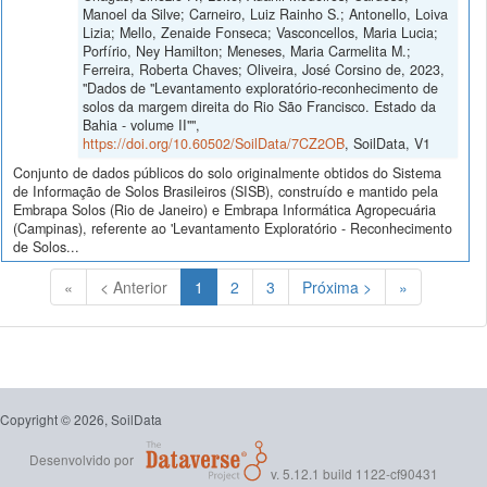
Manoel da Silve; Carneiro, Luiz Rainho S.; Antonello, Loiva
Lizia; Mello, Zenaide Fonseca; Vasconcellos, Maria Lucia;
Porfírio, Ney Hamilton; Meneses, Maria Carmelita M.;
Ferreira, Roberta Chaves; Oliveira, José Corsino de, 2023,
"Dados de "Levantamento exploratório-reconhecimento de
solos da margem direita do Rio São Francisco. Estado da
Bahia - volume II"",
https://doi.org/10.60502/SoilData/7CZ2OB
, SoilData, V1
Conjunto de dados públicos do solo originalmente obtidos do Sistema
de Informação de Solos Brasileiros (SISB), construído e mantido pela
Embrapa Solos (Rio de Janeiro) e Embrapa Informática Agropecuária
(Campinas), referente ao 'Levantamento Exploratório - Reconhecimento
de Solos...
(Atual)
«
< Anterior
1
2
3
Próxima >
»
Copyright © 2026, SoilData
Desenvolvido por
v. 5.12.1 build 1122-cf90431