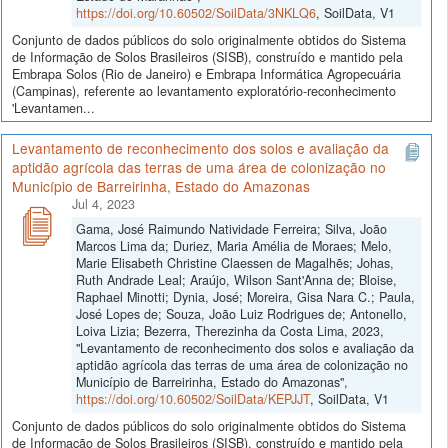
https://doi.org/10.60502/SoilData/3NKLQ6
, SoilData, V1
Conjunto de dados públicos do solo originalmente obtidos do Sistema
de Informação de Solos Brasileiros (SISB), construído e mantido pela
Embrapa Solos (Rio de Janeiro) e Embrapa Informática Agropecuária
(Campinas), referente ao levantamento exploratório-reconhecimento
'Levantamen...
Levantamento de reconhecimento dos solos e avaliação da
aptidão agrícola das terras de uma área de colonização no
Município de Barreirinha, Estado do Amazonas
Jul 4, 2023
Gama, José Raimundo Natividade Ferreira; Silva, João
Marcos Lima da; Duriez, Maria Amélia de Moraes; Melo,
Marie Elisabeth Christine Claessen de Magalhẽs; Johas,
Ruth Andrade Leal; Araújo, Wilson Sant'Anna de; Bloise,
Raphael Minotti; Dynia, José; Moreira, Gisa Nara C.; Paula,
José Lopes de; Souza, João Luiz Rodrigues de; Antonello,
Loiva Lizia; Bezerra, Therezinha da Costa Lima, 2023,
"Levantamento de reconhecimento dos solos e avaliação da
aptidão agrícola das terras de uma área de colonização no
Município de Barreirinha, Estado do Amazonas",
https://doi.org/10.60502/SoilData/KEPJJT
, SoilData, V1
Conjunto de dados públicos do solo originalmente obtidos do Sistema
de Informação de Solos Brasileiros (SISB), construído e mantido pela