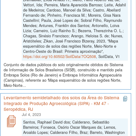
Vettori, Ida; Perreira, Maria Aparecida Barroso; Leite, Adahil
de Medeiros; Cardoso, Manoel da Silva; Castro, Abeilard
Fernando de; Pinheiro, Francisca M.; Moreira, Gisa Nara
Castellini; Paula, José Lopes de; Sobral Filho, Raymundo
Mendes; Antunes, Franklin dos Santos; Antonello, Loiva
Lizia; Carneiro, Luiz Rainho S.; Bezerra, Therezinha O. L.;
Chagas, Sinésio Francisco; Arango, Heloisa S. de; Nunes,
Aristóteles; Zikan, José Francisco Bizeray, 2023, "Mapa
esquemático de solos das regiões Norte, Meio-Norte e
Centro-Oeste do Brasil: Primeira aproximação",
https://doi.org/10.60502/SoilData/7OQ508
, SoilData, V1
Conjunto de dados públicos do solo originalmente obtidos do Sistema
de Informação de Solos Brasileiros (SISB), construído e mantido pela
Embrapa Solos (Rio de Janeiro) e Embrapa Informática Agropecuária
(Campinas), referente ao 'Mapa esquemático de solos regiões Norte,
Meio-Norte...
Levantamento semidetalhado dos solos da Área do Sistema
Integrado de Produção Agroecológica (SIPA) - KM 47 -
Seropédica, RJ
Jul 4, 2023
Santos, Raphael David dos; Calderano, Sebastião
Barreiros; Fonseca, Osório Oscar Marques da; Lemos,
Aroaldo Lopes; Calderano Filho, Braz; Barreto, Washington