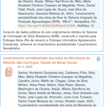
de Oliveira; Araújo, Wilson Sant'Anna de; Melo, Marie
Elisabeth Christine Claessen de Magalhẽs; Pérez, Daniel
Vidal; Paula, José Lopes de; Souza, José Silva de;
Nascimento, Geovane Barbosa do, 2023, "Levantamento
semidetalhado dos solos da Área do Sistema Integrado de
Produção Agroecológica (SIPA) - KM 47 - Seropédica, RJ",
https://doi.org/10.60502/SoilData/U1ZJHU
, SoilData, V1
Conjunto de dados públicos do solo originalmente obtidos do Sistema
de Informação de Solos Brasileiros (SISB), construído e mantido pela
Embrapa Solos (Rio de Janeiro) e Embrapa Informática Agropecuária
(Campinas), referente ao levantamento semidetalhado 'Levantamento
Semidetalha...
Levantamento semidetalhado dos solos da Microbacia do
Ribeirão São Domingos, Estado de Minas Gerais
Jul 4, 2023
Santos, Humberto Gonçalves dos; Calderano Filho, Braz;
Melo, Marie Elisabeth Christine Claessen de Magalhẽs;
Carvalho Júnior, Waldir de; Chagas, César da Silva;
Wittern, Klaus Peter; Mothci, Elias Pedro; Barreto,
Washington de Oliveira; Araújo, Wilson Sant'Anna de;
Duriez, Maria Amélia de Moraes; Johas, Ruth Andrade Leal;
Paula, José Lopes de; Antonello, Loiva Lizia; Fonseca,
Osório Oscar Marques da; Lemos, Aroaldo Lopes, 2023,
"Levantamento semidetalhado dos solos da Microbacia do