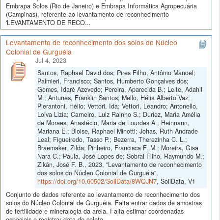
Embrapa Solos (Rio de Janeiro) e Embrapa Informática Agropecuária
(Campinas), referente ao levantamento de reconhecimento
'LEVANTAMENTO DE RECO...
Levantamento de reconhecimento dos solos do Núcleo
Colonial de Gurguéia
Jul 4, 2023
Santos, Raphael David dos; Pires Filho, Antônio Manoel;
Palmieri, Francisco; Santos, Humberto Gonçalves dos;
Gomes, Idarê Azevedo; Pereira, Aparecida B.; Leite, Adahil
M.; Antunes, Franklin Santos; Mello, Hélia Alberto Vaz;
Pierantoni, Hélio; Vettori, Ida; Vettori, Leandro; Antonello,
Loiva Lizia; Carneiro, Luiz Rainho S.; Duriez, Maria Amélia
de Moraes; Anastécio, Maria de Lourdes A.; Heinnann,
Mariana E.; Bloise, Raphael Minotti; Johas, Ruth Andrade
Leal; Figueiredo, Tasso P.; Bezerra, Therezinha C. L.;
Braemaker, Zilda; Pinheiro, Francisca F. M.; Moreira, Gisa
Nara C.; Paula, José Lopes de; Sobral Filho, Raymundo M.;
Zikán, José F. B., 2023, "Levantamento de reconhecimento
dos solos do Núcleo Colonial de Gurguéia",
https://doi.org/10.60502/SoilData/8WQJN7
, SoilData, V1
Conjunto de dados referente ao levantamento de reconhecimento dos
solos do Núcleo Colonial de Gurguéia. Falta entrar dados de amostras
de fertilidade e mineralogia da areia. Falta estimar coordenadas
espaciais e registrar data de coleta.