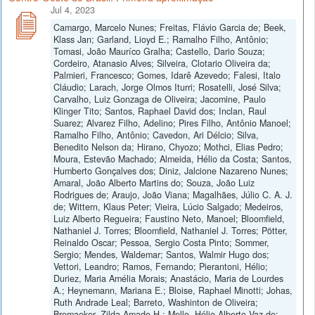
Jul 4, 2023
Camargo, Marcelo Nunes; Freitas, Flávio Garcia de; Beek,
Klass Jan; Garland, Lioyd E.; Ramalho Filho, Antônio;
Tomasi, João Mauríco Gralha; Castello, Dario Souza;
Cordeiro, Atanasio Alves; Silveira, Clotario Oliveira da;
Palmieri, Francesco; Gomes, Idarê Azevedo; Falesi, Italo
Cláudio; Larach, Jorge Olmos Iturri; Rosatelli, José Silva;
Carvalho, Luiz Gonzaga de Oliveira; Jacomine, Paulo
Klinger Tito; Santos, Raphael David dos; Inclan, Raul
Suarez; Alvarez Filho, Adelino; Pires Filho, Antônio Manoel;
Ramalho Filho, Antônio; Cavedon, Ari Délcio; Silva,
Benedito Nelson da; Hirano, Chyozo; Mothci, Elias Pedro;
Moura, Estevão Machado; Almeida, Hélio da Costa; Santos,
Humberto Gonçalves dos; Diniz, Jalcione Nazareno Nunes;
Amaral, João Alberto Martins do; Souza, João Luiz
Rodrigues de; Araujo, João Viana; Magalhães, Júlio C. A. J.
de; Wittern, Klaus Peter; Vieira, Lúcio Salgado; Medeiros,
Luiz Alberto Regueira; Faustino Neto, Manoel; Bloomfield,
Nathaniel J. Torres; Bloomfield, Nathaniel J. Torres; Pötter,
Reinaldo Oscar; Pessoa, Sergio Costa Pinto; Sommer,
Sergio; Mendes, Waldemar; Santos, Walmir Hugo dos;
Vettori, Leandro; Ramos, Fernando; Pierantoni, Hélio;
Duriez, Maria Amélia Morais; Anastácio, Maria de Lourdes
A.; Heynemann, Mariana E.; Bloise, Raphael Minotti; Johas,
Ruth Andrade Leal; Barreto, Washinton de Oliveira;
Bremaeker, Zilda Amado H.; Mello, Hélio Alberto Vaz de;