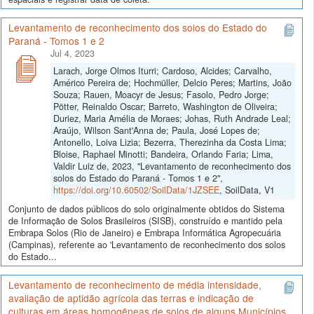
Levantamento de reconhecimento dos solos do Estado do
Paraná - Tomos 1 e 2
Jul 4, 2023
Larach, Jorge Olmos Iturri; Cardoso, Alcides; Carvalho,
Américo Pereira de; Hochmüller, Delcio Peres; Martins, João
Souza; Rauen, Moacyr de Jesus; Fasolo, Pedro Jorge;
Pötter, Reinaldo Oscar; Barreto, Washington de Oliveira;
Duriez, Maria Amélia de Moraes; Johas, Ruth Andrade Leal;
Araújo, Wilson Sant'Anna de; Paula, José Lopes de;
Antonello, Loiva Lizia; Bezerra, Therezinha da Costa Lima;
Bloise, Raphael Minotti; Bandeira, Orlando Faria; Lima,
Valdir Luiz de, 2023, "Levantamento de reconhecimento dos
solos do Estado do Paraná - Tomos 1 e 2",
https://doi.org/10.60502/SoilData/1JZSEE
, SoilData, V1
Conjunto de dados públicos do solo originalmente obtidos do Sistema
de Informação de Solos Brasileiros (SISB), construído e mantido pela
Embrapa Solos (Rio de Janeiro) e Embrapa Informática Agropecuária
(Campinas), referente ao 'Levantamento de reconhecimento dos solos
do Estado...
Levantamento de reconhecimento de média intensidade,
avaliação de aptidão agrícola das terras e indicação de
culturas em áreas homogêneas de solos de alguns Municípios