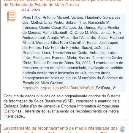
do Sudoeste do Estado de Mato Grosso
Jul 4, 2023
Pires Filho, Antonio Manoel; Santos, Humberto Gonçalves
dos; Mothci, Elias Pedro; Sobral Filho, Raimundo M.;
Fonseca, Osório Oscar Marques da; Duriez, Maria Amélia
de Moraes; Marie Elizabeth C. C. de M. Melo; Johas, Ruth
Andrade Leal; Araújo, Wilson Sant'Anna de; Bloise, Raphael
Minotti; Moreira, Gisa Nara Castellini; Paula, José Lopes
de; Fontes, Luiz Eduardo Ferreira; Souza, João Luis
Rodrigues; Lima, Therezinha da Costa; Antonello, Loiva
Lizia; Rodrigues, Evandra Maria; Bastos, Therezinha Xavier;
Diniz, Tatiana Deane de Abreu Sá, 2023, "Levantamento de
reconhecimento de média intensidade, avaliação de aptidão
agrícola das terras e indicação de culturas em áreas
homogêneas de solos de alguns Municípios do Sudoeste do
Estado de Mato Grosso",
https://doi.org/10.60502/SoilData/MY0S3Y
, SoilData, V1
Conjunto de dados públicos do solo originalmente obtidos do Sistema
de Informação de Solos Brasileiros (SISB), construído e mantido pela
Embrapa Solos (Rio de Janeiro) e Embrapa Informática Agropecuária
(Campinas), referente ao levantamento de reconhecimento de média
intensidade...
Levantamento de reconhecimento de média intensidade dos