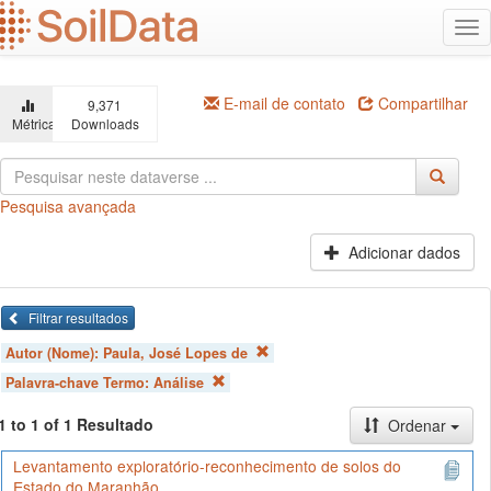
Ir
Alt
para
na
o
conteúdo
principal
E-mail de contato
Compartilhar
9,371
Métricas
Downloads
Pesquisa avançada
Adicionar dados
Filtrar resultados
Autor (Nome):
Paula, José Lopes de
Palavra-chave Termo:
Análise
1 to 1 of 1 Resultado
Ordenar
Levantamento exploratório-reconhecimento de solos do
Estado do Maranhão