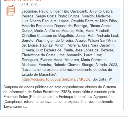
Jul 4, 2023
Jacomine, Paulo Klinger Tito; Cavalcanti, Anionto Cabral;
Pessoa, Sergio Costa Pinto; Brugos, Nivaldo; Medeiros,
Luiz Alberto Regueira; Lopes, Osvaldo Ferreira; Mélo Filho,
Heraclio Fernandes Raposo de; Formiga, Rheno Amaro;
Duriez, Maria Amélia de Moraes; Melo, Marie Elisabeth
Christine Claessen de Magalhẽs; Johas, Ruth Andrade Leal;
Barreto, Washington de Oliveira; Araújo, Wilson Sant'Anna
de; Bloise, Raphael Minotti; Moreira, Gisa Nara Castellini;
Oliveira, Luiz Bezerra de; Paula, José Lopes de; Bezerra,
Therezinha da Costa Lima; Antonello, Loiva Lizia;
Rodrigues, Evanda Maria; Menezes, Maria Carmelita
Machado; Ferreira, Roberto Chaves; Stange, Alfredo, 2023,
"Levantamento exploratório-reconhecimento de solos do
Estado do Maranhão",
https://doi.org/10.60502/SoilData/3NKLQ6
, SoilData, V1
Conjunto de dados públicos do solo originalmente obtidos do Sistema
de Informação de Solos Brasileiros (SISB), construído e mantido pela
Embrapa Solos (Rio de Janeiro) e Embrapa Informática Agropecuária
(Campinas), referente ao levantamento exploratório-reconhecimento
'Levantamen...