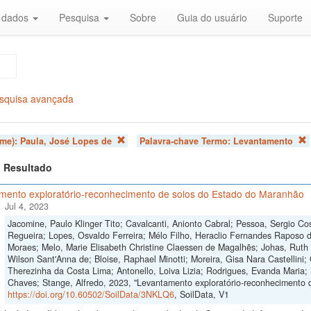
r dados
Pesquisa
Sobre
Guia do usuário
Suporte
squisa avançada
ome):
Paula, José Lopes de
Palavra-chave Termo:
Levantamento
 1 Resultado
mento exploratório-reconhecimento de solos do Estado do Maranhão
Jul 4, 2023
Jacomine, Paulo Klinger Tito; Cavalcanti, Anionto Cabral; Pessoa, Sergio Cos
Regueira; Lopes, Osvaldo Ferreira; Mélo Filho, Heraclio Fernandes Raposo 
Moraes; Melo, Marie Elisabeth Christine Claessen de Magalhẽs; Johas, Ruth 
Wilson Sant'Anna de; Bloise, Raphael Minotti; Moreira, Gisa Nara Castellini; 
Therezinha da Costa Lima; Antonello, Loiva Lizia; Rodrigues, Evanda Maria;
Chaves; Stange, Alfredo, 2023, "Levantamento exploratório-reconhecimento 
https://doi.org/10.60502/SoilData/3NKLQ6
, SoilData, V1