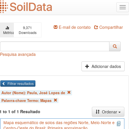
Ir
Alt
para
na
o
conteúdo
principal
E-mail de contato
Compartilhar
9,371
Métricas
Downloads
Pesquisa avançada
Adicionar dados
Filtrar resultados
Autor (Nome):
Paula, José Lopes de
Palavra-chave Termo:
Mapas
1 to 1 of 1 Resultado
Ordenar
Mapa esquemático de solos das regiões Norte, Meio-Norte e
Centro-Oeste do Brasil: Primeira aproximação