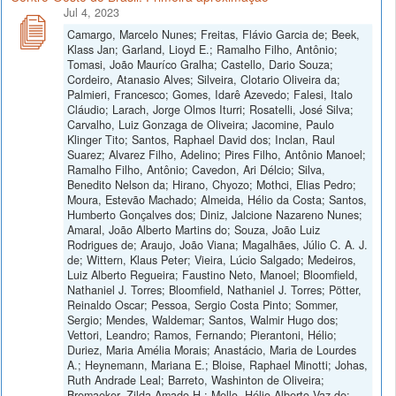
Jul 4, 2023
Camargo, Marcelo Nunes; Freitas, Flávio Garcia de; Beek,
Klass Jan; Garland, Lioyd E.; Ramalho Filho, Antônio;
Tomasi, João Mauríco Gralha; Castello, Dario Souza;
Cordeiro, Atanasio Alves; Silveira, Clotario Oliveira da;
Palmieri, Francesco; Gomes, Idarê Azevedo; Falesi, Italo
Cláudio; Larach, Jorge Olmos Iturri; Rosatelli, José Silva;
Carvalho, Luiz Gonzaga de Oliveira; Jacomine, Paulo
Klinger Tito; Santos, Raphael David dos; Inclan, Raul
Suarez; Alvarez Filho, Adelino; Pires Filho, Antônio Manoel;
Ramalho Filho, Antônio; Cavedon, Ari Délcio; Silva,
Benedito Nelson da; Hirano, Chyozo; Mothci, Elias Pedro;
Moura, Estevão Machado; Almeida, Hélio da Costa; Santos,
Humberto Gonçalves dos; Diniz, Jalcione Nazareno Nunes;
Amaral, João Alberto Martins do; Souza, João Luiz
Rodrigues de; Araujo, João Viana; Magalhães, Júlio C. A. J.
de; Wittern, Klaus Peter; Vieira, Lúcio Salgado; Medeiros,
Luiz Alberto Regueira; Faustino Neto, Manoel; Bloomfield,
Nathaniel J. Torres; Bloomfield, Nathaniel J. Torres; Pötter,
Reinaldo Oscar; Pessoa, Sergio Costa Pinto; Sommer,
Sergio; Mendes, Waldemar; Santos, Walmir Hugo dos;
Vettori, Leandro; Ramos, Fernando; Pierantoni, Hélio;
Duriez, Maria Amélia Morais; Anastácio, Maria de Lourdes
A.; Heynemann, Mariana E.; Bloise, Raphael Minotti; Johas,
Ruth Andrade Leal; Barreto, Washinton de Oliveira;
Bremaeker, Zilda Amado H.; Mello, Hélio Alberto Vaz de;