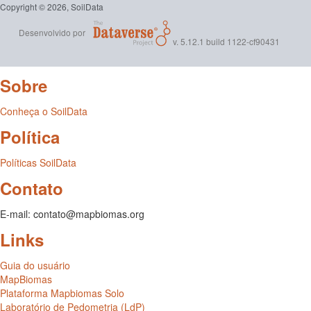
Copyright © 2026, SoilData
Desenvolvido por
v. 5.12.1 build 1122-cf90431
Sobre
Conheça o SoilData
Política
Políticas SoilData
Contato
E-mail: contato@mapbiomas.org
Links
Guia do usuário
MapBiomas
Plataforma Mapbiomas Solo
Laboratório de Pedometria (LdP)