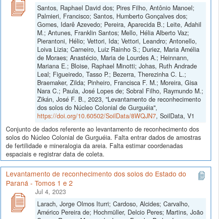
Santos, Raphael David dos; Pires Filho, Antônio Manoel;
Palmieri, Francisco; Santos, Humberto Gonçalves dos;
Gomes, Idarê Azevedo; Pereira, Aparecida B.; Leite, Adahil
M.; Antunes, Franklin Santos; Mello, Hélia Alberto Vaz;
Pierantoni, Hélio; Vettori, Ida; Vettori, Leandro; Antonello,
Loiva Lizia; Carneiro, Luiz Rainho S.; Duriez, Maria Amélia
de Moraes; Anastécio, Maria de Lourdes A.; Heinnann,
Mariana E.; Bloise, Raphael Minotti; Johas, Ruth Andrade
Leal; Figueiredo, Tasso P.; Bezerra, Therezinha C. L.;
Braemaker, Zilda; Pinheiro, Francisca F. M.; Moreira, Gisa
Nara C.; Paula, José Lopes de; Sobral Filho, Raymundo M.;
Zikán, José F. B., 2023, "Levantamento de reconhecimento
dos solos do Núcleo Colonial de Gurguéia",
https://doi.org/10.60502/SoilData/8WQJN7
, SoilData, V1
Conjunto de dados referente ao levantamento de reconhecimento dos
solos do Núcleo Colonial de Gurguéia. Falta entrar dados de amostras
de fertilidade e mineralogia da areia. Falta estimar coordenadas
espaciais e registrar data de coleta.
Levantamento de reconhecimento dos solos do Estado do
Paraná - Tomos 1 e 2
Jul 4, 2023
Larach, Jorge Olmos Iturri; Cardoso, Alcides; Carvalho,
Américo Pereira de; Hochmüller, Delcio Peres; Martins, João