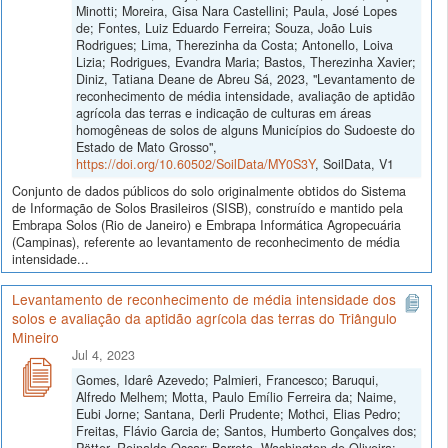
Minotti; Moreira, Gisa Nara Castellini; Paula, José Lopes
de; Fontes, Luiz Eduardo Ferreira; Souza, João Luis
Rodrigues; Lima, Therezinha da Costa; Antonello, Loiva
Lizia; Rodrigues, Evandra Maria; Bastos, Therezinha Xavier;
Diniz, Tatiana Deane de Abreu Sá, 2023, "Levantamento de
reconhecimento de média intensidade, avaliação de aptidão
agrícola das terras e indicação de culturas em áreas
homogêneas de solos de alguns Municípios do Sudoeste do
Estado de Mato Grosso",
https://doi.org/10.60502/SoilData/MY0S3Y
, SoilData, V1
Conjunto de dados públicos do solo originalmente obtidos do Sistema
de Informação de Solos Brasileiros (SISB), construído e mantido pela
Embrapa Solos (Rio de Janeiro) e Embrapa Informática Agropecuária
(Campinas), referente ao levantamento de reconhecimento de média
intensidade...
Levantamento de reconhecimento de média intensidade dos
solos e avaliação da aptidão agrícola das terras do Triângulo
Mineiro
Jul 4, 2023
Gomes, Idarê Azevedo; Palmieri, Francesco; Baruqui,
Alfredo Melhem; Motta, Paulo Emílio Ferreira da; Naime,
Eubi Jorne; Santana, Derli Prudente; Mothci, Elias Pedro;
Freitas, Flávio Garcia de; Santos, Humberto Gonçalves dos;
Pötter, Reinaldo Oscar; Barreto, Washington de Oliveira;