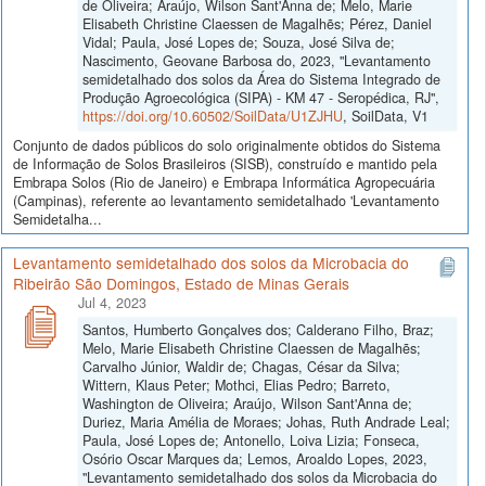
de Oliveira; Araújo, Wilson Sant'Anna de; Melo, Marie
Elisabeth Christine Claessen de Magalhẽs; Pérez, Daniel
Vidal; Paula, José Lopes de; Souza, José Silva de;
Nascimento, Geovane Barbosa do, 2023, "Levantamento
semidetalhado dos solos da Área do Sistema Integrado de
Produção Agroecológica (SIPA) - KM 47 - Seropédica, RJ",
https://doi.org/10.60502/SoilData/U1ZJHU
, SoilData, V1
Conjunto de dados públicos do solo originalmente obtidos do Sistema
de Informação de Solos Brasileiros (SISB), construído e mantido pela
Embrapa Solos (Rio de Janeiro) e Embrapa Informática Agropecuária
(Campinas), referente ao levantamento semidetalhado 'Levantamento
Semidetalha...
Levantamento semidetalhado dos solos da Microbacia do
Ribeirão São Domingos, Estado de Minas Gerais
Jul 4, 2023
Santos, Humberto Gonçalves dos; Calderano Filho, Braz;
Melo, Marie Elisabeth Christine Claessen de Magalhẽs;
Carvalho Júnior, Waldir de; Chagas, César da Silva;
Wittern, Klaus Peter; Mothci, Elias Pedro; Barreto,
Washington de Oliveira; Araújo, Wilson Sant'Anna de;
Duriez, Maria Amélia de Moraes; Johas, Ruth Andrade Leal;
Paula, José Lopes de; Antonello, Loiva Lizia; Fonseca,
Osório Oscar Marques da; Lemos, Aroaldo Lopes, 2023,
"Levantamento semidetalhado dos solos da Microbacia do