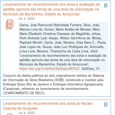
Levantamento de reconhecimento dos solos e avaliação da
aptidão agrícola das terras de uma área de colonização no
Município de Barreirinha, Estado do Amazonas
Jul 4, 2023
Gama, José Raimundo Natividade Ferreira; Silva, João
Marcos Lima da; Duriez, Maria Amélia de Moraes; Melo,
Marie Elisabeth Christine Claessen de Magalhẽs; Johas,
Ruth Andrade Leal; Araújo, Wilson Sant'Anna de; Bloise,
Raphael Minotti; Dynia, José; Moreira, Gisa Nara C.; Paula,
José Lopes de; Souza, João Luiz Rodrigues de; Antonello,
Loiva Lizia; Bezerra, Therezinha da Costa Lima, 2023,
"Levantamento de reconhecimento dos solos e avaliação da
aptidão agrícola das terras de uma área de colonização no
Município de Barreirinha, Estado do Amazonas",
https://doi.org/10.60502/SoilData/KEPJJT
, SoilData, V1
Conjunto de dados públicos do solo originalmente obtidos do Sistema
de Informação de Solos Brasileiros (SISB), construído e mantido pela
Embrapa Solos (Rio de Janeiro) e Embrapa Informática Agropecuária
(Campinas), referente ao levantamento de reconhecimento
'LEVANTAMENTO DE RECO...
Levantamento de reconhecimento dos solos do Núcleo
Colonial de Gurguéia
Jul 4, 2023