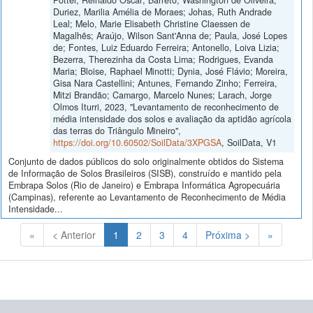
Duriez, Marilia Amélia de Moraes; Johas, Ruth Andrade
Leal; Melo, Marie Elisabeth Christine Claessen de
Magalhẽs; Araújo, Wilson Sant'Anna de; Paula, José Lopes
de; Fontes, Luiz Eduardo Ferreira; Antonello, Loiva Lizia;
Bezerra, Therezinha da Costa Lima; Rodrigues, Evanda
Maria; Bloise, Raphael Minotti; Dynia, José Flávio; Moreira,
Gisa Nara Castellini; Antunes, Fernando Zinho; Ferreira,
Mitzi Brandão; Camargo, Marcelo Nunes; Larach, Jorge
Olmos Iturri, 2023, "Levantamento de reconhecimento de
média intensidade dos solos e avaliação da aptidão agrícola
das terras do Triângulo Mineiro",
https://doi.org/10.60502/SoilData/3XPGSA
, SoilData, V1
Conjunto de dados públicos do solo originalmente obtidos do Sistema
de Informação de Solos Brasileiros (SISB), construído e mantido pela
Embrapa Solos (Rio de Janeiro) e Embrapa Informática Agropecuária
(Campinas), referente ao Levantamento de Reconhecimento de Média
Intensidade...
(Atual)
«
< Anterior
1
2
3
4
Próxima >
»