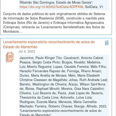
Ribeirão São Domingos, Estado de Minas Gerais",
https://doi.org/10.60502/SoilData/ADPFKW
, SoilData, V1
Conjunto de dados públicos do solo originalmente obtidos do Sistema
de Informação de Solos Brasileiros (SISB), construído e mantido pela
Embrapa Solos (Rio de Janeiro) e Embrapa Informática Agropecuária
(Campinas), referente ao 'Levantamento Semidetalhado dos Solos da
Microbacia...
Levantamento exploratório-reconhecimento de solos do
Estado do Maranhão
Jul 4, 2023
Jacomine, Paulo Klinger Tito; Cavalcanti, Anionto Cabral;
Pessoa, Sergio Costa Pinto; Brugos, Nivaldo; Medeiros,
Luiz Alberto Regueira; Lopes, Osvaldo Ferreira; Mélo Filho,
Heraclio Fernandes Raposo de; Formiga, Rheno Amaro;
Duriez, Maria Amélia de Moraes; Melo, Marie Elisabeth
Christine Claessen de Magalhẽs; Johas, Ruth Andrade Leal;
Barreto, Washington de Oliveira; Araújo, Wilson Sant'Anna
de; Bloise, Raphael Minotti; Moreira, Gisa Nara Castellini;
Oliveira, Luiz Bezerra de; Paula, José Lopes de; Bezerra,
Therezinha da Costa Lima; Antonello, Loiva Lizia;
Rodrigues, Evanda Maria; Menezes, Maria Carmelita
Machado; Ferreira, Roberto Chaves; Stange, Alfredo, 2023,
"Levantamento exploratório-reconhecimento de solos do
Estado do Maranhão",