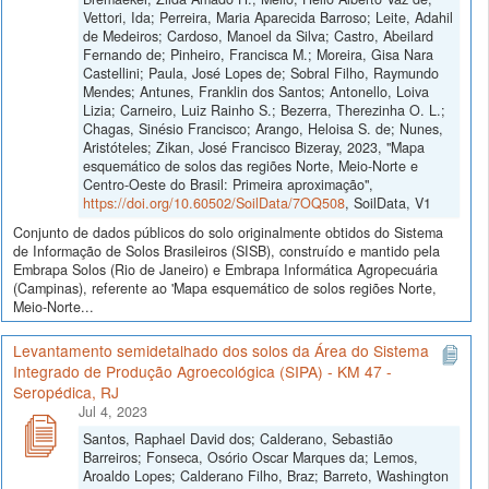
Vettori, Ida; Perreira, Maria Aparecida Barroso; Leite, Adahil
de Medeiros; Cardoso, Manoel da Silva; Castro, Abeilard
Fernando de; Pinheiro, Francisca M.; Moreira, Gisa Nara
Castellini; Paula, José Lopes de; Sobral Filho, Raymundo
Mendes; Antunes, Franklin dos Santos; Antonello, Loiva
Lizia; Carneiro, Luiz Rainho S.; Bezerra, Therezinha O. L.;
Chagas, Sinésio Francisco; Arango, Heloisa S. de; Nunes,
Aristóteles; Zikan, José Francisco Bizeray, 2023, "Mapa
esquemático de solos das regiões Norte, Meio-Norte e
Centro-Oeste do Brasil: Primeira aproximação",
https://doi.org/10.60502/SoilData/7OQ508
, SoilData, V1
Conjunto de dados públicos do solo originalmente obtidos do Sistema
de Informação de Solos Brasileiros (SISB), construído e mantido pela
Embrapa Solos (Rio de Janeiro) e Embrapa Informática Agropecuária
(Campinas), referente ao 'Mapa esquemático de solos regiões Norte,
Meio-Norte...
Levantamento semidetalhado dos solos da Área do Sistema
Integrado de Produção Agroecológica (SIPA) - KM 47 -
Seropédica, RJ
Jul 4, 2023
Santos, Raphael David dos; Calderano, Sebastião
Barreiros; Fonseca, Osório Oscar Marques da; Lemos,
Aroaldo Lopes; Calderano Filho, Braz; Barreto, Washington