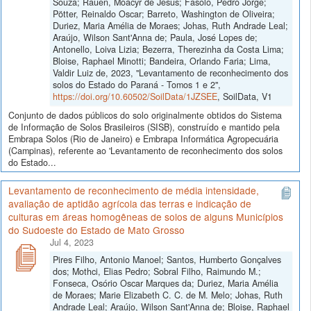
Souza; Rauen, Moacyr de Jesus; Fasolo, Pedro Jorge;
Pötter, Reinaldo Oscar; Barreto, Washington de Oliveira;
Duriez, Maria Amélia de Moraes; Johas, Ruth Andrade Leal;
Araújo, Wilson Sant'Anna de; Paula, José Lopes de;
Antonello, Loiva Lizia; Bezerra, Therezinha da Costa Lima;
Bloise, Raphael Minotti; Bandeira, Orlando Faria; Lima,
Valdir Luiz de, 2023, "Levantamento de reconhecimento dos
solos do Estado do Paraná - Tomos 1 e 2",
https://doi.org/10.60502/SoilData/1JZSEE
, SoilData, V1
Conjunto de dados públicos do solo originalmente obtidos do Sistema
de Informação de Solos Brasileiros (SISB), construído e mantido pela
Embrapa Solos (Rio de Janeiro) e Embrapa Informática Agropecuária
(Campinas), referente ao 'Levantamento de reconhecimento dos solos
do Estado...
Levantamento de reconhecimento de média intensidade,
avaliação de aptidão agrícola das terras e indicação de
culturas em áreas homogêneas de solos de alguns Municípios
do Sudoeste do Estado de Mato Grosso
Jul 4, 2023
Pires Filho, Antonio Manoel; Santos, Humberto Gonçalves
dos; Mothci, Elias Pedro; Sobral Filho, Raimundo M.;
Fonseca, Osório Oscar Marques da; Duriez, Maria Amélia
de Moraes; Marie Elizabeth C. C. de M. Melo; Johas, Ruth
Andrade Leal; Araújo, Wilson Sant'Anna de; Bloise, Raphael