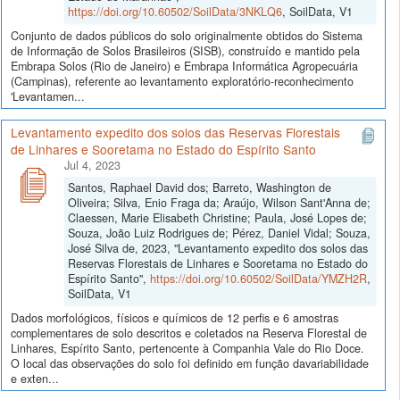
https://doi.org/10.60502/SoilData/3NKLQ6
, SoilData, V1
Conjunto de dados públicos do solo originalmente obtidos do Sistema
de Informação de Solos Brasileiros (SISB), construído e mantido pela
Embrapa Solos (Rio de Janeiro) e Embrapa Informática Agropecuária
(Campinas), referente ao levantamento exploratório-reconhecimento
'Levantamen...
Levantamento expedito dos solos das Reservas Florestais
de Linhares e Sooretama no Estado do Espírito Santo
Jul 4, 2023
Santos, Raphael David dos; Barreto, Washington de
Oliveira; Silva, Enio Fraga da; Araújo, Wilson Sant'Anna de;
Claessen, Marie Elisabeth Christine; Paula, José Lopes de;
Souza, João Luiz Rodrigues de; Pérez, Daniel Vidal; Souza,
José Silva de, 2023, "Levantamento expedito dos solos das
Reservas Florestais de Linhares e Sooretama no Estado do
Espírito Santo",
https://doi.org/10.60502/SoilData/YMZH2R
,
SoilData, V1
Dados morfológicos, físicos e químicos de 12 perfis e 6 amostras
complementares de solo descritos e coletados na Reserva Florestal de
Linhares, Espírito Santo, pertencente à Companhia Vale do Rio Doce.
O local das observações do solo foi definido em função davariabilidade
e exten...