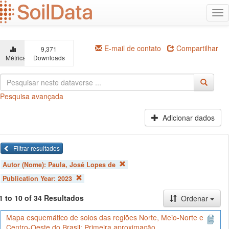
Ir
Alt
para
na
o
conteúdo
principal
E-mail de contato
Compartilhar
9,371
Métricas
Downloads
Pesquisa avançada
Adicionar dados
Filtrar resultados
Autor (Nome):
Paula, José Lopes de
Publication Year:
2023
1 to 10 of 34 Resultados
Ordenar
Mapa esquemático de solos das regiões Norte, Meio-Norte e
Centro-Oeste do Brasil: Primeira aproximação