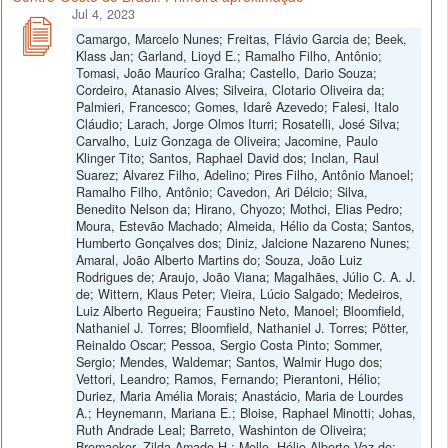
Jul 4, 2023
Camargo, Marcelo Nunes; Freitas, Flávio Garcia de; Beek,
Klass Jan; Garland, Lioyd E.; Ramalho Filho, Antônio;
Tomasi, João Mauríco Gralha; Castello, Dario Souza;
Cordeiro, Atanasio Alves; Silveira, Clotario Oliveira da;
Palmieri, Francesco; Gomes, Idarê Azevedo; Falesi, Italo
Cláudio; Larach, Jorge Olmos Iturri; Rosatelli, José Silva;
Carvalho, Luiz Gonzaga de Oliveira; Jacomine, Paulo
Klinger Tito; Santos, Raphael David dos; Inclan, Raul
Suarez; Alvarez Filho, Adelino; Pires Filho, Antônio Manoel;
Ramalho Filho, Antônio; Cavedon, Ari Délcio; Silva,
Benedito Nelson da; Hirano, Chyozo; Mothci, Elias Pedro;
Moura, Estevão Machado; Almeida, Hélio da Costa; Santos,
Humberto Gonçalves dos; Diniz, Jalcione Nazareno Nunes;
Amaral, João Alberto Martins do; Souza, João Luiz
Rodrigues de; Araujo, João Viana; Magalhães, Júlio C. A. J.
de; Wittern, Klaus Peter; Vieira, Lúcio Salgado; Medeiros,
Luiz Alberto Regueira; Faustino Neto, Manoel; Bloomfield,
Nathaniel J. Torres; Bloomfield, Nathaniel J. Torres; Pötter,
Reinaldo Oscar; Pessoa, Sergio Costa Pinto; Sommer,
Sergio; Mendes, Waldemar; Santos, Walmir Hugo dos;
Vettori, Leandro; Ramos, Fernando; Pierantoni, Hélio;
Duriez, Maria Amélia Morais; Anastácio, Maria de Lourdes
A.; Heynemann, Mariana E.; Bloise, Raphael Minotti; Johas,
Ruth Andrade Leal; Barreto, Washinton de Oliveira;
Bremaeker, Zilda Amado H.; Mello, Hélio Alberto Vaz de;