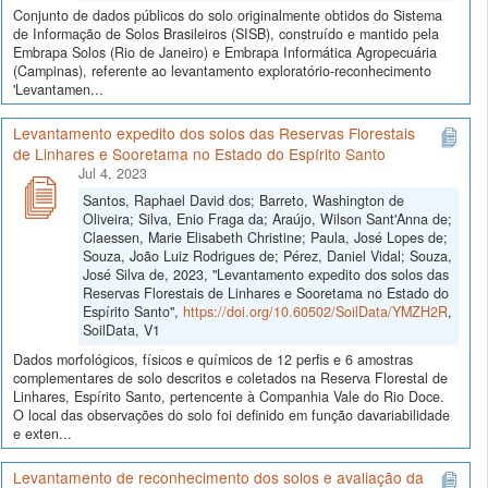
Conjunto de dados públicos do solo originalmente obtidos do Sistema
de Informação de Solos Brasileiros (SISB), construído e mantido pela
Embrapa Solos (Rio de Janeiro) e Embrapa Informática Agropecuária
(Campinas), referente ao levantamento exploratório-reconhecimento
'Levantamen...
Levantamento expedito dos solos das Reservas Florestais
de Linhares e Sooretama no Estado do Espírito Santo
Jul 4, 2023
Santos, Raphael David dos; Barreto, Washington de
Oliveira; Silva, Enio Fraga da; Araújo, Wilson Sant'Anna de;
Claessen, Marie Elisabeth Christine; Paula, José Lopes de;
Souza, João Luiz Rodrigues de; Pérez, Daniel Vidal; Souza,
José Silva de, 2023, "Levantamento expedito dos solos das
Reservas Florestais de Linhares e Sooretama no Estado do
Espírito Santo",
https://doi.org/10.60502/SoilData/YMZH2R
,
SoilData, V1
Dados morfológicos, físicos e químicos de 12 perfis e 6 amostras
complementares de solo descritos e coletados na Reserva Florestal de
Linhares, Espírito Santo, pertencente à Companhia Vale do Rio Doce.
O local das observações do solo foi definido em função davariabilidade
e exten...
Levantamento de reconhecimento dos solos e avaliação da