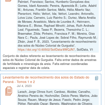
Palmieri, Francisco; Santos, Humberto Gonçalves dos;
Gomes, Idarê Azevedo; Pereira, Aparecida B.; Leite, Adahil
M.; Antunes, Franklin Santos; Mello, Hélia Alberto Vaz;
Pierantoni, Hélio; Vettori, Ida; Vettori, Leandro; Antonello,
Loiva Lizia; Carneiro, Luiz Rainho S.; Duriez, Maria Amélia
de Moraes; Anastécio, Maria de Lourdes A.; Heinnann,
Mariana E.; Bloise, Raphael Minotti; Johas, Ruth Andrade
Leal; Figueiredo, Tasso P.; Bezerra, Therezinha C. L.;
Braemaker, Zilda; Pinheiro, Francisca F. M.; Moreira, Gisa
Nara C.; Paula, José Lopes de; Sobral Filho, Raymundo M.;
Zikán, José F. B., 2023, "Levantamento de reconhecimento
dos solos do Núcleo Colonial de Gurguéia",
https://doi.org/10.60502/SoilData/8WQJN7
, SoilData, V1
Conjunto de dados referente ao levantamento de reconhecimento dos
solos do Núcleo Colonial de Gurguéia. Falta entrar dados de amostras
de fertilidade e mineralogia da areia. Falta estimar coordenadas
espaciais e registrar data de coleta.
Levantamento de reconhecimento dos solos do Estado do
Paraná - Tomos 1 e 2
Jul 4, 2023
Larach, Jorge Olmos Iturri; Cardoso, Alcides; Carvalho,
Américo Pereira de; Hochmüller, Delcio Peres; Martins, João
Souza; Rauen, Moacyr de Jesus; Fasolo, Pedro Jorge;
Pötter, Reinaldo Oscar; Barreto, Washington de Oliveira;