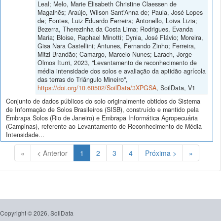
Leal; Melo, Marie Elisabeth Christine Claessen de
Magalhẽs; Araújo, Wilson Sant'Anna de; Paula, José Lopes
de; Fontes, Luiz Eduardo Ferreira; Antonello, Loiva Lizia;
Bezerra, Therezinha da Costa Lima; Rodrigues, Evanda
Maria; Bloise, Raphael Minotti; Dynia, José Flávio; Moreira,
Gisa Nara Castellini; Antunes, Fernando Zinho; Ferreira,
Mitzi Brandão; Camargo, Marcelo Nunes; Larach, Jorge
Olmos Iturri, 2023, "Levantamento de reconhecimento de
média intensidade dos solos e avaliação da aptidão agrícola
das terras do Triângulo Mineiro",
https://doi.org/10.60502/SoilData/3XPGSA
, SoilData, V1
Conjunto de dados públicos do solo originalmente obtidos do Sistema
de Informação de Solos Brasileiros (SISB), construído e mantido pela
Embrapa Solos (Rio de Janeiro) e Embrapa Informática Agropecuária
(Campinas), referente ao Levantamento de Reconhecimento de Média
Intensidade...
(Atual)
«
< Anterior
1
2
3
4
Próxima >
»
Copyright © 2026, SoilData