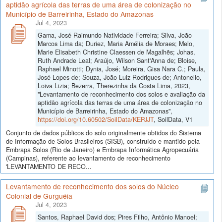
aptidão agrícola das terras de uma área de colonização no
Município de Barreirinha, Estado do Amazonas
Jul 4, 2023
Gama, José Raimundo Natividade Ferreira; Silva, João
Marcos Lima da; Duriez, Maria Amélia de Moraes; Melo,
Marie Elisabeth Christine Claessen de Magalhẽs; Johas,
Ruth Andrade Leal; Araújo, Wilson Sant'Anna de; Bloise,
Raphael Minotti; Dynia, José; Moreira, Gisa Nara C.; Paula,
José Lopes de; Souza, João Luiz Rodrigues de; Antonello,
Loiva Lizia; Bezerra, Therezinha da Costa Lima, 2023,
"Levantamento de reconhecimento dos solos e avaliação da
aptidão agrícola das terras de uma área de colonização no
Município de Barreirinha, Estado do Amazonas",
https://doi.org/10.60502/SoilData/KEPJJT
, SoilData, V1
Conjunto de dados públicos do solo originalmente obtidos do Sistema
de Informação de Solos Brasileiros (SISB), construído e mantido pela
Embrapa Solos (Rio de Janeiro) e Embrapa Informática Agropecuária
(Campinas), referente ao levantamento de reconhecimento
'LEVANTAMENTO DE RECO...
Levantamento de reconhecimento dos solos do Núcleo
Colonial de Gurguéia
Jul 4, 2023
Santos, Raphael David dos; Pires Filho, Antônio Manoel;