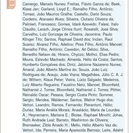
Camargo, Marcelo Nunes; Freitas, Flávio Garcia de; Beek,
Klass Jan; Garland, Lioyd E.; Ramalho Filho, Antônio;
Tomasi, João Mauríco Gralha; Castello, Dario Souza;
Cordeiro, Atanasio Alves; Silveira, Clotario Oliveira da;
Palmieri, Francesco; Gomes, Idarê Azevedo; Falesi, Italo
Cláudio; Larach, Jorge Olmos Iturri; Rosatelli, José Silva;
Carvalho, Luiz Gonzaga de Oliveira; Jacomine, Paulo
Klinger Tito; Santos, Raphael David dos; Inclan, Raul
Suarez; Alvarez Filho, Adelino; Pires Filho, Antônio Manoel;
Ramalho Filho, Antônio; Cavedon, Ari Délcio; Silva,
Benedito Nelson da; Hirano, Chyozo; Mothci, Elias Pedro;
Moura, Estevão Machado; Almeida, Hélio da Costa; Santos,
Humberto Gonçalves dos; Diniz, Jalcione Nazareno Nunes;
Amaral, João Alberto Martins do; Souza, João Luiz
Rodrigues de; Araujo, João Viana; Magalhães, Júlio C. A. J.
de; Wittern, Klaus Peter; Vieira, Lúcio Salgado; Medeiros,
Luiz Alberto Regueira; Faustino Neto, Manoel; Bloomfield,
Nathaniel J. Torres; Bloomfield, Nathaniel J. Torres; Pötter,
Reinaldo Oscar; Pessoa, Sergio Costa Pinto; Sommer,
Sergio; Mendes, Waldemar; Santos, Walmir Hugo dos;
Vettori, Leandro; Ramos, Fernando; Pierantoni, Hélio;
Duriez, Maria Amélia Morais; Anastácio, Maria de Lourdes
A.; Heynemann, Mariana E.; Bloise, Raphael Minotti; Johas,
Ruth Andrade Leal; Barreto, Washinton de Oliveira;
Bremaeker, Zilda Amado H.; Mello, Hélio Alberto Vaz de;
Vettori, Ida; Perreira, Maria Aparecida Barroso; Leite, Adahil