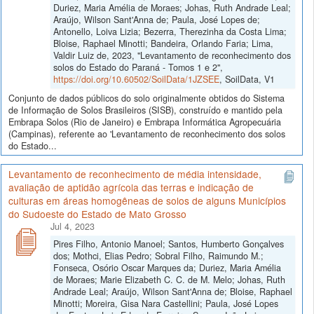
Duriez, Maria Amélia de Moraes; Johas, Ruth Andrade Leal;
Araújo, Wilson Sant'Anna de; Paula, José Lopes de;
Antonello, Loiva Lizia; Bezerra, Therezinha da Costa Lima;
Bloise, Raphael Minotti; Bandeira, Orlando Faria; Lima,
Valdir Luiz de, 2023, "Levantamento de reconhecimento dos
solos do Estado do Paraná - Tomos 1 e 2",
https://doi.org/10.60502/SoilData/1JZSEE
, SoilData, V1
Conjunto de dados públicos do solo originalmente obtidos do Sistema
de Informação de Solos Brasileiros (SISB), construído e mantido pela
Embrapa Solos (Rio de Janeiro) e Embrapa Informática Agropecuária
(Campinas), referente ao 'Levantamento de reconhecimento dos solos
do Estado...
Levantamento de reconhecimento de média intensidade,
avaliação de aptidão agrícola das terras e indicação de
culturas em áreas homogêneas de solos de alguns Municípios
do Sudoeste do Estado de Mato Grosso
Jul 4, 2023
Pires Filho, Antonio Manoel; Santos, Humberto Gonçalves
dos; Mothci, Elias Pedro; Sobral Filho, Raimundo M.;
Fonseca, Osório Oscar Marques da; Duriez, Maria Amélia
de Moraes; Marie Elizabeth C. C. de M. Melo; Johas, Ruth
Andrade Leal; Araújo, Wilson Sant'Anna de; Bloise, Raphael
Minotti; Moreira, Gisa Nara Castellini; Paula, José Lopes