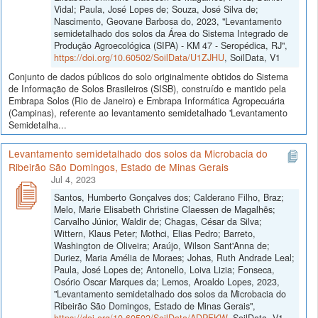
Vidal; Paula, José Lopes de; Souza, José Silva de;
Nascimento, Geovane Barbosa do, 2023, "Levantamento
semidetalhado dos solos da Área do Sistema Integrado de
Produção Agroecológica (SIPA) - KM 47 - Seropédica, RJ",
https://doi.org/10.60502/SoilData/U1ZJHU
, SoilData, V1
Conjunto de dados públicos do solo originalmente obtidos do Sistema
de Informação de Solos Brasileiros (SISB), construído e mantido pela
Embrapa Solos (Rio de Janeiro) e Embrapa Informática Agropecuária
(Campinas), referente ao levantamento semidetalhado 'Levantamento
Semidetalha...
Levantamento semidetalhado dos solos da Microbacia do
Ribeirão São Domingos, Estado de Minas Gerais
Jul 4, 2023
Santos, Humberto Gonçalves dos; Calderano Filho, Braz;
Melo, Marie Elisabeth Christine Claessen de Magalhẽs;
Carvalho Júnior, Waldir de; Chagas, César da Silva;
Wittern, Klaus Peter; Mothci, Elias Pedro; Barreto,
Washington de Oliveira; Araújo, Wilson Sant'Anna de;
Duriez, Maria Amélia de Moraes; Johas, Ruth Andrade Leal;
Paula, José Lopes de; Antonello, Loiva Lizia; Fonseca,
Osório Oscar Marques da; Lemos, Aroaldo Lopes, 2023,
"Levantamento semidetalhado dos solos da Microbacia do
Ribeirão São Domingos, Estado de Minas Gerais",
https://doi.org/10.60502/SoilData/ADPFKW
, SoilData, V1