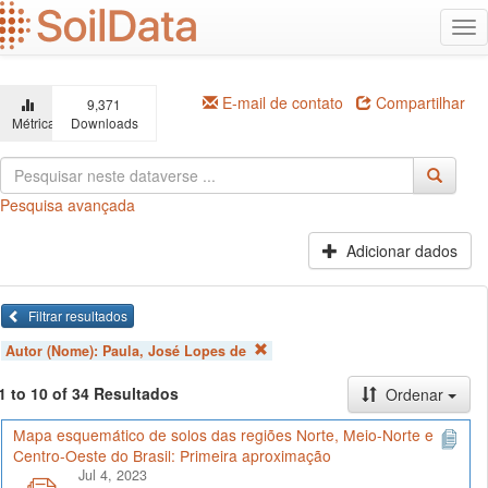
Ir
Alt
para
na
o
conteúdo
principal
E-mail de contato
Compartilhar
9,371
Métricas
Downloads
Pesquisa avançada
Adicionar dados
Filtrar resultados
Autor (Nome):
Paula, José Lopes de
1 to 10 of 34 Resultados
Ordenar
Mapa esquemático de solos das regiões Norte, Meio-Norte e
Centro-Oeste do Brasil: Primeira aproximação
Jul 4, 2023