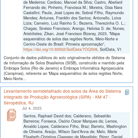
de Medeiros; Cardoso, Manoel da Silva; Castro, Abeilard
Fernando de; Pinheiro, Francisca M.; Moreira, Gisa Nara
Castellini; Paula, José Lopes de; Sobral Filho, Raymundo
Mendes; Antunes, Franklin dos Santos; Antonello, Loiva
Lizia; Carneiro, Luiz Rainho S.; Bezerra, Therezinha O. L.;
Chagas, Sinésio Francisco; Arango, Heloisa S. de; Nunes,
Aristóteles; Zikan, José Francisco Bizeray, 2023, "Mapa
esquemático de solos das regiões Norte, Meio-Norte e
Centro-Oeste do Brasil: Primeira aproximação",
https://doi.org/10.60502/SoilData/7OQ508
, SoilData, V1
Conjunto de dados públicos do solo originalmente obtidos do Sistema
de Informação de Solos Brasileiros (SISB), construído e mantido pela
Embrapa Solos (Rio de Janeiro) e Embrapa Informática Agropecuária
(Campinas), referente ao 'Mapa esquemático de solos regiões Norte,
Meio-Norte...
Levantamento semidetalhado dos solos da Área do Sistema
Integrado de Produção Agroecológica (SIPA) - KM 47 -
Seropédica, RJ
Jul 4, 2023
Santos, Raphael David dos; Calderano, Sebastião
Barreiros; Fonseca, Osório Oscar Marques da; Lemos,
Aroaldo Lopes; Calderano Filho, Braz; Barreto, Washington
de Oliveira; Araújo, Wilson Sant'Anna de; Melo, Marie
Elisabeth Christine Claessen de Magalhẽs; Pérez, Daniel