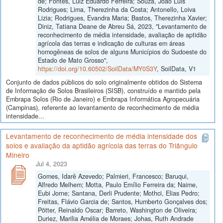
de; Fontes, Luiz Eduardo Ferreira; Souza, João Luis
Rodrigues; Lima, Therezinha da Costa; Antonello, Loiva
Lizia; Rodrigues, Evandra Maria; Bastos, Therezinha Xavier;
Diniz, Tatiana Deane de Abreu Sá, 2023, "Levantamento de
reconhecimento de média intensidade, avaliação de aptidão
agrícola das terras e indicação de culturas em áreas
homogêneas de solos de alguns Municípios do Sudoeste do
Estado de Mato Grosso",
https://doi.org/10.60502/SoilData/MY0S3Y
, SoilData, V1
Conjunto de dados públicos do solo originalmente obtidos do Sistema
de Informação de Solos Brasileiros (SISB), construído e mantido pela
Embrapa Solos (Rio de Janeiro) e Embrapa Informática Agropecuária
(Campinas), referente ao levantamento de reconhecimento de média
intensidade...
Levantamento de reconhecimento de média intensidade dos
solos e avaliação da aptidão agrícola das terras do Triângulo
Mineiro
Jul 4, 2023
Gomes, Idarê Azevedo; Palmieri, Francesco; Baruqui,
Alfredo Melhem; Motta, Paulo Emílio Ferreira da; Naime,
Eubi Jorne; Santana, Derli Prudente; Mothci, Elias Pedro;
Freitas, Flávio Garcia de; Santos, Humberto Gonçalves dos;
Pötter, Reinaldo Oscar; Barreto, Washington de Oliveira;
Duriez, Marilia Amélia de Moraes; Johas, Ruth Andrade