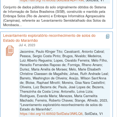
Conjunto de dados públicos do solo originalmente obtidos do Sistema
de Informação de Solos Brasileiros (SISB), construído e mantido pela
Embrapa Solos (Rio de Janeiro) e Embrapa Informática Agropecuária
(Campinas), referente ao 'Levantamento Semidetalhado dos Solos da
Microbacia...
Levantamento exploratório-reconhecimento de solos do
Estado do Maranhão
Jul 4, 2023
Jacomine, Paulo Klinger Tito; Cavalcanti, Anionto Cabral;
Pessoa, Sergio Costa Pinto; Brugos, Nivaldo; Medeiros,
Luiz Alberto Regueira; Lopes, Osvaldo Ferreira; Mélo Filho,
Heraclio Fernandes Raposo de; Formiga, Rheno Amaro;
Duriez, Maria Amélia de Moraes; Melo, Marie Elisabeth
Christine Claessen de Magalhẽs; Johas, Ruth Andrade Leal;
Barreto, Washington de Oliveira; Araújo, Wilson Sant'Anna
de; Bloise, Raphael Minotti; Moreira, Gisa Nara Castellini;
Oliveira, Luiz Bezerra de; Paula, José Lopes de; Bezerra,
Therezinha da Costa Lima; Antonello, Loiva Lizia;
Rodrigues, Evanda Maria; Menezes, Maria Carmelita
Machado; Ferreira, Roberto Chaves; Stange, Alfredo, 2023,
"Levantamento exploratório-reconhecimento de solos do
Estado do Maranhão",
https://doi.org/10.60502/SoilData/3NKLQ6
, SoilData, V1