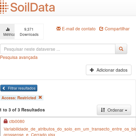
Ir
para
o
conteúdo
principal
E-mail de contato
Compartilhar
9,371
Métricas
Downloads
Pesquisa avançada
Adicionar dados
Filtrar resultados
Access:
Restricted
1 to 3 of 3 Resultados
Ordenar
ctb0080
Variabilidade_de_atributos_do_solo_em_um_transecto_entre_os_b
grossense_e_Cerrado.xlsx