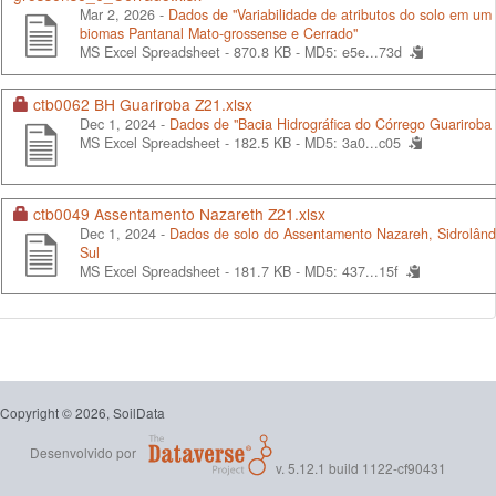
Mar 2, 2026 -
Dados de "Variabilidade de atributos do solo em um 
biomas Pantanal Mato-grossense e Cerrado"
MS Excel Spreadsheet - 870.8 KB -
MD5: e5e...73d
ctb0062 BH Guariroba Z21.xlsx
Dec 1, 2024 -
Dados de "Bacia Hidrográfica do Córrego Guariroba
MS Excel Spreadsheet - 182.5 KB -
MD5: 3a0...c05
ctb0049 Assentamento Nazareth Z21.xlsx
Dec 1, 2024 -
Dados de solo do Assentamento Nazareh, Sidrolând
Sul
MS Excel Spreadsheet - 181.7 KB -
MD5: 437...15f
Copyright © 2026, SoilData
Desenvolvido por
v. 5.12.1 build 1122-cf90431