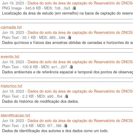
Jun 19, 2023 -
Dados do solo da área de captação do Reservatório do DNO
PNG Image - 345.6 KB -
MD5: 7c8...3a3
Localização da área de estudo (em vermelho) na bacia de captação do rese
-camada.txt
Jun 19, 2023 -
Dados do solo da área de captação do Reservatório do DNO
Plain Text - 30.1 KB -
MD5: d65...b9e
Dados químicos e físicos das amostras obtidas de camadas e horizontes do s
evento.txt
Jun 19, 2023 -
Dados do solo da área de captação do Reservatório do DNO
Plain Text - 100.8 KB -
MD5: ec1...207
Dados ambientais e de referência espacial e temporal dos pontos de observa
historico.txt
Jun 19, 2023 -
Dados do solo da área de captação do Reservatório do DNO
Plain Text - 2.2 KB -
MD5: a90...fb4
Dados do histórico de modificação dos dados.
identificacao.txt
Jun 19, 2023 -
Dados do solo da área de captação do Reservatório do DNO
Plain Text - 2.9 KB -
MD5: 5f7...f86
Dados de identificação dos autores e dos dados como um todo.