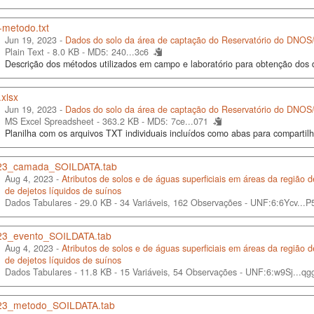
-metodo.txt
Jun 19, 2023 -
Dados do solo da área de captação do Reservatório do DNO
Plain Text - 8.0 KB -
MD5: 240...3c6
Descrição dos métodos utilizados em campo e laboratório para obtenção dos 
xlsx
Jun 19, 2023 -
Dados do solo da área de captação do Reservatório do DNO
MS Excel Spreadsheet - 363.2 KB -
MD5: 7ce...071
Planilha com os arquivos TXT individuais incluídos como abas para compartilh
23_camada_SOILDATA.tab
Aug 4, 2023 -
Atributos de solos e de águas superficiais em áreas da região
de dejetos líquidos de suínos
Dados Tabulares - 29.0 KB
- 34 Variáveis, 162 Observações -
UNF:6:6Ycv...P
3_evento_SOILDATA.tab
Aug 4, 2023 -
Atributos de solos e de águas superficiais em áreas da região
de dejetos líquidos de suínos
Dados Tabulares - 11.8 KB
- 15 Variáveis, 54 Observações -
UNF:6:w9Sj...qg
23_metodo_SOILDATA.tab