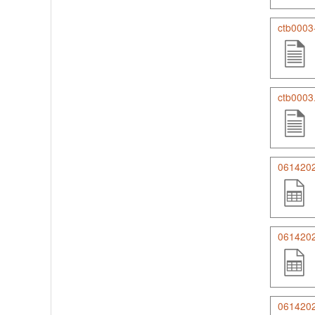
ctb0003
ctb0003.
061420
0614202
061420