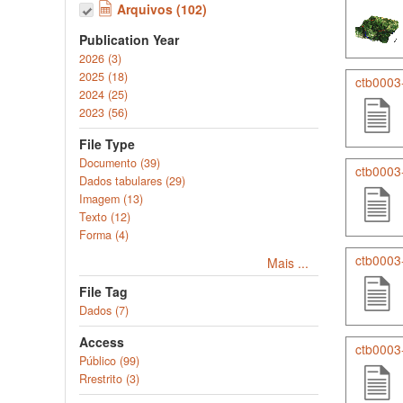
Arquivos (102)
Publication Year
2026 (3)
2025 (18)
ctb0003
2024 (25)
2023 (56)
File Type
Documento (39)
ctb0003-
Dados tabulares (29)
Imagem (13)
Texto (12)
Forma (4)
ctb0003-
Mais ...
File Tag
Dados (7)
Access
ctb0003-
Público (99)
Rrestrito (3)