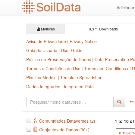
Ir
Adiciona
para
o
conteúdo
principal
Métricas
9,371 Downloads
Aviso de Privacidade | Privacy Notice
Guia do Usuário | User Guide
Política de Preservação de Dados | Data Preservation Po
Termos e Condições de Uso | Terms and Conditions of 
Planilha Modelo | Template Spreadsheet
Dados Integrados | Integrated Data
Pe
Comunidades Dataverses (2)
1 to 10 o
Conjuntos de Dados (301)
area-de