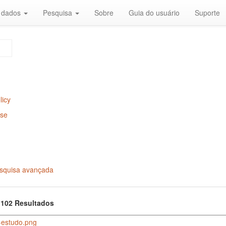
r dados
Pesquisa
Sobre
Guia do usuário
Suporte
licy
Use
squisa avançada
f 102 Resultados
-estudo.png