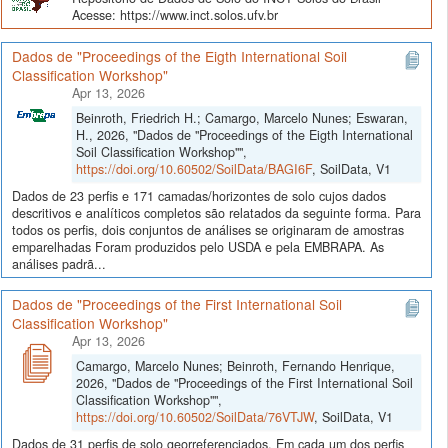
Acesse: https://www.inct.solos.ufv.br
Dados de "Proceedings of the Eigth International Soil
Classification Workshop"
Apr 13, 2026
Beinroth, Friedrich H.; Camargo, Marcelo Nunes; Eswaran,
H., 2026, "Dados de "Proceedings of the Eigth International
Soil Classification Workshop"",
https://doi.org/10.60502/SoilData/BAGI6F
, SoilData, V1
Dados de 23 perfis e 171 camadas/horizontes de solo cujos dados
descritivos e analíticos completos são relatados da seguinte forma. Para
todos os perfis, dois conjuntos de análises se originaram de amostras
emparelhadas Foram produzidos pelo USDA e pela EMBRAPA. As
análises padrã...
Dados de "Proceedings of the First International Soil
Classification Workshop"
Apr 13, 2026
Camargo, Marcelo Nunes; Beinroth, Fernando Henrique,
2026, "Dados de "Proceedings of the First International Soil
Classification Workshop"",
https://doi.org/10.60502/SoilData/76VTJW
, SoilData, V1
Dados de 31 perfis de solo georreferenciados. Em cada um dos perfis