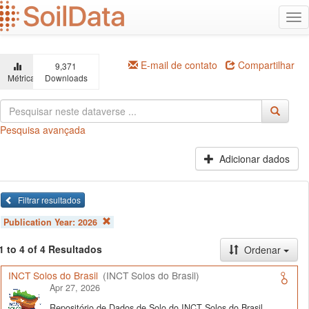
Ir
Alt
para
na
o
conteúdo
principal
E-mail de contato
Compartilhar
9,371
Métricas
Downloads
Pesquisa avançada
Adicionar dados
Filtrar resultados
Publication Year:
2026
1 to 4 of 4 Resultados
Ordenar
INCT Solos do Brasil
(INCT Solos do Brasil)
Apr 27, 2026
Repositório de Dados de Solo do INCT Solos do Brasil