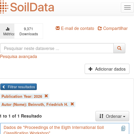
Ir
Alt
para
na
o
conteúdo
principal
E-mail de contato
Compartilhar
9,371
Métricas
Downloads
Pesquisa avançada
Adicionar dados
Filtrar resultados
Publication Year:
2026
Autor (Nome):
Beinroth, Friedrich H.
1 to 1 of 1 Resultado
Ordenar
Dados de "Proceedings of the Eigth International Soil
Classification Workshop"