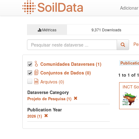
Ir
Adiciona
para
o
conteúdo
principal
Métricas
9,371 Downloads
Pe
Publicati
Comunidades Dataverses (1)
Conjuntos de Dados (0)
1 to 1 of
Arquivos (0)
INCT Sol
Dataverse Category
Projeto de Pesquisa (1)
Publication Year
2026 (1)