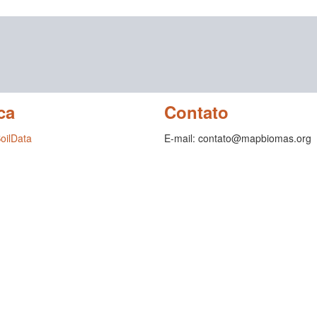
ca
Contato
SoilData
E-mail: contato@mapbiomas.org