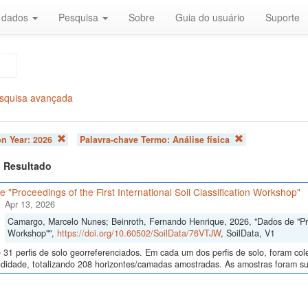
r dados
Pesquisa
Sobre
Guia do usuário
Suporte
squisa avançada
on Year:
2026
Palavra-chave Termo:
Análise física
 1 Resultado
 "Proceedings of the First International Soil Classification Workshop"
Apr 13, 2026
Camargo, Marcelo Nunes; Beinroth, Fernando Henrique, 2026, "Dados de "Proce
Workshop"",
https://doi.org/10.60502/SoilData/76VTJW
, SoilData, V1
 31 perfis de solo georreferenciados. Em cada um dos perfis de solo, foram c
didade, totalizando 208 horizontes/camadas amostradas. As amostras foram sub