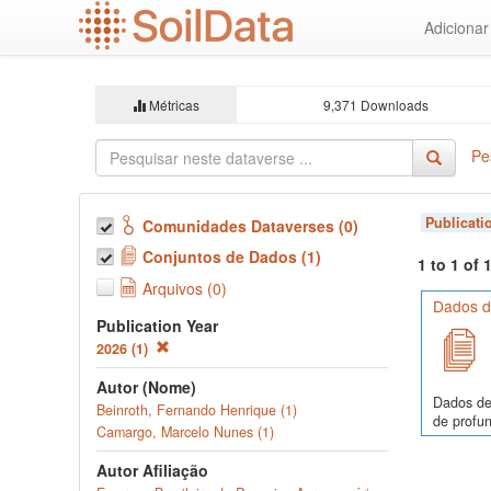
Ir
Adiciona
para
o
conteúdo
principal
Métricas
9,371 Downloads
Pe
Publicati
Comunidades Dataverses (0)
Conjuntos de Dados (1)
1 to 1 of
Arquivos (0)
Dados de
Publication Year
2026 (1)
Autor (Nome)
Dados de
Beinroth, Fernando Henrique (1)
de profun
Camargo, Marcelo Nunes (1)
Autor Afiliação