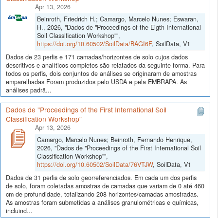
Apr 13, 2026
Beinroth, Friedrich H.; Camargo, Marcelo Nunes; Eswaran,
H., 2026, "Dados de "Proceedings of the Eigth International
Soil Classification Workshop"",
https://doi.org/10.60502/SoilData/BAGI6F
, SoilData, V1
Dados de 23 perfis e 171 camadas/horizontes de solo cujos dados
descritivos e analíticos completos são relatados da seguinte forma. Para
todos os perfis, dois conjuntos de análises se originaram de amostras
emparelhadas Foram produzidos pelo USDA e pela EMBRAPA. As
análises padrã...
Dados de "Proceedings of the First International Soil
Classification Workshop"
Apr 13, 2026
Camargo, Marcelo Nunes; Beinroth, Fernando Henrique,
2026, "Dados de "Proceedings of the First International Soil
Classification Workshop"",
https://doi.org/10.60502/SoilData/76VTJW
, SoilData, V1
Dados de 31 perfis de solo georreferenciados. Em cada um dos perfis
de solo, foram coletadas amostras de camadas que variam de 0 até 460
cm de profundidade, totalizando 208 horizontes/camadas amostradas.
As amostras foram submetidas a análises granulométricas e químicas,
incluind...