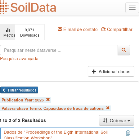
Ir
Alt
para
na
o
conteúdo
principal
E-mail de contato
Compartilhar
9,371
Métricas
Downloads
Pesquisa avançada
Adicionar dados
Filtrar resultados
Publication Year:
2026
Palavra-chave Termo:
Capacidade de troca de cátions
1 to 2 of 2 Resultados
Ordenar
Dados de "Proceedings of the Eigth International Soil
Classification Workshop"