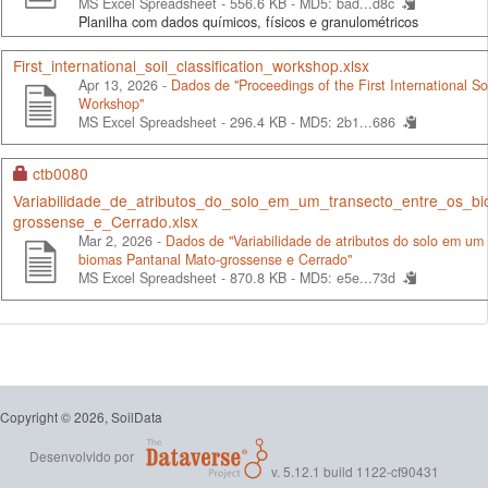
MS Excel Spreadsheet - 556.6 KB -
MD5: bad...d8c
Planilha com dados químicos, físicos e granulométricos
First_international_soil_classification_workshop.xlsx
Apr 13, 2026 -
Dados de "Proceedings of the First International Soi
Workshop"
MS Excel Spreadsheet - 296.4 KB -
MD5: 2b1...686
ctb0080
Variabilidade_de_atributos_do_solo_em_um_transecto_entre_os_b
grossense_e_Cerrado.xlsx
Mar 2, 2026 -
Dados de "Variabilidade de atributos do solo em um 
biomas Pantanal Mato-grossense e Cerrado"
MS Excel Spreadsheet - 870.8 KB -
MD5: e5e...73d
Copyright © 2026, SoilData
Desenvolvido por
v. 5.12.1 build 1122-cf90431