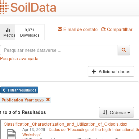
Ir
para
o
conteúdo
principal
E-mail de contato
Compartilhar
9,371
Métricas
Downloads
Pesquisa avançada
Adicionar dados
Filtrar resultados
Publication Year:
2026
1 to 3 of 3 Resultados
Ordenar
Classification_Characterization_and_Utilization_of_Oxisols.xlsx
Apr 13, 2026 -
Dados de "Proceedings of the Eigth International Soi
Workshop"