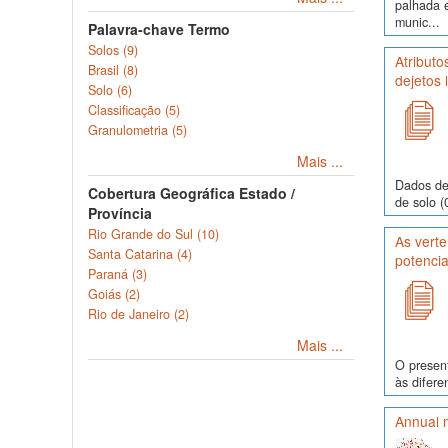
palhada 
munic...
Palavra-chave Termo
Solos (9)
Atributo
Brasil (8)
dejetos 
Solo (6)
Classificação (5)
Granulometria (5)
Mais ...
Dados de
Cobertura Geográfica Estado /
de solo (
Província
Rio Grande do Sul (10)
As verte
Santa Catarina (4)
potencia
Paraná (3)
Goiás (2)
Rio de Janeiro (2)
Mais ...
O present
às difere
Annual m