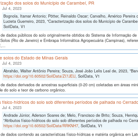
rização dos solos do Município de Carambeí, PR
Jul 4, 2023
Bognola, Itamar Antonio; Pötter, Reinaldo Oscar; Carvalho, Américo Pereira d
Lucieta Guerreiro, 2023, "Caracterização dos solos do Município de Carambe
SoilData, V1
de dados públicos do solo originalmente obtidos do Sistema de Informação de S
olos (Rio de Janeiro) e Embrapa Informática Agropecuária (Campinas), referen
...
e solos do Estado de Minas Gerais
Jul 4, 2023
Abrahão, Walter Antônio Pereira; Souza, José João Lelis Leal de, 2023, "Ba
https://doi.org/10.60502/SoilData/ZI7JEU
, SoilData, V1
de dados derivados de amostras superficiais (0-20 cm) coletadas em áreas mi
de do solo e teor de carbono orgânico.
s físico-hídricos do solo sob diferentes períodos de palhada no Cerrad
Jul 4, 2023
Andrade Júnior, Aderson Soares de; Melo, Francisco de Brito; Souza, Henriq
"Atributos físico-hídricos do solo sob diferentes períodos de palhada no Cer
https://doi.org/10.60502/SoilData/RRKNH7
, SoilData, V1
de dados contendo as características físico-hídricas e matéria orgânica em La