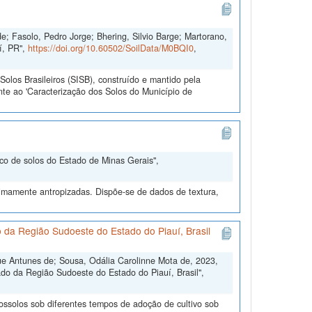
e; Fasolo, Pedro Jorge; Bhering, Silvio Barge; Martorano,
í, PR",
https://doi.org/10.60502/SoilData/M0BQI0
,
olos Brasileiros (SISB), construído e mantido pela
te ao 'Caracterização dos Solos do Município de
nco de solos do Estado de Minas Gerais",
nimamente antropizadas. Dispõe-se de dados de textura,
o da Região Sudoeste do Estado do Piauí, Brasil
ue Antunes de; Sousa, Odália Carolinne Mota de, 2023,
rado da Região Sudoeste do Estado do Piauí, Brasil",
tossolos sob diferentes tempos de adoção de cultivo sob