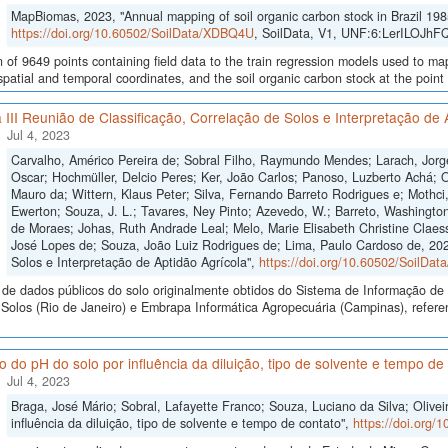
MapBiomas, 2023, "Annual mapping of soil organic carbon stock in Brazil 1985-2
https://doi.org/10.60502/SoilData/XDBQ4U
, SoilData, V1, UNF:6:LerILOJhF
n of 9649 points containing field data to the train regression models used to map
spatial and temporal coordinates, and the soil organic carbon stock at the point
 III Reunião de Classificação, Correlação de Solos e Interpretação de 
Jul 4, 2023
Carvalho, Américo Pereira de; Sobral Filho, Raymundo Mendes; Larach, Jorge
Oscar; Hochmüller, Delcio Peres; Ker, João Carlos; Panoso, Luzberto Achá; Ol
Mauro da; Wittern, Klaus Peter; Silva, Fernando Barreto Rodrigues e; Mothci,
Ewerton; Souza, J. L.; Tavares, Ney Pinto; Azevedo, W.; Barreto, Washington
de Moraes; Johas, Ruth Andrade Leal; Melo, Marie Elisabeth Christine Claes
José Lopes de; Souza, João Luiz Rodrigues de; Lima, Paulo Cardoso de, 2023
Solos e Interpretação de Aptidão Agrícola",
https://doi.org/10.60502/SoilDa
de dados públicos do solo originalmente obtidos do Sistema de Informação de S
olos (Rio de Janeiro) e Embrapa Informática Agropecuária (Campinas), referen
o do pH do solo por influência da diluição, tipo de solvente e tempo de
Jul 4, 2023
Braga, José Mário; Sobral, Lafayette Franco; Souza, Luciano da Silva; Olivei
influência da diluição, tipo de solvente e tempo de contato",
https://doi.org/