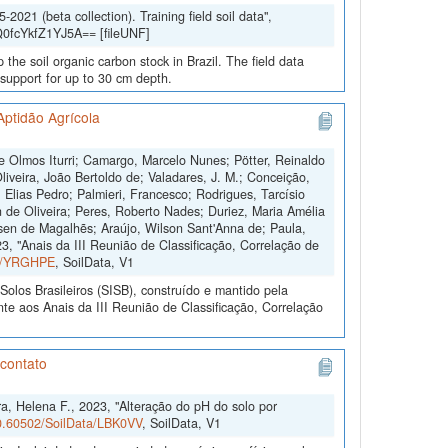
021 (beta collection). Training field soil data",
Q0fcYkfZ1YJ5A== [fileUNF]
 the soil organic carbon stock in Brazil. The field data
 support for up to 30 cm depth.
Aptidão Agrícola
 Olmos Iturri; Camargo, Marcelo Nunes; Pötter, Reinaldo
iveira, João Bertoldo de; Valadares, J. M.; Conceição,
 Elias Pedro; Palmieri, Francesco; Rodrigues, Tarcísio
 de Oliveira; Peres, Roberto Nades; Duriez, Maria Amélia
sen de Magalhẽs; Araújo, Wilson Sant'Anna de; Paula,
, "Anais da III Reunião de Classificação, Correlação de
ta/YRGHPE
, SoilData, V1
olos Brasileiros (SISB), construído e mantido pela
te aos Anais da III Reunião de Classificação, Correlação
 contato
ra, Helena F., 2023, "Alteração do pH do solo por
10.60502/SoilData/LBK0VV
, SoilData, V1