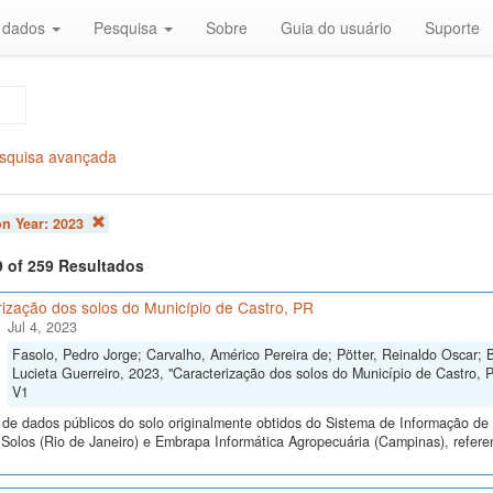
r dados
Pesquisa
Sobre
Guia do usuário
Suporte
squisa avançada
on Year:
2023
9 of 259 Resultados
ização dos solos do Município de Castro, PR
Jul 4, 2023
Fasolo, Pedro Jorge; Carvalho, Américo Pereira de; Pötter, Reinaldo Oscar; B
Lucieta Guerreiro, 2023, "Caracterização dos solos do Município de Castro, 
V1
de dados públicos do solo originalmente obtidos do Sistema de Informação de S
olos (Rio de Janeiro) e Embrapa Informática Agropecuária (Campinas), referen