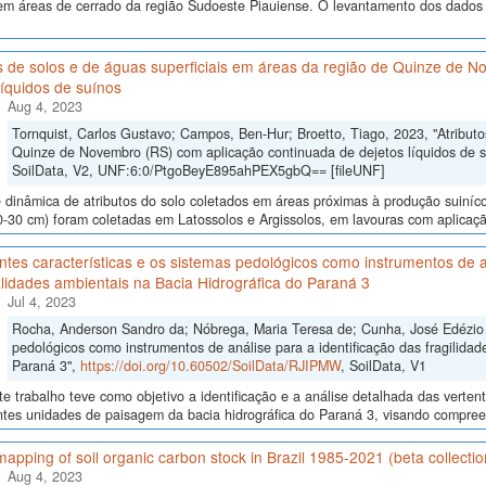
em áreas de cerrado da região Sudoeste Piauiense. O levantamento dos dados 
s de solos e de águas superficiais em áreas da região de Quinze de 
líquidos de suínos
Aug 4, 2023
Tornquist, Carlos Gustavo; Campos, Ben-Hur; Broetto, Tiago, 2023, "Atributo
Quinze de Novembro (RS) com aplicação continuada de dejetos líquidos de 
SoilData, V2, UNF:6:0/PtgoBeyE895ahPEX5gbQ== [fileUNF]
 dinâmica de atributos do solo coletados em áreas próximas à produção suiníc
0-30 cm) foram coletadas em Latossolos e Argissolos, em lavouras com aplicaçã
ntes características e os sistemas pedológicos como instrumentos de an
lidades ambientais na Bacia Hidrográfica do Paraná 3
Jul 4, 2023
Rocha, Anderson Sandro da; Nóbrega, Maria Teresa de; Cunha, José Edézio da
pedológicos como instrumentos de análise para a identificação das fragilidad
Paraná 3",
https://doi.org/10.60502/SoilData/RJIPMW
, SoilData, V1
e trabalho teve como objetivo a identificação e a análise detalhada das verten
ntes unidades de paisagem da bacia hidrográfica do Paraná 3, visando compreen
apping of soil organic carbon stock in Brazil 1985-2021 (beta collection)
Aug 4, 2023