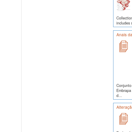
Collectio
includes 
Anais da
Conjunto 
Embrapa S
d...
Alteraçã