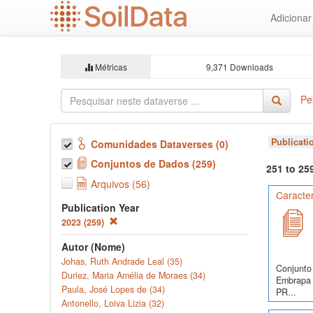
Ir
Adiciona
para
o
conteúdo
principal
Métricas
9,371 Downloads
Pe
Publicati
Comunidades Dataverses (0)
Conjuntos de Dados (259)
251 to 25
Arquivos (56)
Caracter
Publication Year
2023 (259)
Autor (Nome)
Johas, Ruth Andrade Leal (35)
Conjunto 
Duriez, Maria Amélia de Moraes (34)
Embrapa S
Paula, José Lopes de (34)
PR...
Antonello, Loiva Lizia (32)