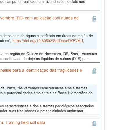
de campo foi realizado em fazendas comerciais nos
Novembro (RS) com aplicação continuada de
s de solos e de águas superficiais em áreas da região de
suínos",
https://doi.org/10.60502/SoilData/DYEVMU
,
ola na região de Quinze de Novembro, RS, Brasil. Amostras
o continuada de dejetos líquidos de suínos (DLS) por...
álise para a identificação das fragilidades e
, 2023, "As vertentes características e os sistemas
es e potencialidades ambientais na Bacia Hidrográfica do
tes características e dos sistemas pedológicos associados
der suas fragilidades e potencialidades ambientai...
. Training field soil data