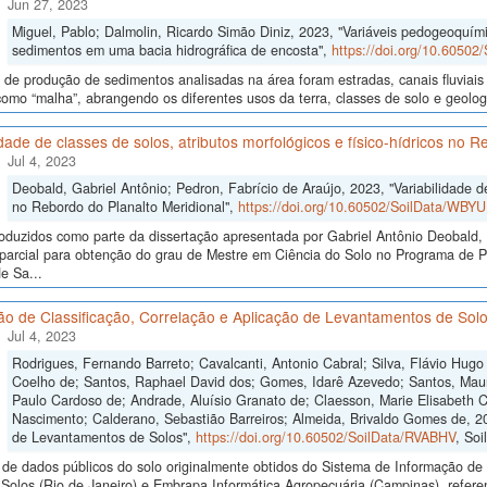
Jun 27, 2023
Miguel, Pablo; Dalmolin, Ricardo Simão Diniz, 2023, "Variáveis pedogeoquími
sedimentos em uma bacia hidrográfica de encosta",
https://doi.org/10.6050
 de produção de sedimentos analisadas na área foram estradas, canais fluviais 
como “malha”, abrangendo os diferentes usos da terra, classes de solo e geolo
idade de classes de solos, atributos morfológicos e físico-hídricos no 
Jul 4, 2023
Deobald, Gabriel Antônio; Pedron, Fabrício de Araújo, 2023, "Variabilidade de 
no Rebordo do Planalto Meridional",
https://doi.org/10.60502/SoilData/WBY
oduzidos como parte da dissertação apresentada por Gabriel Antônio Deobald, 
o parcial para obtenção do grau de Mestre em Ciência do Solo no Programa de
e Sa...
ão de Classificação, Correlação e Aplicação de Levantamentos de Sol
Jul 4, 2023
Rodrigues, Fernando Barreto; Cavalcanti, Antonio Cabral; Silva, Flávio Hugo 
Coelho de; Santos, Raphael David dos; Gomes, Idarê Azevedo; Santos, Mauro
Paulo Cardoso de; Andrade, Aluísio Granato de; Claesson, Marie Elisabeth Cr
Nascimento; Calderano, Sebastião Barreiros; Almeida, Brivaldo Gomes de, 20
de Levantamentos de Solos",
https://doi.org/10.60502/SoilData/RVABHV
, Soi
de dados públicos do solo originalmente obtidos do Sistema de Informação de S
olos (Rio de Janeiro) e Embrapa Informática Agropecuária (Campinas), referen