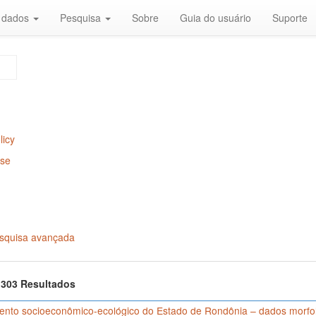
r dados
Pesquisa
Sobre
Guia do usuário
Suporte
licy
Use
squisa avançada
f 303 Resultados
nto socioeconômico-ecológico do Estado de Rondônia – dados morfológ