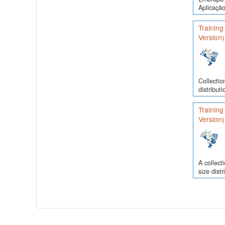
Aplicação
Training
Version)
Collectio
distribut
Training
Version)
A collect
size dist