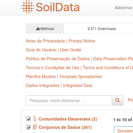
Ir
Adiciona
para
o
conteúdo
principal
Métricas
9,371 Downloads
Aviso de Privacidade | Privacy Notice
Guia do Usuário | User Guide
Política de Preservação de Dados | Data Preservation Po
Termos e Condições de Uso | Terms and Conditions of 
Planilha Modelo | Template Spreadsheet
Dados Integrados | Integrated Data
Pe
Comunidades Dataverses (2)
1 to 10 o
Conjuntos de Dados (301)
Zoneame