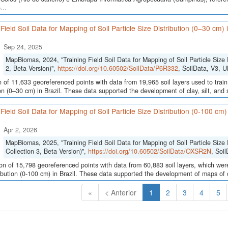
...
 Field Soil Data for Mapping of Soil Particle Size Distribution (0–30 cm)
Sep 24, 2025
MapBiomas, 2024, "Training Field Soil Data for Mapping of Soil Particle Size 
2, Beta Version)",
https://doi.org/10.60502/SoilData/P6R332
, SoilData, V3,
n of 11,633 georeferenced points with data from 19,965 soil layers used to train
ion (0–30 cm) in Brazil. These data supported the development of clay, silt, an
 Field Soil Data for Mapping of Soil Particle Size Distribution (0-100 cm
Apr 2, 2026
MapBiomas, 2025, "Training Field Soil Data for Mapping of Soil Particle Size 
Collection 3, Beta Version)",
https://doi.org/10.60502/SoilData/OXSR2N
, Soi
ion of 15,798 georeferenced points with data from 60,883 soil layers, which were
ribution (0-100 cm) in Brazil. These data supported the development of maps of c
(Atual)
«
< Anterior
1
2
3
4
5