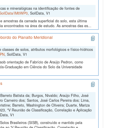
cas e mineralógicas na identificação de fontes de
2/SoilData/IM0WP0
, SoilData, V1
e amostras da camada superficial do solo, esta última
gia encontrados na área de estudo. As amostras das es...
Rebordo do Planalto Meridional
classes de solos, atributos morfológicos e físico-hídricos
UPN
, SoilData, V1
sob orientação de Fabrício de Araújo Pedron, como
 Pós-Graduação em Ciência do Solo da Universidade
os
Barreto Batista da; Burgos, Nivaldo; Araújo Filho, José
 Carneiro dos; Santos, José Carlos Pereira dos; Lima,
istine; Barreto, Washington de Oliveira; Duarte, Mariza
23, "V Reunião de Classificação, Correlação e Aplicação
lData, V1
olos Brasileiros (SISB), construído e mantido pela
te ao 'V Reunião de Classificação, Correlação e