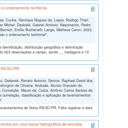
 o ordenamento territorial
ngues; Cunha, Henrique Noguez da; Lopes, Rodrigo Thiel;
an Michel; Deobald, Gabriel Antônio; Nascimento, Pedro
 Bernich, Emilio Buchanelli; Lange, Matheus Ceron, 2023,
o o ordenamento territorial",
dentificação, distribuição geográfica e delimitação
todo 623 observações a campo, sendo __ tradagens e 72
os RS/SC/PR
nio; Dedecek, Renato Antonio; Santos, Raphael David dos;
shington de Oliveira; Andrade, Aluísio Granado de;
s; Conceição, Mauro da; Costa, Antônio Carlos Saraiva da;
e correlação, classificação e aplicação de levantamentos
V1
Levantamentos de Solos RS/SC/PR. Falta registrar a data
imentos em uma bacia hidrográfica de encosta